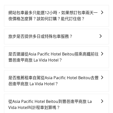
網站包車最多只能選12小時，如果想訂包車兩天一
夜價格怎麼算？該如何訂購？能代訂住宿？
旅步的包車服務是以一天一張訂單的方式計算，如果您
需要連續兩天的包車服務，可以在官網上分開預定兩天
旅步是否提供多日或特殊包車服務？
的行程。另外，目前旅步只提供接送服務，暫不提供代
若您有多日或特殊包車需求，您可以先來信旅步，會有
訂住宿服務。
專人回覆您。
是否建議從Asia Pacific Hotel Beitou搭乘高鐵前往
豐邑逢甲商旅 La Vida Hotel？
若要從Asia Pacific Hotel Beitou搭高鐵前往豐邑逢甲商
旅 La Vida Hotel，高鐵乘坐舒適、較貴、費時！從最早
是否推薦租車自駕從Asia Pacific Hotel Beitou去豐
06:26一直到23:00，台北-台中一天最多有102班次高鐵
邑逢甲商旅 La Vida Hotel？
可搭乘。假設從Asia Pacific Hotel Beitou (台北市北投
如果你有台灣駕照且對自己駕駛技術有信心，且在車上
區) 前往最靠近的台北高鐵站，叫一輛計程車花費約400
時不需要閉目養神（因為要自己開車），最重要的是你
元、車程約32分鐘。抵達高鐵站後，步行進站、現場購
從Asia Pacific Hotel Beitou到豐邑逢甲商旅 La
當天就要來回，那在台北路邊可隨租隨借的iRent應該是
票並於月台排隊的時間約25分鐘，再乘坐47~66分鐘
Vida Hotel叫計程車划算嗎？
你最便宜選擇。註冊完iRent的app後，可以每小時