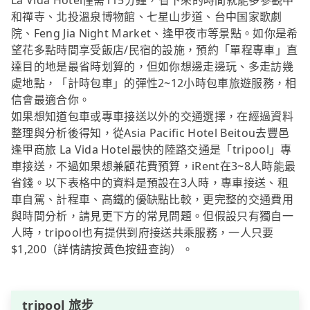
La Vida Hotel僅需115分鐘，省下來的時間就能多參觀中
和禪寺、北投溫泉博物館、七星山步道、台中国家歌劇
院、Feng Jia Night Market、逢甲夜市等景點。如你是希
望花多點時間享受飯店/民宿的設施，預約「單程專車」直
達目的地是最省時划算的，但如你想邊走邊玩、多走訪幾
處地點，「計時包車」的彈性2~12小時包車旅遊服務，相
信會最適合你。
如果想知道包車或專車接送以外的交通選擇，在經過資料
整理與分析後得知，從Asia Pacific Hotel Beitou去豐邑
逢甲商旅 La Vida Hotel最快的陸路交通是「tripool」專
車接送，不過如果想兼顧花費預算，iRent在3~8人時能最
省錢。以下表格中的資料是預設在3人時，專車接送、租
車自駕、計程車、高鐵的優缺點比較，更完整的交通費用
與時間分析，請見更下方的常見問題。但假設只有獨自一
人時，tripool也有提供到府接送共乘服務，一人只要
$1,200（詳情請按黃色按鈕查詢）。
tripool 旅步