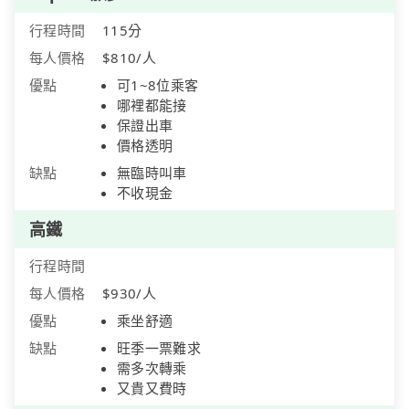
行程時間
115分
每人價格
$810/人
優點
可1~8位乘客
哪裡都能接
保證出車
價格透明
缺點
無臨時叫車
不收現金
高鐵
行程時間
每人價格
$930/人
優點
乘坐舒適
缺點
旺季一票難求
需多次轉乘
又貴又費時