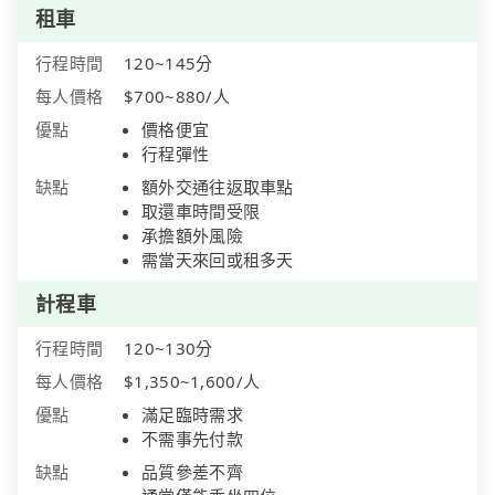
租車
行程時間
120~145分
每人價格
$700~880/人
優點
價格便宜
行程彈性
缺點
額外交通往返取車點
取還車時間受限
承擔額外風險
需當天來回或租多天
計程車
行程時間
120~130分
每人價格
$1,350~1,600/人
優點
滿足臨時需求
不需事先付款
缺點
品質參差不齊