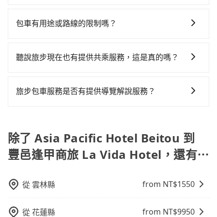
（平均57分）的高鐵從台北站前往台中高鐵站，每人票
如選擇小黃直達，在台北可以透過app叫車的有55688台
$115~205承租小轎車，每公里再額外加收$3.2，從Asia
價700元，再用10分鐘出站、等待車站前排班的計程
灣大車隊、Uber、Line Taxi、Yoxi等，如果在路邊攔不
Pacific Hotel Beitou到豐邑逢甲商旅 La Vida Hotel的
車，搭上小黃後約花17分鐘、車費300元後，抵達豐邑
包車有用途或路線的限制嗎？
到車，也可考慮打電話至Asia Pacific Hotel Beitou附近
花費預估為$2,100~2,650（金額差異來自於平假日、車
逢甲商旅 La Vida Hotel (台中市西屯區) 的目的地。全
不管是從Asia Pacific Hotel Beitou前往豐邑逢甲商旅
的計程車隊，如優良衛星車隊、陽明山計程車、愛伯特
款差異、抵達目的地後多久原路返回），雖已將eTag和
程加上轉車時間共2小時21分鐘，假設3位同行，高鐵加
La Vida Hotel或是全台灣任何地方，只要是長途交通且
交通等叫車看看。依照里程跳錶計算，價格約為
可能的每小時40元路邊停車費用預估進去，但額外的汽
聽說旅步現在也有提供共乘服務，這是真的嗎？
轉乘之平均每人花費為930元。但如果全程使用tripool
途中遵守台灣法律，無論是清明掃墓、包車旅遊、參加
4,040~4,800元間，但如改預約tripool可省高達
車保險與可能的罰單都需自付。再者，和運的iRent只提
並到府專車接送，則每人平均花費約810元，費時1小時
是的！除了原有的專車接送外，旅步在2024年更上架了
喜宴/喪禮、就醫回診、登山露營、學生搬家、投票返
$2,400。綜合以上，無論在價格或服務品質上，tripool
供最基本的車型，如Toyota Yaris、Prius C、Vios這類
57分鐘。選擇搭乘高鐵而不預約包車，不僅每人至少額
保證出車的共乘服務，不用再擔心人少不成團問題，還
鄉、商務出差、貴賓來訪、寵物檢疫、預約叫車、機場
都是你從Asia Pacific Hotel Beitou到豐邑逢甲商旅 La
旅步包車服務是否有提供導覽解說服務？
乘坐體驗較差的車款，如果人數超過四位，更是沒有較
外負擔120元車資，而且更會額外浪費24分鐘在轉乘與
能到府接送，機場、通勤共乘、大型活動接送都適合！
接送、定期洗腎、包月上下班，或者任何跨縣市接送的
Vida Hotel的最佳選擇。
大的七人座或九人座可供選擇，而且無人租車最令人詬
等車上，現在還不馬上來預約tripool！如果你僅有兩位
抱歉！目前旅步的包車服務暫無提供導覽服務，如果您
需求，tripool都能滿足你。乘車前一天下午五點以前完
病的就是車況，打開車門才發現仍有上一組乘客遺留的
乘車，也可參考tripool的拼車共乘服務，最多可再節省
需要導覽服務，可事先透過電子郵件
成預約，隔天保證出車。如需公司報帳打統編，在結帳
垃圾或者撞凹的車門仍未被修理，每一次租車都好像在
50%的交通費用。
booking@tripool.app聯繫我們，將有專人協助回覆確
除了 Asia Pacific Hotel Beitou 到
時可以受理，並於乘車後一週內寄出電子收據。
開樂透一樣。另外，偶爾也會遇到明明已經預約了時間
認是否能協助安排。
但上一位用戶卻遲遲尚未歸還，又或者要還車時卻偏偏
豐邑逢甲商旅 La Vida Hotel，還有⋯
找不到停車位，對於急著用車或者要載其他乘客的人來
說就有不小的風險。最後，雖然路邊隨租隨還看似方
from NT$
1550
從
雲林縣
便，但實際使用時還是有其區域的限制，實際可停靠的
地點與你的上下車地點仍有段距離，在遇到下雨天或者
載行李時，就顯得非常不便。
from NT$
9950
從
花蓮縣