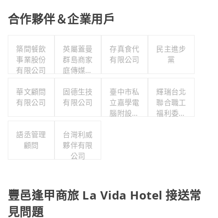
合作夥伴＆企業用戶
築間餐飲
英屬蓋曼
存真食代
民主進步
事業股份
群島商家
有限公司
黨
有限公司
庭傳媒股
份有限公
華文顧問
司城邦分
固德生技
臺中市私
輝瑞台北
有限公司
有限公司
公司
立嘉學電
聯合職工
腦附設英
福利委員
日法語短
會
語丞管理
台灣利威
期補習班
顧問
夥伴有限
公司
豐邑逢甲商旅 La Vida Hotel 接送常
見問題