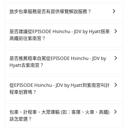
旅步包車服務是否有提供導覽解說服務？
抱歉！目前旅步的包車服務暫無提供導覽服務，如果您
需要導覽服務，可事先透過電子郵件
是否建議從EPISODE Hsinchu - JDV by Hyatt搭乘
booking@tripool.app聯繫我們，將有專人協助回覆確
高鐵前往紫南宮？
認是否能協助安排。
若要從EPISODE Hsinchu - JDV by Hyatt搭高鐵前往紫
南宮，高鐵乘坐舒適、較貴、費時！不過從最早一班車
是否推薦租車自駕從EPISODE Hsinchu - JDV by
07:02到末班車21:47，新竹-彰化一天最多僅16班次，如
Hyatt去紫南宮？
果行程緊湊或趕不上末班車，那就該考慮預約專車接
如果你有台灣駕照且對自己駕駛技術有信心，且在車上
送。假設從EPISODE Hsinchu - JDV by Hyatt (新竹市
時不需要閉目養神（因為要自己開車），最重要的是你
東區) 前往最靠近的新竹高鐵站，叫一輛計程車花費約
從EPISODE Hsinchu - JDV by Hyatt到紫南宮叫計
當天就要來回，那在新竹路邊可隨租隨借的iRent應該是
400元、車程約26分鐘。抵達高鐵站後，步行進站、現
程車划算嗎？
你最便宜選擇。註冊完iRent的app後，可以每小時
場購票並於月台排隊的時間約15分鐘，再乘坐40分鐘的
如選擇小黃直達，在新竹可以透過app叫車的有55688台
$115~205承租小轎車，每公里再額外加收$3.2，從
高鐵從新竹站前往彰化高鐵站，每人票價540元，再用5
灣大車隊、Uber、Line Taxi、Yoxi等，如果在路邊攔不
EPISODE Hsinchu - JDV by Hyatt到紫南宮的花費預估
分鐘出站、等待車站前排班的計程車，搭上小黃後約花
包車、計程車、大眾運輸 (如：客運、火車、高鐵)
到車，也可考慮打電話至EPISODE Hsinchu - JDV by
為$2,100~2,650（金額差異來自於平假日、車款差異、
33分鐘、車費600元後，抵達紫南宮 (南投縣竹山鎮) 的
該怎麼選？
Hyatt附近的計程車隊，如皇家789計程車、龍信交通、
抵達目的地後多久原路返回），雖已將eTag和可能的每
目的地。全程加上轉車時間共1小時59分鐘，假設4位同