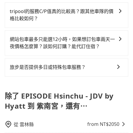
在選擇交通方式時，您可依下列建議的考慮因素做選
佳富車行等叫車看看。依照里程跳錶計算，價格約為
小時40元路邊停車費用預估進去，但額外的汽車保險與
行，高鐵加轉乘之平均每人花費為790元。但如果全程使
擇： 預算：不同交通工具價格不同，可先確定您的預
4,095~4,900元間，但如改預約tripool可省高達
可能的罰單都需自付。再者，和運的iRent只提供最基本
tripool的服務C/P值真的比較高？跟其他車隊的價
用tripool並到府專車接送，則每人平均花費約710元，
算。計程車最貴，而大眾運輸通常較便宜。 行程：需多
$2,100。但如果要考慮到回程，南投縣僅有合法計程車
的車型，如Toyota Yaris、Prius C、Vios這類乘坐體驗
格比較如何？
費時1小時47分鐘。選擇搭乘高鐵而不預約包車，不僅每
點停留的行程建議可選可客製化行程的包車，如果時間
約340輛，數量約為新竹市的45%、密度僅雙北的
較差的車款，如果人數超過四位，更是沒有較大的七人
人至少額外負擔80元車資，而且更會額外浪費12分鐘在
在服務品質許可下，乘客當然希望價格越便宜越好，而
比較寬鬆且不介意耗時轉乘可選大眾運輸或較貴的計程
0.2%，其叫車的難度是雙北市的490倍。綜合以上，無
座或九人座可供選擇，而且無人租車最令人詬病的就是
轉乘與等車上，現在還不馬上來預約tripool！如果你是
市場上稍具規模且合法經營的業者，有以短程與城市為
車。 旅行人數：人數多時包車較方便舒適且每個人攤提
論在價格或服務品質上，tripool都是你從EPISODE
網站包車最多只能選12小時，如果想訂包車兩天一
車況，打開車門才發現仍有上一組乘客遺留的垃圾或者
三人以下要乘車，也可參考tripool的拼車共乘服務，最
主的台灣大車隊、大都會、LINE Taxi、Uber，機場接送
下來的車資也比較便宜，人數少可搭乘大眾運輸或計程
Hsinchu - JDV by Hyatt到紫南宮的最佳選擇。
夜價格怎麼算？該如何訂購？能代訂住宿？
撞凹的車門仍未被修理，每一次租車都好像在開樂透一
多可再節省50%的交通費用。
則有肯驛、全鋒、格上租車、和運租車，包車旅遊則是
車。 時間：需在特定時間到達目的地可選包車或計程
樣。另外，偶爾也會遇到明明已經預約了時間但上一位
旅步的包車服務是以一天一張訂單的方式計算，如果您
KKDAY、KLOOK、叫車吧等。tripool旅步專注在長程
車，不趕時間即可選用大眾運輸。 便利性：需要便利性
用戶卻遲遲尚未歸還，又或者要還車時卻偏偏找不到停
需要連續兩天的包車服務，可以在官網上分開預定兩天
單程接送與跨縣市計時包車，不論從哪邊去哪裡（當然
和方便性可選包車和計程車，喜歡探險和體驗當地文化
旅步是否提供多日或特殊包車服務？
車位，對於急著用車或者要載其他乘客的人來說就有不
的行程。另外，目前旅步只提供接送服務，暫不提供代
也包括EPISODE Hsinchu - JDV by Hyatt去紫南宮），
則可搭乘大眾運輸。
小的風險。最後，雖然路邊隨租隨還看似方便，但實際
若您有多日或特殊包車需求，您可以先來信旅步，會有
訂住宿服務。
全台保證出車。由於有高效的車輛調度能力，能以市價
使用時還是有其區域的限制，實際可停靠的地點與你的
專人回覆您。
7~8折提供專車到府服務，是絕大多數乘客出行的最佳選
上下車地點仍有段距離，在遇到下雨天或者載行李時，
除了 EPISODE Hsinchu - JDV by
擇。
就顯得非常不便。
Hyatt 到 紫南宮，還有⋯
from NT$
2050
從
雲林縣