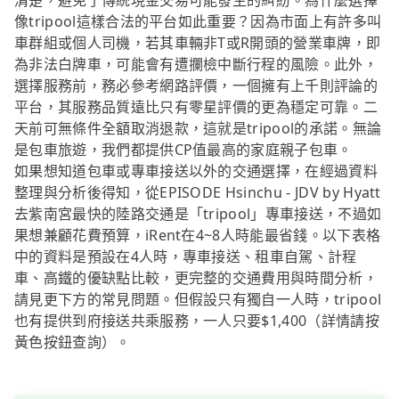
清楚，避免了傳統現金交易可能發生的糾紛。為什麼選擇
像tripool這樣合法的平台如此重要？因為市面上有許多叫
車群組或個人司機，若其車輛非T或R開頭的營業車牌，即
為非法白牌車，可能會有遭攔檢中斷行程的風險。此外，
選擇服務前，務必參考網路評價，一個擁有上千則評論的
平台，其服務品質遠比只有零星評價的更為穩定可靠。二
天前可無條件全額取消退款，這就是tripool的承諾。無論
是包車旅遊，我們都提供CP值最高的家庭親子包車。
如果想知道包車或專車接送以外的交通選擇，在經過資料
整理與分析後得知，從EPISODE Hsinchu - JDV by Hyatt
去紫南宮最快的陸路交通是「tripool」專車接送，不過如
果想兼顧花費預算，iRent在4~8人時能最省錢。以下表格
中的資料是預設在4人時，專車接送、租車自駕、計程
車、高鐵的優缺點比較，更完整的交通費用與時間分析，
請見更下方的常見問題。但假設只有獨自一人時，tripool
也有提供到府接送共乘服務，一人只要$1,400（詳情請按
黃色按鈕查詢）。