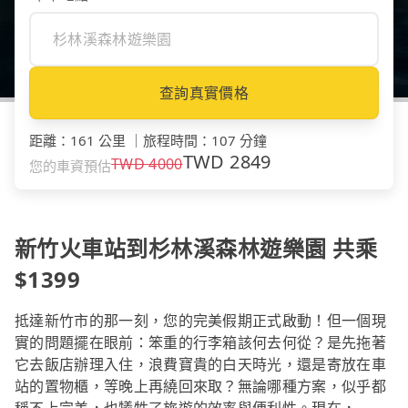
查詢真實價格
距離
：
161 公里
｜
旅程時間
：
107 分鐘
TWD
2849
TWD
4000
您的車資預估
新竹火車站到杉林溪森林遊樂園 共乘
$1399
抵達新竹市的那一刻，您的完美假期正式啟動！但一個現
實的問題擺在眼前：笨重的行李箱該何去何從？是先拖著
它去飯店辦理入住，浪費寶貴的白天時光，還是寄放在車
站的置物櫃，等晚上再繞回來取？無論哪種方案，似乎都