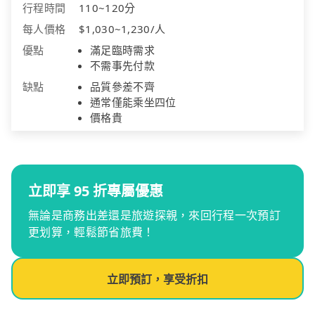
行程時間
110~120分
每人價格
$1,030~1,230/人
優點
滿足臨時需求
不需事先付款
缺點
品質參差不齊
通常僅能乘坐四位
價格貴
立即享 95 折專屬優惠
無論是商務出差還是旅遊探親，來回行程一次預訂
更划算，輕鬆節省旅費！
立即預訂，享受折扣