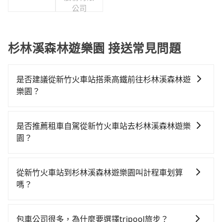
公司
杉林溪森林遊樂園 接送常見問題
是否建議從新竹火車站搭乘高鐵前往杉林溪森林遊
樂園？
若要從新竹火車站搭高鐵前往杉林溪森林遊樂園，高鐵
乘坐舒適、較貴、費時！不過從最早一班車07:02到末班
是否推薦租車自駕從新竹火車站去杉林溪森林遊樂
車21:47，新竹-彰化一天最多僅16班次，如果行程緊湊
園？
或趕不上末班車，那就該考慮預約專車接送。假設從新
如果你有台灣駕照且對自己駕駛技術有信心，且在車上
竹火車站 (新竹市東區) 前往最靠近的新竹高鐵站，叫一
時不需要閉目養神（因為要自己開車），最重要的是你
輛計程車花費約400元、車程約26分鐘。抵達高鐵站
從新竹火車站到杉林溪森林遊樂園叫計程車划算
當天就要來回，那在新竹路邊可隨租隨借的iRent應該是
後，步行進站、現場購票並於月台排隊的時間約15分
嗎？
你最便宜選擇。註冊完iRent的app後，可以每小時
鐘，再乘坐40分鐘的高鐵從新竹站前往彰化高鐵站，每
如選擇小黃直達，在新竹可以透過app叫車的有55688台
$115~205承租小轎車，每公里再額外加收$3.2，從新竹
人票價540元，再用5分鐘出站、等待車站前排班的計程
灣大車隊、Uber、Line Taxi、Yoxi等，如果在路邊攔不
火車站到杉林溪森林遊樂園的花費預估為
車，搭上小黃後約花33分鐘、車費600元後，抵達杉林
包車公司很多，為什麼要選擇tripool旅步？