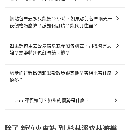
到車，也可考慮打電話至新竹火車站附近的計程車隊，
$2,100~2,650（金額差異來自於平假日、車款差異、抵
溪森林遊樂園 (南投縣竹山鎮) 的目的地。全程加上轉車
旅步提供多種車型，從轎車、休旅車到九人座，讓您可
如987白牌計程車、紅帥衛星車隊、龍信交通等叫車看
達目的地後多久原路返回），雖已將eTag和可能的每小
時間共1小時59分鐘，假設4位同行，高鐵加轉乘之平均
以依照您行程人數的需求進行選擇。此外，為確保您的
看。依照里程跳錶計算，價格約為4,095~4,900元間，但
時40元路邊停車費用預估進去，但額外的汽車保險與可
網站包車最多只能選12小時，如果想訂包車兩天一
每人花費為790元。但如果全程使用tripool並到府專車
旅途安全無憂，我們的司機都是專業且可靠的職業駕
如改預約tripool可省高達$2,100。但如果要考慮到回
能的罰單都需自付。再者，和運的iRent只提供最基本的
夜價格怎麼算？該如何訂購？能代訂住宿？
接送，則每人平均花費約710元，費時1小時47分鐘。選
駛。關於價格，旅步官網可一鍵即時查價，所示價格絕
程，南投縣僅有合法計程車約340輛，數量約為新竹市的
車型，如Toyota Yaris、Prius C、Vios這類乘坐體驗較
擇搭乘高鐵而不預約包車，不僅每人至少額外負擔80元
旅步的包車服務是以一天一張訂單的方式計算，如果您
無隱藏費用，且還提供優於其他業者更彈性的取消政
45%、密度僅雙北的0.2%，其叫車的難度是雙北市的
差的車款，如果人數超過四位，更是沒有較大的七人座
車資，而且更會額外浪費12分鐘在轉乘與等車上，現在
需要連續兩天的包車服務，可以在官網上分開預定兩天
策，讓您在規劃行程時能更無後顧之憂。無論您是要前
490倍。綜合以上，無論在價格或服務品質上，tripool
如果想包車去公墓掃墓或參加告別式，司機會有忌
或九人座可供選擇，而且無人租車最令人詬病的就是車
還不馬上來預約tripool！如果你是三人以下要乘車，也
的行程。另外，目前旅步只提供接送服務，暫不提供代
往市區還是郊區，我們都可以為您提供最佳的旅遊體
都是你從新竹火車站到杉林溪森林遊樂園的最佳選擇。
諱？需要特別包紅包給司機？
況，打開車門才發現仍有上一組乘客遺留的垃圾或者撞
可參考tripool的拼車共乘服務，最多可再節省50%的交
訂住宿服務。
驗。所以，如果您正在尋找一家可靠的包車公司，
凹的車門仍未被修理，每一次租車都好像在開樂透一
通費用。
如果您需要包車前往公墓掃墓或參加告別式，一般司機
tripool旅步絕對是您值得信任的不二選擇！
樣。另外，偶爾也會遇到明明已經預約了時間但上一位
都會提供接送服務。不過，如果您有其他特殊要求，例
旅步的行程取消和退款政策跟其他業者相比有什麼
用戶卻遲遲尚未歸還，又或者要還車時卻偏偏找不到停
如需要載運骨灰罈或在車上進行法事等作業，建議在訂
優勢？
車位，對於急著用車或者要載其他乘客的人來說就有不
車前先向客服詢問是否有相應的司機可配合，以避免後
小的風險。最後，雖然路邊隨租隨還看似方便，但實際
當您需要取消旅行行程時，旅步提供比其他業者更具彈
續爭議。此外，是否需要給司機紅包或小費，則可以由
使用時還是有其區域的限制，實際可停靠的地點與你的
性的取消政策，以給予乘客更多的保障和方便。只需在
您自行決定。不過，建議可事先詢問司機是否接受。」
tripool評價如何？旅步的優勢是什麼？
上下車地點仍有段距離，在遇到下雨天或者載行李時，
用車前一天的凌晨六點前完成取消訂單作業，旅步就承
就顯得非常不便。
根據google的評價，tripool的服務品質整體上是非常穩
諾會無條件全額退款，讓乘客感到安心之餘，降低風險
定及可靠的，大多數的使用者都給予了高分評價。此
的同時也確保乘客的權益。
外，tripool司機專業的駕駛和親切服務態度也獲得了許
除了 新竹火車站 到 杉林溪森林遊樂