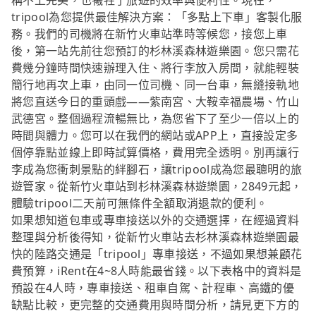
稱不上完美，也犧牲了旅遊的效率與便利性。現在，
tripool為您提供最佳解決方案：「多點上下車」客製化服
務。我們的司機將在新竹火車站準時等候您，接您上車
後，第一站先前往您預訂的杉林溪森林遊樂園。您只需花
費幾分鐘時間快速辦理入住、將行李放入房間，就能輕裝
簡行地再次上車，由同一位司機、同一台車，無縫接軌地
將您直送今日的重頭戲——紫南宮、大鞍幸福農場、竹山
武德宮。整個過程流暢無比，為您省下了至少一倍以上的
時間與體力。您可以在我們的網站或APP上，直接設定多
個停靠點並線上即時試算價格，費用完全透明。別再讓行
李成為您衝刺景點的絆腳石，讓tripool成為您最聰明的旅
遊管家。從新竹火車站到杉林溪森林遊樂園，2849元起，
體驗tripool二天前可無條件全額取消退款的便利。
如果想知道包車或專車接送以外的交通選擇，在經過資料
整理與分析後得知，從新竹火車站去杉林溪森林遊樂園最
快的陸路交通是「tripool」專車接送，不過如果想兼顧花
費預算，iRent在4~8人時能最省錢。以下表格中的資料是
預設在4人時，專車接送、租車自駕、計程車、高鐵的優
缺點比較，更完整的交通費用與時間分析，請見更下方的