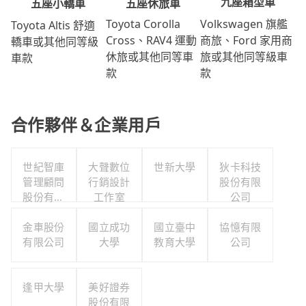
九座箱型車
五座休旅車
五座小轎車
Volkswagen 旗艦
Toyota Corolla
Toyota Altis 舒適
商旅、Ford 家用商
Cross、RAV4 運動
轎車或其他同等級
旅或其他同等級車
休旅或其他同等車
車款
款
款
合作夥伴＆企業用戶
世紀智庫
大聲數位
世新大學
狄卡科技
管理顧問
行銷設計
股份有限
股份有限
工作室
公司
公司
金車股份
國立成功
國立臺中
協憶有限
有限公司
大學
教育大學
公司
逢甲大學
美好證券
股份有限