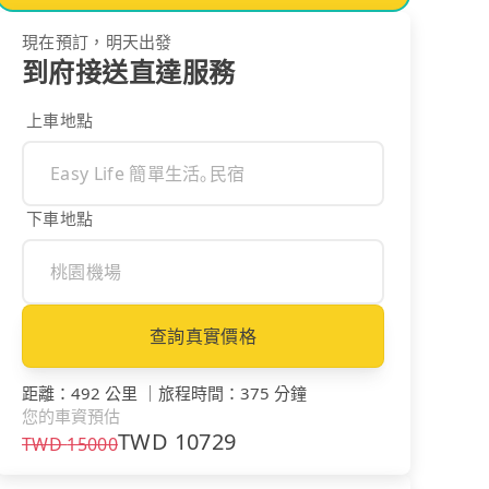
現在預訂，明天出發
到府接送直達服務
上車地點
下車地點
查詢真實價格
距離
：
492 公里
｜
旅程時間
：
375 分鐘
您的車資預估
TWD
10729
TWD
15000