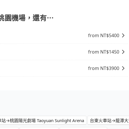
選擇： 預算：不同交通工具價格不同，可先確定您的預算。計
點停留的行程建議可選可客製化行程的包車，如果時間比較寬鬆
 旅行人數：人數多時包車較方便舒適且每個人攤提下來的車資
 到 桃園機場，還有⋯
時間：需在特定時間到達目的地可選包車或計程車，不趕時間即
可選包車和計程車，喜歡探險和體驗當地文化則可搭乘大眾運
from NT$
5400
from NT$
1450
from NT$
3900
→桃園陽光劇場 Taoyuan Sunlight Arena
台東火車站→龍潭大