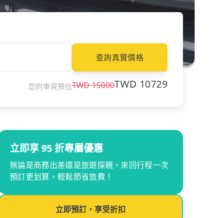
查詢真實價格
TWD
10729
TWD
15000
您的車資預估
立即享 95 折專屬優惠
無論是商務出差還是旅遊探親，來回行程一次
預訂更划算，輕鬆節省旅費！
立即預訂，享受折扣