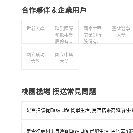
合作夥伴＆企業用戶
世新大學
聯發國際
國泰世華
臺北醫學
餐飲事業
商業銀行
大學
股份有限
股份有限
公司
公司
國立成功
國立中興
大學
大學
桃園機場 接送常見問題
是否建議從Easy Life 簡單生活｡民宿搭乘高鐵前
若要從Easy Life 簡單生活｡民宿搭高鐵前往
05:50一直到21:54，左營-桃園一天最多有58班次高
是否推薦租車自駕從Easy Life 簡單生活｡民宿去