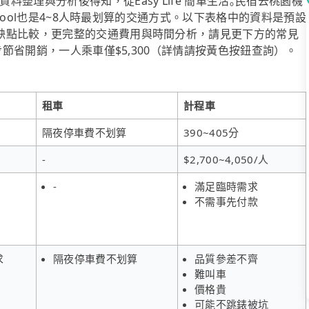
整理與分析後得知，從Easy Life 簡單生活｡民宿去桃園機
ipool也是4~8人時最划算的交通方式。以下表格中的資料是預設
缺點比較，更完整的交通費用與時間分析，請見更下方的常見
步節省開銷，一人乘車僅$5,300（詳情請按黃色按鈕查詢）。
租車
計程車
隔夜停車費不划算
390~405分
-
$2,700~4,050/人
-
滿足臨時需求
不需事先付款
求
隔夜停車費不划算
品質參差不齊
難叫車
價格貴
可能不跳錶被坑