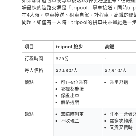
如果想知道包車或專車接送以外的交通選擇，在經過資料
場最快的陸路交通是「tripool」專車接送，同時tr
在4人時，專車接送、租車自駕、計程車、高鐵的優
問題。如僅有一人時，tripool的拼車共乘還能進一
項目
tripool 旅步
高鐵
行程時間
375分
-
每人價格
$2,680/人
$2,910/人
優點
可1~8位乘客
乘坐舒適
哪裡都能接
保證出車
價格透明
缺點
無臨時叫車
旺季一票難
不收現金
需多次轉乘
又貴又費時