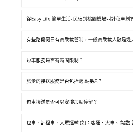
前往最靠近的左營高鐵站，叫一輛計程車花費約5,9
通常旅客不會選擇租車或自駕前往桃園機場，畢竟停
並於月台排隊的時間約20分鐘，再乘坐94~113
停車費再加租車費可是不少錢。
1,330元，再用5分鐘出站、等待車站前排班的計
從Easy Life 簡單生活｡民宿到桃園機場叫計程車划
(桃園市大園區) 的目的地。全程加上轉車時間共6
如選擇小黃直達，在台東可以透過app叫車的有55
2,910元。不過台東縣領有合法執照的計程車僅有4
近的計程車隊，如山馬(三馬)計程車、台東機場計
小黃的難度是雙北大城市的400倍。縱使幸運攔到
有些路段假日有高乘載管制，一般高乘載人數是幾
10,775~16,200元間，但如改預約tripool
地人便漫天喊價或恣意繞路。但如果全程使用tripo
當某些特定路段塞車情況嚴重時，為了維持交通秩
台東縣僅有合法計程車約350輛，計程車密度為雙北
15分鐘。選擇搭乘高鐵而不預約包車，不僅每人至
種車輛可以通行：(一) 乘載3人(含駕駛和小孩)以上的
400倍之多。再加上台東縣有些計程車司機不按錶
包車服務是否有時間限制？
車上，現在還不馬上來預約tripool！如果你是三人
身心障礙證明、記者證或「高速公路高乘載管制」
場被坑受騙。綜合以上，無論在價格或服務品質上，trip
省50%的交通費用。
我們提供2-12小時彈性包車時間選擇，您可依據您
路段，建議最好配合至少兩名以上乘客。
選擇。
旅步的接送服務是否包括跨區接送？
是的，旅步的接送服務包括跨區接送。無論您是台
舒適地送達台灣各地的目的地。
包車接送是否可以安排加點停留？
是的，我們提供您付費使用的加點服務，您可以在
包車、計程車、大眾運輸 (如：客運、火車、高鐵)