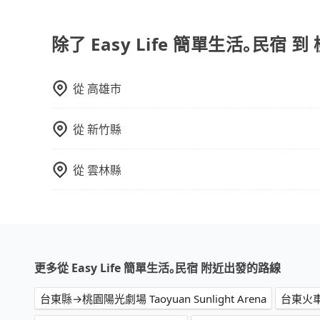
在選擇交通方式時，您可依下列建議的考慮因素做
程車最貴，而大眾運輸通常較便宜。 行程：需多
且不介意耗時轉乘可選大眾運輸或較貴的計程車。
除了 Easy Life 簡單生活｡民宿
也比較便宜，人數少可搭乘大眾運輸或計程車。 
可選用大眾運輸。 便利性：需要便利性和方便性
從
高雄市
輸。
從
新竹縣
從
雲林縣
更多從 Easy Life 簡單生活｡民宿 附近出發的路線
台東縣→桃園陽光劇場 Taoyuan Sunlight Arena
台東火車站