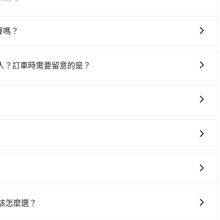
00元、車程約234分鐘。抵達高鐵站後，步行進站、現場購票
在路邊多天不用車，每小時停車費30元，單日最高490元，
分鐘（平均101分）的高鐵從左營站前往桃園高鐵站，每人票價
程車，搭上小黃後約花20分鐘、車費400元後，抵達桃園機場
算嗎？
小時20分鐘，假設4位同行，高鐵加轉乘之平均每人花費為
688台灣大車隊，如果在路邊攔不到車，也可考慮打電話至附
00多輛，計程車的密度為雙北的0.2%，換句話說，臨時要叫
程車、山馬計程車等叫車看看。依照里程跳錶計算，價格約為
一輛小黃了，台東縣少部分小黃司機不按表收費，看乘客是外
人？訂車時需要留意的是？
可省高達$5,500。但如果你無法提前預約，或偏好臨時叫車，那要注意
ol並到府專車接送，則每人平均花費約2,680元，費時6小時
序和道路安全，政府會實施高乘載管制，限制只有符合以下四
的0.2%，也就是說要臨時叫到小黃的難度是台北或新北的
少額外負擔230元車資，而且更會額外浪費5分鐘在轉乘與等
小型車，(二) 大型客車，(三) 計程車，(四) 駕駛或乘客持有
計費，約有47%會採現場議價，建議最好先上網預約，以免當
以下要乘車，也可參考tripool的拼車共乘服務，最多可再節
通行證之小型車。如果您的出行路線會經過高乘載管制時段和
ool都是你從Easy Life 簡單生活｡民宿到桃園機場的最佳
的行程安排。
灣哪一個角落出發，旅步都能提供跨區接送服務，將您安全、
預訂時設置加點停留，我們會根據您的需求安排路線。
 該怎麼選？