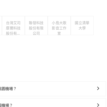
台灣艾司
聯發科技
小島大歌
國立清華
摩爾科技
股份有限
影音工作
大學
股份有限
公司
室
公司
往桃園機場？
桃園機場，高鐵較貴、費時，且難叫計程車前往高鐵站！從最早
鐵可搭乘。假設從Easy Life 簡單生活｡民宿 (台東縣台東市)
桃園機場？