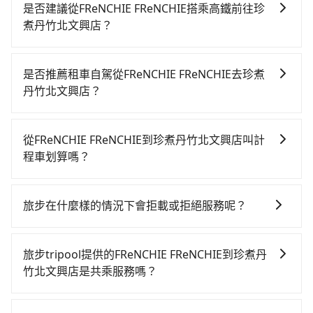
是否建議從FReNCHIE FReNCHIE搭乘高鐵前往珍
煮丹竹北文興店？
若要從FReNCHIE FReNCHIE搭高鐵前往珍煮丹竹北文興
店，高鐵省時、較貴、轉車麻煩！從最早06:05一直到
是否推薦租車自駕從FReNCHIE FReNCHIE去珍煮
22:59，台中-新竹一天最多有63班次高鐵可搭乘。假設
丹竹北文興店？
從FReNCHIE FReNCHIE (台中市西屯區) 前往最靠近的
如果你有台灣駕照且對自己駕駛技術有信心，且在車上
台中高鐵站，叫一輛計程車花費約300元、車程約17分
時不需要閉目養神（因為要自己開車），最重要的是你
鐘。抵達高鐵站後，步行進站、現場購票並於月台排隊
從FReNCHIE FReNCHIE到珍煮丹竹北文興店叫計
當天就要來回，那在台中路邊可隨租隨借的iRent應該是
的時間約20分鐘，再乘坐23~34分鐘（平均28分）的高
程車划算嗎？
你最便宜選擇。註冊完iRent的app後，可以每小時
鐵從台中站前往新竹高鐵站，每人票價410元，再用5分
如選擇小黃直達，在台中可以透過app叫車的有55688台
$115~205承租小轎車，每公里再額外加收$3.2，從
鐘出站，最後再根據距離的遠近或者天候狀況，決定是
灣大車隊、Uber、Line Taxi、Yoxi等，如果在路邊攔不
FReNCHIE FReNCHIE到珍煮丹竹北文興店的花費預估為
步行一段路或者搭乘公車抵達最終的目的地。全程加上
旅步在什麼樣的情況下會拒載或拒絕服務呢？
到車，也可考慮打電話至附近的計程車隊，如大都會衛
$1,350~1,850（金額差異來自於平假日、車款差異、抵
轉車時間共1小時10分鐘，假設4位同行，高鐵加轉乘之
當您使用 tripool 旅步乘車日期當天，若發生以下 3 項
星計程車、大都會衛星車隊、聯美汽車行等叫車看看。
達目的地後多久原路返回），雖已將eTag和可能的每小
平均每人花費為490元。不過，台中市少部分小黃司機不
原因，司機有權拒絕服務： 1) 當日搭車人數或行李超過
依照里程跳錶計算，價格約為2,350~2,800元間，但如改
時40元路邊停車費用預估進去，但額外的汽車保險與可
旅步tripool提供的FReNCHIE FReNCHIE到珍煮丹
按表收費，看乘客是外地人便漫天喊價或恣意繞路。但
訂購時填寫的數量。請務必確實填寫當日實際攜帶的行
預約tripool可省高達$1,100。但如果要考慮到回程，新
能的罰單都需自付。再者，和運的iRent只提供最基本的
竹北文興店是共乘服務嗎？
如果全程使用tripool並到府專車接送，則每人平均花費
李及乘坐的總人數，包含成人及兒童／嬰幼兒。 2) 孩童
竹縣僅有合法計程車約730輛，數量約為台中市的10%、
車型，如Toyota Yaris、Prius C、Vios這類乘坐體驗較
約420元，費時1小時11分鐘。長距離移動確實搭乘高鐵
tripool除了共乘拼車服務外，也有包車到府接送服務，
同行，卻無自備或加購兒童座椅。提醒您，為了保護孩
密度僅雙北的1.3%，其叫車的難度是雙北市的80倍。再
差的車款，如果人數超過四位，更是沒有較大的七人座
可以比坐車快1分鐘，但卻要額外支出約280元的交通