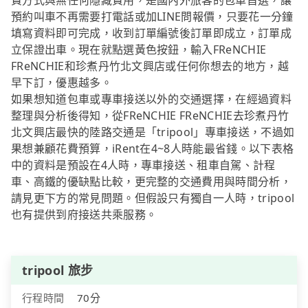
費方式與無任何隱藏費用，是國內外旅客的包車首選，讓
預約叫車不再需要打電話或加LINE問報價，只要花一分鐘
填寫資料即可完成，收到訂單編號後訂單即成立，訂單成
立保證出車。現在就點選黃色按鈕，輸入FReNCHIE
FReNCHIE和珍煮丹竹北文興店或任何你想去的地方，越
早下訂，優惠越多。
如果想知道包車或專車接送以外的交通選擇，在經過資料
整理與分析後得知，從FReNCHIE FReNCHIE去珍煮丹竹
北文興店最快的陸路交通是「tripool」專車接送，不過如
果想兼顧花費預算，iRent在4~8人時能最省錢。以下表格
中的資料是預設在4人時，專車接送、租車自駕、計程
車、高鐵的優缺點比較，更完整的交通費用與時間分析，
請見更下方的常見問題。但假設只有獨自一人時，tripool
也有提供到府接送共乘服務。
tripool 旅步
行程時間
70分