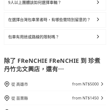
預約時都依照乘客需求做選擇。如需專車接送，車內除
童的安全，依道路交通安全規則規定，四歲以下的孩童
加上台中市有些計程車司機不按錶計費，約有27%會採
9人以上團體該如何選擇車輛？
或九人座可供選擇，而且無人租車最令人詬病的就是車
費，所以對於不是這麼趕時間的人來說，預約tripool還
了司機以外，從上車到下車期間，都不會再有其他陌生
必須乘坐兒童座椅。 3) 搭乘寵物友善專車卻沒有裝籠。
現場議價，建議最好先上網預約，以免當場被坑受騙。
況，打開車門才發現仍有上一組乘客遺留的垃圾或者撞
是比較划算的。如果你是三人以下要乘車，也可參考
在Line群組或Facebook社團裡，有司機標榜能提供乘坐
人出現。如選擇共乘服務，則會依照其他共乘乘客做彈
避免影響行車安全，請您務將寵物置入提籠或提袋內。
綜合以上，無論在價格或服務品質上，tripool都是你從
凹的車門仍未被修理，每一次租車都好像在開樂透一
tripool的拼車共乘服務，最多可再節省50%的交通費
9人以上之廂型車，其實屬違法。在現行法律下，營業小
性調度安排，路線上會盡可能以順路為優先，載客數也
在選擇台灣包車業者時，有哪些需特別留意的？
FReNCHIE FReNCHIE到珍煮丹竹北文興店的最佳選擇。
樣。另外，偶爾也會遇到明明已經預約了時間但上一位
用。
客車最多座位數量就是9人，如扣掉司機就只能乘坐8位
不會超過座位的上限。
用戶卻遲遲尚未歸還，又或者要還車時卻偏偏找不到停
若您是入境台灣從事旅遊活動，或是在選擇台灣包車業
乘客，如果要10人以上就是營業大客車的範疇，也就是
車位，對於急著用車或者要載其他乘客的人來說就有不
者時，要特別留意評估業者的合法性、司機和車輛的資
中型巴士或大型遊覽車。非法改裝的車輛，不僅與車輛
包車有用途或路線的限制嗎？
小的風險。最後，雖然路邊隨租隨還看似方便，但實際
質和素質、費用透明度和評價口碑等方面，以確保您在
行照不符，連司機的駕照都會不符。在路上被警察盤查
使用時還是有其區域的限制，實際可停靠的地點與你的
不管是從FReNCHIE FReNCHIE前往珍煮丹竹北文興店或
台灣旅行的安全和舒適。
請下車終止行程事小，如果發生意外，保險公司可不予
上下車地點仍有段距離，在遇到下雨天或者載行李時，
是全台灣任何地方，只要是長途交通且途中遵守台灣法
賠償就事大了。千萬別為了省小錢而把朋友親人的安全
就顯得非常不便。
律，無論是清明掃墓、包車旅遊、參加喜宴/喪禮、就醫
除了 FReNCHIE FReNCHIE 到 珍煮
給賭上。通常人數沒有超過10位，建議預約一台九人座
回診、登山露營、學生搬家、投票返鄉、商務出差、貴
與一台小轎車比較划算，如人數超過12位就一定是叫一
丹竹北文興店，還有⋯
賓來訪、寵物檢疫、預約叫車、機場接送、定期洗腎、
台中巴比較方便。但也有例外，比方說有些山區或路段
包月上下班，或者任何跨縣市接送的需求，tripool都能
是禁止大客車通行的，建議在預定時最好先與車行或平
滿足你。乘車前一天下午五點以前完成預約，隔天保證
台確認。
from NT$
5000
從
高雄市
出車。如需公司報帳打統編，在結帳時可以受理，並於
乘車後一週內寄出電子收據。
from NT$
1450
從
苗栗縣