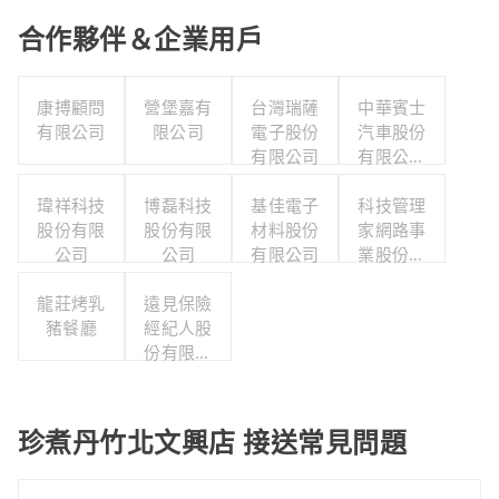
合作夥伴＆企業用戶
康搏顧問
營堡嘉有
台灣瑞薩
中華賓士
有限公司
限公司
電子股份
汽車股份
有限公司
有限公司
南港營業
瑋祥科技
博磊科技
基佳電子
科技管理
所
股份有限
股份有限
材料股份
家網路事
公司
公司
有限公司
業股份有
限公司
龍莊烤乳
遠見保險
豬餐廳
經紀人股
份有限公
司
珍煮丹竹北文興店 接送常見問題