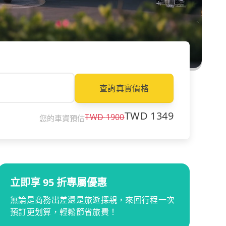
查詢真實價格
TWD
1349
TWD
1900
您的車資預估
立即享 95 折專屬優惠
無論是商務出差還是旅遊探親，來回行程一次
預訂更划算，輕鬆節省旅費！