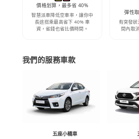
價格划算，最多省 40%
彈性
智慧派車降低空車率，讓你中
長途搭乘最高省下 40% 車
有突發狀
資，省錢也省比價時間。
間內取
我們的服務車款
五座小轎車