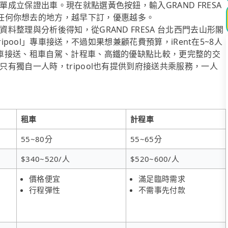
立保證出車。現在就點選黃色按鈕，輸入GRAND FRESA
& Spa或任何你想去的地方，越早下訂，優惠越多。
整理與分析後得知，從GRAND FRESA 台北西門去山形閣
通是「tripool」專車接送，不過如果想兼顧花費預算，iRent在5~8人
車接送、租車自駕、計程車、高鐵的優缺點比較，更完整的交
有獨自一人時，tripool也有提供到府接送共乘服務，一人
租車
計程車
55~80分
55~65分
$340~520/人
$520~600/人
價格便宜
滿足臨時需求
行程彈性
不需事先付款