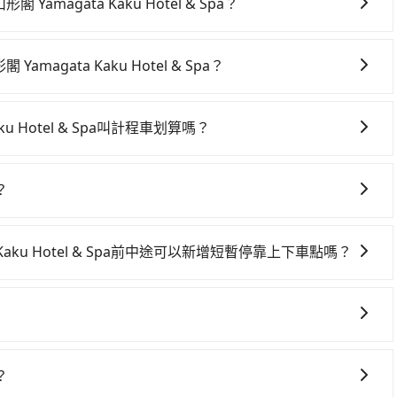
amagata Kaku Hotel & Spa？
ata Kaku Hotel & Spa絕非最佳選擇，高鐵較貴、費時、轉
最早07:12到23:52，過了末班車到清晨的時段，還是要找其
magata Kaku Hotel & Spa？
(台北市中正區) 步行或搭乘公車前往台北高鐵站，接著在站內購買
車上時不需要閉目養神（因為要自己開車），最重要的是你當
概又過了25分鐘，再乘坐7~9分鐘（平均8分）的高鐵從台
是你最便宜選擇。註冊完iRent的app後，可以每小時
鐘出站、等待車站前排班的計程車，搭上小黃後約花50分鐘、
ku Hotel & Spa叫計程車划算嗎？
D FRESA 台北西門到山形閣 Yamagata Kaku Hotel &
tel & Spa (宜蘭縣礁溪鄉) 的目的地。全程加上轉車時間共1小時
灣大車隊、Uber、Line Taxi、Yoxi等，如果在路邊攔不
自於平假日、車款差異、抵達目的地後多久原路返回），雖已將
400元。但如果全程使用tripool並到府專車接送，則每人
計程車、大慶大車隊、聖惠衛星車隊等叫車看看。依照里程跳
去，但額外的汽車保險與可能的罰單都需自付。再者，和運的
而不預約包車，不僅每人至少額外負擔50元車資，而且更會額外
？
ripool的專車服務可再更便宜。但如果要考慮到回程，宜蘭縣僅有
Prius C、Vios這類乘坐體驗較差的車款，如果人數超過四位，更
pool！如果你是三人以下要乘車，也可參考tripool的拼車
： - 包車：優點是搭乘舒適可以根據自己的需求安排時間和
雙北的0.9%，其叫車的難度是雙北市的120倍。雖然
租車最令人詬病的就是車況，打開車門才發現仍有上一組乘客
議與資訊。長途接送價格比計程車車資更優惠。 - 計程車：
Kaku Hotel & Spa的跳表小黃可能較為便宜，但當你們人數超過
車都好像在開樂透一樣。另外，偶爾也會遇到明明已經預約了
a Kaku Hotel & Spa前中途可以新增短暫停靠上下車點嗎？
塞車時亦會加收延遲費用，一般屬短程接駁為主。 - 白牌
pool的九人座廂型車最高可省$900。
時卻偏偏找不到停車位，對於急著用車或者要載其他乘客的人
FRESA 台北西門前往山形閣 Yamagata Kaku Hotel &
性和服務質量無法保障，需要自行承擔風險，遇到狀況事後也
似方便，但實際使用時還是有其區域的限制，實際可停靠的地
里程數5公里內加收200元。雖然可能有些路線完全順路，但是
者載行李時，就顯得非常不便。
用是必要的補償。
們提供用車前一天凌晨六點前取消訂單的服務。所以我們會在
8點提供服務司機和車輛資訊。如果您有特殊的用車需求，可
？
ripool.app，將有專人協助回覆確認是否能協助安排。」