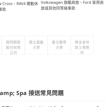
Volkswagen 旗艦商旅、Ford 家用商
lla Cross、RAV4 運動休
旅或其他同等級車款
車款
圓明園藝
國立嘉義
臺北醫學
陳金雀地
股份有限
大學
大學
政士事務
公司
所
 &amp; Spa 接送常見問題