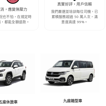
真實好評，用戶信賴
取消，應變無壓力
我們嚴選並培訓每位司機，已
況也不怕，在規定時
累積服務超過 50 萬人次，滿
消，都能全額退款。
意度高達 99%。
九座箱型車
五座休旅車