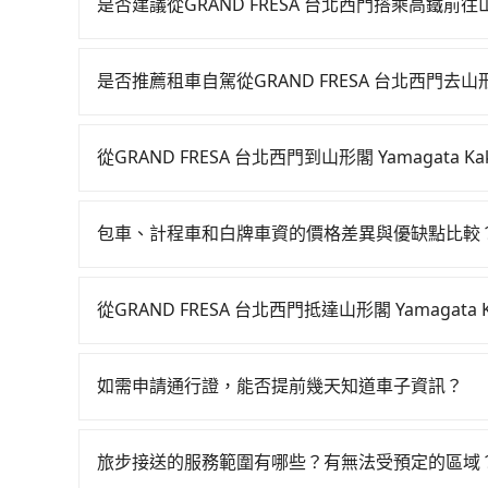
是否建議從GRAND FRESA 台北西門搭乘高鐵前往山形閣 Y
從GRAND FRESA 台北西門搭高鐵去山形閣 Yamag
車麻煩！台北-南港雖然一天最多時有103班車次，從
是否推薦租車自駕從GRAND FRESA 台北西門去山形閣 Ya
他交通方案。假設從GRAND FRESA 台北西門 
如果你有台灣駕照且對自己駕駛技術有信心，且在
高鐵票、通過閘口、並在月台上等待列車的到來，大
天就要來回，那在台北路邊可隨租隨借的iRent應該
北站前往南港高鐵站，每人票價40元，再用10分
從GRAND FRESA 台北西門到山形閣 Yamagata Ka
$115~205承租小轎車，每公里再額外加收$3.2，從GRAN
車費900元後，抵達山形閣 Yamagata Kaku Ho
如選擇小黃直達，在台北可以透過app叫車的有55688台
Spa的花費預估為$850~1,300（金額差異來
33分鐘，假設5位同行，高鐵加轉乘之平均每人花費為
到車，也可考慮打電話至附近的計程車隊，如優質
eTag和可能的每小時40元路邊停車費用預估進
平均花費約350元，費時48分鐘。選擇搭乘高鐵
包車、計程車和白牌車資的價格差異與優缺點比較
錶計算，價格約為1,290~1,500元間，若改選t
iRent只提供最基本的車型，如Toyota Yaris、
浪費45分鐘在轉乘與等車上，現在還不馬上來預約tri
包車、計程車或白牌車。主要價格差異和優缺點如下
合法計程車約750輛，數量約為台北市的2%、密度僅
是沒有較大的七人座或九人座可供選擇，而且無人
共乘服務，最多可再節省50%的交通費用。
地點上車較客製化。此外，司機還會提供各種旅遊建
GRAND FRESA 台北西門到山形閣 Yamagata 
遺留的垃圾或者撞凹的車門仍未被修理，每一次租
從GRAND FRESA 台北西門抵達山形閣 Yamagat
優點是24小時隨叫隨到，價格按錶計費，但若遇交通
四位時，叫兩輛計程車的費用就貴了，改預約一輛tri
時間但上一位用戶卻遲遲尚未歸還，又或者要還車
tripool有提供多點上下車接送服務，線上預約從GRAND 
車：優點是價格相對較低，有的還可喊價。但安全
來說就有不小的風險。最後，雖然路邊隨租隨還看
Spa的途中可備註加點。每個加點位置，前後額外
無法申訴退費。
如需申請通行證，能否提前幾天知道車子資訊？
點與你的上下車地點仍有段距離，在遇到下雨天或
司機多點停靠就會有額外的等待時間，收取額外費
為了讓旅步貴賓能夠享有更多取消訂單的彈性，我
用車前一天才開始安排車輛，並於用車前一天晚上
旅步接送的服務範圍有哪些？有無法受預定的區域
事先將您的需求寄至旅步的客服信箱：booking@t