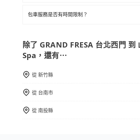
旅步的服務範圍是只要車子能進去且沒有管制地方
包車服務是否有時間限制？
我們提供2-12小時彈性包車時間選擇，您可依據您
除了 GRAND FRESA 台北西門 到 山
Spa，還有⋯
從
新竹縣
從
台南市
從
南投縣