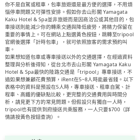
你不是自駕或租車，包車旅遊還是最方便的選擇，不用煩
惱停車問題又可彈性安排。假如你去山形閣 Yamagata
Kaku Hotel & Spa並非旅遊而是因商洽公或其他目的，包
車接送則能減少你的轉乘交通與降低疲勞，將精力保留在
重要的事情上。可在網站上點選黃色按鈕，跳轉至tripool
官網後選擇「計時包車」，就可依照旅客的需求預約叫
車。
如果想知道包車或專車接送以外的交通選擇，在經過資料
整理與分析後得知，從台北市去山形閣 Yamagata Kaku
Hotel & Spa最快的陸路交通是「tripool」專車接送，不
過如果想兼顧花費預算，iRent在5~8人時能最省錢。以下
表格中的資料是預設在5人時，專車接送、租車自駕、計
程車、高鐵的優缺點比較，更完整的交通費用與時間分
析，請見更下方的常見問題。但假設只有獨自一人時，
tripool也有提供到府接送共乘服務，一人只要$700（詳
情請按黃色按鈕查詢）。