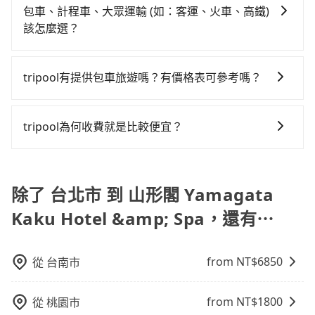
沒有到達海拔1500公里以上的山區，行程都是可以依照
錶計算，價格約為1,215~1,500元間，若改選tripool的
能的每小時40元路邊停車費用預估進去，但額外的汽車
包車、計程車、大眾運輸 (如：客運、火車、高鐵)
每人花費為400元。但如果全程使用tripool並到府專車
介意多花一點錢省下這些瑣碎的事，台灣本土的AsiaYo
您的需求安排的。
專車服務可再更便宜。但如果要考慮到回程，宜蘭縣僅
保險與可能的罰單都需自付。再者，和運的iRent只提供
該怎麼選？
接送，則每人平均花費約380元，費時48分鐘。選擇搭
或者國際Airbnb都值得推薦。
有合法計程車約750輛，數量約為台北市的2%、密度僅
最基本的車型，如Toyota Yaris、Prius C、Vios這類乘
乘高鐵而不預約包車，不僅每人至少額外負擔20元車
在選擇交通方式時，您可依下列建議的考慮因素做選
雙北的0.9%，其叫車的難度是雙北市的120倍。雖然台
坐體驗較差的車款，如果人數超過四位，更是沒有較大
資，而且更會額外浪費45分鐘在轉乘與等車上，現在還
擇： 預算：不同交通工具價格不同，可先確定您的預
北市區到山形閣 Yamagata Kaku Hotel & Spa的跳表小
tripool有提供包車旅遊嗎？有價格表可參考嗎？
的七人座或九人座可供選擇，而且無人租車最令人詬病
不馬上來預約tripool！如果你是三人以下要乘車，也可
算。計程車最貴，而大眾運輸通常較便宜。 行程：需多
黃可能較為便宜，但當你們人數超過四位時，叫兩輛計
的就是車況，打開車門才發現仍有上一組乘客遺留的垃
參考tripool的拼車共乘服務，最多可再節省50%的交通
tripool提供全台各地包括山形閣 Yamagata Kaku
點停留的行程建議可選可客製化行程的包車，如果時間
程車的費用就貴了，改預約一輛tripool的九人座廂型車
圾或者撞凹的車門仍未被修理，每一次租車都好像在開
費用。
Hotel & Spa與台北市的包車旅遊，從單純的單趟接送到
比較寬鬆且不介意耗時轉乘可選大眾運輸或較貴的計程
tripool為何收費就是比較便宜？
最高可省$500。
樂透一樣。另外，偶爾也會遇到明明已經預約了時間但
算時間的計時包車都有，可彈性選擇2~12小時的服務，
車。 旅行人數：人數多時包車較方便舒適且每個人攤提
上一位用戶卻遲遲尚未歸還，又或者要還車時卻偏偏找
對於平常就有在使用長程專車接送服務的乘客來說，第
滿足家族出遊、朋友聚會、婚喪喜慶等不同的需求。價
下來的車資也比較便宜，人數少可搭乘大眾運輸或計程
不到停車位，對於急著用車或者要載其他乘客的人來說
一次使用tripool的會擔心價格比市價便宜不少，是不是
格透明、無隱藏費用，網站試算即真實價格，免去來回
車。 時間：需在特定時間到達目的地可選包車或計程
就有不小的風險。最後，雖然路邊隨租隨還看似方便，
因為司機素質比較差、車上會有煙味、或者車齡過大，
除了 台北市 到 山形閣 Yamagata
電話確認。一天包車的價格可能跟其他車隊相差無幾，
車，不趕時間即可選用大眾運輸。 便利性：需要便利性
但實際使用時還是有其區域的限制，實際可停靠的地點
但事實恰恰相反。tripool不僅有嚴密的篩選機制，定期
但是如果只需要短時數或者單程專車服務者，敢大聲說
和方便性可選包車和計程車，喜歡探險和體驗當地文化
與你的上下車地點仍有段距離，在遇到下雨天或者載行
Kaku Hotel &amp; Spa，還有⋯
淘汰顧客評分較低的司機，且車輛均要求5年內新車，司
我們價格絕對最划算。網站上可直接挑選小轎車、休旅
則可搭乘大眾運輸。
李時，就顯得非常不便。
機也絕對不會在車內吸煙，於新冠肺炎期間也絕對全程
車、或九人座箱型車，如需10人以上巴士，請來信洽
配戴口罩。tripool之所以能將價格壓在市價7~8折的主
詢。
from NT$
6850
從
台南市
因來自於自行研發的AI車輛調度演算法，能有效降低空
車率，也就是提高俗稱「回頭車」的比例。這不僅體現
from NT$
1800
從
桃園市
在成本的控制，更是在傳統旺季（年假、端午、中秋、