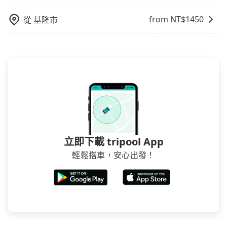
雙十等）能用更少的司機來服務更多的旅客，意味著使
用到不熟悉的司機或者轉單給其他車行的情況比同行更
from NT$
1450
從
基隆市
低，如此便反應在服務品質的控管會更佳。但tripool網
站上的價格是動態的，一般來說越早預訂價格越優，且
保證前一天中午以前均可全額取消退費，如已經決定好
要從台北市去山形閣 Yamagata Kaku Hotel & Spa，請
儘早下訂以把握最划算的價格。
立即下載 tripool App
輕鬆搭車，安心出發！