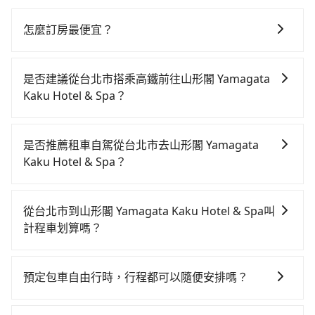
怎麼訂房最便宜？
現在旅客預訂飯店已經很少透過旅行社，大多是透過
OTA (online travel agent) 來完成，除了可以快速依據
是否建議從台北市搭乘高鐵前往山形閣 Yamagata
地區、價位、人數、特殊需求來搜尋適合的旅店與房
Kaku Hotel & Spa？
型，更重要的是通常價格是官網的6~8折，如果又有加入
從台北搭高鐵去山形閣 Yamagata Kaku Hotel & Spa絕
會員或者使用特定的信用卡，還可以累積點數做現金回
非最佳選擇，高鐵較貴、費時、轉車麻煩！台北-南港雖
饋或未來換取免費的住房。台灣人常用的線上訂房平台
是否推薦租車自駕從台北市去山形閣 Yamagata
然一天最多時有103班車次，從最早07:12到23:52，過
有Booking.com、Agoda.com、Hotels.com、
Kaku Hotel & Spa？
了末班車到清晨的時段，還是要找其他交通方案。假設
Expedia.com、Trip.com等。正常來說，線上刷卡付款
如果你有台灣駕照且對自己駕駛技術有信心，且在車上
從台北市中正區步行或搭乘公車前往台北高鐵站，接著
完後預定就完成，事先不用電話確認空房，事後也不用
時不需要閉目養神（因為要自己開車），最重要的是你
在站內購買高鐵票、通過閘口、並在月台上等待列車的
告知付款完畢，一切都能在網路上操作。但有些較冷門
從台北市到山形閣 Yamagata Kaku Hotel & Spa叫
當天就要來回，那在台北路邊可隨租隨借的iRent應該是
到來，大概又過了25分鐘，再乘坐7~9分鐘（平均8分）
或規模較小的飯店，有可能再多平台同時上架而發生超
計程車划算嗎？
你最便宜選擇。註冊完iRent的app後，可以每小時
的高鐵從台北站前往南港高鐵站，每人票價40元，再用
賣的現象，便有可能到了現場卻沒房可住的窘境，所以
如選擇小黃直達，在台北可以透過app叫車的有55688台
$115~205承租小轎車，每公里再額外加收$3.2，從台北
10分鐘出站、等待車站前排班的計程車，搭上小黃後約
在預定時要不選擇評分高、評論多的飯店，不然就是還
灣大車隊、Uber、Line Taxi、Yoxi等，如果在路邊攔不
市（中正區）到山形閣 Yamagata Kaku Hotel & Spa的
花50分鐘、車費900元後，抵達山形閣 Yamagata Kaku
預定包車自由行時，行程都可以隨便安排嗎？
要再人工電話與飯店確認。預訂民宿方面，如不怕麻
到車，也可考慮打電話至附近的計程車隊，如優質計程
花費預估為$800~1,300（金額差異來自於平假日、車款
Hotel & Spa (宜蘭縣礁溪鄉) 的目的地。全程加上轉車
煩，有些時候直接打電話問的價格可能比民宿訂房網來
只要不超出您選用的用車時間及行程總公里數，且行程
車、永達交通、北松衛星車隊等叫車看看。依照里程跳
差異、抵達目的地後多久原路返回），雖已將eTag和可
時間共1小時33分鐘，假設5位同行，高鐵加轉乘之平均
得便宜，但缺點就是多數要匯款並再人工確認。假如不