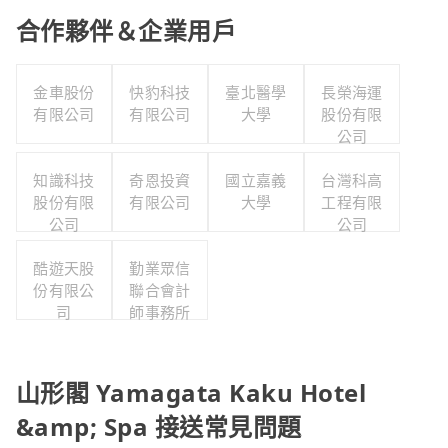
合作夥伴＆企業用戶
金車股份
快豹科技
臺北醫學
長榮海運
有限公司
有限公司
大學
股份有限
公司
知識科技
奇恩投資
國立嘉義
台灣科高
股份有限
有限公司
大學
工程有限
公司
公司
酷遊天股
勤業眾信
份有限公
聯合會計
司
師事務所
山形閣 Yamagata Kaku Hotel
&amp; Spa 接送常見問題