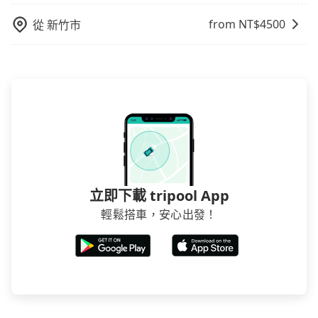
或規模較小的飯店，有可能再多平台同時上架而發生超
賣的現象，便有可能到了現場卻沒房可住的窘境，所以
from NT$
4500
從
新竹市
在預定時要不選擇評分高、評論多的飯店，不然就是還
要再人工電話與飯店確認。預訂民宿方面，如不怕麻
煩，有些時候直接打電話問的價格可能比民宿訂房網來
得便宜，但缺點就是多數要匯款並再人工確認。假如不
介意多花一點錢省下這些瑣碎的事，台灣本土的AsiaYo
或者國際Airbnb都值得推薦。
立即下載 tripool App
輕鬆搭車，安心出發！