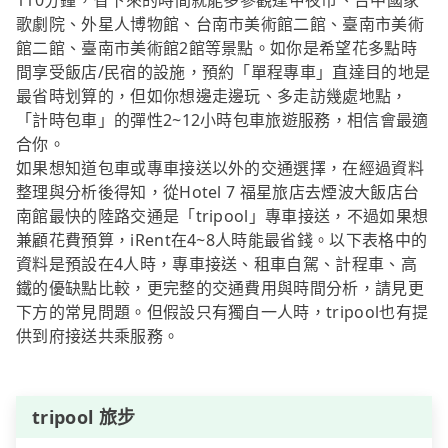
110分鐘，省下來的時間就能多參觀逢甲夜市、台中國家
歌劇院、外星人博物館、台南市美術館二館、臺南市美術
館二館、臺南市美術館2館等景點。如你是希望花多點時
間享受飯店/民宿的設施，預約「單程專車」直達目的地是
最省時划算的，但如你想邊走邊玩、多走訪幾處地點，
「計時包車」的彈性2~12小時包車旅遊服務，相信會最適
合你。
如果想知道包車或專車接送以外的交通選擇，在經過資料
整理與分析後得知，從Hotel 7 福星旅店去煙波大飯店台
南館最快的陸路交通是「tripool」專車接送，不過如果想
兼顧花費預算，iRent在4~8人時能最省錢。以下表格中的
資料是預設在4人時，專車接送、租車自駕、計程車、高
鐵的優缺點比較，更完整的交通費用與時間分析，請見更
下方的常見問題。但假設只有獨自一人時，tripool也有提
供到府接送共乘服務。
tripool 旅步