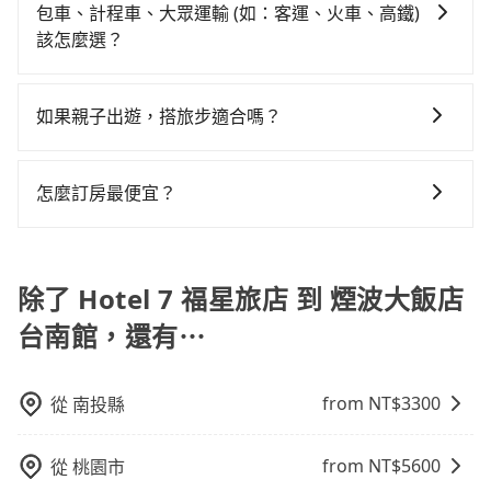
灣大車隊、Uber、Line Taxi、Yoxi等，如果在路邊攔不
Hotel 7 福星旅店到煙波大飯店台南館的花費預估為
鐘、車費300元後，抵達煙波大飯店台南館 (台南市中西
包車、計程車、大眾運輸 (如：客運、火車、高鐵)
到車，也可考慮打電話至Hotel 7 福星旅店附近的計程車
$2,050~2,650（金額差異來自於平假日、車款差異、抵
區) 的目的地。全程加上轉車時間共2小時，假設4位同
該怎麼選？
隊，如TND皇家多元化計程車、聯美汽車行、大都會衛
達目的地後多久原路返回），雖已將eTag和可能的每小
行，高鐵加轉乘之平均每人花費為800元。不過，台中市
在選擇交通方式時，您可依下列建議的考慮因素做選
星車隊等叫車看看。依照里程跳錶計算，價格約為
時40元路邊停車費用預估進去，但額外的汽車保險與可
少部分小黃司機不按表收費，看乘客是外地人便漫天喊
擇： 預算：不同交通工具價格不同，可先確定您的預
3,975~4,800元間，但如改預約tripool可省高達
能的罰單都需自付。再者，和運的iRent只提供最基本的
如果親子出遊，搭旅步適合嗎？
價或恣意繞路。但如果全程使用tripool並到府專車接
算。計程車最貴，而大眾運輸通常較便宜。 行程：需多
$2,100。但如果要考慮到回程，台南市僅有合法計程車
車型，如Toyota Yaris、Prius C、Vios這類乘坐體驗較
送，則每人平均花費約680元，費時1小時51分鐘。選擇
適合的，另外旅步也特別為您心愛的寶貝準備了兒童座
點停留的行程建議可選可客製化行程的包車，如果時間
約4,140輛，數量約為台中市的50%、密度僅雙北的
差的車款，如果人數超過四位，更是沒有較大的七人座
搭乘高鐵而不預約包車，不僅每人至少額外負擔120元車
椅及兒童用增高墊供您選購(租借300元/個)，讓您和孩子
比較寬鬆且不介意耗時轉乘可選大眾運輸或較貴的計程
4.6%，其叫車的難度是雙北市的20倍。再加上台中市有
怎麼訂房最便宜？
或九人座可供選擇，而且無人租車最令人詬病的就是車
資，而且更會額外浪費9分鐘在轉乘與等車上，現在還不
出遊時安全更有保障。
車。 旅行人數：人數多時包車較方便舒適且每個人攤提
些計程車司機不按錶計費，約有27%會採現場議價，建
況，打開車門才發現仍有上一組乘客遺留的垃圾或者撞
馬上來預約tripool！如果你是三人以下要乘車，也可參
現在旅客預訂飯店已經很少透過旅行社，大多是透過
下來的車資也比較便宜，人數少可搭乘大眾運輸或計程
議最好先上網預約，以免當場被坑受騙。綜合以上，無
凹的車門仍未被修理，每一次租車都好像在開樂透一
考tripool的拼車共乘服務，最多可再節省50%的交通費
OTA (online travel agent) 來完成，除了可以快速依據
車。 時間：需在特定時間到達目的地可選包車或計程
論在價格或服務品質上，tripool都是你從Hotel 7 福星
樣。另外，偶爾也會遇到明明已經預約了時間但上一位
用。
地區、價位、人數、特殊需求來搜尋適合的旅店與房
除了 Hotel 7 福星旅店 到 煙波大飯店
車，不趕時間即可選用大眾運輸。 便利性：需要便利性
旅店到煙波大飯店台南館的最佳選擇。
用戶卻遲遲尚未歸還，又或者要還車時卻偏偏找不到停
型，更重要的是通常價格是官網的6~8折，如果又有加入
和方便性可選包車和計程車，喜歡探險和體驗當地文化
車位，對於急著用車或者要載其他乘客的人來說就有不
台南館，還有⋯
會員或者使用特定的信用卡，還可以累積點數做現金回
則可搭乘大眾運輸。
小的風險。最後，雖然路邊隨租隨還看似方便，但實際
饋或未來換取免費的住房。台灣人常用的線上訂房平台
使用時還是有其區域的限制，實際可停靠的地點與你的
有Booking.com、Agoda.com、Hotels.com、
from NT$
3300
從
南投縣
上下車地點仍有段距離，在遇到下雨天或者載行李時，
Expedia.com、Trip.com等。正常來說，線上刷卡付款
就顯得非常不便。
完後預定就完成，事先不用電話確認空房，事後也不用
from NT$
5600
從
桃園市
告知付款完畢，一切都能在網路上操作。但有些較冷門