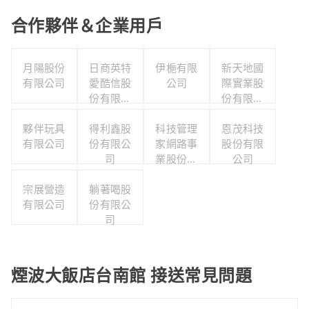
合作夥伴＆企業用戶
月陽股份
日商英特
伊梔有限
新天地國
有限公司
愛酷信股
公司
際實業股
份有限公
份有限公
司台灣分
司
夥伴玩具
得利鑫股
公司
科技管理
恩茂科技
有限公司
份有限公
家網路事
股份有限
司
業股份有
公司
限公司
宗展營造
躺著喝股
有限公司
份有限公
司
煙波大飯店台南館 接送常見問題