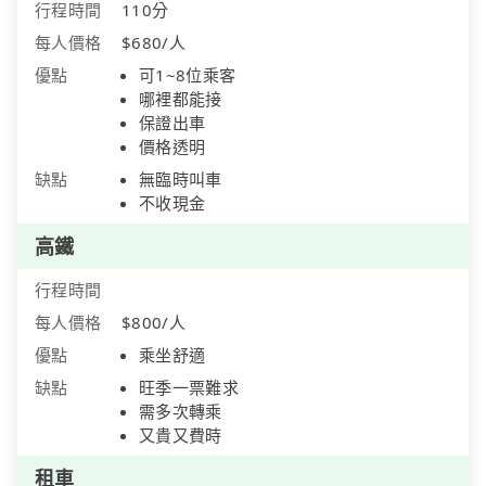
行程時間
110分
每人價格
$680/人
優點
可1~8位乘客
哪裡都能接
保證出車
價格透明
缺點
無臨時叫車
不收現金
高鐵
行程時間
每人價格
$800/人
優點
乘坐舒適
缺點
旺季一票難求
需多次轉乘
又貴又費時
租車