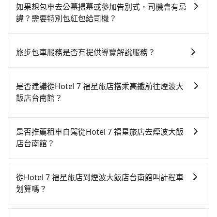
如果想包車去公墓掃墓或參加告別式，司機會有忌
諱？需要特別包紅包給司機？
如果您需要包車前往公墓掃墓或參加告別式，一般司機
都會提供接送服務。不過，如果您有其他特殊要求，例
旅步包車服務是否有提供導覽解說服務？
如需要載運骨灰罈或在車上進行法事等作業，建議在訂
抱歉！目前旅步的包車服務暫無提供導覽服務，如果您
車前先向客服詢問是否有相應的司機可配合，以避免後
需要導覽服務，可事先透過電子郵件
續爭議。此外，是否需要給司機紅包或小費，則可以由
是否建議從Hotel 7 福星旅店搭乘高鐵前往煙波大
booking@tripool.app聯繫我們，將有專人協助回覆確
您自行決定。不過，建議可事先詢問司機是否接受。」
飯店台南館？
認是否能協助安排。
若要從Hotel 7 福星旅店搭高鐵前往煙波大飯店台南館，
高鐵乘坐舒適、較貴、費時！從最早06:25一直到
是否推薦租車自駕從Hotel 7 福星旅店去煙波大飯
23:07，台中-台南一天最多有74班次高鐵可搭乘。假設
店台南館？
從Hotel 7 福星旅店 (台中市西屯區) 前往最靠近的台中
如果你有台灣駕照且對自己駕駛技術有信心，且在車上
高鐵站，叫一輛計程車花費約300元、車程約17分鐘。
時不需要閉目養神（因為要自己開車），最重要的是你
抵達高鐵站後，步行進站、現場購票並於月台排隊的時
從Hotel 7 福星旅店到煙波大飯店台南館叫計程車
當天就要來回，那在台中路邊可隨租隨借的iRent應該是
間約20分鐘，再乘坐36~54分鐘（平均45分）的高鐵從
划算嗎？
你最便宜選擇。註冊完iRent的app後，可以每小時
台中站前往台南高鐵站，每人票價650元，再用5分鐘出
如選擇小黃直達，在台中可以透過app叫車的有55688台
$115~205承租小轎車，每公里再額外加收$3.2，從
站、等待車站前排班的計程車，搭上小黃後約花33分