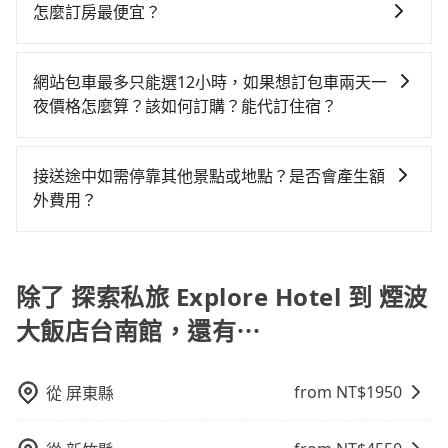
繫好安全帶，如四歲以下或身高不足的幼童無法正常綁
的4.6%，其叫車的難度是雙北市的20倍。再加上台中市
怎麼訂房最便宜？
或九人座可供選擇，而且無人租車最令人詬病的就是車
資，而且更會額外浪費9分鐘在轉乘與等車上，現在還不
安全帶，則需使用嬰兒/兒童座椅或輔以增高墊。如有幼
有些計程車司機不按錶計費，約有27%會採現場議價，
況，打開車門才發現仍有上一組乘客遺留的垃圾或者撞
馬上來預約tripool！如果你是三人以下要乘車，也可參
現在旅客預訂飯店已經很少透過旅行社，大多是透過
童同行，在預訂tripool的寶貝車時，可以直接在網站勾
建議最好先上網預約，以免當場被坑受騙。綜合以上，
凹的車門仍未被修理，每一次租車都好像在開樂透一
考tripool的拼車共乘服務，最多可再節省50%的交通費
OTA (online travel agent) 來完成，除了可以快速依據
選租用適合1~4歲的兒童汽車座椅或4歲以上的增高墊，
網站包車最多只能選12小時，如果想訂包車兩天一
無論在價格或服務品質上，tripool都是你從探索私旅
樣。另外，偶爾也會遇到明明已經預約了時間但上一位
用。
地區、價位、人數、特殊需求來搜尋適合的旅店與房
如有新生兒需要0~1歲的嬰兒後向汽座，可先向客服人員
夜價格怎麼算？該如何訂購？能代訂住宿？
Explore Hotel到煙波大飯店台南館的最佳選擇。
用戶卻遲遲尚未歸還，又或者要還車時卻偏偏找不到停
型，更重要的是通常價格是官網的6~8折，如果又有加入
確認庫存再行租用，每個300元。當然，更鼓勵父母自行
車位，對於急著用車或者要載其他乘客的人來說就有不
旅步的包車服務是以一天一張訂單的方式計算，如果您
會員或者使用特定的信用卡，還可以累積點數做現金回
攜帶汽車座椅，不僅家中小寶貝坐的舒適習慣。
小的風險。最後，雖然路邊隨租隨還看似方便，但實際
需要連續兩天的包車服務，可以在官網上分開預定兩天
饋或未來換取免費的住房。台灣人常用的線上訂房平台
接送途中如需停靠其他景點或地點？是否會產生額
使用時還是有其區域的限制，實際可停靠的地點與你的
的行程。另外，目前旅步只提供接送服務，暫不提供代
有Booking.com、Agoda.com、Hotels.com、
外費用？
上下車地點仍有段距離，在遇到下雨天或者載行李時，
訂住宿服務。
Expedia.com、Trip.com等。正常來說，線上刷卡付款
就顯得非常不便。
當您預約旅步的「單程專車」，如果需要在途中加點停
完後預定就完成，事先不用電話確認空房，事後也不用
靠，您可以參考我們的「加點服務」，每個點距離在 5
告知付款完畢，一切都能在網路上操作。但有些較冷門
公里內，需額外支付 200 元，且每個點最多停留 5 分
除了 探索私旅 Explore Hotel 到 煙波
或規模較小的飯店，有可能再多平台同時上架而發生超
鐘。加點費用可以在乘車當天下車前給司機現付。如果
賣的現象，便有可能到了現場卻沒房可住的窘境，所以
大飯店台南館，還有⋯
您選擇「計時包車」，中途需要加點停靠，則不需要額
在預定時要不選擇評分高、評論多的飯店，不然就是還
外支付費用。
要再人工電話與飯店確認。預訂民宿方面，如不怕麻
煩，有些時候直接打電話問的價格可能比民宿訂房網來
from NT$
1950
從
屏東縣
得便宜，但缺點就是多數要匯款並再人工確認。假如不
介意多花一點錢省下這些瑣碎的事，台灣本土的AsiaYo