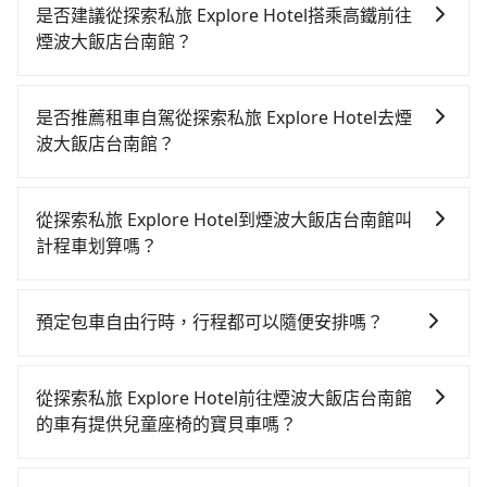
是否建議從探索私旅 Explore Hotel搭乘高鐵前往
煙波大飯店台南館？
若要從探索私旅 Explore Hotel搭高鐵前往煙波大飯店台
南館，高鐵乘坐舒適、較貴、費時！從最早06:25一直到
是否推薦租車自駕從探索私旅 Explore Hotel去煙
23:07，台中-台南一天最多有74班次高鐵可搭乘。假設
波大飯店台南館？
從探索私旅 Explore Hotel (台中市西屯區) 前往最靠近
如果你有台灣駕照且對自己駕駛技術有信心，且在車上
的台中高鐵站，叫一輛計程車花費約300元、車程約17
時不需要閉目養神（因為要自己開車），最重要的是你
分鐘。抵達高鐵站後，步行進站、現場購票並於月台排
從探索私旅 Explore Hotel到煙波大飯店台南館叫
當天就要來回，那在台中路邊可隨租隨借的iRent應該是
隊的時間約20分鐘，再乘坐36~54分鐘（平均45分）的
計程車划算嗎？
你最便宜選擇。註冊完iRent的app後，可以每小時
高鐵從台中站前往台南高鐵站，每人票價650元，再用5
如選擇小黃直達，在台中可以透過app叫車的有55688台
$115~205承租小轎車，每公里再額外加收$3.2，從探索
分鐘出站、等待車站前排班的計程車，搭上小黃後約花
灣大車隊、Uber、Line Taxi、Yoxi等，如果在路邊攔不
私旅 Explore Hotel到煙波大飯店台南館的花費預估為
33分鐘、車費300元後，抵達煙波大飯店台南館 (台南市
預定包車自由行時，行程都可以隨便安排嗎？
到車，也可考慮打電話至探索私旅 Explore Hotel附近的
$2,050~2,650（金額差異來自於平假日、車款差異、抵
中西區) 的目的地。全程加上轉車時間共2小時，假設4位
只要不超出您選用的用車時間及行程總公里數，且行程
計程車隊，如大都會衛星計程車、天誠衛星計程車、
達目的地後多久原路返回），雖已將eTag和可能的每小
同行，高鐵加轉乘之平均每人花費為800元。不過，台中
沒有到達海拔1500公里以上的山區，行程都是可以依照
TND皇家多元化計程車等叫車看看。依照里程跳錶計
時40元路邊停車費用預估進去，但額外的汽車保險與可
從探索私旅 Explore Hotel前往煙波大飯店台南館
市少部分小黃司機不按表收費，看乘客是外地人便漫天
您的需求安排的。
算，價格約為3,975~4,800元間，但如改預約tripool可
能的罰單都需自付。再者，和運的iRent只提供最基本的
的車有提供兒童座椅的寶貝車嗎？
喊價或恣意繞路。但如果全程使用tripool並到府專車接
省高達$2,100。但如果要考慮到回程，台南市僅有合法
車型，如Toyota Yaris、Prius C、Vios這類乘坐體驗較
送，則每人平均花費約680元，費時1小時51分鐘。選擇
台灣法律有規定，無論年紀大小，所有乘客乘車時均需
計程車約4,140輛，數量約為台中市的50%、密度僅雙北
差的車款，如果人數超過四位，更是沒有較大的七人座
搭乘高鐵而不預約包車，不僅每人至少額外負擔120元車