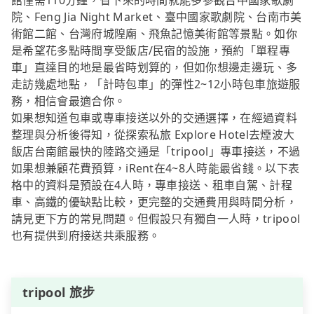
館僅需110分鐘，省下來的時間就能多參觀台中國家歌劇
院、Feng Jia Night Market、臺中國家歌劇院、台南市美
術館二館、台灣府城隍廟、飛魚記憶美術館等景點。如你
是希望花多點時間享受飯店/民宿的設施，預約「單程專
車」直達目的地是最省時划算的，但如你想邊走邊玩、多
走訪幾處地點，「計時包車」的彈性2~12小時包車旅遊服
務，相信會最適合你。
如果想知道包車或專車接送以外的交通選擇，在經過資料
整理與分析後得知，從探索私旅 Explore Hotel去煙波大
飯店台南館最快的陸路交通是「tripool」專車接送，不過
如果想兼顧花費預算，iRent在4~8人時能最省錢。以下表
格中的資料是預設在4人時，專車接送、租車自駕、計程
車、高鐵的優缺點比較，更完整的交通費用與時間分析，
請見更下方的常見問題。但假設只有獨自一人時，tripool
也有提供到府接送共乘服務。
tripool 旅步