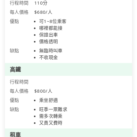
行程時間
110分
每人價格
$680/人
優點
可1~8位乘客
哪裡都能接
保證出車
價格透明
缺點
無臨時叫車
不收現金
高鐵
行程時間
每人價格
$800/人
優點
乘坐舒適
缺點
旺季一票難求
需多次轉乘
又貴又費時
租車