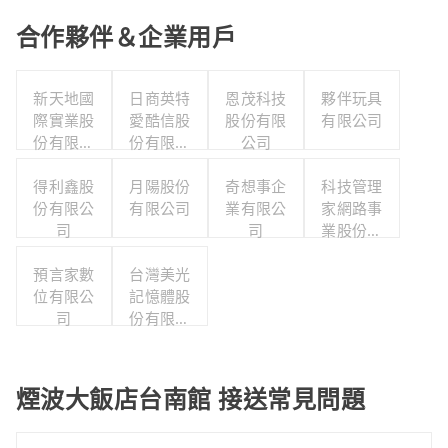
合作夥伴＆企業用戶
新天地國
日商英特
恩茂科技
夥伴玩具
際實業股
愛酷信股
股份有限
有限公司
份有限公
份有限公
公司
司
司台灣分
得利鑫股
月陽股份
公司
奇想事企
科技管理
份有限公
有限公司
業有限公
家網路事
司
司
業股份有
限公司
預言家數
台灣美光
位有限公
記憶體股
司
份有限公
司
煙波大飯店台南館 接送常見問題