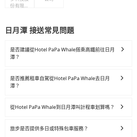
份有限公
司
日月潭 接送常見問題
是否建議從Hotel PaPa Whale搭乘高鐵前往日月
潭？
若要從Hotel PaPa Whale搭高鐵前往日月潭，高鐵較
貴、費時！從最早06:26一直到23:00，台北-台中一天最
是否推薦租車自駕從Hotel PaPa Whale去日月
多有102班次高鐵可搭乘。假設從Hotel PaPa Whale
潭？
(台北市萬華區) 前往最靠近的台北高鐵站，叫一輛計程
如果你有台灣駕照且對自己駕駛技術有信心，且在車上
車花費約200元、車程約16分鐘。抵達高鐵站後，步行
時不需要閉目養神（因為要自己開車），最重要的是你
進站、現場購票並於月台排隊的時間約25分鐘，再乘坐
從Hotel PaPa Whale到日月潭叫計程車划算嗎？
當天就要來回，那在台北路邊可隨租隨借的iRent應該是
47~66分鐘（平均57分）的高鐵從台北站前往台中高鐵
如選擇小黃直達，在台北可以透過app叫車的有55688台
你最便宜選擇。註冊完iRent的app後，可以每小時
站，每人票價700元，再用10分鐘出站、等待車站前排
灣大車隊、Uber、Line Taxi、Yoxi等，如果在路邊攔不
$115~205承租小轎車，每公里再額外加收$3.2，從
班的計程車，搭上小黃後約花70分鐘、車費2,500元後，
旅步是否提供多日或特殊包車服務？
到車，也可考慮打電話至Hotel PaPa Whale附近的計程
Hotel PaPa Whale到日月潭的花費預估為
抵達日月潭 (南投縣魚池鄉) 的目的地。全程加上轉車時