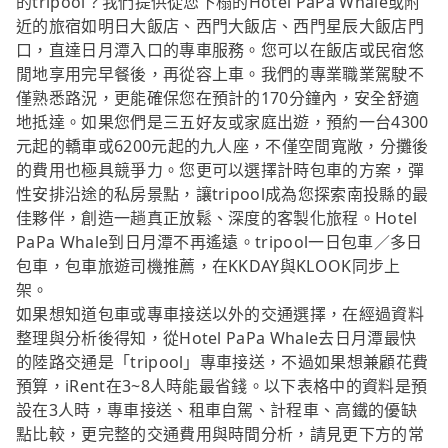
的tripool？我們提供從您下榻的Hotel PaPa Whale或附
近的旅宿如明日大飯店、西門大飯店、西門星辰大飯店門
口，直達日月潭入口的專車服務。您可以在飯店或民宿悠
閒地享用完早餐後，再從容上車。我們的專業職業駕駛不
僅熟悉路況，更能確保您在預計的170分鐘內，安全舒適
地抵達。如果您們是三五好友或家庭出遊，預約一台4300
元起的轎車或6200元起的九人座，不僅空間寬敞，分攤後
的費用也極具競爭力。您更可以選擇計時包車的方案，彈
性安排沿途的私房景點，讓tripool成為您探索南投縣的最
佳夥伴，創造一趟真正放鬆、深度的客製化旅程。Hotel
PaPa Whale到日月潭不再遙遠。tripool一日包車／多日
包車，包車旅遊司機推薦，在KKDAY與KLOOK同步上
架。
如果想知道包車或專車接送以外的交通選擇，在經過資料
整理與分析後得知，從Hotel PaPa Whale去日月潭最快
的陸路交通是「tripool」專車接送，不過如果想兼顧花費
預算，iRent在3~8人時能最省錢。以下表格中的資料是預
設在3人時，專車接送、租車自駕、計程車、高鐵的優缺
點比較，更完整的交通費用與時間分析，請見更下方的常