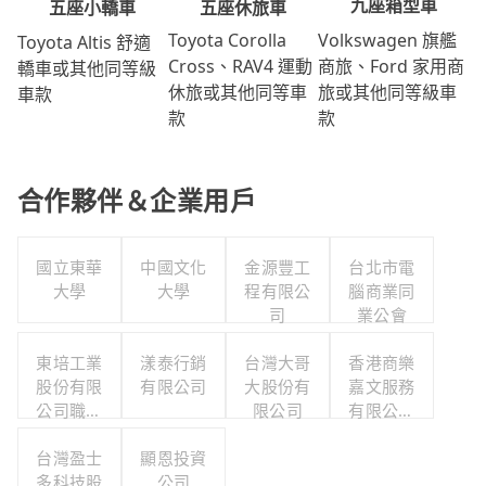
九座箱型車
五座休旅車
五座小轎車
Volkswagen 旗艦
Toyota Corolla
Toyota Altis 舒適
商旅、Ford 家用商
Cross、RAV4 運動
轎車或其他同等級
旅或其他同等級車
休旅或其他同等車
車款
款
款
合作夥伴＆企業用戶
國立東華
中國文化
金源豐工
台北市電
大學
大學
程有限公
腦商業同
司
業公會
東培工業
漾泰行銷
台灣大哥
香港商樂
股份有限
有限公司
大股份有
嘉文服務
公司職工
限公司
有限公司
福利委員
台灣分公
台灣盈士
會
顯恩投資
司
多科技股
公司