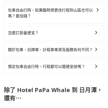
若您有多日或特殊包車需求，您可以先來信旅步，會有
車隊，如巨翼計程車、台北市成功計程車、巨翼合作社
$3,050~3,700（金額差異來自於平假日、車款差異、抵
間共2小時58分鐘，假設3位同行，高鐵加轉乘之平均每
專人回覆您。
等叫車看看。依照里程跳錶計算，價格約為5,940~7,100
達目的地後多久原路返回），雖已將eTag和可能的每小
包車自由行時，如果臨時想更改行程到山區也可以
人花費為1,600元。但如果全程使用tripool並到府專車
元間，但如改預約tripool可省高達$2,800。但如果要考
時40元路邊停車費用預估進去，但額外的汽車保險與可
嗎？要加錢？
接送，則每人平均花費約1,440元，費時2小時49分鐘。
慮到回程，南投縣僅有合法計程車約340輛，數量約為台
能的罰單都需自付。再者，和運的iRent只提供最基本的
選擇搭乘高鐵而不預約包車，不僅每人至少額外負擔160
可以的，當您的旅程需要穿越山區或是高海拔地區時，
北市的1%、密度僅雙北的0.2%，其叫車的難度是雙北市
車型，如Toyota Yaris、Prius C、Vios這類乘坐體驗較
元車資，而且更會額外浪費9分鐘在轉乘與等車上，現在
旅步可能會根據行經的路線是否超過海拔1500公尺來進
的490倍。綜合以上，無論在價格或服務品質上，
怎麼訂房最便宜？
差的車款，如果人數超過四位，更是沒有較大的七人座
還不馬上來預約tripool！如果你僅有兩位乘車，也可參
行額外的費用收取。但是，這些費用會在您下訂單後、
tripool都是你從Hotel PaPa Whale到日月潭的最佳選
或九人座可供選擇，而且無人租車最令人詬病的就是車
考tripool的拼車共乘服務，最多可再節省50%的交通費
現在旅客預訂飯店已經很少透過旅行社，大多是透過
出發前先與您進行確認，確保您明確知道所有的費用。
擇。
況，打開車門才發現仍有上一組乘客遺留的垃圾或者撞
用。
OTA (online travel agent) 來完成，除了可以快速依據
我們會透過Email的方式向您說明收費細節，讓您能更放
關於包車、白牌車、計程車車資及服務有何不同？
凹的車門仍未被修理，每一次租車都好像在開樂透一
地區、價位、人數、特殊需求來搜尋適合的旅店與房
心地享受旅步為您提供的服務。
樣。另外，偶爾也會遇到明明已經預約了時間但上一位
包車、白牌車、計程車三種交通方式的價格及服務說
型，更重要的是通常價格是官網的6~8折，如果又有加入
用戶卻遲遲尚未歸還，又或者要還車時卻偏偏找不到停
明： 包車：可以依照個人行程需要靈活安排時間，價格
會員或者使用特定的信用卡，還可以累積點數做現金回
預定包車自由行時，行程都可以隨便安排嗎？
車位，對於急著用車或者要載其他乘客的人來說就有不
依平台預定時價格而定，通常愈長程價格CP值愈高。 計
饋或未來換取免費的住房。台灣人常用的線上訂房平台
小的風險。最後，雖然路邊隨租隨還看似方便，但實際
只要不超出您選用的用車時間及行程總公里數，且行程
程車：可24小時隨叫隨到，價格依跳錶而定，如有塞車
有Booking.com、Agoda.com、Hotels.com、
使用時還是有其區域的限制，實際可停靠的地點與你的
沒有到達海拔1500公里以上的山區，行程都是可以依照
也會計算延遲費用，最終價格通常要下車時才知。價格
Expedia.com、Trip.com等。正常來說，線上刷卡付款
上下車地點仍有段距離，在遇到下雨天或者載行李時，
您的需求安排的。
除了 Hotel PaPa Whale 到 日月潭，
比包車貴。 白牌車：通常價格較包車便宜，但司機素
完後預定就完成，事先不用電話確認空房，事後也不用
就顯得非常不便。
質、品質不一，如行程有問題，事後無法提供客服申訴
告知付款完畢，一切都能在網路上操作。但有些較冷門
還有⋯
處理。
或規模較小的飯店，有可能再多平台同時上架而發生超
賣的現象，便有可能到了現場卻沒房可住的窘境，所以