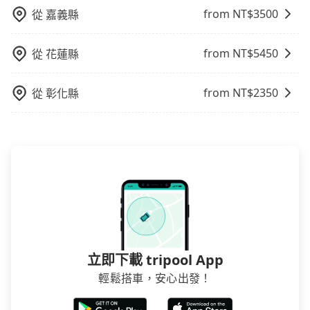
在預定時要不選擇評分高、評論多的飯店，不然就是還
from NT$
3500
從
嘉義縣
要再人工電話與飯店確認。預訂民宿方面，如不怕麻
煩，有些時候直接打電話問的價格可能比民宿訂房網來
from NT$
5450
從
花蓮縣
得便宜，但缺點就是多數要匯款並再人工確認。假如不
介意多花一點錢省下這些瑣碎的事，台灣本土的AsiaYo
from NT$
2350
從
彰化縣
或者國際Airbnb都值得推薦。
立即下載 tripool App
輕鬆搭車，安心出發！