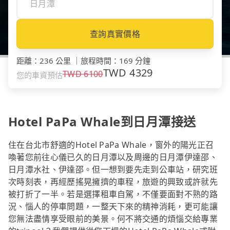
查詢真實價格
距離
：
236 公里
｜
旅程時間
：
169 分鐘
TWD
4329
TWD
6100
您的車資預估
Hotel PaPa Whale到日月潭接送
住在台北市舒適的Hotel PaPa Whale，窗外的陽光正召
喚著您前往心儀已久的日月潭以及周邊的日月潭伊達邵、
日月潭水社、伊達邵。但一想到要先走到公車站，研究班
次時刻表，再經歷搖晃擁擠的車程，旅遊的興致或許就先
被打折了一半。若是選擇租車自駕，不僅要面對不熟的路
況、惱人的停車問題，一整天下來的精神消耗，更可能讓
您無法盡情享受眼前的美景。何不將交通的煩惱交給專業