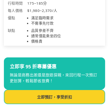
行程時間
175~185分
每人價格
$1,980~2,370/人
優點
滿足臨時需求
不需事先付款
缺點
品質參差不齊
通常僅能乘坐四位
價格貴
立即享 95 折專屬優惠
無論是商務出差還是旅遊探親，來回行程一次預訂
更划算，輕鬆節省旅費！
立即預訂，享受折扣