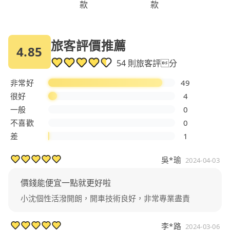
款
款
旅客評價推薦
4.85
54 則旅客評分
非常好
49
很好
4
一般
0
不喜歡
0
差
1
吳*瑜
2024-04-03
價錢能便宜一點就更好啦
小沈個性活潑開朗，開車技術良好，非常專業盡責
李*路
2024-03-06