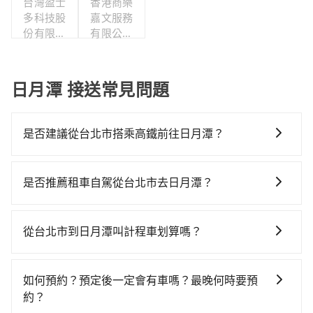
台灣盈士
香港商樂
多科技股
嘉文服務
份有限公
有限公司
司
台灣分公
司
日月潭 接送常見問題
是否建議從台北市搭乘高鐵前往日月潭？
若要從台北市區搭高鐵前往日月潭，高鐵省時、較貴！
從最早06:26一直到23:00，台北-台中一天最多有102班
是否推薦租車自駕從台北市去日月潭？
次高鐵可搭乘。假設從台北市中正區步行或搭乘公車前
如果你有台灣駕照且對自己駕駛技術有信心，且在車上
往台北高鐵站，接著在站內購買高鐵票、通過閘口、並
時不需要閉目養神（因為要自己開車），最重要的是你
在月台上等待列車的到來，大概又過了25分鐘，再乘坐
從台北市到日月潭叫計程車划算嗎？
當天就要來回，那在台北路邊可隨租隨借的iRent應該是
47~66分鐘（平均57分）的高鐵從台北站前往台中高鐵
如選擇小黃直達，在台北可以透過app叫車的有55688台
你最便宜選擇。註冊完iRent的app後，可以每小時
站，每人票價700元，再用10分鐘出站、等待車站前排
灣大車隊、Uber、Line Taxi、Yoxi等，如果在路邊攔不
$115~205承租小轎車，每公里再額外加收$3.2，從台北
班的計程車，搭上小黃後約花70分鐘、車費2,500元後，
如何預約？預定後一定會有車嗎？最晚何時要預
到車，也可考慮打電話至附近的計程車隊，如優質計程
市（中正區）到日月潭的花費預估為$3,050~3,700（金
抵達日月潭 (南投縣魚池鄉) 的目的地。全程加上轉車時
約？
車、歐亞交通、聯展計程車等叫車看看。依照里程跳錶
額差異來自於平假日、車款差異、抵達目的地後多久原