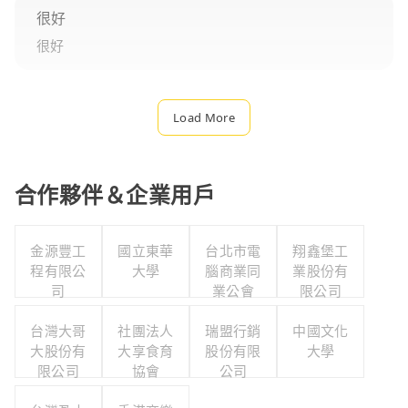
很好
很好
Load More
合作夥伴＆企業用戶
金源豐工
國立東華
台北市電
翔鑫堡工
程有限公
大學
腦商業同
業股份有
司
業公會
限公司
台灣大哥
社團法人
瑞盟行銷
中國文化
大股份有
大享食育
股份有限
大學
限公司
協會
公司