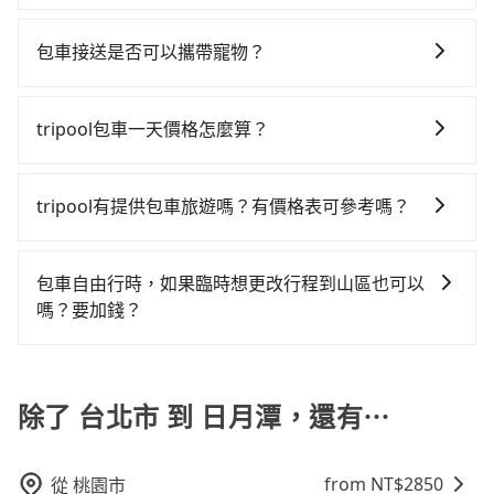
間共2小時42分鐘，假設2位同行，高鐵加轉乘之平均每
如要預約從台北市前往日月潭的專車接送服務，可直接
計算，價格約為5,990~7,200元間，但如改預約tripool
路返回），雖已將eTag和可能的每小時40元路邊停車費
人花費為1,950元。但如果全程使用tripool並到府專車
線上輸入上下車地點或地址，三秒內即可查到真實價
可省高達$3,400。但如果要考慮到回程，南投縣僅有合
用預估進去，但額外的汽車保險與可能的罰單都需自
包車接送是否可以攜帶寵物？
接送，則每人平均花費約1,890元，費時2小時48分鐘。
格，照著步驟填寫完乘客資料與線上刷卡，訂單即成
法計程車約340輛，數量約為台北市的1%、密度僅雙北
付。再者，和運的iRent只提供最基本的車型，如Toyota
長距離移動確實搭乘高鐵可以比坐車快6分鐘，但卻要額
可以的，tripool 旅步提供「寵物友善車」服務，只要在
立。在拿到訂單編號後，隨即會在手機上收到簡訊以及
的0.2%，其叫車的難度是雙北市的490倍。綜合以上，
Yaris、Prius C、Vios這類乘坐體驗較差的車款，如果人
外支出約120元的交通費，所以對於不是這麼趕時間的人
預定時特別勾選，是可以讓置入提籠或提袋內的中小型
電子郵件確認信，如此就完成預約了，而司機與車輛的
無論在價格或服務品質上，tripool都是你從台北市到日
tripool包車一天價格怎麼算？
數超過四位，更是沒有較大的七人座或九人座可供選
來說，預約tripool還是比較划算的。如果你是獨自一人
寵物同行。且為了行程安全，請勿將寵物抱出來或置於
詳細資料，將於乘車前一晚八點透過SMS和EMAIL提
月潭的最佳選擇。
擇，而且無人租車最令人詬病的就是車況，打開車門才
乘車，也可參考tripool的拼車共乘服務，最多可再節省
因包車費用會隨著您選用2-12小時不等的包車時數、所
座椅上，以確保行程順利進行。
供。一旦付款完畢，tripool保證出車。一般建議出發前
發現仍有上一組乘客遺留的垃圾或者撞凹的車門仍未被
50%的交通費用。
需行程的公里數及車型而有所不同，建議可以直接上旅
一天中午以前完成預約，越早下訂價格越低價，如臨時
tripool有提供包車旅遊嗎？有價格表可參考嗎？
修理，每一次租車都好像在開樂透一樣。另外，偶爾也
步官網一鍵查價，即時試算您包車費用，清楚透明，且
需要，前一天傍晚五點前仍會收單，最遲如當天下午過
會遇到明明已經預約了時間但上一位用戶卻遲遲尚未歸
tripool提供全台各地包括日月潭與台北市的包車旅遊，
無隱藏費用。
後乘車，四小時前仍能預約。
還，又或者要還車時卻偏偏找不到停車位，對於急著用
從單純的單趟接送到算時間的計時包車都有，可彈性選
包車自由行時，如果臨時想更改行程到山區也可以
車或者要載其他乘客的人來說就有不小的風險。最後，
擇2~12小時的服務，滿足家族出遊、朋友聚會、婚喪喜
嗎？要加錢？
雖然路邊隨租隨還看似方便，但實際使用時還是有其區
慶等不同的需求。價格透明、無隱藏費用，網站試算即
域的限制，實際可停靠的地點與你的上下車地點仍有段
可以的，當您的旅程需要穿越山區或是高海拔地區時，
真實價格，免去來回電話確認。一天包車的價格可能跟
距離，在遇到下雨天或者載行李時，就顯得非常不便。
旅步可能會根據行經的路線是否超過海拔1500公尺來進
其他車隊相差無幾，但是如果只需要短時數或者單程專
行額外的費用收取。但是，這些費用會在您下訂單後、
除了 台北市 到 日月潭，還有⋯
車服務者，敢大聲說我們價格絕對最划算。網站上可直
出發前先與您進行確認，確保您明確知道所有的費用。
接挑選小轎車、休旅車、或九人座箱型車，如需10人以
我們會透過Email的方式向您說明收費細節，讓您能更放
上巴士，請來信洽詢。
from NT$
2850
從
桃園市
心地享受旅步為您提供的服務。