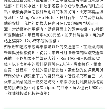
你指定在台北市的住址接人，上車後延途可停靠日月潭伊
達邵、日月潭水社、伊達邵遊客中心或你想造訪的附近景
點，最後再抵達南投縣魚池鄉的飯店民宿，比方說雲品溫
泉酒店、Ming Yue Hu Hotel、日月行館。又或者你有其
他的安排，我們的司機大哥也可在170分鐘內直送日月
潭，當然價格也更便宜。點選頁面上的黃色按鈕，10秒即
可查到金額，單程專車4200元起，如需計時包車，可於網
站上選擇2~12小時不等的服務。
如果想知道包車或專車接送以外的交通選擇，在經過資料
整理與分析後得知，從台北市去日月潭最快的陸路交通是
高鐵，不過如果不希望花大錢，iRent在2~8人時能最省
錢。以下表格中的資料是預設在2人時，專車接送、租車
自駕、計程車、高鐵的優缺點比較，更完整的交通費用與
時間分析，請見更下方的常見問題。但假如只有自己一人
乘車且願意犧牲一點交通時間，來換取便利到府且價格實
惠的接送服務，可考慮tripool的共乘，每人僅要1,900元
（詳情請按黃色按鈕查詢）。