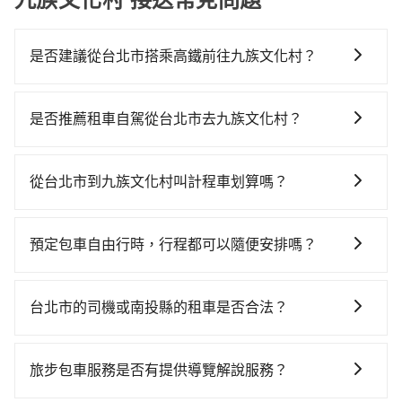
是否建議從台北市搭乘高鐵前往九族文化村？
若要從台北市區搭高鐵前往九族文化村，高鐵省時、較
貴！從最早06:26一直到23:00，台北-台中一天最多有
是否推薦租車自駕從台北市去九族文化村？
102班次高鐵可搭乘。假設從台北市中正區步行或搭乘公
如果你有台灣駕照且對自己駕駛技術有信心，且在車上
車前往台北高鐵站，接著在站內購買高鐵票、通過閘
時不需要閉目養神（因為要自己開車），最重要的是你
口、並在月台上等待列車的到來，大概又過了25分鐘，
從台北市到九族文化村叫計程車划算嗎？
當天就要來回，那在台北路邊可隨租隨借的iRent應該是
再乘坐47~66分鐘（平均57分）的高鐵從台北站前往台
如選擇小黃直達，在台北可以透過app叫車的有55688台
你最便宜選擇。註冊完iRent的app後，可以每小時
中高鐵站，每人票價700元，再用10分鐘出站、等待車
灣大車隊、Uber、Line Taxi、Yoxi等，如果在路邊攔不
$115~205承租小轎車，每公里再額外加收$3.2，從台北
站前排班的計程車，搭上小黃後約花70分鐘、車費2,500
預定包車自由行時，行程都可以隨便安排嗎？
到車，也可考慮打電話至附近的計程車隊，如藍天使衛
市（中正區）到九族文化村的花費預估為
元後，抵達九族文化村 (南投縣魚池鄉) 的目的地。全程
只要不超出您選用的用車時間及行程總公里數，且行程
星車隊、國華衛星車隊、聖雄衛星車隊等叫車看看。依
$3,050~3,700（金額差異來自於平假日、車款差異、抵
加上轉車時間共2小時42分鐘，假設3位同行，高鐵加轉
沒有到達海拔1500公里以上的山區，行程都是可以依照
照里程跳錶計算，價格約為6,015~7,200元間，但如改預
達目的地後多久原路返回），雖已將eTag和可能的每小
台北市的司機或南投縣的租車是否合法？
乘之平均每人花費為1,530元。但如果全程使用tripool
您的需求安排的。
約tripool可省高達$2,800。但如果要考慮到回程，南投
時40元路邊停車費用預估進去，但額外的汽車保險與可
並到府專車接送，則每人平均花費約1,460元，費時2小
許多的Line群組或Facebook社團裡，有很多低價的白牌
縣僅有合法計程車約340輛，數量約為台北市的1%、密
能的罰單都需自付。再者，和運的iRent只提供最基本的
時50分鐘。長距離移動確實搭乘高鐵可以比坐車快8分
車、私家車或野雞車在招攬生意，這不僅是違法可能被
度僅雙北的0.2%，其叫車的難度是雙北市的490倍。綜
旅步包車服務是否有提供導覽解說服務？
車型，如Toyota Yaris、Prius C、Vios這類乘坐體驗較
鐘，但卻要額外支出約210元的交通費，所以對於不是這
警察臨檢並趕下車，出意外後保險公司更是不會提供任
合以上，無論在價格或服務品質上，tripool都是你從台
差的車款，如果人數超過四位，更是沒有較大的七人座
麼趕時間的人來說，預約tripool還是比較划算的。如果