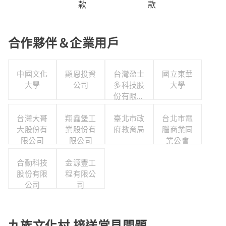
款
款
合作夥伴＆企業用戶
中國文化
顯恩投資
台灣盈士
國立東華
大學
公司
多科技股
大學
份有限公
司
台灣大哥
翔鑫堡工
臺北市政
台北市電
大股份有
業股份有
府教育局
腦商業同
限公司
限公司
業公會
合勤科技
金源豐工
股份有限
程有限公
公司
司
九族文化村 接送常見問題