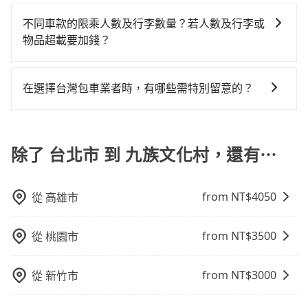
抱歉！目前旅步的包車服務暫無提供導覽服務，如果您
何理賠，如果又遇到心術不正的司機，其犯罪行為可能
北市到九族文化村的最佳選擇。
或九人座可供選擇，而且無人租車最令人詬病的就是車
你僅有兩位乘車，也可參考tripool的拼車共乘服務，最
需要導覽服務，可事先透過電子郵件
都無法監控或追查。最好別為了省小錢而冒上不必要的
不同車款的限乘人數及行李數量？若人數及行李或
況，打開車門才發現仍有上一組乘客遺留的垃圾或者撞
多可再節省50%的交通費用。
booking@tripool.app聯繫我們，將有專人協助回覆確
風險。而tripool雇用的司機、使用的車輛以及配合的車
物品超載要加錢？
凹的車門仍未被修理，每一次租車都好像在開樂透一
認是否能協助安排。
行，一定符合台灣法律規定，除了司機擁有合法的職業
樣。另外，偶爾也會遇到明明已經預約了時間但上一位
我們提供不同種類的車輛，讓您根據需求選擇最適合您
駕駛執照以及良民證外，車輛一定投保最高300萬乘客
用戶卻遲遲尚未歸還，又或者要還車時卻偏偏找不到停
的車型。 五人座驕車可乘坐三位乘客，並可攜帶三個隨
險。最好辨別叫的車是否合法，就看車牌的開頭，只要
在選擇台灣包車業者時，有哪些需特別留意的？
車位，對於急著用車或者要載其他乘客的人來說就有不
身行李與兩個30吋行李箱 五人座休旅車可乘坐四位乘
不是R或T開頭的車，就一定是違法。
小的風險。最後，雖然路邊隨租隨還看似方便，但實際
若您是入境台灣從事旅遊活動，或是在選擇台灣包車業
客，並可攜帶四個隨身行李與三個30吋行李箱 九人座廂
使用時還是有其區域的限制，實際可停靠的地點與你的
者時，要特別留意評估業者的合法性、司機和車輛的資
型車可乘坐八位乘客，並可攜帶八個隨身行李與六個30
上下車地點仍有段距離，在遇到下雨天或者載行李時，
質和素質、費用透明度和評價口碑等方面，以確保您在
除了 台北市 到 九族文化村，還有⋯
吋行李箱。 為了確保行車安全及遵守相關法規，我們不
就顯得非常不便。
台灣旅行的安全和舒適。
能超載人數。 如果您攜帶的行李或物品較多，我們會根
據情況收取微搬家費用，費用在300至500元之間。
from NT$
4050
從
高雄市
from NT$
3500
從
桃園市
from NT$
3000
從
新竹市