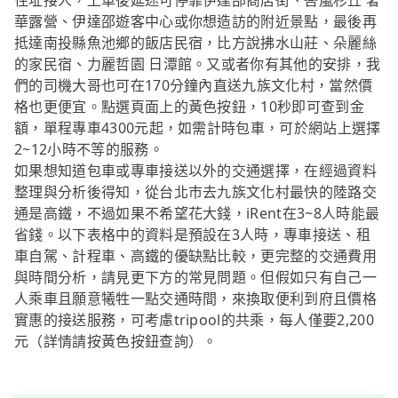
住址接人，上車後延途可停靠伊達邵商店街、峇嵐杉丘 奢
華露營、伊達邵遊客中心或你想造訪的附近景點，最後再
抵達南投縣魚池鄉的飯店民宿，比方說拂水山莊、朵麗絲
的家民宿、力麗哲園 日潭館。又或者你有其他的安排，我
們的司機大哥也可在170分鐘內直送九族文化村，當然價
格也更便宜。點選頁面上的黃色按鈕，10秒即可查到金
額，單程專車4300元起，如需計時包車，可於網站上選擇
2~12小時不等的服務。
如果想知道包車或專車接送以外的交通選擇，在經過資料
整理與分析後得知，從台北市去九族文化村最快的陸路交
通是高鐵，不過如果不希望花大錢，iRent在3~8人時能最
省錢。以下表格中的資料是預設在3人時，專車接送、租
車自駕、計程車、高鐵的優缺點比較，更完整的交通費用
與時間分析，請見更下方的常見問題。但假如只有自己一
人乘車且願意犧牲一點交通時間，來換取便利到府且價格
實惠的接送服務，可考慮tripool的共乘，每人僅要2,200
元（詳情請按黃色按鈕查詢）。