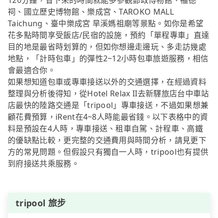
120分鐘，省下來的時間就能多參觀郵政博物館、福德
祠、國立歷史博物館、樂成宮、TAROKO MALL
Taichung、臺中樂成宮 旱溪媽祖廟等景點。如你是希望
花多點時間享受飯店/民宿的設施，預約「單程專車」直達
目的地是最省時划算的，但如你想邊走邊玩、多走訪幾處
地點，「計時包車」的彈性2~12小時包車旅遊服務，相信
會最適合你。
如果想知道包車或專車接送以外的交通選擇，在經過資料
整理與分析後得知，從Hotel Relax II去新驛旅店台中車站
店最快的陸路交通是「tripool」專車接送，不過如果想兼
顧花費預算，iRent在4~8人時能最省錢。以下表格中的資
料是預設在4人時，專車接送、租車自駕、計程車、高鐵
的優缺點比較，更完整的交通費用與時間分析，請見更下
方的常見問題。但假設只有獨自一人時，tripool也有提供
到府接送共乘服務。
tripool 旅步