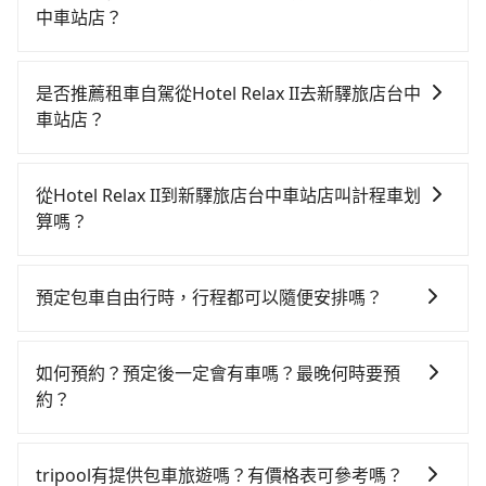
中車站店？
若要從Hotel Relax II搭高鐵前往新驛旅店台中車站店，
高鐵乘坐舒適、較貴、費時！從最早06:26一直到
是否推薦租車自駕從Hotel Relax II去新驛旅店台中
23:00，台北-台中一天最多有102班次高鐵可搭乘。假設
車站店？
從Hotel Relax II (台北市中正區) 步行或搭乘公車前往台
如果你有台灣駕照且對自己駕駛技術有信心，且在車上
北高鐵站，接著在站內購買高鐵票、通過閘口、並在月
時不需要閉目養神（因為要自己開車），最重要的是你
台上等待列車的到來，大概又過了25分鐘，再乘坐
從Hotel Relax II到新驛旅店台中車站店叫計程車划
當天就要來回，那在台北路邊可隨租隨借的iRent應該是
47~66分鐘（平均57分）的高鐵從台北站前往台中高鐵
算嗎？
你最便宜選擇。註冊完iRent的app後，可以每小時
站，每人票價700元，再用10分鐘出站、等待車站前排
如選擇小黃直達，在台北可以透過app叫車的有55688台
$115~205承租小轎車，每公里再額外加收$3.2，從
班的計程車，搭上小黃後約花32分鐘、車費400元後，
灣大車隊、Uber、Line Taxi、Yoxi等，如果在路邊攔不
Hotel Relax II到新驛旅店台中車站店的花費預估為
抵達新驛旅店台中車站店 (台中市東區) 的目的地。全程
預定包車自由行時，行程都可以隨便安排嗎？
到車，也可考慮打電話至Hotel Relax II附近的計程車
$2,150~2,750（金額差異來自於平假日、車款差異、抵
加上轉車時間共2小時4分鐘，假設4位同行，高鐵加轉乘
只要不超出您選用的用車時間及行程總公里數，且行程
隊，如藍天使衛星車隊、多元化計程車、大慶大車隊等
達目的地後多久原路返回），雖已將eTag和可能的每小
之平均每人花費為800元。但如果全程使用tripool並到
沒有到達海拔1500公里以上的山區，行程都是可以依照
叫車看看。依照里程跳錶計算，價格約為4,215~5,100元
時40元路邊停車費用預估進去，但額外的汽車保險與可
如何預約？預定後一定會有車嗎？最晚何時要預
府專車接送，則每人平均花費約650元，費時2小時。選
您的需求安排的。
間，但如改預約tripool可省高達$2,500。綜合以上，無
能的罰單都需自付。再者，和運的iRent只提供最基本的
約？
擇搭乘高鐵而不預約包車，不僅每人至少額外負擔150元
論在價格或服務品質上，tripool都是你從Hotel Relax II
車型，如Toyota Yaris、Prius C、Vios這類乘坐體驗較
車資，而且更會額外浪費時間在轉乘與等車上，現在還
如要預約從Hotel Relax II前往新驛旅店台中車站店的專
到新驛旅店台中車站店的最佳選擇。
差的車款，如果人數超過四位，更是沒有較大的七人座
不馬上來預約tripool！如果你是三人以下要乘車，也可
車接送服務，可直接線上輸入上下車地點或地址，三秒
tripool有提供包車旅遊嗎？有價格表可參考嗎？
或九人座可供選擇，而且無人租車最令人詬病的就是車
參考tripool的拼車共乘服務，最多可再節省50%的交通