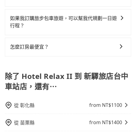
內即可查到真實價格，照著步驟填寫完乘客資料與線上
況，打開車門才發現仍有上一組乘客遺留的垃圾或者撞
費用。
tripool提供全台各地包括新驛旅店台中車站店與Hotel
刷卡，訂單即成立。在拿到訂單編號後，隨即會在手機
凹的車門仍未被修理，每一次租車都好像在開樂透一
Relax II的包車旅遊，從單純的單趟接送到算時間的計時
上收到簡訊以及電子郵件確認信，如此就完成預約了，
如果我訂購旅步包車旅遊，可以幫我代規劃一日遊
樣。另外，偶爾也會遇到明明已經預約了時間但上一位
包車都有，可彈性選擇2~12小時的服務，滿足家族出
而司機與車輛的詳細資料，將於乘車前一晚八點透過
行程？
用戶卻遲遲尚未歸還，又或者要還車時卻偏偏找不到停
遊、朋友聚會、婚喪喜慶等不同的需求。價格透明、無
SMS和EMAIL提供。一旦付款完畢，tripool保證出車。
車位，對於急著用車或者要載其他乘客的人來說就有不
抱歉！目前旅步的包車服務只能提供交通接送服務，暫
隱藏費用，網站試算即真實價格，免去來回電話確認。
一般建議出發前一天中午以前完成預約，越早下訂價格
小的風險。最後，雖然路邊隨租隨還看似方便，但實際
時還沒有規劃行程的服務。
一天包車的價格可能跟其他車隊相差無幾，但是如果只
越低價，如臨時需要，前一天傍晚五點前仍會收單，最
怎麼訂房最便宜？
使用時還是有其區域的限制，實際可停靠的地點與你的
需要短時數或者單程專車服務者，敢大聲說我們價格絕
遲如當天下午過後乘車，四小時前仍能預約。
上下車地點仍有段距離，在遇到下雨天或者載行李時，
現在旅客預訂飯店已經很少透過旅行社，大多是透過
對最划算。網站上可直接挑選小轎車、休旅車、或九人
就顯得非常不便。
OTA (online travel agent) 來完成，除了可以快速依據
座箱型車，如需10人以上巴士，請來信洽詢。
地區、價位、人數、特殊需求來搜尋適合的旅店與房
除了 Hotel Relax II 到 新驛旅店台中
型，更重要的是通常價格是官網的6~8折，如果又有加入
車站店，還有⋯
會員或者使用特定的信用卡，還可以累積點數做現金回
饋或未來換取免費的住房。台灣人常用的線上訂房平台
有Booking.com、Agoda.com、Hotels.com、
from NT$
1100
從
彰化縣
Expedia.com、Trip.com等。正常來說，線上刷卡付款
完後預定就完成，事先不用電話確認空房，事後也不用
from NT$
1400
從
苗栗縣
告知付款完畢，一切都能在網路上操作。但有些較冷門
或規模較小的飯店，有可能再多平台同時上架而發生超