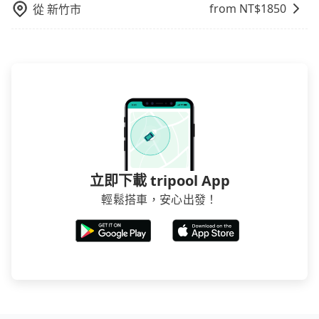
賣的現象，便有可能到了現場卻沒房可住的窘境，所以
from NT$
1850
從
新竹市
在預定時要不選擇評分高、評論多的飯店，不然就是還
要再人工電話與飯店確認。預訂民宿方面，如不怕麻
煩，有些時候直接打電話問的價格可能比民宿訂房網來
得便宜，但缺點就是多數要匯款並再人工確認。假如不
介意多花一點錢省下這些瑣碎的事，台灣本土的AsiaYo
或者國際Airbnb都值得推薦。
立即下載 tripool App
輕鬆搭車，安心出發！