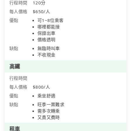
行程時間
120分
每人價格
$650/人
優點
可1~8位乘客
哪裡都能接
保證出車
價格透明
缺點
無臨時叫車
不收現金
高鐵
行程時間
每人價格
$800/人
優點
乘坐舒適
缺點
旺季一票難求
需多次轉乘
又貴又費時
租車