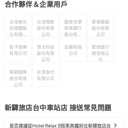
合作夥伴＆企業用戶
台灣美光
台灣微軟
國泰世華
華碩電腦
記憶體股
股份有限
商業銀行
股份有限
份有限公
公司
股份有限
公司
司
公司
智子娛樂
璟太科技
益路有限
愛錡藝行
有限公司
股份有限
公司
銷有限公
公司
司
華爵國際
存真食代
股份有限
有限公司
公司
新驛旅店台中車站店 接送常見問題
是否建議從Hotel Relax II搭乘高鐵前往新驛旅店台