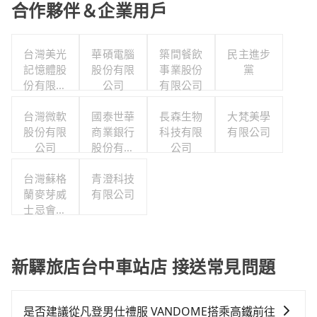
合作夥伴＆企業用戶
台灣美光
華碩電腦
築間餐飲
民主進步
記憶體股
股份有限
事業股份
黨
份有限公
公司
有限公司
司
台灣微軟
國泰世華
長森生物
大梵美學
股份有限
商業銀行
科技有限
有限公司
公司
股份有限
公司
公司
台灣蘇格
青澄科技
蘭麥芽威
有限公司
士忌會所
股份有限
公司
新驛旅店台中車站店 接送常見問題
是否建議從凡登男仕禮服 VANDOME搭乘高鐵前往