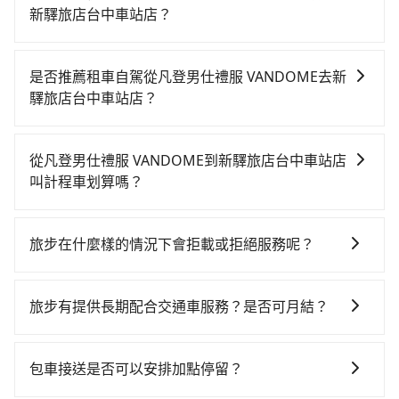
新驛旅店台中車站店？
若要從凡登男仕禮服 VANDOME搭高鐵前往新驛旅店台
中車站店，高鐵乘坐舒適、較貴、費時！從最早06:26一
是否推薦租車自駕從凡登男仕禮服 VANDOME去新
直到23:00，台北-台中一天最多有102班次高鐵可搭乘。
驛旅店台中車站店？
假設從凡登男仕禮服 VANDOME (台北市中山區) 前往最
如果你有台灣駕照且對自己駕駛技術有信心，且在車上
靠近的台北高鐵站，叫一輛計程車花費約200元、車程約
時不需要閉目養神（因為要自己開車），最重要的是你
16分鐘。抵達高鐵站後，步行進站、現場購票並於月台
從凡登男仕禮服 VANDOME到新驛旅店台中車站店
當天就要來回，那在台北路邊可隨租隨借的iRent應該是
排隊的時間約25分鐘，再乘坐47~66分鐘（平均57分）
叫計程車划算嗎？
你最便宜選擇。註冊完iRent的app後，可以每小時
的高鐵從台北站前往台中高鐵站，每人票價700元，再用
如選擇小黃直達，在台北可以透過app叫車的有55688台
$115~205承租小轎車，每公里再額外加收$3.2，從凡登
10分鐘出站、等待車站前排班的計程車，搭上小黃後約
灣大車隊、Uber、Line Taxi、Yoxi等，如果在路邊攔不
男仕禮服 VANDOME到新驛旅店台中車站店的花費預估
花32分鐘、車費400元後，抵達新驛旅店台中車站店 (台
旅步在什麼樣的情況下會拒載或拒絕服務呢？
到車，也可考慮打電話至附近的計程車隊，如大都會衛
為$2,150~2,750（金額差異來自於平假日、車款差異、
中市東區) 的目的地。全程加上轉車時間共2小時20分
當您使用 tripool 旅步乘車日期當天，若發生以下 3 項
星車隊、長鴻計程車、大直計程車等叫車看看。依照里
抵達目的地後多久原路返回），雖已將eTag和可能的每
鐘，假設3位同行，高鐵加轉乘之平均每人花費為900
原因，司機有權拒絕服務： 1) 當日搭車人數或行李超過
程跳錶計算，價格約為4,240~5,100元間，但如改預約
小時40元路邊停車費用預估進去，但額外的汽車保險與
旅步有提供長期配合交通車服務？是否可月結？
元。但如果全程使用tripool並到府專車接送，則每人平
訂購時填寫的數量。請務必確實填寫當日實際攜帶的行
tripool可省高達$2,500。綜合以上，無論在價格或服務
可能的罰單都需自付。再者，和運的iRent只提供最基本
均花費約870元，費時1小時59分鐘。選擇搭乘高鐵而不
如果您需要特殊的用車服務，請透過電子郵件
李及乘坐的總人數，包含成人及兒童／嬰幼兒。 2) 孩童
品質上，tripool都是你從凡登男仕禮服 VANDOME到新
的車型，如Toyota Yaris、Prius C、Vios這類乘坐體驗
預約包車，不僅每人至少額外負擔30元車資，而且更會
booking@tripool.app聯繫我們，我們的專人將協助回
同行，卻無自備或加購兒童座椅。提醒您，為了保護孩
驛旅店台中車站店的最佳選擇。
包車接送是否可以安排加點停留？
較差的車款，如果人數超過四位，更是沒有較大的七人
額外浪費21分鐘在轉乘與等車上，現在還不馬上來預約
覆您的需求，並確認是否能安排符合您需求的用車服
童的安全，依道路交通安全規則規定，四歲以下的孩童
座或九人座可供選擇，而且無人租車最令人詬病的就是
tripool！如果你僅有兩位乘車，也可參考tripool的拼車