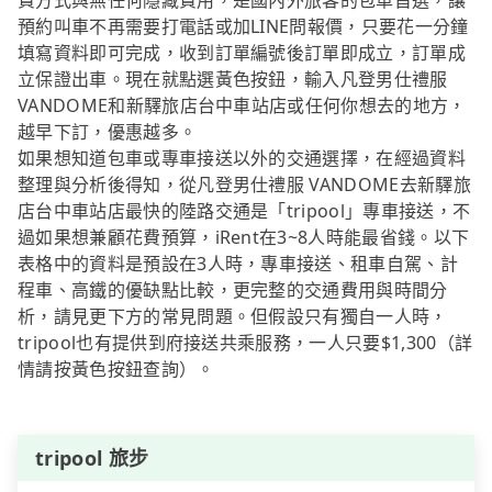
費方式與無任何隱藏費用，是國內外旅客的包車首選，讓
預約叫車不再需要打電話或加LINE問報價，只要花一分鐘
填寫資料即可完成，收到訂單編號後訂單即成立，訂單成
立保證出車。現在就點選黃色按鈕，輸入凡登男仕禮服
VANDOME和新驛旅店台中車站店或任何你想去的地方，
越早下訂，優惠越多。
如果想知道包車或專車接送以外的交通選擇，在經過資料
整理與分析後得知，從凡登男仕禮服 VANDOME去新驛旅
店台中車站店最快的陸路交通是「tripool」專車接送，不
過如果想兼顧花費預算，iRent在3~8人時能最省錢。以下
表格中的資料是預設在3人時，專車接送、租車自駕、計
程車、高鐵的優缺點比較，更完整的交通費用與時間分
析，請見更下方的常見問題。但假設只有獨自一人時，
tripool也有提供到府接送共乘服務，一人只要$1,300（詳
情請按黃色按鈕查詢）。
tripool 旅步