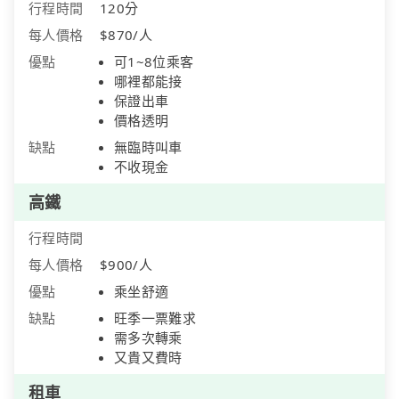
行程時間
120分
每人價格
$870/人
優點
可1~8位乘客
哪裡都能接
保證出車
價格透明
缺點
無臨時叫車
不收現金
高鐵
行程時間
每人價格
$900/人
優點
乘坐舒適
缺點
旺季一票難求
需多次轉乘
又貴又費時
租車