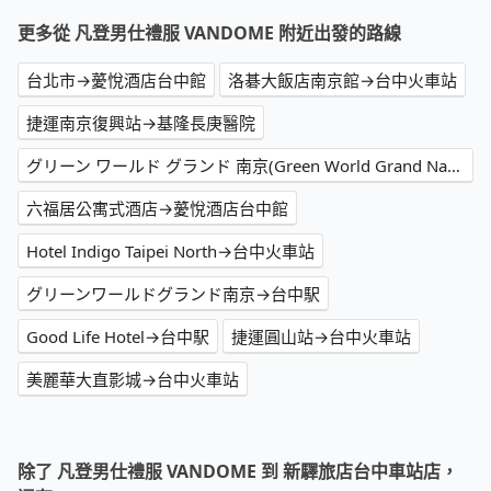
更多從 凡登男仕禮服 VANDOME 附近出發的路線
台北市→薆悅酒店台中館
洛碁大飯店南京館→台中火車站
捷運南京復興站→基隆長庚醫院
グリーン ワールド グランド 南京(Green World Grand NanJing)→台中駅
六福居公寓式酒店→薆悅酒店台中館
Hotel Indigo Taipei North→台中火車站
グリーンワールドグランド南京→台中駅
Good Life Hotel→台中駅
捷運圓山站→台中火車站
美麗華大直影城→台中火車站
除了 凡登男仕禮服 VANDOME 到 新驛旅店台中車站店，