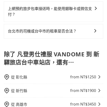
是的，我們提供您付費使用的加點服務，您可以在預訂
務。
必須乘坐兒童座椅。 3) 搭乘寵物友善專車卻沒有裝籠。
車況，打開車門才發現仍有上一組乘客遺留的垃圾或者
共乘服務，最多可再節省50%的交通費用。
時設置加點停留，我們會根據您的需求安排路線。
避免影響行車安全，請您務將寵物置入提籠或提袋內。
上網預約旅步包車接送時，能使用銀聯卡或微信支
撞凹的車門仍未被修理，每一次租車都好像在開樂透一
付？
樣。另外，偶爾也會遇到明明已經預約了時間但上一位
用戶卻遲遲尚未歸還，又或者要還車時卻偏偏找不到停
抱歉！目前旅步只支援線上刷卡及AFTEE先享後付等兩
車位，對於急著用車或者要載其他乘客的人來說就有不
種付款方式，其他付款方式目前暫時不支援。
台北市的司機或台中市的租車是否合法？
小的風險。最後，雖然路邊隨租隨還看似方便，但實際
使用時還是有其區域的限制，實際可停靠的地點與你的
許多的Line群組或Facebook社團裡，有很多低價的白牌
上下車地點仍有段距離，在遇到下雨天或者載行李時，
車、私家車或野雞車在招攬生意，這不僅是違法可能被
就顯得非常不便。
警察臨檢並趕下車，出意外後保險公司更是不會提供任
除了 凡登男仕禮服 VANDOME 到 新
何理賠，如果又遇到心術不正的司機，其犯罪行為可能
驛旅店台中車站店，還有⋯
都無法監控或追查。最好別為了省小錢而冒上不必要的
風險。而tripool雇用的司機、使用的車輛以及配合的車
行，一定符合台灣法律規定，除了司機擁有合法的職業
from NT$
1250
從
彰化縣
駕駛執照以及良民證外，車輛一定投保最高300萬乘客
險。最好辨別叫的車是否合法，就看車牌的開頭，只要
from NT$
1900
從
新竹縣
不是R或T開頭的車，就一定是違法。
from NT$
3450
從
高雄市