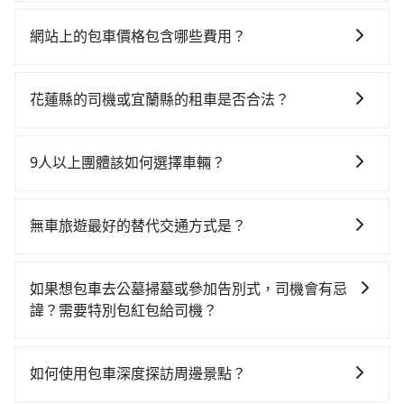
如選擇小黃直達，在花蓮可以透過app叫車的有55688台
你最便宜選擇。註冊完iRent的app後，可以每小時
灣大車隊，如果在路邊攔不到車，也可考慮打電話至附
$115~205承租小轎車，每公里再額外加收$3.2，從
網站上的包車價格包含哪些費用？
近的計程車隊，如中美計程車、統一無線計程車、花蓮
Hualien City到張美阿嬤農場的花費預估為
網站上的價格已包含基本車趟所有費用，即最高 300 萬
建宏計程錶行計程車等叫車看看。依照里程跳錶計算，
$1,950~2,600（金額差異來自於平假日、車款差異、抵
乘客險、司機小費、營業稅等，不會再有其他額外的費
價格約為2,620~3,900元間。不過花蓮縣僅有合法計程車
達目的地後多久原路返回），雖已將eTag和可能的每小
花蓮縣的司機或宜蘭縣的租車是否合法？
用產生。
約1,010輛，計程車密度為雙北的0.5%，也就是說要臨時
時40元路邊停車費用預估進去，但額外的汽車保險與可
許多的Line群組或Facebook社團裡，有很多低價的白牌
叫到小黃的難度是台北或新北的200倍之多。如果當天或
能的罰單都需自付。再者，和運的iRent只提供最基本的
車、私家車或野雞車在招攬生意，這不僅是違法可能被
隔天也要原路返回，宜蘭縣三星鄉的計程車也不是這麼
9人以上團體該如何選擇車輛？
車型，如Toyota Yaris、Prius C、Vios這類乘坐體驗較
警察臨檢並趕下車，出意外後保險公司更是不會提供任
好叫，建議事先做好規劃。再加上花蓮縣有些計程車司
差的車款，如果人數超過四位，更是沒有較大的七人座
在Line群組或Facebook社團裡，有司機標榜能提供乘坐
何理賠，如果又遇到心術不正的司機，其犯罪行為可能
機不按錶計費，約有32%會採現場議價，建議最好先上
或九人座可供選擇，而且無人租車最令人詬病的就是車
9人以上之廂型車，其實屬違法。在現行法律下，營業小
都無法監控或追查。最好別為了省小錢而冒上不必要的
無車旅遊最好的替代交通方式是？
網預約，以免當場被坑受騙。雖然Hualien City到張美阿
況，打開車門才發現仍有上一組乘客遺留的垃圾或者撞
客車最多座位數量就是9人，如扣掉司機就只能乘坐8位
風險。而tripool雇用的司機、使用的車輛以及配合的車
嬤農場的跳表小黃可能較為便宜，但仍有臨時攔不到車
凹的車門仍未被修理，每一次租車都好像在開樂透一
如果您沒有車，想要出門旅遊，最好的替代交通方式要
乘客，如果要10人以上就是營業大客車的範疇，也就是
行，一定符合台灣法律規定，除了司機擁有合法的職業
以及計程車司機不跳錶計費的風險，如你們人數在五人
樣。另外，偶爾也會遇到明明已經預約了時間但上一位
看您旅遊的目的地而定。您可以善用大眾運輸，例如：
中型巴士或大型遊覽車。非法改裝的車輛，不僅與車輛
駕駛執照以及良民證外，車輛一定投保最高300萬乘客
如果想包車去公墓掃墓或參加告別式，司機會有忌
以上，分坐兩台計程車就不太方便，反而能事先預約且
用戶卻遲遲尚未歸還，又或者要還車時卻偏偏找不到停
公車、捷運、客運等，或者考慮租車。如果您想要更便
行照不符，連司機的駕照都會不符。在路上被警察盤查
險。最好辨別叫的車是否合法，就看車牌的開頭，只要
諱？需要特別包紅包給司機？
品質穩定的tripool，可能更適合你。
車位，對於急著用車或者要載其他乘客的人來說就有不
利的出行方式，您也可以選擇使用像是旅步提供的包車
請下車終止行程事小，如果發生意外，保險公司可不予
不是R或T開頭的車，就一定是違法。
小的風險。最後，雖然路邊隨租隨還看似方便，但實際
如果您需要包車前往公墓掃墓或參加告別式，一般司機
服務，由專人到府接送，讓您更加輕鬆自在。
賠償就事大了。千萬別為了省小錢而把朋友親人的安全
使用時還是有其區域的限制，實際可停靠的地點與你的
都會提供接送服務。不過，如果您有其他特殊要求，例
給賭上。通常人數沒有超過10位，建議預約一台九人座
如何使用包車深度探訪周邊景點？
上下車地點仍有段距離，在遇到下雨天或者載行李時，
如需要載運骨灰罈或在車上進行法事等作業，建議在訂
與一台小轎車比較划算，如人數超過12位就一定是叫一
就顯得非常不便。