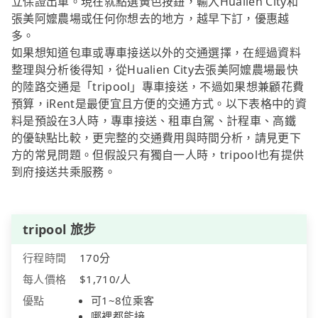
立保證出車。現在就點選黃色按鈕，輸入Hualien City和
張美阿嬤農場或任何你想去的地方，越早下訂，優惠越
多。
如果想知道包車或專車接送以外的交通選擇，在經過資料
整理與分析後得知，從Hualien City去張美阿嬤農場最快
的陸路交通是「tripool」專車接送，不過如果想兼顧花費
預算，iRent是最便宜且方便的交通方式。以下表格中的資
料是預設在3人時，專車接送、租車自駕、計程車、高鐵
的優缺點比較，更完整的交通費用與時間分析，請見更下
方的常見問題。但假設只有獨自一人時，tripool也有提供
到府接送共乘服務。
tripool 旅步
行程時間
170分
每人價格
$1,710/人
優點
可1~8位乘客
哪裡都能接