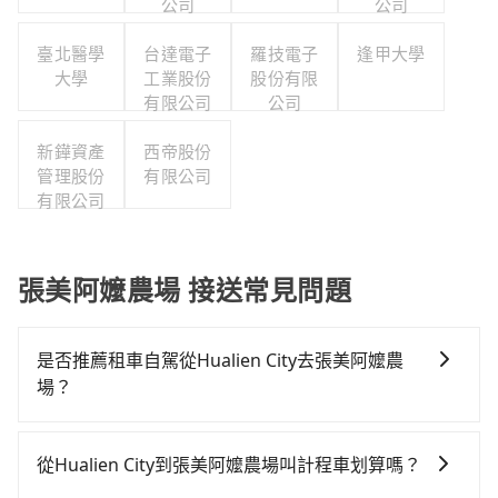
公司
公司
臺北醫學
台達電子
羅技電子
逢甲大學
大學
工業股份
股份有限
有限公司
公司
新鏵資產
西帝股份
管理股份
有限公司
有限公司
張美阿嬤農場 接送常見問題
是否推薦租車自駕從Hualien City去張美阿嬤農
場？
如果你有台灣駕照且對自己駕駛技術有信心，且在車上
時不需要閉目養神（因為要自己開車），最重要的是你
從Hualien City到張美阿嬤農場叫計程車划算嗎？
當天就要來回，那在花蓮路邊可隨租隨借的iRent應該是