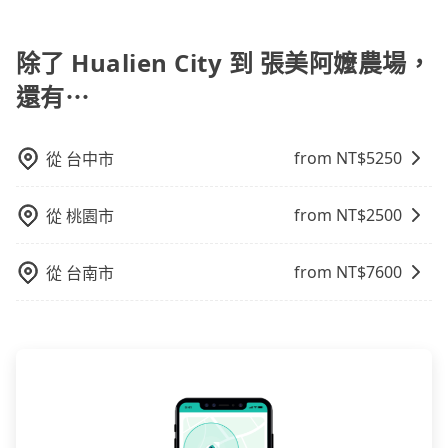
使用包車進行深度探訪周邊景點時，可以充分利用包車
車前先向客服詢問是否有相應的司機可配合，以避免後
台中巴比較方便。但也有例外，比方說有些山區或路段
的便利性和彈性，探訪更多的景點，並且可以按照自己
續爭議。此外，是否需要給司機紅包或小費，則可以由
是禁止大客車通行的，建議在預定時最好先與車行或平
的節奏和時間進行遊覽。除了景點本身，還可以體驗周
除了 Hualien City 到 張美阿嬤農場，
您自行決定。不過，建議可事先詢問司機是否接受。」
台確認。
邊的文化和風俗，品嚐當地的美食，與當地人交流，深
還有⋯
入體驗當地的生活和文化。在探訪景點時，可以積極尋
找當地導遊或者向當地居民請教，了解更多的深度資訊
和內幕，並且可以在旅途中收集更多的故事和經驗，豐
from NT$
5250
從
台中市
富自己的旅程。
from NT$
2500
從
桃園市
from NT$
7600
從
台南市