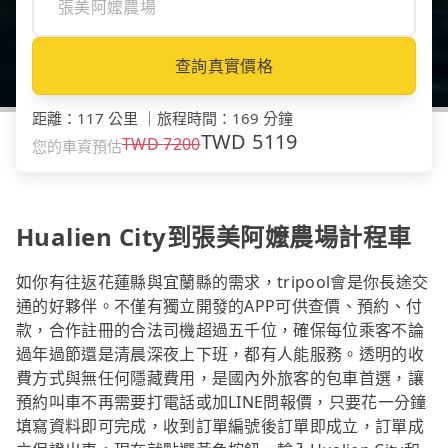
查詢真實價格
距離
：
117 公里
｜
旅程時間
：
169 分鐘
TWD
5119
TWD
7200
您的車資預估
Hualien City到張美阿嬤農場計程車
如你有往返花蓮縣與宜蘭縣的需求，tripool會是你長途交
通的好夥伴。不僅有獨立開發的APP可供查價、預約、付
款，合作註冊的合法司機超過五千位，確保每位乘客不論
過年過節還是清晨深夜上下班，都有人能服務。透明的收
費方式與無任何隱藏費用，是國內外旅客的包車首選，讓
預約叫車不再需要打電話或加LINE問報價，只要花一分鐘
填寫資料即可完成，收到訂單編號後訂單即成立，訂單成