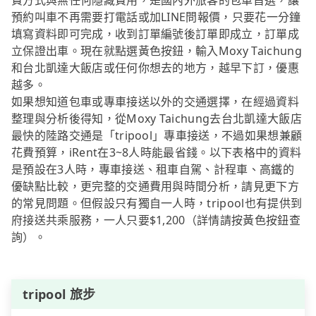
費方式與無任何隱藏費用，是國內外旅客的包車首選，讓
預約叫車不再需要打電話或加LINE問報價，只要花一分鐘
填寫資料即可完成，收到訂單編號後訂單即成立，訂單成
立保證出車。現在就點選黃色按鈕，輸入Moxy Taichung
和台北凱達大飯店或任何你想去的地方，越早下訂，優惠
越多。
如果想知道包車或專車接送以外的交通選擇，在經過資料
整理與分析後得知，從Moxy Taichung去台北凱達大飯店
最快的陸路交通是「tripool」專車接送，不過如果想兼顧
花費預算，iRent在3~8人時能最省錢。以下表格中的資料
是預設在3人時，專車接送、租車自駕、計程車、高鐵的
優缺點比較，更完整的交通費用與時間分析，請見更下方
的常見問題。但假設只有獨自一人時，tripool也有提供到
府接送共乘服務，一人只要$1,200（詳情請按黃色按鈕查
詢）。
tripool 旅步