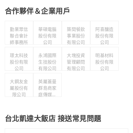
合作夥伴＆企業用戶
勤業眾信
華碩電腦
築間餐飲
阿喜釀造
聯合會計
股份有限
事業股份
股份有限
師事務所
公司
有限公司
公司
璟太科技
永鴻國際
大塊投資
明基材料
股份有限
生技股份
管理顧問
股份有限
公司
有限公司
有限公司
公司
大鋼友金
英屬蓋曼
屬股份有
群島商家
限公司
庭傳媒股
份有限公
司城邦分
公司
台北凱達大飯店 接送常見問題