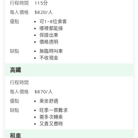
行程時間
115分
每人價格
$820/人
優點
可1~8位乘客
哪裡都能接
保證出車
價格透明
缺點
無臨時叫車
不收現金
高鐵
行程時間
每人價格
$870/人
優點
乘坐舒適
缺點
旺季一票難求
需多次轉乘
又貴又費時
租車