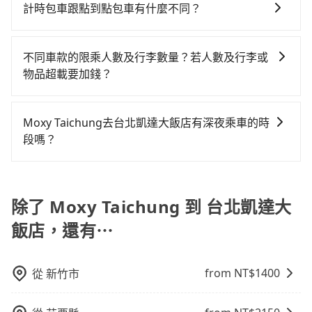
灣任何地方，只要是長途交通且途中遵守台灣法律，無
收到簡訊以及電子郵件確認信，如此就完成預約了，而
上，tripool都是你從Moxy Taichung到台北凱達大飯店
計時包車跟點到點包車有什麼不同？
或九人座可供選擇，而且無人租車最令人詬病的就是車
更會額外浪費8分鐘在轉乘與等車上，現在還不馬上來預
論是清明掃墓、包車旅遊、參加喜宴/喪禮、就醫回診、
司機與車輛的詳細資料，將於乘車前一晚八點透過SMS
的最佳選擇。
況，打開車門才發現仍有上一組乘客遺留的垃圾或者撞
約tripool！如果你僅有兩位乘車，也可參考tripool的拼
計時包車和點到點包車都是包車服務的形式，但有一些
登山露營、學生搬家、投票返鄉、商務出差、貴賓來
和EMAIL提供。一旦付款完畢，tripool保證出車。一般
凹的車門仍未被修理，每一次租車都好像在開樂透一
車共乘服務，最多可再節省50%的交通費用。
不同之處： 計時包車：計時包車是按照用車時間來計
訪、寵物檢疫、預約叫車、機場接送、定期洗腎、包月
建議出發前一天中午以前完成預約，越早下訂價格越低
不同車款的限乘人數及行李數量？若人數及行李或
樣。另外，偶爾也會遇到明明已經預約了時間但上一位
費，通常以每小時為單位，客戶可以根據自己的需要預
上下班，或者任何跨縣市接送的需求，tripool都能滿足
價，如臨時需要，前一天傍晚五點前仍會收單，最遲如
物品超載要加錢？
用戶卻遲遲尚未歸還，又或者要還車時卻偏偏找不到停
定一定時間的包車服務。這種服務適用於需要在城市內
你。乘車前一天下午五點以前完成預約，隔天保證出
當天下午過後乘車，四小時前仍能預約。
車位，對於急著用車或者要載其他乘客的人來說就有不
我們提供不同種類的車輛，讓您根據需求選擇最適合您
多個地點間來回穿梭的客戶，例如市區觀光、商務差旅
車。如需公司報帳打統編，在結帳時可以受理，並於乘
小的風險。最後，雖然路邊隨租隨還看似方便，但實際
的車型。 五人座驕車可乘坐三位乘客，並可攜帶三個隨
等。 點到點包車：點到點包車是按照里程和目的地來計
車後一週內寄出電子收據。
Moxy Taichung去台北凱達大飯店有深夜乘車的時
使用時還是有其區域的限制，實際可停靠的地點與你的
身行李與兩個30吋行李箱 五人座休旅車可乘坐四位乘
費，客戶可以預先告知出發地點A到目的地B，會根據路
段嗎？
上下車地點仍有段距離，在遇到下雨天或者載行李時，
客，並可攜帶四個隨身行李與三個30吋行李箱 九人座廂
線和里程來計算費用。這種服務通常適用於單程或從一
就顯得非常不便。
tripool不僅全台島內任何車輛到的了的地方都有提供服
型車可乘坐八位乘客，並可攜帶八個隨身行李與六個30
個城市到另一個城市的長途包車。
務，不論白天、晚上、深夜、清晨均有服務，只要乘車
吋行李箱。 為了確保行車安全及遵守相關法規，我們不
前一日傍晚五點以前下訂預約，旅步就敢保證出車。
除了 Moxy Taichung 到 台北凱達大
能超載人數。 如果您攜帶的行李或物品較多，我們會根
據情況收取微搬家費用，費用在300至500元之間。
飯店，還有⋯
from NT$
1400
從
新竹市