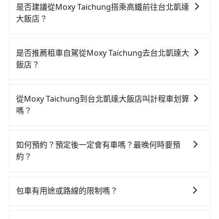
是否建議從Moxy Taichung搭乘高鐵前往台北凱達
大飯店？
若要從Moxy Taichung搭高鐵前往台北凱達大飯店，高
鐵乘坐舒適、較貴、費時！從最早06:05一直到23:03，
是否推薦租車自駕從Moxy Taichung去台北凱達大
台中-台北一天最多有105班次高鐵可搭乘。假設從Moxy
飯店？
Taichung (台中市南屯區) 前往最靠近的台中高鐵站，叫
如果你有台灣駕照且對自己駕駛技術有信心，且在車上
一輛計程車花費約300元、車程約15分鐘。抵達高鐵站
時不需要閉目養神（因為要自己開車），最重要的是你
後，步行進站、現場購票並於月台排隊的時間約20分
從Moxy Taichung到台北凱達大飯店叫計程車划算
當天就要來回，那在台中路邊可隨租隨借的iRent應該是
鐘，再乘坐43~69分鐘（平均57分）的高鐵從台中站前
嗎？
你最便宜選擇。註冊完iRent的app後，可以每小時
往台北高鐵站，每人票價700元，再用15分鐘出站、等
如選擇小黃直達，在台中可以透過app叫車的有55688台
$115~205承租小轎車，每公里再額外加收$3.2，從
待車站前排班的計程車，搭上小黃後約花16分鐘、車費
灣大車隊、Uber、Line Taxi、Yoxi等，如果在路邊攔不
Moxy Taichung到台北凱達大飯店的花費預估為
200元後，抵達台北凱達大飯店 (台北市萬華區) 的目的
如何預約？預定後一定會有車嗎？最晚何時要預
到車，也可考慮打電話至附近的計程車隊，如大都會計
$2,100~2,650（金額差異來自於平假日、車款差異、抵
地。全程加上轉車時間共2小時3分鐘，假設3位同行，高
約？
程車、中天衛星車隊、中彰車隊等叫車看看。依照里程
達目的地後多久原路返回），雖已將eTag和可能的每小
鐵加轉乘之平均每人花費為870元。不過，台中市少部分
如要預約從Moxy Taichung前往台北凱達大飯店的專車
跳錶計算，價格約為4,050~4,900元間，但如改預約
時40元路邊停車費用預估進去，但額外的汽車保險與可
小黃司機不按表收費，看乘客是外地人便漫天喊價或恣
接送服務，可直接線上輸入上下車地點或地址，三秒內
tripool可省高達$2,500。台中市有些計程車司機不按錶
能的罰單都需自付。再者，和運的iRent只提供最基本的
包車有用途或路線的限制嗎？
意繞路。但如果全程使用tripool並到府專車接送，則每
即可查到真實價格，照著步驟填寫完乘客資料與線上刷
計費，約有27%會採現場議價，建議最好先上網預約，
車型，如Toyota Yaris、Prius C、Vios這類乘坐體驗較
人平均花費約820元，費時1小時55分鐘。選擇搭乘高鐵
不管是從Moxy Taichung前往台北凱達大飯店或是全台
卡，訂單即成立。在拿到訂單編號後，隨即會在手機上
以免當場被坑受騙。綜合以上，無論在價格或服務品質
差的車款，如果人數超過四位，更是沒有較大的七人座
而不預約包車，不僅每人至少額外負擔50元車資，而且