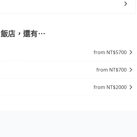
、出發前先與您進行確認，確保您明確知道所有的費用。我們
放心地享受旅步為您提供的服務。
會有專人回覆您。
達大飯店，還有⋯
from NT$
5700
from NT$
700
from NT$
2000