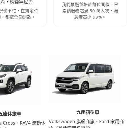
取消，應變無壓力
我們嚴選並培訓每位司機，已
況也不怕，在規定時
累積服務超過 50 萬人次，滿
消，都能全額退款。
意度高達 99%。
九座箱型車
五座休旅車
Volkswagen 旗艦商旅、Ford 家用商
lla Cross、RAV4 運動休