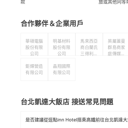
旅或其他同等
款
合作夥伴＆企業用戶
華碩電腦
明基材料
馬來西亞
英屬蓋曼
股份有限
股份有限
商白蘭氏
群島商家
公司
公司
三得利股
庭傳媒股
份有限公
份有限公
鉅輝營造
晶翔國際
司台灣分
司城邦分
有限公司
有限公司
公司
公司
台北凱達大飯店 接送常見問題
是否建議從逗點inn Hotel搭乘高鐵前往台北凱達