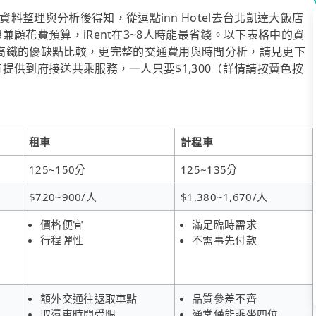
整理與分析後得知，從逗點inn Hotel去台北凱達大飯店
想兼顧花費預算，iRent在3~8人時能最省錢。以下表格中的資
高鐵的優缺點比較，更完整的交通費用與時間分析，請見更下
有提供到府接送共乘服務，一人只要$1,300（詳情請按黃色按
租車
計程車
125~150分
125~135分
$720~900/人
$1,380~1,670/人
價格便宜
滿足臨時需求
行程彈性
不需事先付款
額外交通往返取車點
品質參差不齊
取還車時間受限
通常僅能乘坐四位