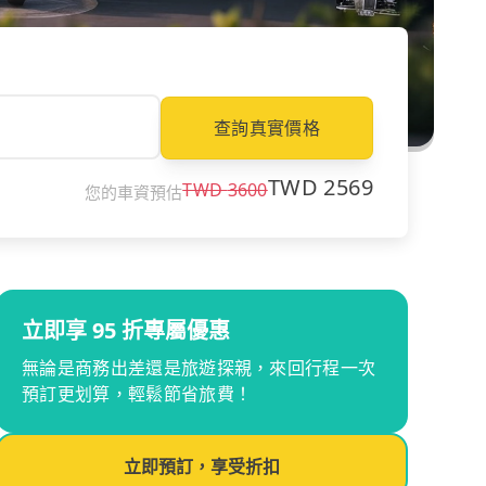
查詢真實價格
TWD
2569
TWD
3600
您的車資預估
立即享 95 折專屬優惠
無論是商務出差還是旅遊探親，來回行程一次
預訂更划算，輕鬆節省旅費！
立即預訂，享受折扣