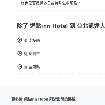
額外的費用收取。但是，這些費用會在您下訂單後
旅步是否提供多日或特殊包車服務？
會透過Email的方式向您說明收費細節，讓您能更
若您有多日或特殊包車需求，您可以先來信旅步，
除了 逗點inn Hotel 到 台北凱
從
南投縣
從
桃園市
從
苗栗縣
更多從 逗點inn Hotel 附近出發的路線