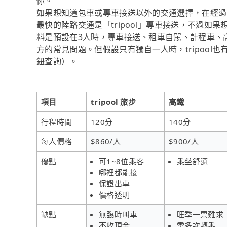
你。
如果想知道包車或專車接送以外的交通選擇，在經過資料
最快的陸路交通是「tripool」專車接送，不過如果
料是預設在3人時，專車接送、租車自駕、計程車、
方的常見問題。但假設只有獨自一人時，tripool也
鈕查詢）。
項目
tripool 旅步
高鐵
行程時間
120分
140分
每人價格
$860/人
$900/人
優點
可1~8位乘客
乘坐舒適
哪裡都能接
保證出車
價格透明
缺點
無臨時叫車
旺季一票難求
不收現金
需多次轉乘