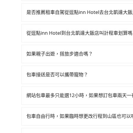
若要從逗點inn Hotel搭高鐵前往台北凱達大飯店
中-台北一天最多有105班次高鐵可搭乘。假設從逗點i
是否推薦租車自駕從逗點inn Hotel去台北凱達大
計程車花費約400元、車程約32分鐘。抵達高鐵
如果你有台灣駕照且對自己駕駛技術有信心，且在
坐43~69分鐘（平均57分）的高鐵從台中站前往
天就要來回，那在台中路邊可隨租隨借的iRent應該
班的計程車，搭上小黃後約花16分鐘、車費200元
從逗點inn Hotel到台北凱達大飯店叫計程車划算
$115~205承租小轎車，每公里再額外加收$3.2，
轉車時間共2小時20分鐘，假設3位同行，高鐵加
如選擇小黃直達，在台中可以透過app叫車的有55688台
$2,150~2,700（金額差異來自於平假日、車款
按表收費，看乘客是外地人便漫天喊價或恣意繞路。但
到車，也可考慮打電話至逗點inn Hotel附近
時40元路邊停車費用預估進去，但額外的汽車保險與
860元，費時1小時59分鐘。選擇搭乘高鐵而不預
如果親子出遊，搭旅步適合嗎？
車看看。依照里程跳錶計算，價格約為4,150~5,000
車型，如Toyota Yaris、Prius C、Vio
21分鐘在轉乘與等車上，現在還不馬上來預約tripo
適合的，另外旅步也特別為您心愛的寶貝準備了兒童座
車司機不按錶計費，約有27%會採現場議價，建議
或九人座可供選擇，而且無人租車最令人詬病的就
務，最多可再節省50%的交通費用。
出遊時安全更有保障。
或服務品質上，tripool都是你從逗點inn Hot
的車門仍未被修理，每一次租車都好像在開樂透一
包車接送是否可以攜帶寵物？
遲遲尚未歸還，又或者要還車時卻偏偏找不到停車
可以的，tripool 旅步提供「寵物友善車」服
險。最後，雖然路邊隨租隨還看似方便，但實際使
寵物同行。且為了行程安全，請勿將寵物抱出來或
網站包車最多只能選12小時，如果想訂包車兩天
點仍有段距離，在遇到下雨天或者載行李時，就顯
旅步的包車服務是以一天一張訂單的方式計算，如
行程。另外，目前旅步只提供接送服務，暫不提供
包車自由行時，如果臨時想更改行程到山區也可以
可以的，當您的旅程需要穿越山區或是高海拔地區時