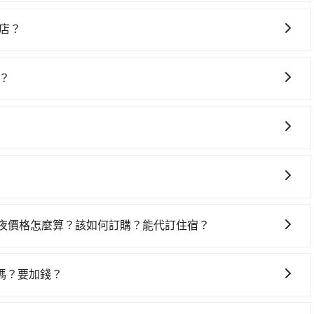
，高鐵乘坐舒適、較貴、費時！從最早06:05一直到23:03，台
nn Hotel (台中市東區) 前往最靠近的台中高鐵站，叫一輛
飯店？
站後，步行進站、現場購票並於月台排隊的時間約20分鐘，再乘
車上時不需要閉目養神（因為要自己開車），最重要的是你當
台北高鐵站，每人票價700元，再用15分鐘出站、等待車站前排
是你最便宜選擇。註冊完iRent的app後，可以每小時
後，抵達台北凱達大飯店 (台北市萬華區) 的目的地。全程加上
嗎？
從逗點inn Hotel到台北凱達大飯店的花費預估為
轉乘之平均每人花費為900元。不過，台中市少部分小黃司機不
灣大車隊、Uber、Line Taxi、Yoxi等，如果在路邊攔不
差異、抵達目的地後多久原路返回），雖已將eTag和可能的每小
如果全程使用tripool並到府專車接送，則每人平均花費約
的計程車隊，如中華大車隊、南京計程車、台中縣全聯計程車等叫
可能的罰單都需自付。再者，和運的iRent只提供最基本的
約包車，不僅每人至少額外負擔40元車資，而且更會額外浪費
元間，但如改預約tripool可省高達$2,400。台中市有些計程
s這類乘坐體驗較差的車款，如果人數超過四位，更是沒有較大的七人座
ol！如果你僅有兩位乘車，也可參考tripool的拼車共乘服
椅及兒童用增高墊供您選購(租借300元/個)，讓您和孩子
最好先上網預約，以免當場被坑受騙。綜合以上，無論在價格
是車況，打開車門才發現仍有上一組乘客遺留的垃圾或者撞凹
el到台北凱達大飯店的最佳選擇。
樣。另外，偶爾也會遇到明明已經預約了時間但上一位用戶卻
位，對於急著用車或者要載其他乘客的人來說就有不小的風
務，只要在預定時特別勾選，是可以讓置入提籠或提袋內的中小型
用時還是有其區域的限制，實際可停靠的地點與你的上下車地
置於座椅上，以確保行程順利進行。
一夜價格怎麼算？該如何訂購？能代訂住宿？
得非常不便。
果您需要連續兩天的包車服務，可以在官網上分開預定兩天的
代訂住宿服務。
嗎？要加錢？
，旅步可能會根據行經的路線是否超過海拔1500公尺來進行