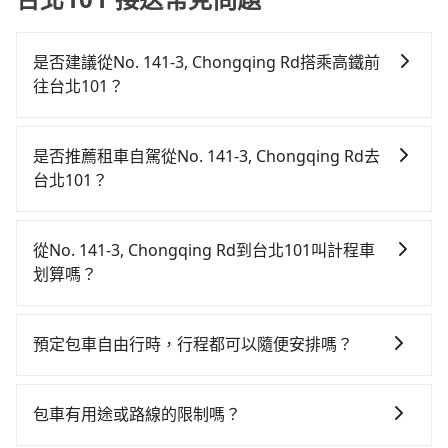
是否建議從No. 141-3, Chongqing Rd搭乘高鐵前
往台北101？
若要從No. 141-3, Chongqing Rd搭高鐵前往台北101，
高鐵乘坐舒適、較貴、費時！從最早06:05一直到
是否推薦租車自駕從No. 141-3, Chongqing Rd去
23:03，台中-台北一天最多有105班次高鐵可搭乘。假設
台北101？
從No. 141-3, Chongqing Rd (台中市西屯區) 前往最靠
如果你有台灣駕照且對自己駕駛技術有信心，且在車上
近的台中高鐵站，叫一輛計程車花費約300元、車程約
時不需要閉目養神（因為要自己開車），最重要的是你
17分鐘。抵達高鐵站後，步行進站、現場購票並於月台
從No. 141-3, Chongqing Rd到台北101叫計程車
當天就要來回，那在台中路邊可隨租隨借的iRent應該是
排隊的時間約20分鐘，再乘坐43~69分鐘（平均57分）
划算嗎？
你最便宜選擇。註冊完iRent的app後，可以每小時
的高鐵從台中站前往台北高鐵站，每人票價700元，再用
如選擇小黃直達，在台中可以透過app叫車的有55688台
$115~205承租小轎車，每公里再額外加收$3.2，從No.
15分鐘出站、等待車站前排班的計程車，搭上小黃後約
灣大車隊、Uber、Line Taxi、Yoxi等，如果在路邊攔不
141-3, Chongqing Rd到台北101的花費預估為
花30分鐘、車費300元後，抵達台北101 (台北市信義區)
預定包車自由行時，行程都可以隨便安排嗎？
到車，也可考慮打電話至No. 141-3, Chongqing Rd附
$2,150~2,750（金額差異來自於平假日、車款差異、抵
的目的地。全程加上轉車時間共2小時19分鐘，假設3位
只要不超出您選用的用車時間及行程總公里數，且行程
近的計程車隊，如天誠衛星計程車、大都會衛星計程
達目的地後多久原路返回），雖已將eTag和可能的每小
同行，高鐵加轉乘之平均每人花費為900元。不過，台中
沒有到達海拔1500公里以上的山區，行程都是可以依照
車、TND皇家多元化計程車等叫車看看。依照里程跳錶
時40元路邊停車費用預估進去，但額外的汽車保險與可
包車有用途或路線的限制嗎？
市少部分小黃司機不按表收費，看乘客是外地人便漫天
您的需求安排的。
計算，價格約為4,225~5,100元間，但如改預約tripool
能的罰單都需自付。再者，和運的iRent只提供最基本的
喊價或恣意繞路。但如果全程使用tripool並到府專車接