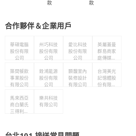
款
款
合作夥伴＆企業用戶
華碩電腦
州巧科技
愛比科技
英屬蓋曼
股份有限
股份有限
股份有限
群島商家
公司
公司
公司
庭傳媒股
份有限公
築間餐飲
銓鴻能源
顥馥室內
司城邦分
台灣美光
事業股份
股份有限
裝修設計
記憶體股
公司
有限公司
公司
有限公司
份有限公
司
馬來西亞
樂共科技
商白蘭氏
有限公司
三得利股
份有限公
司台灣分
公司
台北101 接送常見問題