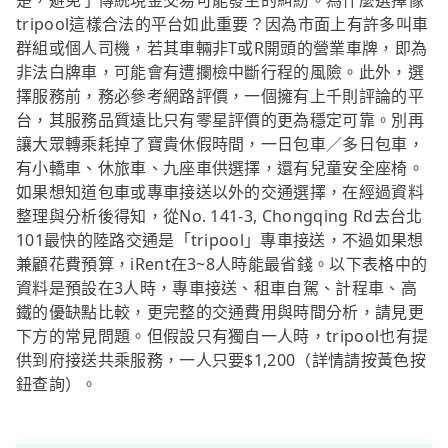
楚，避免了傳統現金交易可能發生的糾紛。為什麼選擇像
tripool這樣合法的平台如此重要？因為市面上有許多叫車
群組或個人司機，若其車輛非T或R開頭的營業車牌，即為
非法白牌車，可能會有遭攔檢中斷行程的風險。此外，選
擇服務前，務必參考網路評價，一個擁有上千則評論的平
台，其服務品質遠比只有零星評價的更為穩定可靠。別再
讓大眾轉乘耗掉了寶貴休假時間，一日包車／多日包車，
有小轎車、休旅車、九座車供選擇，還有兒童安全座椅。
如果想知道包車或專車接送以外的交通選擇，在經過資料
整理與分析後得知，從No. 141-3, Chongqing Rd去台北
101最快的陸路交通是「tripool」專車接送，不過如果想
兼顧花費預算，iRent在3~8人時能最省錢。以下表格中的
資料是預設在3人時，專車接送、租車自駕、計程車、高
鐵的優缺點比較，更完整的交通費用與時間分析，請見更
下方的常見問題。但假設只有獨自一人時，tripool也有提
供到府接送共乘服務，一人只要$1,200（詳情請按黃色按
鈕查詢）。