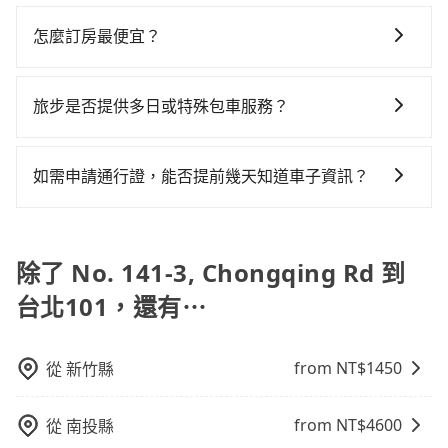
不管是從No. 141-3, Chongqing Rd前往台北101或是全
可省高達$2,600。台中市有些計程車司機不按錶計費，
車型，如Toyota Yaris、Prius C、Vios這類乘坐體驗較
送，則每人平均花費約820元，費時1小時53分鐘。選擇
台灣任何地方，只要是長途交通且途中遵守台灣法律，
約有27%會採現場議價，建議最好先上網預約，以免當
怎麼訂房最便宜？
差的車款，如果人數超過四位，更是沒有較大的七人座
搭乘高鐵而不預約包車，不僅每人至少額外負擔80元車
無論是清明掃墓、包車旅遊、參加喜宴/喪禮、就醫回
場被坑受騙。綜合以上，無論在價格或服務品質上，
或九人座可供選擇，而且無人租車最令人詬病的就是車
資，而且更會額外浪費26分鐘在轉乘與等車上，現在還
現在旅客預訂飯店已經很少透過旅行社，大多是透過
診、登山露營、學生搬家、投票返鄉、商務出差、貴賓
tripool都是你從No. 141-3, Chongqing Rd到台北101
況，打開車門才發現仍有上一組乘客遺留的垃圾或者撞
不馬上來預約tripool！如果你僅有兩位乘車，也可參考
OTA (online travel agent) 來完成，除了可以快速依據
來訪、寵物檢疫、預約叫車、機場接送、定期洗腎、包
旅步是否提供多日或特殊包車服務？
的最佳選擇。
凹的車門仍未被修理，每一次租車都好像在開樂透一
tripool的拼車共乘服務，最多可再節省50%的交通費
地區、價位、人數、特殊需求來搜尋適合的旅店與房
月上下班，或者任何跨縣市接送的需求，tripool都能滿
樣。另外，偶爾也會遇到明明已經預約了時間但上一位
用。
若您有多日或特殊包車需求，您可以先來信旅步，會有
型，更重要的是通常價格是官網的6~8折，如果又有加入
足你。乘車前一天下午五點以前完成預約，隔天保證出
用戶卻遲遲尚未歸還，又或者要還車時卻偏偏找不到停
專人回覆您。
會員或者使用特定的信用卡，還可以累積點數做現金回
車。如需公司報帳打統編，在結帳時可以受理，並於乘
如需申請通行證，能否提前幾天知道車子資訊？
車位，對於急著用車或者要載其他乘客的人來說就有不
饋或未來換取免費的住房。台灣人常用的線上訂房平台
車後一週內寄出電子收據。
小的風險。最後，雖然路邊隨租隨還看似方便，但實際
為了讓旅步貴賓能夠享有更多取消訂單的彈性，我們提
有Booking.com、Agoda.com、Hotels.com、
使用時還是有其區域的限制，實際可停靠的地點與你的
供用車前一天凌晨六點前取消訂單的服務。所以我們會
Expedia.com、Trip.com等。正常來說，線上刷卡付款
上下車地點仍有段距離，在遇到下雨天或者載行李時，
在用車前一天才開始安排車輛，並於用車前一天晚上8點
除了 No. 141-3, Chongqing Rd 到
完後預定就完成，事先不用電話確認空房，事後也不用
就顯得非常不便。
提供服務司機和車輛資訊。如果您有特殊的用車需求，
告知付款完畢，一切都能在網路上操作。但有些較冷門
台北101，還有⋯
可事先將您的需求寄至旅步的客服信箱：
或規模較小的飯店，有可能再多平台同時上架而發生超
booking@tripool.app，將有專人協助回覆確認是否能
賣的現象，便有可能到了現場卻沒房可住的窘境，所以
協助安排。」
在預定時要不選擇評分高、評論多的飯店，不然就是還
from NT$
1450
從
新竹縣
要再人工電話與飯店確認。預訂民宿方面，如不怕麻
煩，有些時候直接打電話問的價格可能比民宿訂房網來
from NT$
4600
從
南投縣
得便宜，但缺點就是多數要匯款並再人工確認。假如不