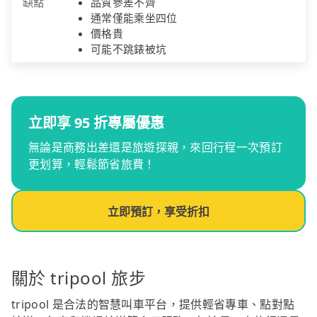
缺點
品質參差不齊
通常僅能乘坐四位
價格貴
可能不跳錶被坑
立即享 95 折專屬優惠
無論是商務出差還是旅遊探親，來回行程一次預訂
更划算，輕鬆節省旅費！
立即預訂，享受折扣
關於 tripool 旅步
tripool 是合法的智慧叫車平台，提供輕省專車、點對點