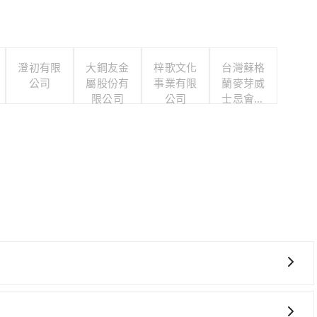
澄初有限
大鋼友金
梓歌文化
台灣蘇格
公司
屬股份有
事業有限
蘭麥芽威
限公司
公司
士忌會所
股份有限
公司
較貴、費時！從最早06:05一直到23:03，台中-台北一
中市西屯區) 前往最靠近的台中高鐵站，叫一輛計程車花費約