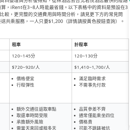
資料整理與分析後得知，從林酒店去台北君悅酒店最快的陸路
預算，iRent在3~8人時能最省錢。以下表格中的資料是預設在3
比較，更完整的交通費用與時間分析，請見更下方的常見問
接送共乘服務，一人只要$1,200（詳情請按黃色按鈕查詢）。
租車
計程車
120~145分
120~130分
$720~920/人
$1,410~1,700/人
價格便宜
滿足臨時需求
行程彈性
不需事先付款
額外交通往返取車點
品質參差不齊
取還車時間受限
通常僅能乘坐四位
承擔額外風險
價格貴
需當天來回或租多天
可能不跳錶被坑