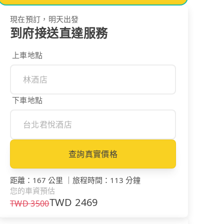
現在預訂，明天出發
到府接送直達服務
上車地點
下車地點
查詢真實價格
距離
：
167 公里
｜
旅程時間
：
113 分鐘
您的車資預估
TWD
2469
TWD
3500