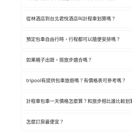
300元、車程約17分鐘。抵達高鐵站後，步行進站
如果你有台灣駕照且對自己駕駛技術有信心，且在
（平均57分）的高鐵從台中站前往台北高鐵站，每
天就要來回，那在台中路邊可隨租隨借的iRent應該
搭上小黃後約花30分鐘、車費300元後，抵達台北君
從林酒店到台北君悅酒店叫計程車划算嗎？
$115~205承租小轎車，每公里再額外加收$3.2，
時19分鐘，假設3位同行，高鐵加轉乘之平均每人
如選擇小黃直達，在台中可以透過app叫車的有55688台
異來自於平假日、車款差異、抵達目的地後多久原路
乘客是外地人便漫天喊價或恣意繞路。但如果全程使用
到車，也可考慮打電話至林酒店附近的計程車隊，
估進去，但額外的汽車保險與可能的罰單都需自付。再者
1小時53分鐘。選擇搭乘高鐵而不預約包車，不僅
預定包車自由行時，行程都可以隨便安排嗎？
車行等叫車看看。依照里程跳錶計算，價格約為4,225~5
Yaris、Prius C、Vios這類乘坐體驗較差
與等車上，現在還不馬上來預約tripool！如果你僅
只要不超出您選用的用車時間及行程總公里數，且行
有些計程車司機不按錶計費，約有27%會採現場議
擇，而且無人租車最令人詬病的就是車況，打開車
省50%的交通費用。
的需求安排的。
論在價格或服務品質上，tripool都是你從林酒店
理，每一次租車都好像在開樂透一樣。另外，偶爾
如果親子出遊，搭旅步適合嗎？
又或者要還車時卻偏偏找不到停車位，對於急著用
適合的，另外旅步也特別為您心愛的寶貝準備了兒童座
邊隨租隨還看似方便，但實際使用時還是有其區域
出遊時安全更有保障。
tripool有提供包車旅遊嗎？有價格表可參考嗎？
遇到下雨天或者載行李時，就顯得非常不便。
tripool提供全台各地包括台北君悅酒店與林酒
性選擇2~12小時的服務，滿足家族出遊、朋友聚
計程車包車一天價格怎麼算？和旅步相比誰比較划
即真實價格，免去來回電話確認。一天包車的價格
計程車包車的價格通常根據時間或距離計算，包車
車服務者，敢大聲說我們價格絕對最划算。網站上
區，價格可能有所不同。另外，計程車包車價格也
巴士，請來信洽詢。
怎麼訂房最便宜？
前，最好先詢問清楚具體價格和注意事項。相比之