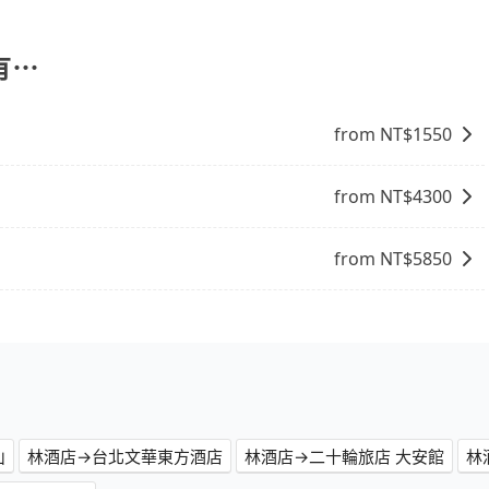
online travel agent) 來完成，除了可以快速依據地
明，方便客戶可以更加準確地了解行程所需時間和費用。
，更重要的是通常價格是官網的6~8折，如果又有加入會員
饋或未來換取免費的住房。台灣人常用的線上訂房平台有
有⋯
、Expedia.com、Trip.com等。正常來說，線上刷卡付款完後預定
付款完畢，一切都能在網路上操作。但有些較冷門或規模較小
from NT$
1550
象，便有可能到了現場卻沒房可住的窘境，所以在預定時要不
電話與飯店確認。預訂民宿方面，如不怕麻煩，有些時候直接
點就是多數要匯款並再人工確認。假如不介意多花一點錢省下
from NT$
4300
b都值得推薦。
from NT$
5850
山
林酒店→台北文華東方酒店
林酒店→二十輪旅店 大安館
林