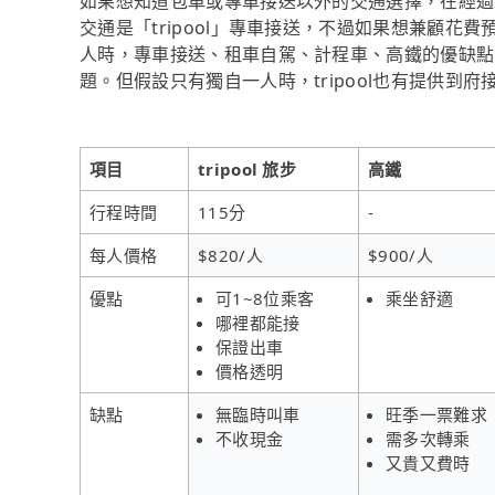
如果想知道包車或專車接送以外的交通選擇，在經過
交通是「tripool」專車接送，不過如果想兼顧花費
人時，專車接送、租車自駕、計程車、高鐵的優缺點
題。但假設只有獨自一人時，tripool也有提供到府
項目
tripool 旅步
高鐵
行程時間
115分
-
每人價格
$820/人
$900/人
優點
可1~8位乘客
乘坐舒適
哪裡都能接
保證出車
價格透明
缺點
無臨時叫車
旺季一票難求
不收現金
需多次轉乘
又貴又費時