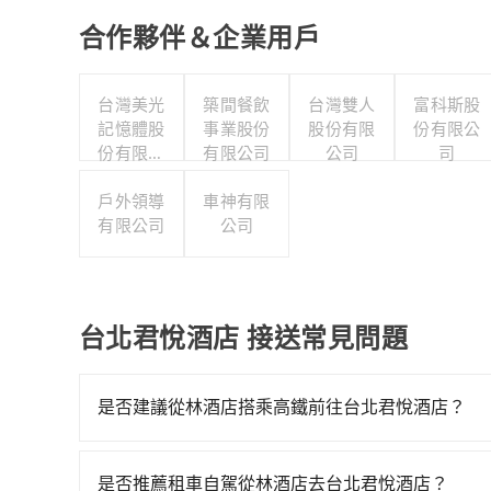
合作夥伴＆企業用戶
台灣美光
築間餐飲
台灣雙人
富科斯股
記憶體股
事業股份
股份有限
份有限公
份有限公
有限公司
公司
司
司
戶外領導
車神有限
有限公司
公司
台北君悅酒店 接送常見問題
是否建議從林酒店搭乘高鐵前往台北君悅酒店？
若要從林酒店搭高鐵前往台北君悅酒店，高鐵乘坐舒適、
天最多有105班次高鐵可搭乘。假設從林酒店 (台
是否推薦租車自駕從林酒店去台北君悅酒店？