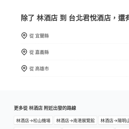
現在旅客預訂飯店已經很少透過旅行社，大多是透過OTA (
車時間和里程、車型來計費，價格在網站上公開透
區、價位、人數、特殊需求來搜尋適合的旅店與房型
或者使用特定的信用卡，還可以累積點數做現金回
除了 林酒店 到 台北君悅酒店，還
Booking.com、Agoda.com、Hotels.com
就完成，事先不用電話確認空房，事後也不用告知
從
宜蘭縣
的飯店，有可能再多平台同時上架而發生超賣的現
選擇評分高、評論多的飯店，不然就是還要再人工
打電話問的價格可能比民宿訂房網來得便宜，但缺
從
嘉義縣
這些瑣碎的事，台灣本土的AsiaYo或者國際Airbn
從
高雄市
更多從 林酒店 附近出發的路線
林酒店→松山機場
林酒店→南港展覽館
林酒店→陽明