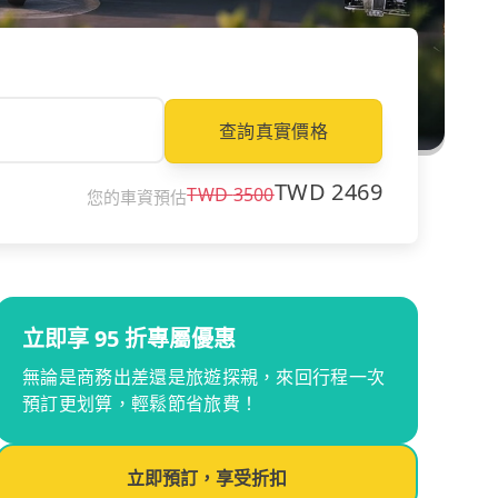
查詢真實價格
TWD
2469
TWD
3500
您的車資預估
立即享 95 折專屬優惠
無論是商務出差還是旅遊探親，來回行程一次
預訂更划算，輕鬆節省旅費！
立即預訂，享受折扣