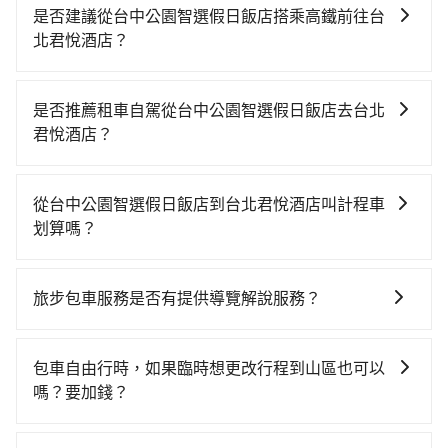
是否建議從台中公園智選假日飯店搭乘高鐵前往台
北君悅酒店？
若要從台中公園智選假日飯店搭高鐵前往台北君悅酒
店，高鐵乘坐舒適、較貴、費時！從最早06:05一直到
是否推薦租車自駕從台中公園智選假日飯店去台北
23:03，台中-台北一天最多有105班次高鐵可搭乘。假設
君悅酒店？
從台中公園智選假日飯店 (台中市中區) 前往最靠近的台
雖然從台中公園智選假日飯店到台北君悅酒店可以選擇
中高鐵站，叫一輛計程車花費約300元、車程約25分
租車自駕，但花費可能不小。租車公司一般以天為單位
鐘。抵達高鐵站後，步行進站、現場購票並於月台排隊
從台中公園智選假日飯店到台北君悅酒店叫計程車
計費，小轎車如Toyota Yaris、Nissan Kicks，一天租
的時間約20分鐘，再乘坐43~69分鐘（平均57分）的高
划算嗎？
金$1,500起，九人座如Hyundai Staria或Volkswagen
鐵從台中站前往台北高鐵站，每人票價700元，再用15
如選擇小黃直達，在台中可以透過app叫車的有55688台
T6，一天租金約$4,500，油錢（每公里約3元）、
分鐘出站、等待車站前排班的計程車，搭上小黃後約花
灣大車隊、Uber、Line Taxi、Yoxi等，如果在路邊攔不
eTag（每公里約1元）、路邊停車（每小時約40元）、
30分鐘、車費300元後，抵達台北君悅酒店 (台北市信義
旅步包車服務是否有提供導覽解說服務？
到車，也可考慮打電話至台中公園智選假日飯店附近的
保險費、罰單另計。如果每日行駛里程超過200~400公
區) 的目的地。全程加上轉車時間共2小時27分鐘，假設
抱歉！目前旅步的包車服務暫無提供導覽服務，如果您
計程車隊，如干城衛星車隊、金鼎順計程車、國泰交通
里，還會額外加收100~2,000元不等的超里程費用。由
3位同行，高鐵加轉乘之平均每人花費為900元。不過，
需要導覽服務，可事先透過電子郵件
等叫車看看。依照里程跳錶計算，價格約為4,325~5,200
於絕大多數的租車公司都沒法提供甲租乙還的服務，所
包車自由行時，如果臨時想更改行程到山區也可以
台中市少部分小黃司機不按表收費，看乘客是外地人便
booking@tripool.app聯繫我們，將有專人協助回覆確
元間，但如改預約tripool可省高達$2,600。台中市有些
以要不當天就需往返台中公園智選假日飯店與台北君悅
嗎？要加錢？
漫天喊價或恣意繞路。但如果全程使用tripool並到府專
認是否能協助安排。
計程車司機不按錶計費，約有27%會採現場議價，建議
酒店，不然就是需要一次租用多天，如此預計小轎車的
車接送，則每人平均花費約870元，費時2小時3分鐘。
可以的，當您的旅程需要穿越山區或是高海拔地區時，
最好先上網預約，以免當場被坑受騙。綜合以上，無論
花費至少$3,100、九人座$6,100起。透過app預約
選擇搭乘高鐵而不預約包車，不僅每人至少額外負擔30