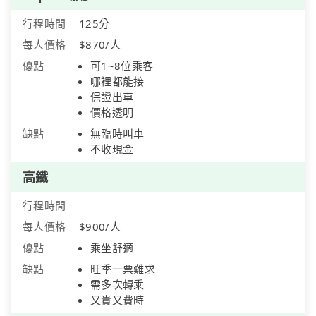
行程時間
125分
每人價格
$870/人
優點
可1~8位乘客
哪裡都能接
保證出車
價格透明
缺點
無臨時叫車
不收現金
高鐵
行程時間
每人價格
$900/人
優點
乘坐舒適
缺點
旺季一票難求
需多次轉乘
又貴又費時