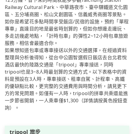
125分鐘，省下來的時間就能多參觀Taichung Station
Railway Cultural Park、中華路夜市、臺中驛鐵道文化園
區、五分埔商圈、松山文創園區、信義威秀商圈等景點。
如你是希望花多點時間享受飯店/民宿的設施，預約「單程
專車」直達目的地是最省時划算的，但如你想邊走邊玩、
多走訪幾處地點，「計時包車」的彈性2~12小時包車旅遊
服務，相信會最適合你。
如果想知道包車或專車接送以外的交通選擇，在經過資料
整理與分析後得知，從台中公園智選假日飯店去台北君悅
酒店最快的陸路交通是「tripool」專車接送，同時
tripool也是3~8人時最划算的交通方式。以下表格中的資
料是預設在3人時，專車接送、租車自駕、計程車、高鐵
的優缺點比較，更完整的交通費用與時間分析，請見更下
方的常見問題。如僅有一人時，tripool的拼車共乘還能進
一步節省開銷，一人乘車僅$1,300（詳情請按黃色按鈕查
詢）。
tripool 旅步