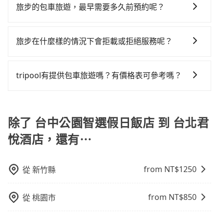
旅步可能會根據行經的路線是否超過海拔1500公尺來進
在價格或服務品質上，tripool都是你從台中公園智選假
旅步的包車旅遊，最早需要多久前預約呢？
tripool的單程專車接送才是前往旅宿最便宜方便的選
元車資，而且更會額外浪費24分鐘在轉乘與等車上，現
行額外的費用收取。但是，這些費用會在您下訂單後、
日飯店到台北君悅酒店的最佳選擇。
擇。
在還不馬上來預約tripool！如果你僅有兩位乘車，也可
當您的行程確定後，建議盡早預訂包車服務，因為旅步
出發前先與您進行確認，確保您明確知道所有的費用。
參考tripool的拼車共乘服務，最多可再節省50%的交通
提供早鳥優惠，您越早預訂就能享有更優惠的價格。所
我們會透過Email的方式向您說明收費細節，讓您能更放
旅步在什麼樣的情況下會拒載或拒絕服務呢？
費用。
以不妨趁早訂購，享受更划算的價格。
心地享受旅步為您提供的服務。
當您使用 tripool 旅步乘車日期當天，若發生以下 3 項
原因，司機有權拒絕服務： 1) 當日搭車人數或行李超過
tripool有提供包車旅遊嗎？有價格表可參考嗎？
訂購時填寫的數量。請務必確實填寫當日實際攜帶的行
tripool提供全台各地包括台北君悅酒店與台中公園智選
李及乘坐的總人數，包含成人及兒童／嬰幼兒。 2) 孩童
假日飯店的包車旅遊，從單純的單趟接送到算時間的計
同行，卻無自備或加購兒童座椅。提醒您，為了保護孩
時包車都有，可彈性選擇2~12小時的服務，滿足家族出
除了 台中公園智選假日飯店 到 台北君
童的安全，依道路交通安全規則規定，四歲以下的孩童
遊、朋友聚會、婚喪喜慶等不同的需求。價格透明、無
必須乘坐兒童座椅。 3) 搭乘寵物友善專車卻沒有裝籠。
悅酒店，還有⋯
隱藏費用，網站試算即真實價格，免去來回電話確認。
避免影響行車安全，請您務將寵物置入提籠或提袋內。
一天包車的價格可能跟其他車隊相差無幾，但是如果只
需要短時數或者單程專車服務者，敢大聲說我們價格絕
from NT$
1250
從
新竹縣
對最划算。網站上可直接挑選小轎車、休旅車、或九人
座箱型車，如需10人以上巴士，請來信洽詢。
from NT$
850
從
桃園市