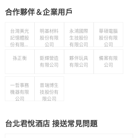
合作夥伴＆企業用戶
台灣美光
明基材料
永鴻國際
華碩電腦
記憶體股
股份有限
生技股份
股份有限
份有限公
公司
有限公司
公司
司
孫正衡
鉅輝營造
夥伴玩具
備案有限
有限公司
有限公司
公司
一哲事務
普瑞博生
機器有限
技股份有
公司
限公司
台北君悅酒店 接送常見問題