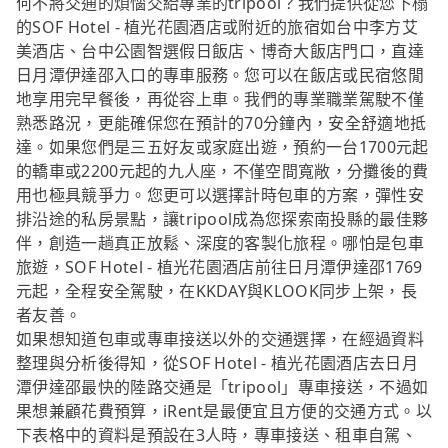
何不將交通的煩惱交給專業的tripool？我們提供從您下榻
的SOF Hotel - 植光花園酒店或附近的旅宿如台中李方艾
美酒店、台中公園智選假日飯店、博奇大飯店門口，直達
日月潭伊達邵入口的專車服務。您可以在飯店或民宿悠閒
地享用完早餐後，再從容上車。我們的專業職業駕駛不僅
熟悉路況，更能確保您在預計的70分鐘內，安全舒適地抵
達。如果您們是三五好友或家庭出遊，預約一台1700元起
的轎車或2200元起的九人座，不僅空間寬敞，分攤後的費
用也極具競爭力。您更可以選擇計時包車的方案，彈性安
排沿途的私房景點，讓tripool成為您探索南投縣的最佳夥
伴，創造一趟真正放鬆、深度的客製化旅程。哪怕是包車
旅遊，SOF Hotel - 植光花園酒店前往日月潭伊達邵1769
元起，全程安全駕駛，在KKDAY與KLOOK同步上架，長
者友善。
如果想知道包車或專車接送以外的交通選擇，在經過資料
整理與分析後得知，從SOF Hotel - 植光花園酒店去日月
潭伊達邵最快的陸路交通是「tripool」專車接送，不過如
果想兼顧花費預算，iRent是最便宜且方便的交通方式。以
下表格中的資料是預設在3人時，專車接送、租車自駕、