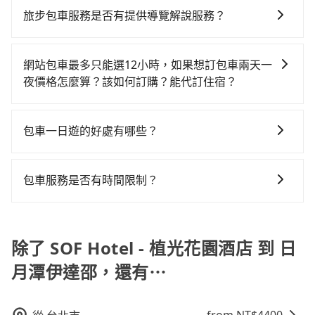
差的車款，如果人數超過四位，更是沒有較大的七人座
擇： 預算：不同交通工具價格不同，可先確定您的預
的難度是雙北市的490倍。再加上台中市有些計程車司機
旅步包車服務是否有提供導覽解說服務？
或九人座可供選擇，而且無人租車最令人詬病的就是車
算。計程車最貴，而大眾運輸通常較便宜。 行程：需多
不按錶計費，約有27%會採現場議價，建議最好先上網
況，打開車門才發現仍有上一組乘客遺留的垃圾或者撞
抱歉！目前旅步的包車服務暫無提供導覽服務，如果您
點停留的行程建議可選可客製化行程的包車，如果時間
預約，以免當場被坑受騙。雖然SOF Hotel - 植光花園酒
凹的車門仍未被修理，每一次租車都好像在開樂透一
需要導覽服務，可事先透過電子郵件
比較寬鬆且不介意耗時轉乘可選大眾運輸或較貴的計程
網站包車最多只能選12小時，如果想訂包車兩天一
店到日月潭伊達邵的跳表小黃可能較為便宜，但當你們
樣。另外，偶爾也會遇到明明已經預約了時間但上一位
booking@tripool.app聯繫我們，將有專人協助回覆確
車。 旅行人數：人數多時包車較方便舒適且每個人攤提
夜價格怎麼算？該如何訂購？能代訂住宿？
人數超過四位時，叫兩輛計程車的費用就貴了，改預約
用戶卻遲遲尚未歸還，又或者要還車時卻偏偏找不到停
認是否能協助安排。
下來的車資也比較便宜，人數少可搭乘大眾運輸或計程
一輛tripool的九人座廂型車最高可省$1,200。
車位，對於急著用車或者要載其他乘客的人來說就有不
旅步的包車服務是以一天一張訂單的方式計算，如果您
車。 時間：需在特定時間到達目的地可選包車或計程
小的風險。最後，雖然路邊隨租隨還看似方便，但實際
需要連續兩天的包車服務，可以在官網上分開預定兩天
車，不趕時間即可選用大眾運輸。 便利性：需要便利性
包車一日遊的好處有哪些？
使用時還是有其區域的限制，實際可停靠的地點與你的
的行程。另外，目前旅步只提供接送服務，暫不提供代
和方便性可選包車和計程車，喜歡探險和體驗當地文化
上下車地點仍有段距離，在遇到下雨天或者載行李時，
包車一日遊的好處很多，首先，包車可以依照自己的意
訂住宿服務。
則可搭乘大眾運輸。
就顯得非常不便。
願和需要來安排行程，其次，包車可以讓您更加深入地
包車服務是否有時間限制？
體驗當地文化和風土人情，此外，包車還可以省去您自
我們提供2-12小時彈性包車時間選擇，您可依據您的行
己開車也無需擔心路線和交通的問題，更可以在舒適的
程安排。
環境中專心欣賞當地美景和文化，讓您的旅程更加輕鬆
除了 SOF Hotel - 植光花園酒店 到 日
自在。
月潭伊達邵，還有⋯