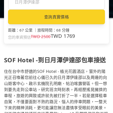
查詢真實價格
距離
：
67 公里
｜
旅程時間
：
68 分鐘
TWD
1769
TWD
2500
您的車資預估
SOF Hotel -到日月潭伊達邵包車接送
住在台中市舒適的SOF Hotel - 植光花園酒店，窗外的陽
光正召喚著您前往心儀已久的日月潭伊達邵以及周邊的向
山遊客中心、啟示玄機院孔明廟、帖泊喀露營區。但一想
到要先走到公車站，研究班次時刻表，再經歷搖晃擁擠的
車程，旅遊的興致或許就先被打折了一半。若是選擇租車
自駕，不僅要面對不熟的路況、惱人的停車問題，一整天
下來的精神消耗，更可能讓您無法盡情享受眼前的美景。