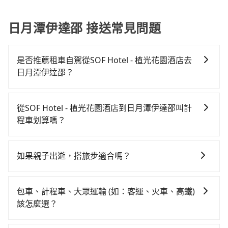
日月潭伊達邵 接送常見問題
是否推薦租車自駕從SOF Hotel - 植光花園酒店去
日月潭伊達邵？
如果你有台灣駕照且對自己駕駛技術有信心，且在車上
時不需要閉目養神（因為要自己開車），最重要的是你
從SOF Hotel - 植光花園酒店到日月潭伊達邵叫計
當天就要來回，那在台中路邊可隨租隨借的iRent應該是
程車划算嗎？
你最便宜選擇。註冊完iRent的app後，可以每小時
如選擇小黃直達，在台中可以透過app叫車的有55688台
$115~205承租小轎車，每公里再額外加收$3.2，從SOF
灣大車隊、Uber、Line Taxi、Yoxi等，如果在路邊攔不
Hotel - 植光花園酒店到日月潭伊達邵的花費預估為
如果親子出遊，搭旅步適合嗎？
到車，也可考慮打電話至SOF Hotel - 植光花園酒店附近
$1,100~1,650（金額差異來自於平假日、車款差異、抵
適合的，另外旅步也特別為您心愛的寶貝準備了兒童座
的計程車隊，如金鼎順計程車、國泰交通、干城衛星車
達目的地後多久原路返回），雖已將eTag和可能的每小
椅及兒童用增高墊供您選購(租借300元/個)，讓您和孩子
隊等叫車看看。依照里程跳錶計算，價格約為
時40元路邊停車費用預估進去，但額外的汽車保險與可
包車、計程車、大眾運輸 (如：客運、火車、高鐵)
出遊時安全更有保障。
1,725~2,100元間，若改選tripool的專車服務可再更便
能的罰單都需自付。再者，和運的iRent只提供最基本的
該怎麼選？
宜。但如果要考慮到回程，南投縣僅有合法計程車約340
車型，如Toyota Yaris、Prius C、Vios這類乘坐體驗較
在選擇交通方式時，您可依下列建議的考慮因素做選
輛，數量約為台中市的4%、密度僅雙北的0.2%，其叫車