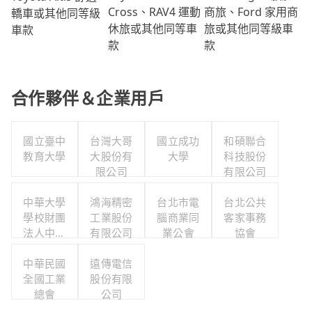
商旅、Ford 家用商
Cross、RAV4 運動
轎車或其他同等級
旅或其他同等級車
休旅或其他同等車
車款
款
款
合作夥伴＆企業用戶
國立臺中
台灣大哥
國立成功
和碩聯合
教育大學
大股份有
大學
科技股份
限公司
有限公司
中華大學
鴻海精密
台北市電
台北公共
學校財團
工業股份
腦商業同
客家事務
法人中華
有限公司
業公會
協會
大學
中華民國
遠傳電信
全國工業
股份有限
總會
公司