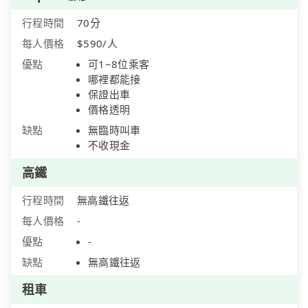
行程時間
70分
每人價格
$590/人
優點
可1~8位乘客
哪裡都能接
保證出車
價格透明
缺點
無臨時叫車
不收現金
高鐵
行程時間
無高鐵往返
每人價格
-
優點
-
缺點
無高鐵往返
租車