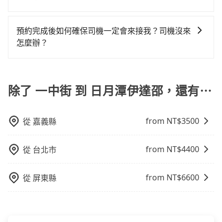
身行李與兩個30吋行李箱 五人座休旅車可乘坐四位乘
有Booking.com、Agoda.com、Hotels.com、
域的限制，實際可停靠的地點與你的上下車地點仍有段
適合的，另外旅步也特別為您心愛的寶貝準備了兒童座
客，並可攜帶四個隨身行李與三個30吋行李箱 九人座廂
Expedia.com、Trip.com等。正常來說，線上刷卡付款
距離，在遇到下雨天或者載行李時，就顯得非常不便。
椅及兒童用增高墊供您選購(租借300元/個)，讓您和孩子
型車可乘坐八位乘客，並可攜帶八個隨身行李與六個30
完後預定就完成，事先不用電話確認空房，事後也不用
預約完成後如何確保司機一定會來接我？司機沒來
出遊時安全更有保障。
吋行李箱。 為了確保行車安全及遵守相關法規，我們不
告知付款完畢，一切都能在網路上操作。但有些較冷門
怎麼辦？
能超載人數。 如果您攜帶的行李或物品較多，我們會根
或規模較小的飯店，有可能再多平台同時上架而發生超
只要完成預約並付款完成，訂單就成立，tripool也保證
據情況收取微搬家費用，費用在300至500元之間。
賣的現象，便有可能到了現場卻沒房可住的窘境，所以
派車。在出發前一天晚上八點時，會透過電子郵件與簡
在預定時要不選擇評分高、評論多的飯店，不然就是還
訊提供司機的姓名、電話、車牌、車型等資訊，如在約
除了 一中街 到 日月潭伊達邵，還有⋯
要再人工電話與飯店確認。預訂民宿方面，如不怕麻
定好的時間與上車地點沒有看到司機，可主動電話聯
煩，有些時候直接打電話問的價格可能比民宿訂房網來
繫，可能原本約定的地點不適合暫停而改停靠在附近的
得便宜，但缺點就是多數要匯款並再人工確認。假如不
from NT$
3500
從
嘉義縣
位置。但如果遇到車輛故障或者前一趟車嚴重耽誤，
介意多花一點錢省下這些瑣碎的事，台灣本土的AsiaYo
tripool會盡快改派以減少乘客等待的時間。
或者國際Airbnb都值得推薦。
from NT$
4400
從
台北市
from NT$
6600
從
屏東縣