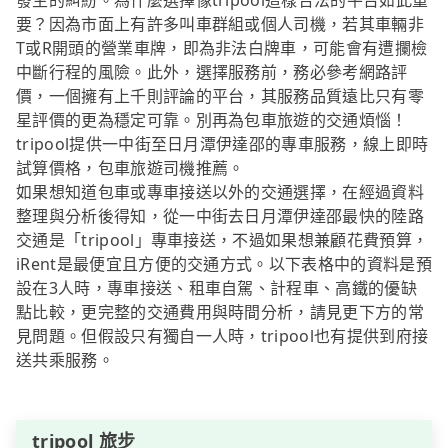
發生的糾紛。為什麼選擇像tripool這樣合法的平台如此重
要？因為市面上有許多叫車群組或個人司機，若其車輛非
T或R開頭的營業車牌，即為非法白牌車，可能會有遭攔檢
中斷行程的風險。此外，選擇服務前，務必參考網路評
價，一個擁有上千則評論的平台，其服務品質遠比只有零
星評價的更為穩定可靠。別再為包車旅遊的交通煩惱！
tripool提供一中街至日月潭伊達邵的專車服務，線上即時
試算價格，包車旅遊司機推薦。
如果想知道包車或專車接送以外的交通選擇，在經過資料
整理與分析後得知，從一中街去日月潭伊達邵最快的陸路
交通是「tripool」專車接送，不過如果想兼顧花費預算，
iRent是最便宜且方便的交通方式。以下表格中的資料是預
設在3人時，專車接送、租車自駕、計程車、高鐵的優缺
點比較，更完整的交通費用與時間分析，請見更下方的常
見問題。但假設只有獨自一人時，tripool也有提供到府接
送共乘服務。
tripool 旅步