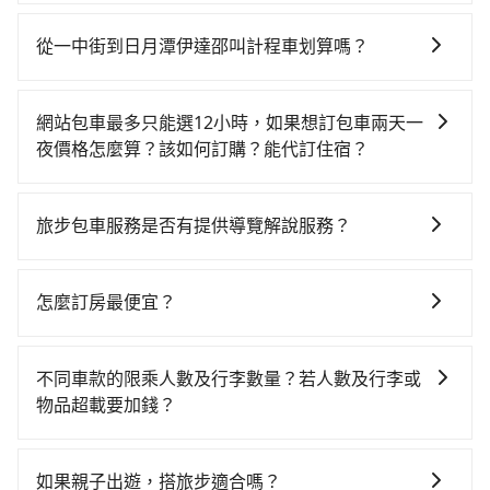
如果你有台灣駕照且對自己駕駛技術有信心，且在車上
時不需要閉目養神（因為要自己開車），最重要的是你
從一中街到日月潭伊達邵叫計程車划算嗎？
當天就要來回，那在台中路邊可隨租隨借的iRent應該是
如選擇小黃直達，在台中可以透過app叫車的有55688台
你最便宜選擇。註冊完iRent的app後，可以每小時
灣大車隊、Uber、Line Taxi、Yoxi等，如果在路邊攔不
$115~205承租小轎車，每公里再額外加收$3.2，從一中
網站包車最多只能選12小時，如果想訂包車兩天一
到車，也可考慮打電話至一中街附近的計程車隊，如工
街到日月潭伊達邵的花費預估為$1,150~1,650（金額差
夜價格怎麼算？該如何訂購？能代訂住宿？
營/西川/太順車行、中新交通、城市衛星車隊等叫車看
異來自於平假日、車款差異、抵達目的地後多久原路返
旅步的包車服務是以一天一張訂單的方式計算，如果您
看。依照里程跳錶計算，價格約為1,775~2,100元間，若
回），雖已將eTag和可能的每小時40元路邊停車費用預
需要連續兩天的包車服務，可以在官網上分開預定兩天
改選tripool的專車服務可再更便宜。但如果要考慮到回
估進去，但額外的汽車保險與可能的罰單都需自付。再
旅步包車服務是否有提供導覽解說服務？
的行程。另外，目前旅步只提供接送服務，暫不提供代
程，南投縣僅有合法計程車約340輛，數量約為台中市的
者，和運的iRent只提供最基本的車型，如Toyota
抱歉！目前旅步的包車服務暫無提供導覽服務，如果您
訂住宿服務。
4%、密度僅雙北的0.2%，其叫車的難度是雙北市的490
Yaris、Prius C、Vios這類乘坐體驗較差的車款，如果人
需要導覽服務，可事先透過電子郵件
倍。再加上台中市有些計程車司機不按錶計費，約有
怎麼訂房最便宜？
數超過四位，更是沒有較大的七人座或九人座可供選
booking@tripool.app聯繫我們，將有專人協助回覆確
27%會採現場議價，建議最好先上網預約，以免當場被
擇，而且無人租車最令人詬病的就是車況，打開車門才
現在旅客預訂飯店已經很少透過旅行社，大多是透過
認是否能協助安排。
坑受騙。雖然一中街到日月潭伊達邵的跳表小黃可能較
發現仍有上一組乘客遺留的垃圾或者撞凹的車門仍未被
OTA (online travel agent) 來完成，除了可以快速依據
不同車款的限乘人數及行李數量？若人數及行李或
為便宜，但當你們人數超過四位時，叫兩輛計程車的費
修理，每一次租車都好像在開樂透一樣。另外，偶爾也
地區、價位、人數、特殊需求來搜尋適合的旅店與房
物品超載要加錢？
用就貴了，改預約一輛tripool的九人座廂型車最高可省
會遇到明明已經預約了時間但上一位用戶卻遲遲尚未歸
型，更重要的是通常價格是官網的6~8折，如果又有加入
$1,200。
還，又或者要還車時卻偏偏找不到停車位，對於急著用
我們提供不同種類的車輛，讓您根據需求選擇最適合您
會員或者使用特定的信用卡，還可以累積點數做現金回
車或者要載其他乘客的人來說就有不小的風險。最後，
的車型。 五人座驕車可乘坐三位乘客，並可攜帶三個隨
饋或未來換取免費的住房。台灣人常用的線上訂房平台
如果親子出遊，搭旅步適合嗎？
雖然路邊隨租隨還看似方便，但實際使用時還是有其區