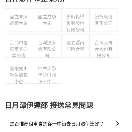
國立臺灣
國立成功
美時化學
統振股份
師範大學
大學
製藥股份
有限公司
有限公司
台北市電
台灣迪卡
國立暨南
台灣大哥
腦商業同
儂有限公
國際大學
大股份有
業公會
司
限公司
國家同步
中華大學
輻射研究
學校財團
中心
法人中華
大學
日月潭伊達邵 接送常見問題
是否推薦租車自駕從一中街去日月潭伊達邵？