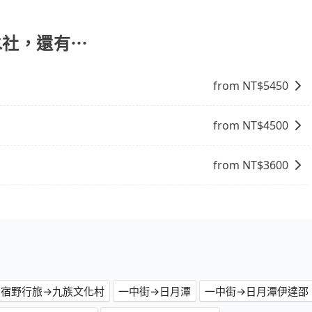
一次使用tripool的會擔心價格比市價便宜不少，是不是因
事實恰恰相反。tripool不僅有嚴密的篩選機制，定期淘汰
司機也絕對不會在車內吸煙，於新冠肺炎期間也絕對全程配戴
潭水社，還有⋯
的主因來自於自行研發的AI車輛調度演算法，能有效降低空車率，
成本的控制，更是在傳統旺季（年假、端午、中秋、雙十等）
from NT$
5450
不熟悉的司機或者轉單給其他車行的情況比同行更低，如此便
上的價格是動態的，一般來說越早預訂價格越優，且保證前一天中
You室友早餐去日月潭水社，請儘早下訂以把握最划算的價
from NT$
4500
from NT$
3600
宿野行旅→九族文化村
一中街→日月潭
一中街→日月潭伊達邵