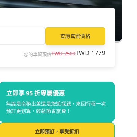
查詢真實價格
TWD
1779
TWD
2500
您的車資預估
立即享 95 折專屬優惠
無論是商務出差還是旅遊探親，來回行程一次
預訂更划算，輕鬆節省旅費！
立即預訂，享受折扣