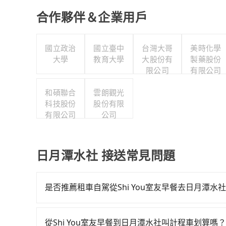
合作夥伴＆企業用戶
國立政治
國立臺中
台灣大哥
美時化學
大學
教育大學
大股份有
製藥股份
限公司
有限公司
和碩聯合
雲朗觀光
科技股份
股份有限
有限公司
公司
日月潭水社 接送常見問題
是否推薦租車自駕從Shi You室友早餐去日月潭水
如果你有台灣駕照且對自己駕駛技術有信心，且在
天就要來回，那在台中路邊可隨租隨借的iRent應該
從Shi You室友早餐到日月潭水社叫計程車划算嗎？