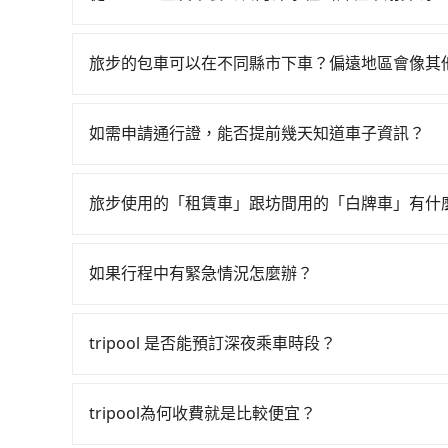
$115~205承租小轎車，每公里再額外加收$3.2，
如選擇小黃直達，在台中可以透過app叫車的有55688台
$1,150~1,650（金額差異來自於平假日、車款
到車，也可考慮打電話至附近的計程車隊，如工營/
時40元路邊停車費用預估進去，但額外的汽車保險與
旅步的包車可以在不同縣市下車？偏遠地區會像其
看看。依照里程跳錶計算，價格約為1,775~2,10
車型，如Toyota Yaris、Prius C、Vio
旅步的包車服務非常方便，您可以在不同縣市下車
回程，南投縣僅有合法計程車約340輛，數量約為台
或九人座可供選擇，而且無人租車最令人詬病的就
用，不會像其他業者那樣收取額外費用。但如果您
490倍。再加上台中市有些計程車司機不按錶計費
的車門仍未被修理，每一次租車都好像在開樂透一
如需申請通行證，能否提前幾天知道車子資訊？
付額外的費用，不過別擔心，您可以透過旅步官網
坑受騙。雖然Shi You室友早餐到日月潭水社的
遲遲尚未歸還，又或者要還車時卻偏偏找不到停車
為了讓旅步貴賓能夠享有更多取消訂單的彈性，我
車的費用就貴了，改預約一輛tripool的九人座廂型車
險。最後，雖然路邊隨租隨還看似方便，但實際使
用車前一天才開始安排車輛，並於用車前一天晚上
旅步使用的「租賃車」跟坊間用的「白牌車」有什
點仍有段距離，在遇到下雨天或者載行李時，就顯
事先將您的需求寄至旅步的客服信箱：booking@t
旅步所使用的是符合政府法規的租賃車，車牌以白
為旅步貴賓服務用車。與一些私家車充當營業用車
如果行程中有緊急情況怎麼辦？
關法規。
請立即聯繫我們的客服，我們會提供必要的協助。
tripool 是否能預訂深夜乘車時段？
可以的！tripool 旅步全年無休並提供深夜接送服
tripool為何收費就是比較便宜？