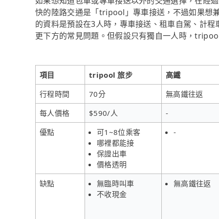
如果想知道包車或專車接送以外的交通選擇，在經過資
快的陸路交通是「tripool」專車接送，不過如果
的資料是預設在3人時，專車接送、租車自駕、計程
更下方的常見問題。但假設只有獨自一人時，tripo
項目
tripool 旅步
高鐵
行程時間
70分
無高鐵往返
每人價格
$590/人
-
優點
可1~8位乘客
-
哪裡都能接
保證出車
價格透明
缺點
無臨時叫車
無高鐵往返
不收現金