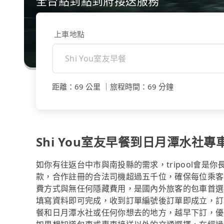
全台點到點到府接送服務
上車地點
距離
：
69 公里
｜
旅程時間
：
69 分鐘
Shi You室友早餐到日月潭水社
如你有往返台中市與南投縣的需求，tripool會是
款，合作註冊的合法司機超過五千位，確保每位乘客
費方式與無任何隱藏費用，是國內外旅客的包車首選
填寫資料即可完成，收到訂單編號後訂單即成立，訂單
餐和日月潭水社或任何你想去的地方，越早下訂，優