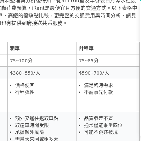
料整理與分析後得知，從Shi You室友早餐去日月潭水社最
想兼顧花費預算，iRent是最便宜且方便的交通方式。以下表格中
車、高鐵的優缺點比較，更完整的交通費用與時間分析，請見
ol也有提供到府接送共乘服務。
租車
計程車
75~100分
75~85分
$380~550/人
$590~700/人
價格便宜
滿足臨時需求
行程彈性
不需事先付款
額外交通往返取車點
品質參差不齊
取還車時間受限
通常僅能乘坐四位
承擔額外風險
可能不跳錶被坑
需當天來回或租多天