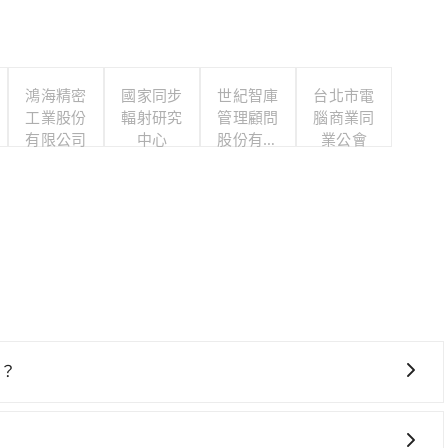
鴻海精密
國家同步
世紀智庫
台北市電
工業股份
輻射研究
管理顧問
腦商業同
有限公司
中心
股份有限
業公會
公司
社？
車上時不需要閉目養神（因為要自己開車），最重要的是你當
是你最便宜選擇。註冊完iRent的app後，可以每小時