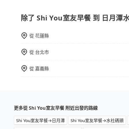
對於平常就有在使用長程專車接送服務的乘客來說，第
為司機素質比較差、車上會有煙味、或者車齡過大，但
顧客評分較低的司機，且車輛均要求5年內新車，
除了 Shi You室友早餐 到 日月
口罩。tripool之所以能將價格壓在市價7~8折
也就是提高俗稱「回頭車」的比例。這不僅體現在
從
花蓮縣
能用更少的司機來服務更多的旅客，意味著使用到
反應在服務品質的控管會更佳。但tripool網站
午以前均可全額取消退費，如已經決定好要從Shi 
從
台北市
格。
從
嘉義縣
更多從 Shi You室友早餐 附近出發的路線
Shi You室友早餐→日月潭
Shi You室友早餐→水社碼頭