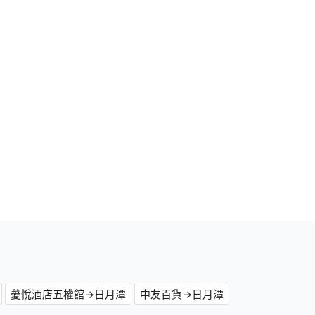
薆悅酒店五權館→日月潭
中友百貨→日月潭