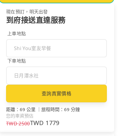
現在預訂，明天出發
到府接送直達服務
上車地點
下車地點
查詢真實價格
距離
：
69 公里
｜
旅程時間
：
69 分鐘
您的車資預估
TWD
1779
TWD
2500