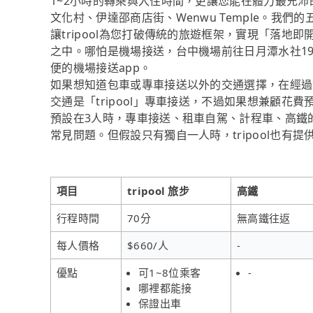
1~2小時的轉乘與入住時間，更讓您能在體力最充
文化村、伊達邵商店街、Wenwu Temple。我
讓tripool為您打破傳統的旅遊框架，實現「落
之中。哪怕是機場接送，台中機場前往日月潭水社198
便的機場接送app。
如果想知道包車或專車接送以外的交通選擇，在經過
交通是「tripool」專車接送，不過如果想兼顧花
預設在3人時，專車接送、租車自駕、計程車、高鐵
常見問題。但假設只有獨自一人時，tripool也有
項目
tripool 旅步
高鐵
行程時間
70分
無高鐵往返
每人價格
$660/人
-
優點
可1~8位乘客
-
哪裡都能接
保證出車