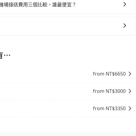
而是司機抵達機場後才發現旅客入境時間有耽誤，tripool
服務，安排接送。價格會因路線而有所不同。 5. 高鐵：搭乘
er機場接送費用三個比較，誰最便宜？
輛可以搭乘。如班機被迫取消且在原預定上飛機時間前通知我
，且下高鐵後還需轉搭其他接駁方式抵達機場，對於入、出境
，會根據當天實際行駛里程及路線而有所不同，因為車資是浮動
減少而提前落地，可在落地後直接與司機電話聯繫，司機只要
發的縣市而有所不同。 總體而言，到機場的最佳交通方式取決
更容易掌握車資，不用擔心被額外收費，所以相對55688和
車。
根據自己的需要選擇最方便和經濟實惠的交通方式。
價。對於旅步的價格透明、服務可靠以及司機親切且專業態度
機場接送的首選，特別是對於需要準時、安全到達機場的旅客。
有⋯
from NT$
6650
from NT$
3000
from NT$
3350