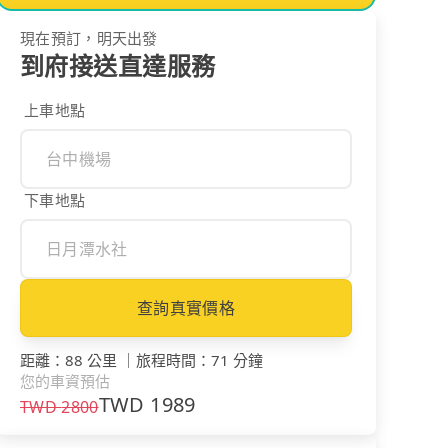
現在預訂，明天出發
到府接送直達服務
上車地點
下車地點
查詢真實價格
距離
：
88 公里
｜
旅程時間
：
71 分鐘
您的車資預估
TWD
1989
TWD
2800