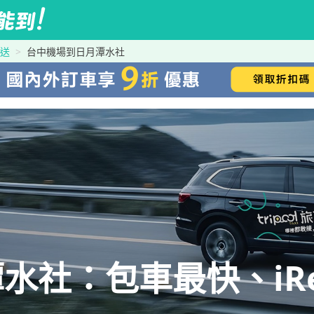
接送
台中機場到日月潭水社
水社：包車最快、iRe