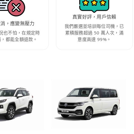
真實好評，用戶信賴
取消，應變無壓力
我們嚴選並培訓每位司機，已
況也不怕，在規定時
累積服務超過 50 萬人次，滿
消，都能全額退款。
意度高達 99%。