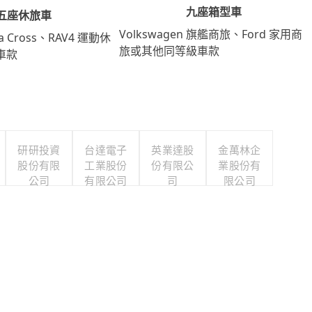
九座箱型車
五座休旅車
Volkswagen 旗艦商旅、Ford 家用商
lla Cross、RAV4 運動休
旅或其他同等級車款
車款
研研投資
台達電子
英業達股
金萬林企
股份有限
工業股份
份有限公
業股份有
公司
有限公司
司
限公司