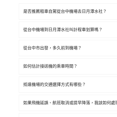
是否推薦租車自駕從台中機場去日月潭水社？
如果你有台灣駕照且對自己駕駛技術有信心，且在
天就要來回，那在台中路邊可隨租隨借的iRent應該
從台中機場到日月潭水社叫計程車划算嗎？
$115~205承租小轎車，每公里再額外加收$3.2，
如選擇小黃直達，在台中可以透過app叫車的有55688台
異來自於平假日、車款差異、抵達目的地後多久原路
算，價格約為2,250~2,700元間，但如改預約tr
估進去，但額外的汽車保險與可能的罰單都需自付。再者
從台中市出發，多久前到機場？
車約340輛，數量約為台中市的4%、密度僅雙北的
Yaris、Prius C、Vios這類乘坐體驗較差
一般來說，建議飛機起飛前兩小時前要抵達機場，
程車司機不按錶計費，約有27%會採現場議價，建
擇，而且無人租車最令人詬病的就是車況，打開車
很順暢，但如果你搭機的時間是白天、剛好是上下
格或服務品質上，tripool都是你從台中機場到日
理，每一次租車都好像在開樂透一樣。另外，偶爾
如何估計接送機的乘車時間？
時間。
又或者要還車時卻偏偏找不到停車位，對於急著用
一般來說，搭乘國際航線的出境旅客，需至少提前
邊隨租隨還看似方便，但實際使用時還是有其區域
外抓30分鐘的彈性時間。比方說正常台中到桃園機場
抵達機場的交通選擇方式有哪些？
遇到下雨天或者載行李時，就顯得非常不便。
晨6點以前就從台中出發。如果是國內航線的旅客
所有到機場的交通方式因地區和交通狀況而異，以下
說，如持有自動通關護照，通常30~40分鐘即可領
軌系統，這是一種快捷和經濟實惠的交通方式。 2.
選擇離開機場的乘車時間抓在班機預計落地後的1小
如果飛機延誤、航班取消或提早降落，我該如何處
方式。 3. 計程車：計程車通常是到達機場的比
車時間即可。
如遇到班機預計抵達時間延後或提前者，可在搭乘
說，這可能是最方便的選擇。許多城市的計程車公