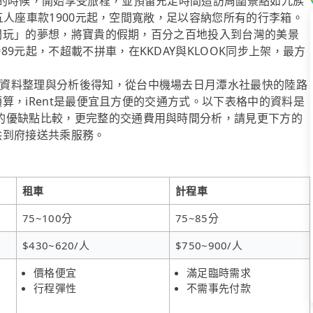
沛的時候，開始享受旅程，並預留充足時間造訪周圍景點如九族
們的五人座車款1900元起，空間寬敞，足以容納您所有的行李箱。
地即開玩」的夢想，將寶貴的假期，百分之百地投入到台灣的美景
9元起，不超載不拼車，在KKDAY與KLOOK同步上架，最方
資料整理與分析後得知，從台中機場去日月潭水社最快的陸路
費預算，iRent是最便宜且方便的交通方式。以下表格中的資料是
的優缺點比較，更完整的交通費用與時間分析，請見更下方的
提供到府接送共乘服務。
租車
計程車
75~100分
75~85分
$430~620/人
$750~900/人
價格便宜
滿足臨時需求
行程彈性
不需事先付款