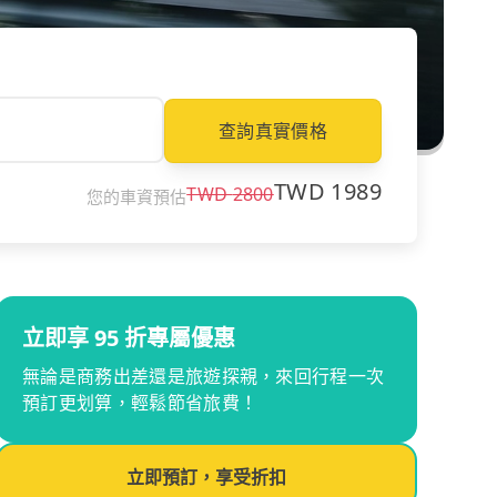
查詢真實價格
TWD
1989
TWD
2800
您的車資預估
立即享 95 折專屬優惠
無論是商務出差還是旅遊探親，來回行程一次
預訂更划算，輕鬆節省旅費！
立即預訂，享受折扣