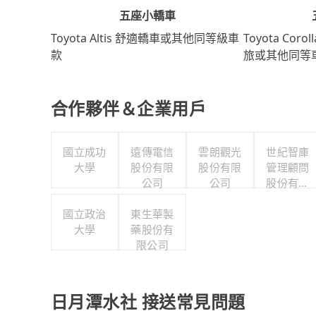
五座小轎車
Toyota Coro
Toyota Altis 舒適轎車或其他同等級車
旅或其他同等
款
合作夥伴＆企業用戶
國立成功
遠傳電信
雲朗觀光
世紀智庫
大學
股份有限
股份有限
管理顧問
公司
公司
股份有限
公司
國立政治
東生華製
大學
藥股份有
限公司
日月潭水社 接送常見問題