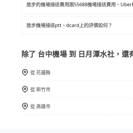
輛，讓乘客能落地後順利離開機場。但如事先沒有告知
價格，避免爭議。 4. 預約機場接送：可以提前預訂
旅步的機場接送費用跟55688機場接送費用、Ub
依舊會改派司機，但就不能保證旅客一出關即有車
高鐵是最快速的選擇，但並非每個縣市都有高鐵站
因為55688與uber接送費用都是採動態定價的
方，可提供全額退款或免費改期。如班機航行時間
需攜帶大量行李的旅客並不方便。價格也會因您出
的，相比於旅步提供的固定車資模式，除了能讓旅客
車上無乘客或已經在機場周邊，會盡快配合旅客乘
於您的預算、時間和行程安排。建議您提前了解並
旅步機場接送ptt、dcard上的評價如何？
uber是更便宜的。
旅步的機場接送服務在ptt上獲得了許多正面的評
表示滿意。同時也有許多dcard網友推薦旅步是
除了 台中機場 到 日月潭水社，還
從
花蓮縣
從
新竹市
從
高雄市