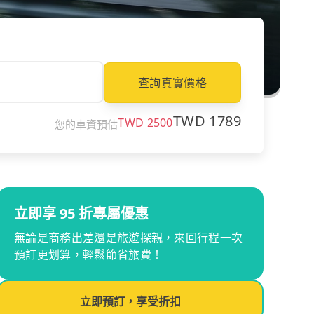
查詢真實價格
TWD
1789
TWD
2500
您的車資預估
立即享 95 折專屬優惠
無論是商務出差還是旅遊探親，來回行程一次
預訂更划算，輕鬆節省旅費！
立即預訂，享受折扣