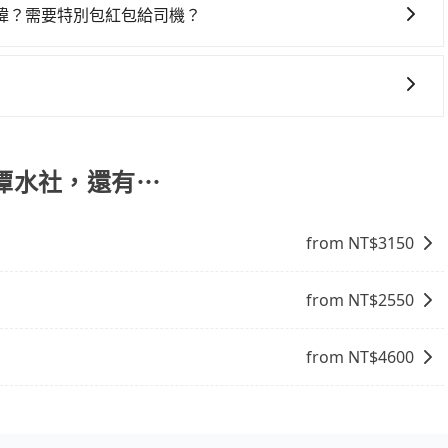
8位乘客，如果要10人以上就是營業大客車的範疇，也就是中
付款完畢，一切都能在網路上操作。但有些較冷門或規模較小
諱？需要特別包紅包給司機？
輛行照不符，連司機的駕照都會不符。在路上被警察盤查請下
象，便有可能到了現場卻沒房可住的窘境，所以在預定時要不
司機都會提供接送服務。不過，如果您有其他特殊要求，例如
賠償就事大了。千萬別為了省小錢而把朋友親人的安全給賭
電話與飯店確認。預訂民宿方面，如不怕麻煩，有些時候直接
訂車前先向客服詢問是否有相應的司機可配合，以避免後續爭
與一台小轎車比較划算，如人數超過12位就一定是叫一台中巴
點就是多數要匯款並再人工確認。假如不介意多花一點錢省下
您自行決定。不過，建議可事先詢問司機是否接受。」
禁止大客車通行的，建議在預定時最好先與車行或平台確認。
b都值得推薦。
，提供最新的「先享受後付款」消費金融服務。只需提供手機號
的14天內前往便利商店或ATM繳費即可。
日月潭水社，還有⋯
from NT$
3150
from NT$
2550
from NT$
4600