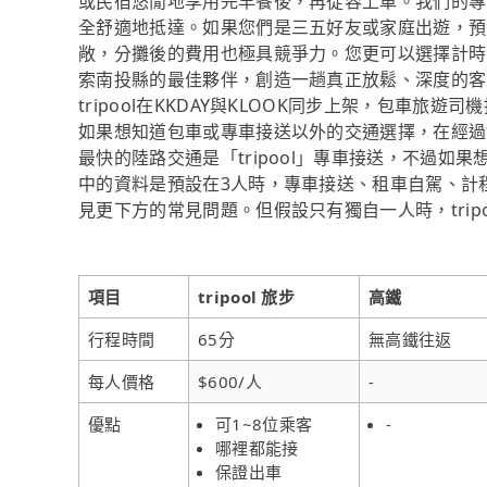
或民宿悠閒地享用完早餐後，再從容上車。我們的專
全舒適地抵達。如果您們是三五好友或家庭出遊，預約
敞，分攤後的費用也極具競爭力。您更可以選擇計時包
索南投縣的最佳夥伴，創造一趟真正放鬆、深度的客製化旅
tripool在KKDAY與KLOOK同步上架，包車旅
如果想知道包車或專車接送以外的交通選擇，在經過資料
最快的陸路交通是「tripool」專車接送，不過如
中的資料是預設在3人時，專車接送、租車自駕、計
見更下方的常見問題。但假設只有獨自一人時，trip
項目
tripool 旅步
高鐵
行程時間
65分
無高鐵往返
每人價格
$600/人
-
優點
可1~8位乘客
-
哪裡都能接
保證出車