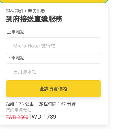
現在預訂，明天出發
到府接送直達服務
上車地點
下車地點
查詢真實價格
距離
：
73 公里
｜
旅程時間
：
67 分鐘
您的車資預估
TWD
1789
TWD
2500