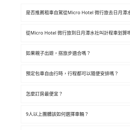
是否推薦租車自駕從Micro Hotel 微行旅去日月潭
如果你有台灣駕照且對自己駕駛技術有信心，且在
天就要來回，那在台中路邊可隨租隨借的iRent應該
從Micro Hotel 微行旅到日月潭水社叫計程車划算
$115~205承租小轎車，每公里再額外加收$3.2，從
如選擇小黃直達，在台中可以透過app叫車的有55688台
$1,150~1,700（金額差異來自於平假日、車款
到車，也可考慮打電話至Micro Hotel 微行
時40元路邊停車費用預估進去，但額外的汽車保險與
如果親子出遊，搭旅步適合嗎？
TND皇家多元化計程車等叫車看看。依照里程跳錶計算，價
車型，如Toyota Yaris、Prius C、Vio
適合的，另外旅步也特別為您心愛的寶貝準備了兒童座
達$500。但如果要考慮到回程，南投縣僅有合法計程
或九人座可供選擇，而且無人租車最令人詬病的就
出遊時安全更有保障。
其叫車的難度是雙北市的490倍。再加上台中市有
的車門仍未被修理，每一次租車都好像在開樂透一
預定包車自由行時，行程都可以隨便安排嗎？
先上網預約，以免當場被坑受騙。綜合以上，無論在價格或服
遲遲尚未歸還，又或者要還車時卻偏偏找不到停車
只要不超出您選用的用車時間及行程總公里數，且行
日月潭水社的最佳選擇。
險。最後，雖然路邊隨租隨還看似方便，但實際使
的需求安排的。
怎麼訂房最便宜？
點仍有段距離，在遇到下雨天或者載行李時，就顯
現在旅客預訂飯店已經很少透過旅行社，大多是透過OTA (
區、價位、人數、特殊需求來搜尋適合的旅店與房型
9人以上團體該如何選擇車輛？
或者使用特定的信用卡，還可以累積點數做現金回
在Line群組或Facebook社團裡，有司機標榜
Booking.com、Agoda.com、Hotels.com