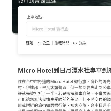
城市到景區直達
上車地點
距離
：
73 公里
｜
旅程時間
：
67 分鐘
Micro Hotel到日月潭水社專車
住在台中市舒適的Micro Hotel 微行旅，窗
村、伊達邵、畢瓦客露營區。但一想到要先走到公車
許就先被打折了一半。若是選擇租車自駕，不僅要面
可能讓您無法盡情享受眼前的美景。何不將交通的煩惱交給專
旅或附近的旅宿如碧根行館、知客商旅、台中日月千