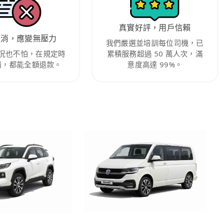
真實好評，用戶信賴
取消，應變無壓力
我們嚴選並培訓每位司機，已
況也不怕，在規定時
累積服務超過 50 萬人次，滿
消，都能全額退款。
意度高達 99%。