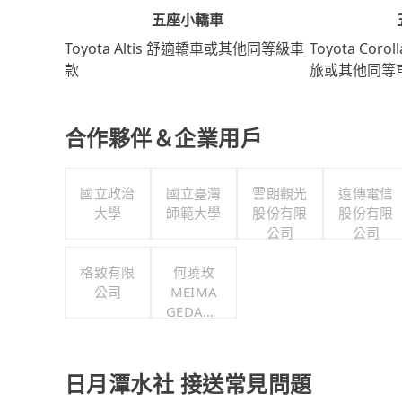
五座小轎車
Toyota Coro
Toyota Altis 舒適轎車或其他同等級車
旅或其他同等
款
合作夥伴＆企業用戶
國立政治
國立臺灣
雲朗觀光
遠傳電信
大學
師範大學
股份有限
股份有限
公司
公司
格致有限
何曉玫
公司
MEIMA
GEDANC
E舞團
日月潭水社 接送常見問題