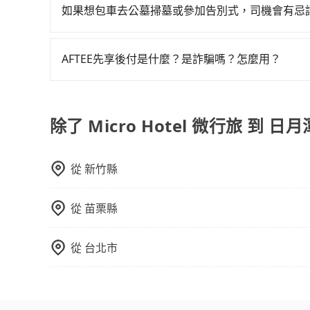
客車最多座位數量就是9人，如扣掉司機就只能乘坐
就完成，事先不用電話確認空房，事後也不用告知
如果想包車去公墓掃墓或參加告別式，司機會有忌
型巴士或大型遊覽車。非法改裝的車輛，不僅與車
的飯店，有可能再多平台同時上架而發生超賣的現
如果您需要包車前往公墓掃墓或參加告別式，一般
車終止行程事小，如果發生意外，保險公司可不予
選擇評分高、評論多的飯店，不然就是還要再人工
需要載運骨灰罈或在車上進行法事等作業，建議在
上。通常人數沒有超過10位，建議預約一台九人座
打電話問的價格可能比民宿訂房網來得便宜，但缺
AFTEE先享後付是什麼？是詐騙嗎？怎麼用？
議。此外，是否需要給司機紅包或小費，則可以由
比較方便。但也有例外，比方說有些山區或路段是
這些瑣碎的事，台灣本土的AsiaYo或者國際Airbn
AFTEE是日本市佔率最高的BNPL金流營運公司
碼即可完成即時的信用審查，費用還可於訂單成立後
除了 Micro Hotel 微行旅 到 
從
新竹縣
從
苗栗縣
從
台北市