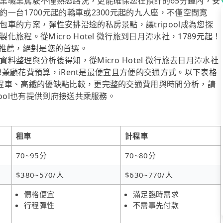
業職業駕駛不僅熟悉路況，更能確保您在預計的65分鐘內，安
一台1700元起的轎車或2300元起的九人座，不僅空間寬
車的方案，彈性安排沿途的私房景點，讓tripool成為您探
程。從Micro Hotel 微行旅到日月潭水社，1789元起！
遊司機推薦，絕對是您的首選。
整理與分析後得知，從Micro Hotel 微行旅去日月潭水社
果想兼顧花費預算，iRent是最便宜且方便的交通方式。以下表格
程車、高鐵的優缺點比較，更完整的交通費用與時間分析，請
ool也有提供到府接送共乘服務。
租車
計程車
70~95分
70~80分
$380~570/人
$630~770/人
價格便宜
滿足臨時需求
行程彈性
不需事先付款