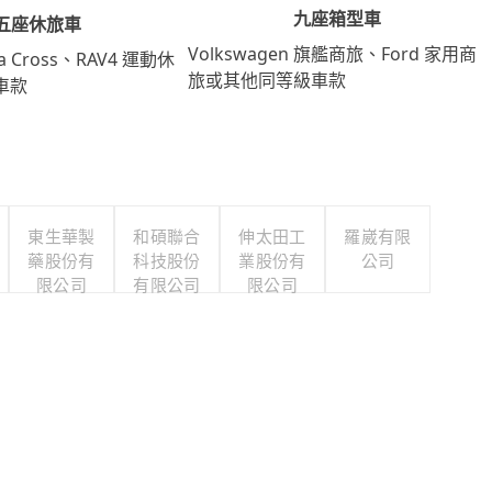
九座箱型車
五座休旅車
Volkswagen 旗艦商旅、Ford 家用商
lla Cross、RAV4 運動休
旅或其他同等級車款
車款
東生華製
和碩聯合
伸太田工
羅崴有限
藥股份有
科技股份
業股份有
公司
限公司
有限公司
限公司