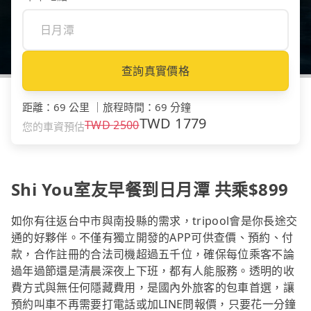
查詢真實價格
距離
：
69 公里
｜
旅程時間
：
69 分鐘
TWD
1779
TWD
2500
您的車資預估
Shi You室友早餐到日月潭 共乘$899
如你有往返台中市與南投縣的需求，tripool會是你長途交
通的好夥伴。不僅有獨立開發的APP可供查價、預約、付
款，合作註冊的合法司機超過五千位，確保每位乘客不論
過年過節還是清晨深夜上下班，都有人能服務。透明的收
費方式與無任何隱藏費用，是國內外旅客的包車首選，讓
預約叫車不再需要打電話或加LINE問報價，只要花一分鐘