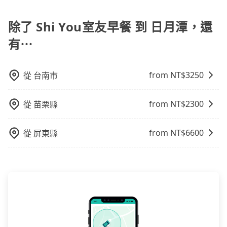
也會計算延遲費用，最終價格通常要下車時才知。價格
因來自於自行研發的AI車輛調度演算法，能有效降低空
落，只要有路能到、Google地圖上能標註、GPS上能找
比包車貴。 白牌車：通常價格較包車便宜，但司機素
車率，也就是提高俗稱「回頭車」的比例。這不僅體現
得到，我們就保證發車。直接在官網上輸入住家地址、
除了 Shi You室友早餐 到 日月潭，還
質、品質不一，如行程有問題，事後無法提供客服申訴
在成本的控制，更是在傳統旺季（年假、端午、中秋、
辦公大樓、飯店民宿、各地車站、機場航廈、甚至風景
處理。
雙十等）能用更少的司機來服務更多的旅客，意味著使
有⋯
區，我們司機都會依照訂單上的資訊依約接送。
用到不熟悉的司機或者轉單給其他車行的情況比同行更
低，如此便反應在服務品質的控管會更佳。但tripool網
站上的價格是動態的，一般來說越早預訂價格越優，且
from NT$
3250
從
台南市
保證前一天中午以前均可全額取消退費，如已經決定好
要從Shi You室友早餐去日月潭，請儘早下訂以把握最划
from NT$
2300
從
苗栗縣
算的價格。
from NT$
6600
從
屏東縣