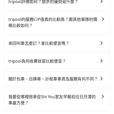
灣大車隊、Uber、Line Taxi、Yoxi等，如果在路邊攔不
$115~205承租小轎車，每公里再額外加收$3.2，從Shi
tripool評價如何？旅步的優勢是什麼？
到車，也可考慮打電話至附近的計程車隊，如工營/西川/
You室友早餐到日月潭的花費預估為$1,150~1,650（金
根據google的評價，tripool的服務品質整體上是非常穩
太順車行、有限責任中華民國計程車、中新交通等叫車
額差異來自於平假日、車款差異、抵達目的地後多久原
定及可靠的，大多數的使用者都給予了高分評價。此
看看。依照里程跳錶計算，價格約為1,775~2,100元間，
路返回），雖已將eTag和可能的每小時40元路邊停車費
tripool的服務C/P值真的比較高？跟其他車隊的價
外，tripool司機專業的駕駛和親切服務態度也獲得了許
若改選tripool的專車服務可再更便宜。但如果要考慮到
用預估進去，但額外的汽車保險與可能的罰單都需自
格比較如何？
多好評，價格透明無隱藏費用、相比其他業者提供的用
回程，南投縣僅有合法計程車約340輛，數量約為台中市
付。再者，和運的iRent只提供最基本的車型，如Toyota
在服務品質許可下，乘客當然希望價格越便宜越好，而
車前一日凌晨6點前取消均可無條件全額退費的承諾，讓
的4%、密度僅雙北的0.2%，其叫車的難度是雙北市的
Yaris、Prius C、Vios這類乘坐體驗較差的車款，如果人
市場上稍具規模且合法經營的業者，有以短程與城市為
您的旅程能更有彈性及保障。
490倍。再加上台中市有些計程車司機不按錶計費，約有
來回叫車怎麼訂？會比較便宜嗎？
數超過四位，更是沒有較大的七人座或九人座可供選
主的台灣大車隊、大都會、LINE Taxi、Uber，機場接送
27%會採現場議價，建議最好先上網預約，以免當場被
擇，而且無人租車最令人詬病的就是車況，打開車門才
為了乘客未來可能的訂單修改或取消，每筆訂單只含一
則有肯驛、全鋒、格上租車、和運租車，包車旅遊則是
坑受騙。雖然Shi You室友早餐到日月潭的跳表小黃可能
發現仍有上一組乘客遺留的垃圾或者撞凹的車門仍未被
趟車的資訊，所以如果需要來回叫車，請分兩筆訂單預
KKDAY、KLOOK、叫車吧等。tripool旅步專注在長程
tripool為何收費就是比較便宜？
較為便宜，但當你們人數超過四位時，叫兩輛計程車的
修理，每一次租車都好像在開樂透一樣。另外，偶爾也
定。至於價格已經市場最優惠，並無特別針對來回車趟
單程接送與跨縣市計時包車，不論從哪邊去哪裡（當然
費用就貴了，改預約一輛tripool的九人座廂型車最高可
會遇到明明已經預約了時間但上一位用戶卻遲遲尚未歸
對於平常就有在使用長程專車接送服務的乘客來說，第
做額外折扣，但如果手上有優惠代碼，歡迎直接使用，
也包括Shi You室友早餐去日月潭），全台保證出車。由
省$1,200。
還，又或者要還車時卻偏偏找不到停車位，對於急著用
一次使用tripool的會擔心價格比市價便宜不少，是不是
不限單程或來回。
於有高效的車輛調度能力，能以市價7~8折提供專車到府
關於包車、白牌車、計程車車資及服務有何不同？
車或者要載其他乘客的人來說就有不小的風險。最後，
因為司機素質比較差、車上會有煙味、或者車齡過大，
服務，是絕大多數乘客出行的最佳選擇。
雖然路邊隨租隨還看似方便，但實際使用時還是有其區
包車、白牌車、計程車三種交通方式的價格及服務說
但事實恰恰相反。tripool不僅有嚴密的篩選機制，定期
域的限制，實際可停靠的地點與你的上下車地點仍有段
明： 包車：可以依照個人行程需要靈活安排時間，價格
淘汰顧客評分較低的司機，且車輛均要求5年內新車，司
我要從哪裡搭乘從Shi You室友早餐前往日月潭的
距離，在遇到下雨天或者載行李時，就顯得非常不便。
依平台預定時價格而定，通常愈長程價格CP值愈高。 計
機也絕對不會在車內吸煙，於新冠肺炎期間也絕對全程
車最方便？
程車：可24小時隨叫隨到，價格依跳錶而定，如有塞車
配戴口罩。tripool之所以能將價格壓在市價7~8折的主
tripool提供到府專車接送服務，不論在台灣本島哪個角