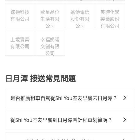
錸通科技
歐星品位
遠傳電信
美時化學
有限公司
生活有限
股份有限
製藥股份
公司
公司
有限公司
上境實業
幸福奶罐
有限公司
文創有限
公司
日月潭 接送常見問題
是否推薦租車自駕從Shi You室友早餐去日月潭？
如果你有台灣駕照且對自己駕駛技術有信心，且在車上
時不需要閉目養神（因為要自己開車），最重要的是你
從Shi You室友早餐到日月潭叫計程車划算嗎？
當天就要來回，那在台中路邊可隨租隨借的iRent應該是
如選擇小黃直達，在台中可以透過app叫車的有55688台
你最便宜選擇。註冊完iRent的app後，可以每小時