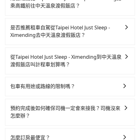
乘高鐵前往中天溫泉渡假飯店？
從Taipei Hotel Just Sleep - Ximending搭高鐵去中天溫
泉渡假飯店絕非最佳選擇，高鐵較貴、費時、轉車麻
是否推薦租車自駕從Taipei Hotel Just Sleep -
煩！台北-南港雖然一天最多時有103班車次，從最早
Ximending去中天溫泉渡假飯店？
07:12到23:52，過了末班車到清晨的時段，還是要找其
如果你有台灣駕照且對自己駕駛技術有信心，且在車上
他交通方案。假設從Taipei Hotel Just Sleep -
時不需要閉目養神（因為要自己開車），最重要的是你
Ximending (台北市中正區) 步行或搭乘公車前往台北高
從Taipei Hotel Just Sleep - Ximending到中天溫泉
當天就要來回，那在台北路邊可隨租隨借的iRent應該是
鐵站，接著在站內購買高鐵票、通過閘口、並在月台上
渡假飯店叫計程車划算嗎？
你最便宜選擇。註冊完iRent的app後，可以每小時
等待列車的到來，大概又過了25分鐘，再乘坐7~9分鐘
如選擇小黃直達，在台北可以透過app叫車的有55688台
$115~205承租小轎車，每公里再額外加收$3.2，從
（平均8分）的高鐵從台北站前往南港高鐵站，每人票價
灣大車隊、Uber、Line Taxi、Yoxi等，如果在路邊攔不
Taipei Hotel Just Sleep - Ximending到中天溫泉渡假飯
40元，再用10分鐘出站、等待車站前排班的計程車，搭
包車有用途或路線的限制嗎？
到車，也可考慮打電話至Taipei Hotel Just Sleep -
店的花費預估為$850~1,300（金額差異來自於平假日、
上小黃後約花50分鐘、車費900元後，抵達中天溫泉渡
不管是從Taipei Hotel Just Sleep - Ximending前往中天
Ximending附近的計程車隊，如多元化計程車、聖惠衛
車款差異、抵達目的地後多久原路返回），雖已將eTag
假飯店 (宜蘭縣礁溪鄉) 的目的地。全程加上轉車時間共1
溫泉渡假飯店或是全台灣任何地方，只要是長途交通且
星車隊、日昇計程車等叫車看看。依照里程跳錶計算，
和可能的每小時40元路邊停車費用預估進去，但額外的
預約完成後如何確保司機一定會來接我？司機沒來
小時33分鐘，假設5位同行，高鐵加轉乘之平均每人花費
途中遵守台灣法律，無論是清明掃墓、包車旅遊、參加
價格約為1,290~1,500元間，若改選tripool的專車服務
汽車保險與可能的罰單都需自付。再者，和運的iRent只
怎麼辦？
為400元。但如果全程使用tripool並到府專車接送，則
喜宴/喪禮、就醫回診、登山露營、學生搬家、投票返
可再更便宜。但如果要考慮到回程，宜蘭縣僅有合法計
提供最基本的車型，如Toyota Yaris、Prius C、Vios這
每人平均花費約350元，費時48分鐘。選擇搭乘高鐵而
只要完成預約並付款完成，訂單就成立，tripool也保證
鄉、商務出差、貴賓來訪、寵物檢疫、預約叫車、機場
程車約750輛，數量約為台北市的2%、密度僅雙北的
類乘坐體驗較差的車款，如果人數超過四位，更是沒有
不預約包車，不僅每人至少額外負擔50元車資，而且更
派車。在出發前一天晚上八點時，會透過電子郵件與簡
接送、定期洗腎、包月上下班，或者任何跨縣市接送的
0.9%，其叫車的難度是雙北市的120倍。雖然Taipei
怎麼訂房最便宜？
較大的七人座或九人座可供選擇，而且無人租車最令人
會額外浪費45分鐘在轉乘與等車上，現在還不馬上來預