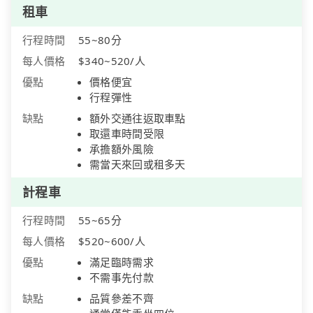
租車
行程時間
55~80分
每人價格
$340~520/人
優點
價格便宜
行程彈性
缺點
額外交通往返取車點
取還車時間受限
承擔額外風險
需當天來回或租多天
計程車
行程時間
55~65分
每人價格
$520~600/人
優點
滿足臨時需求
不需事先付款
缺點
品質參差不齊