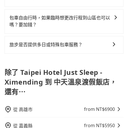
訊提供司機的姓名、電話、車牌、車型等資訊，如在約
需求，tripool都能滿足你。乘車前一天下午五點以前完
Hotel Just Sleep - Ximending到中天溫泉渡假飯店的跳
詬病的就是車況，打開車門才發現仍有上一組乘客遺留
約tripool！如果你是三人以下要乘車，也可參考tripool
現在旅客預訂飯店已經很少透過旅行社，大多是透過
定好的時間與上車地點沒有看到司機，可主動電話聯
成預約，隔天保證出車。如需公司報帳打統編，在結帳
表小黃可能較為便宜，但當你們人數超過四位時，叫兩
的垃圾或者撞凹的車門仍未被修理，每一次租車都好像
的拼車共乘服務，最多可再節省50%的交通費用。
OTA (online travel agent) 來完成，除了可以快速依據
繫，可能原本約定的地點不適合暫停而改停靠在附近的
時可以受理，並於乘車後一週內寄出電子收據。
包車自由行時，如果臨時想更改行程到山區也可以
輛計程車的費用就貴了，改預約一輛tripool的九人座廂
在開樂透一樣。另外，偶爾也會遇到明明已經預約了時
地區、價位、人數、特殊需求來搜尋適合的旅店與房
位置。但如果遇到車輛故障或者前一趟車嚴重耽誤，
嗎？要加錢？
型車最高可省$900。
間但上一位用戶卻遲遲尚未歸還，又或者要還車時卻偏
型，更重要的是通常價格是官網的6~8折，如果又有加入
tripool會盡快改派以減少乘客等待的時間。
偏找不到停車位，對於急著用車或者要載其他乘客的人
可以的，當您的旅程需要穿越山區或是高海拔地區時，
會員或者使用特定的信用卡，還可以累積點數做現金回
來說就有不小的風險。最後，雖然路邊隨租隨還看似方
旅步可能會根據行經的路線是否超過海拔1500公尺來進
饋或未來換取免費的住房。台灣人常用的線上訂房平台
旅步是否提供多日或特殊包車服務？
便，但實際使用時還是有其區域的限制，實際可停靠的
行額外的費用收取。但是，這些費用會在您下訂單後、
有Booking.com、Agoda.com、Hotels.com、
地點與你的上下車地點仍有段距離，在遇到下雨天或者
若您有多日或特殊包車需求，您可以先來信旅步，會有
出發前先與您進行確認，確保您明確知道所有的費用。
Expedia.com、Trip.com等。正常來說，線上刷卡付款
載行李時，就顯得非常不便。
專人回覆您。
我們會透過Email的方式向您說明收費細節，讓您能更放
完後預定就完成，事先不用電話確認空房，事後也不用
除了 Taipei Hotel Just Sleep -
心地享受旅步為您提供的服務。
告知付款完畢，一切都能在網路上操作。但有些較冷門
或規模較小的飯店，有可能再多平台同時上架而發生超
Ximending 到 中天溫泉渡假飯店，
賣的現象，便有可能到了現場卻沒房可住的窘境，所以
還有⋯
在預定時要不選擇評分高、評論多的飯店，不然就是還
要再人工電話與飯店確認。預訂民宿方面，如不怕麻
煩，有些時候直接打電話問的價格可能比民宿訂房網來
from NT$
6900
從
高雄市
得便宜，但缺點就是多數要匯款並再人工確認。假如不
介意多花一點錢省下這些瑣碎的事，台灣本土的AsiaYo
from NT$
5950
從
嘉義縣
或者國際Airbnb都值得推薦。