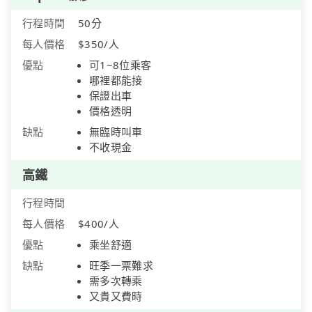
行程時間
50分
每人價格
$350/人
優點
可1~8位乘客
哪裡都能接
保證出車
價格透明
缺點
無臨時叫車
不收現金
高鐵
行程時間
每人價格
$400/人
優點
乘坐舒適
缺點
旺季一票難求
需多次轉乘
又貴又費時