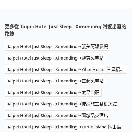
更多從 Taipei Hotel Just Sleep - Ximending 附近出發的
路線
Taipei Hotel Just Sleep - Ximending→張美阿嬤農場
Taipei Hotel Just Sleep - Ximending→羅東火車站
Taipei Hotel Just Sleep - Ximending→Yilan Hostel 三星招待所
Taipei Hotel Just Sleep - Ximending→宜蘭火車站
Taipei Hotel Just Sleep - Ximending→太平山莊
Taipei Hotel Just Sleep - Ximending→捷絲旅宜蘭礁溪館
Taipei Hotel Just Sleep - Ximending→蘭城晶英酒店
Taipei Hotel Just Sleep - Ximending→Turtle Island 龜山島