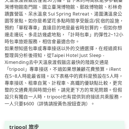
天溫泉渡假飯店僅需50分鐘，省下來的時間就能多參觀臺
灣博物館南門館、國立臺灣博物館、郵政博物館、杉林奇
蹟露營區、呆水溫泉 Sui Spring Retreat、湯圍溝溫泉公
園等景點。如你是希望花多點時間享受飯店/民宿的設施，
預約「單程專車」直達目的地是最省時划算的，但如你想
邊走邊玩、多走訪幾處地點，「計時包車」的彈性2~12小
時包車旅遊服務，相信會最適合你。
如果想知道包車或專車接送以外的交通選擇，在經過資料
整理與分析後得知，從Taipei Hotel Just Sleep -
Ximending去中天溫泉渡假飯店最快的陸路交通是
「tripool」專車接送，不過如果想兼顧花費預算，iRent
在5~8人時能最省錢。以下表格中的資料是預設在5人時，
專車接送、租車自駕、計程車、高鐵的優缺點比較，更完
整的交通費用與時間分析，請見更下方的常見問題。但假
設只有獨自一人時，tripool也有提供到府接送共乘服務，
一人只要$600（詳情請按黃色按鈕查詢）。
tripool 旅步