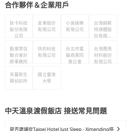
合作夥伴＆企業用戶
狄卡科技
金車股份
小吳娛樂
台灣赫斯
股份有限
有限公司
有限公司
特媒體股
公司
份有限公
司
勤業眾信
快豹科技
台北市電
台灣應用
聯合會計
有限公司
腦商業同
材料股份
師事務所
業公會
有限公司
禾馨新生
國立臺灣
婦幼診所
大學
中天溫泉渡假飯店 接送常見問題
是否建議從Taipei Hotel Just Sleep - Ximending搭