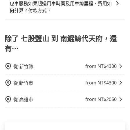
方式： 公車或客運：乘坐公車或客運到達或離開火車
包車服務如果超過用車時間及用車總里程，費用如
站，相對便宜經濟。 計程車：乘坐計程車到達或離開火
何計算？付款方式？
車站，方便快捷但昂貴。 捷運/輕軌：通過捷運或輕軌到
旅步的包車服務可以根據您的需求安排用車，若超過預
達或離開火車站，快捷便利。 包車：預定包車到達或離
定的用車時間，每小時會加收1000元的費用；若超過預
開火車站，是最便利的，無需與人共乘、快速抵達。
定的里程數，每10公里加收150元的費用。這些額外費
除了 七股鹽山 到 南鯤鯓代天府，還
用可以在下車前付現給司機。
有⋯
from NT$
4300
從
新竹縣
from NT$
4300
從
新竹市
from NT$
2050
從
高雄市