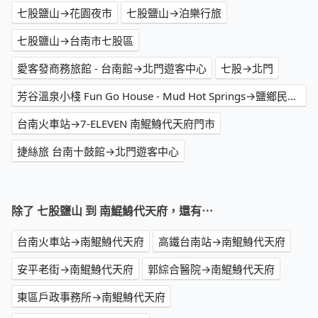
七股鹽山→花園夜市
七股鹽山→泊樂行旅
七股鹽山→台南市七股區
愛客發商務旅館 - 台南館→北門遊客中心
七股→北門
芳谷溫泉小棧 Fun Go House - Mud Hot Springs→鹽鄉民宿餐廳
台南火車站→7-ELEVEN 南鯤鯓代天府門市
捷絲旅 台南十鼓館→北門遊客中心
除了 七股鹽山 到 南鯤鯓代天府，還有⋯
台南火車站→南鯤鯓代天府
高鐵台南站→南鯤鯓代天府
安平老街→南鯤鯓代天府
郭綜合醫院→南鯤鯓代天府
東區戶政事務所→南鯤鯓代天府