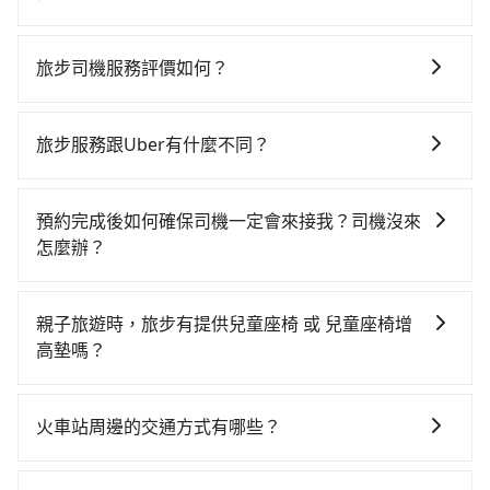
路邊可隨租隨借的iRent應該是你最便宜選擇。註冊完
如選擇小黃直達，在台南可以透過app叫車的有55688台
iRent的app後，可以每小時$115~205承租小轎車，每
灣大車隊、Uber、Line Taxi、Yoxi等。依照里程跳錶計
公里再額外加收$3.2，從七股鹽山到南鯤鯓代天府的花
旅步司機服務評價如何？
算，價格約為355~400元間。不過台南市僅有合法計程
費預估為$400~850（金額差異來自於平假日、車款差
在 Google 上關於旅步的評論中，許多人都給予旅步司
車約4,140輛，計程車密度為雙北的4.6%，也就是說要臨
異、抵達目的地後多久原路返回），雖已將每小時40元
機非常高的評價，認為他們非常專業且親切！讓他們的
時叫到小黃的難度是台北或新北的20倍之多。再加上台
路邊停車費用預估進去，但額外的汽車保險與可能的罰
旅步服務跟Uber有什麼不同？
旅程更加順暢和舒適。」
南市有些計程車司機不按錶計費，約有17%會採現場議
單都需自付。再者，和運的iRent只提供最基本的車型，
tripool 旅步具備以下特色： (1) 採事前預約制。 (2) 在
價，建議最好先上網預約，以免當場被坑受騙。雖然七
如Toyota Yaris、Prius C、Vios這類乘坐體驗較差的車
中長程提供最優惠的價格。 (3) 全台服務，不分城市與郊
股鹽山到南鯤鯓代天府的跳表小黃可能較為便宜，但仍
預約完成後如何確保司機一定會來接我？司機沒來
款，如果人數超過四位，更是沒有較大的七人座或九人
區。 (4) 有較為嚴謹的乘車時間與取消政策。
有臨時攔不到車以及計程車司機不跳錶計費的風險，如
怎麼辦？
座可供選擇，而且無人租車最令人詬病的就是車況，打
你們人數在五人以上，分坐兩台計程車就不太方便，反
開車門才發現仍有上一組乘客遺留的垃圾或者撞凹的車
只要完成預約並付款完成，訂單就成立，tripool也保證
而能事先預約且品質穩定的tripool，可能更適合你。
門仍未被修理，每一次租車都好像在開樂透一樣。另
派車。在出發前一天晚上八點時，會透過電子郵件與簡
親子旅遊時，旅步有提供兒童座椅 或 兒童座椅增
外，偶爾也會遇到明明已經預約了時間但上一位用戶卻
訊提供司機的姓名、電話、車牌、車型等資訊，如在約
高墊嗎？
遲遲尚未歸還，又或者要還車時卻偏偏找不到停車位，
定好的時間與上車地點沒有看到司機，可主動電話聯
對於急著用車或者要載其他乘客的人來說就有不小的風
是的，我們提供兒童安全座椅。一台車至多提供一個兒
繫，可能原本約定的地點不適合暫停而改停靠在附近的
險。最後，雖然路邊隨租隨還看似方便，但實際使用時
童座椅。每趟每個租金 NT$300。您可以在預定服務時
位置。但如果遇到車輛故障或者前一趟車嚴重耽誤，
火車站周邊的交通方式有哪些？
還是有其區域的限制，實際可停靠的地點與你的上下車
填寫您的需求。
tripool會盡快改派以減少乘客等待的時間。
地點仍有段距離，在遇到下雨天或者載行李時，就顯得
火車站通常是城市的交通樞紐，以下是火車站常見交通
非常不便。