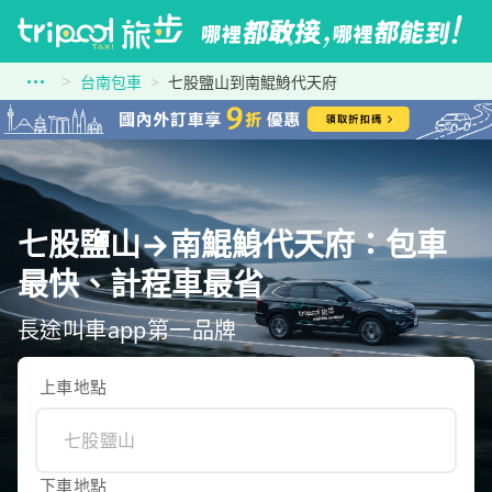
台南包車
七股鹽山到南鯤鯓代天府
七股鹽山→南鯤鯓代天府：包車
最快、計程車最省
長途叫車app第一品牌
上車地點
下車地點