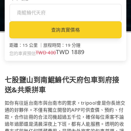
查詢真實價格
距離
：
15 公里
｜
旅程時間
：
19 分鐘
TWD
1889
TWD
400
您的車資預估
七股鹽山到南鯤鯓代天府包車到府接
送&共乘拼車
如你有往返台南市與台南市的需求，tripool會是你長途交
通的好夥伴。不僅有獨立開發的APP可供查價、預約、付
款，合作註冊的合法司機超過五千位，確保每位乘客不論
過年過節還是清晨深夜上下班，都有人能服務。透明的收