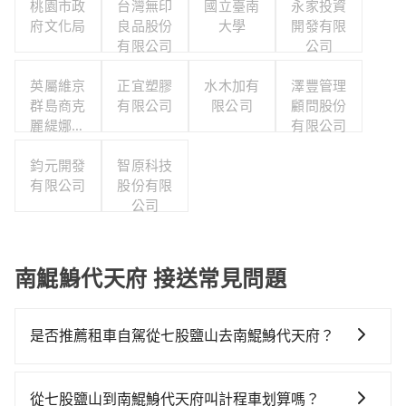
桃園市政
台灣無印
國立臺南
永家投資
府文化局
良品股份
大學
開發有限
有限公司
公司
英屬維京
正宜塑膠
水木加有
澤豐管理
群島商克
有限公司
限公司
顧問股份
麗緹娜智
有限公司
慧產權有
限公司台
鈞元開發
智原科技
灣分公司
有限公司
股份有限
公司
南鯤鯓代天府 接送常見問題
是否推薦租車自駕從七股鹽山去南鯤鯓代天府？
如果你有台灣駕照且對自己駕駛技術有信心，且需要絕
對的時間彈性，最重要的是你當天就要來回，那在台南
從七股鹽山到南鯤鯓代天府叫計程車划算嗎？