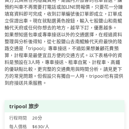
費方式與無任何隱藏費用，是國內外旅客的包車首選，讓
預約叫車不再需要打電話或加LINE問報價，只要花一分鐘
填寫資料即可完成，收到訂單編號後訂單即成立，訂單成
立保證出車。現在就點選黃色按鈕，輸入七股鹽山和南鯤
鯓代天府或任何你想去的地方，越早下訂，優惠越多。
如果想知道包車或專車接送以外的交通選擇，在經過資料
整理與分析後得知，從七股鹽山去南鯤鯓代天府最快的陸
路交通是「tripool」專車接送，不過如果想兼顧花費預
算，計程車是最便宜且方便的交通方式。以下表格中的資
料是預設在3人時，專車接送、租車自駕、計程車、高鐵
的優缺點比較，更完整的交通費用與時間分析，請見更下
方的常見問題。但假設只有獨自一人時，tripool也有提供
到府接送共乘服務。
tripool 旅步
行程時間
20分
每人價格
$630/人