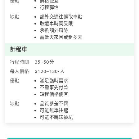
優點
價格便宜
行程彈性
缺點
額外交通往返取車點
取還車時間受限
承擔額外風險
需當天來回或租多天
計程車
行程時間
35~50分
每人價格
$120~130/人
優點
滿足臨時需求
不需事先付款
短程價格便宜
缺點
品質參差不齊
可能無車往返
可能不跳錶被坑