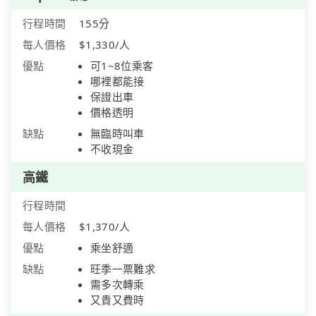
行程時間
155分
每人價格
$1,330/人
優點
可1~8位乘客
哪裡都能接
保證出車
價格透明
缺點
無臨時叫車
不收現金
高鐵
行程時間
每人價格
$1,370/人
優點
乘坐舒適
缺點
旺季一票難求
需多次轉乘
又貴又費時