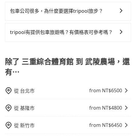
為了讓旅步貴賓能夠享有更多取消訂單的彈性，我們提
認是否能協助安排。
上，tripool都是你從三重綜合體育館到武陵農場的最佳
發現仍有上一組乘客遺留的垃圾或者撞凹的車門仍未被
tripool的拼車共乘服務，最多可再節省50%的交通費
供用車前一天凌晨六點前取消訂單的服務。所以我們會
包車公司很多，為什麼要選擇tripool旅步？
選擇。
修理，每一次租車都好像在開樂透一樣。另外，偶爾也
用。
在用車前一天才開始安排車輛，並於用車前一天晚上8點
會遇到明明已經預約了時間但上一位用戶卻遲遲尚未歸
旅步提供多種車型，從轎車、休旅車到九人座，讓您可
提供服務司機和車輛資訊。如果您有特殊的用車需求，
還，又或者要還車時卻偏偏找不到停車位，對於急著用
以依照您行程人數的需求進行選擇。此外，為確保您的
可事先將您的需求寄至旅步的客服信箱：
tripool有提供包車旅遊嗎？有價格表可參考嗎？
車或者要載其他乘客的人來說就有不小的風險。最後，
旅途安全無憂，我們的司機都是專業且可靠的職業駕
booking@tripool.app，將有專人協助回覆確認是否能
雖然路邊隨租隨還看似方便，但實際使用時還是有其區
tripool提供全台各地包括武陵農場與三重綜合體育館的
駛。關於價格，旅步官網可一鍵即時查價，所示價格絕
協助安排。」
域的限制，實際可停靠的地點與你的上下車地點仍有段
包車旅遊，從單純的單趟接送到算時間的計時包車都
無隱藏費用，且還提供優於其他業者更彈性的取消政
距離，在遇到下雨天或者載行李時，就顯得非常不便。
有，可彈性選擇2~12小時的服務，滿足家族出遊、朋友
除了 三重綜合體育館 到 武陵農場，還
策，讓您在規劃行程時能更無後顧之憂。無論您是要前
聚會、婚喪喜慶等不同的需求。價格透明、無隱藏費
往市區還是郊區，我們都可以為您提供最佳的旅遊體
有⋯
用，網站試算即真實價格，免去來回電話確認。一天包
驗。所以，如果您正在尋找一家可靠的包車公司，
車的價格可能跟其他車隊相差無幾，但是如果只需要短
tripool旅步絕對是您值得信任的不二選擇！
時數或者單程專車服務者，敢大聲說我們價格絕對最划
from NT$
6500
從
台北市
算。網站上可直接挑選小轎車、休旅車、或九人座箱型
車，如需10人以上巴士，請來信洽詢。
from NT$
4800
從
基隆市
from NT$
6450
從
新竹市