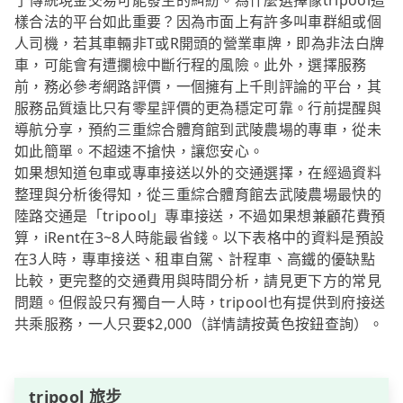
了傳統現金交易可能發生的糾紛。為什麼選擇像tripool這
樣合法的平台如此重要？因為市面上有許多叫車群組或個
人司機，若其車輛非T或R開頭的營業車牌，即為非法白牌
車，可能會有遭攔檢中斷行程的風險。此外，選擇服務
前，務必參考網路評價，一個擁有上千則評論的平台，其
服務品質遠比只有零星評價的更為穩定可靠。行前提醒與
導航分享，預約三重綜合體育館到武陵農場的專車，從未
如此簡單。不超速不搶快，讓您安心。
如果想知道包車或專車接送以外的交通選擇，在經過資料
整理與分析後得知，從三重綜合體育館去武陵農場最快的
陸路交通是「tripool」專車接送，不過如果想兼顧花費預
算，iRent在3~8人時能最省錢。以下表格中的資料是預設
在3人時，專車接送、租車自駕、計程車、高鐵的優缺點
比較，更完整的交通費用與時間分析，請見更下方的常見
問題。但假設只有獨自一人時，tripool也有提供到府接送
共乘服務，一人只要$2,000（詳情請按黃色按鈕查詢）。
tripool 旅步