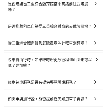
是否建議從三重綜合體育館搭乘高鐵前往武陵農
場？
若要從三重綜合體育館搭高鐵前往武陵農場，高鐵較
貴、費時！從最早06:26一直到23:00，台北-台中一天最
是否推薦租車自駕從三重綜合體育館去武陵農場？
多有102班次高鐵可搭乘。假設從三重綜合體育館 (新北
如果你有台灣駕照且對自己駕駛技術有信心，且在車上
市三重區) 前往最靠近的台北高鐵站，叫一輛計程車花費
時不需要閉目養神（因為要自己開車），最重要的是你
約200元、車程約10分鐘。抵達高鐵站後，步行進站、
從三重綜合體育館到武陵農場叫計程車划算嗎？
當天就要來回，那在新北路邊可隨租隨借的iRent應該是
現場購票並於月台排隊的時間約25分鐘，再乘坐47~66
如選擇小黃直達，在新北可以透過app叫車的有55688台
你最便宜選擇。註冊完iRent的app後，可以每小時
分鐘（平均57分）的高鐵從台北站前往台中高鐵站，每
灣大車隊、Uber、Line Taxi、Yoxi等，如果在路邊攔不
$115~205承租小轎車，每公里再額外加收$3.2，從三重
人票價700元，再用10分鐘出站、等待車站前排班的計
包車自由行時，如果臨時想更改行程到山區也可以
到車，也可考慮打電話至三重綜合體育館附近的計程車
綜合體育館到武陵農場的花費預估為$2,600~3,250（金
程車，搭上小黃後約花70分鐘、車費1,800元後，抵達武
嗎？要加錢？
隊，如德利交通、金松交通、宜承交通等叫車看看。依
額差異來自於平假日、車款差異、抵達目的地後多久原
陵農場 (台中市和平區) 的目的地。全程加上轉車時間共2
可以的，當您的旅程需要穿越山區或是高海拔地區時，
照里程跳錶計算，價格約為4,740~5,700元間，但如改預
路返回），雖已將eTag和可能的每小時40元路邊停車費
小時52分鐘，假設3位同行，高鐵加轉乘之平均每人花費
旅步可能會根據行經的路線是否超過海拔1500公尺來進
約tripool可省高達$1,700。關於交通需要特別注意：像
用預估進去，但額外的汽車保險與可能的罰單都需自
旅步包車服務是否有提供導覽解說服務？
為1,370元。但如果全程使用tripool並到府專車接送，
行額外的費用收取。但是，這些費用會在您下訂單後、
武陵農場這樣的偏遠地區，計程車不會在路上巡迴找客
付。再者，和運的iRent只提供最基本的車型，如Toyota
則每人平均花費約1,330元，費時2小時36分鐘。選擇搭
抱歉！目前旅步的包車服務暫無提供導覽服務，如果您
出發前先與您進行確認，確保您明確知道所有的費用。
人。它們通常只在特定地點等候，或者必須透過叫車平
Yaris、Prius C、Vios這類乘坐體驗較差的車款，如果人
乘高鐵而不預約包車，不僅每人至少額外負擔40元車
需要導覽服務，可事先透過電子郵件
我們會透過Email的方式向您說明收費細節，讓您能更放
台或電話叫車，這代表你需要事先預約，並且要做好等
如需申請通行證，能否提前幾天知道車子資訊？
數超過四位，更是沒有較大的七人座或九人座可供選
資，而且更會額外浪費16分鐘在轉乘與等車上，現在還
booking@tripool.app聯繫我們，將有專人協助回覆確
心地享受旅步為您提供的服務。
待較久的心理準備。綜合以上，無論在價格或服務品質
擇，而且無人租車最令人詬病的就是車況，打開車門才
不馬上來預約tripool！如果你僅有兩位乘車，也可參考