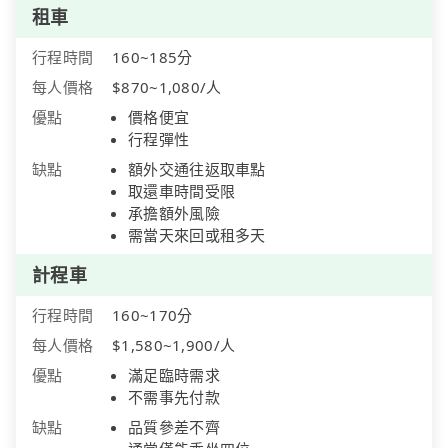
租車
行程時間
160~185分
每人價格
$870~1,080/人
優點
價格便宜
行程彈性
缺點
額外交通往返取車點
取還車時間受限
承擔額外風險
需當天來回或租多天
計程車
行程時間
160~170分
每人價格
$1,580~1,900/人
優點
滿足臨時需求
不需事先付款
缺點
品質參差不齊