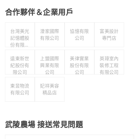
合作夥伴＆企業用戶
台灣美光
澄家國際
協憶有限
富美設計
記憶體股
有限公司
公司
專門店
份有限公
司
遠東新世
上盟國際
美律實業
英璋室內
紀股份有
興業有限
股份有限
裝修工程
限公司
公司
公司
有限公司
東昱物流
妃祥美容
有限公司
精品店
武陵農場 接送常見問題