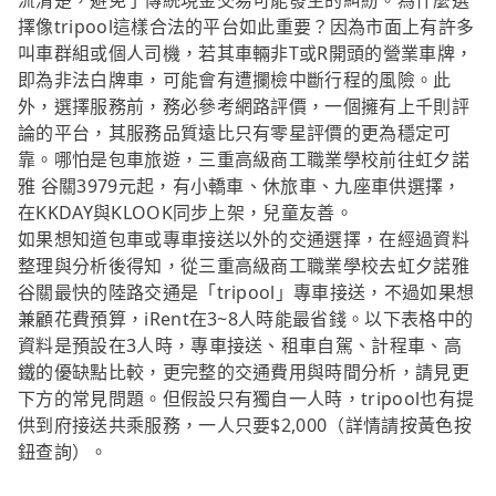
流清楚，避免了傳統現金交易可能發生的糾紛。為什麼選
擇像tripool這樣合法的平台如此重要？因為市面上有許多
叫車群組或個人司機，若其車輛非T或R開頭的營業車牌，
即為非法白牌車，可能會有遭攔檢中斷行程的風險。此
外，選擇服務前，務必參考網路評價，一個擁有上千則評
論的平台，其服務品質遠比只有零星評價的更為穩定可
靠。哪怕是包車旅遊，三重高級商工職業學校前往虹夕諾
雅 谷關3979元起，有小轎車、休旅車、九座車供選擇，
在KKDAY與KLOOK同步上架，兒童友善。
如果想知道包車或專車接送以外的交通選擇，在經過資料
整理與分析後得知，從三重高級商工職業學校去虹夕諾雅
谷關最快的陸路交通是「tripool」專車接送，不過如果想
兼顧花費預算，iRent在3~8人時能最省錢。以下表格中的
資料是預設在3人時，專車接送、租車自駕、計程車、高
鐵的優缺點比較，更完整的交通費用與時間分析，請見更
下方的常見問題。但假設只有獨自一人時，tripool也有提
供到府接送共乘服務，一人只要$2,000（詳情請按黃色按
鈕查詢）。