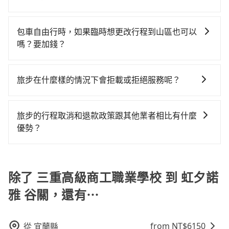
特別注意：像虹夕諾雅 谷關這樣的偏遠地區，計程車不
車型，如Toyota Yaris、Prius C、Vios這類乘坐體驗較
人至少額外負擔40元車資，而且更會額外浪費16分鐘在
在選擇交通方式時，您可依下列建議的考慮因素做選
會在路上巡迴找客人。它們通常只在特定地點等候，或
差的車款，如果人數超過四位，更是沒有較大的七人座
轉乘與等車上，現在還不馬上來預約tripool！如果你僅
擇： 預算：不同交通工具價格不同，可先確定您的預
者必須透過叫車平台或電話叫車，這代表你需要事先預
包車自由行時，如果臨時想更改行程到山區也可以
或九人座可供選擇，而且無人租車最令人詬病的就是車
有兩位乘車，也可參考tripool的拼車共乘服務，最多可
算。計程車最貴，而大眾運輸通常較便宜。 行程：需多
約，並且要做好等待較久的心理準備。綜合以上，無論
嗎？要加錢？
況，打開車門才發現仍有上一組乘客遺留的垃圾或者撞
再節省50%的交通費用。
點停留的行程建議可選可客製化行程的包車，如果時間
在價格或服務品質上，tripool都是你從三重高級商工職
凹的車門仍未被修理，每一次租車都好像在開樂透一
可以的，當您的旅程需要穿越山區或是高海拔地區時，
比較寬鬆且不介意耗時轉乘可選大眾運輸或較貴的計程
業學校到虹夕諾雅 谷關的最佳選擇。
樣。另外，偶爾也會遇到明明已經預約了時間但上一位
旅步可能會根據行經的路線是否超過海拔1500公尺來進
車。 旅行人數：人數多時包車較方便舒適且每個人攤提
旅步在什麼樣的情況下會拒載或拒絕服務呢？
用戶卻遲遲尚未歸還，又或者要還車時卻偏偏找不到停
行額外的費用收取。但是，這些費用會在您下訂單後、
下來的車資也比較便宜，人數少可搭乘大眾運輸或計程
車位，對於急著用車或者要載其他乘客的人來說就有不
當您使用 tripool 旅步乘車日期當天，若發生以下 3 項
出發前先與您進行確認，確保您明確知道所有的費用。
車。 時間：需在特定時間到達目的地可選包車或計程
小的風險。最後，雖然路邊隨租隨還看似方便，但實際
原因，司機有權拒絕服務： 1) 當日搭車人數或行李超過
我們會透過Email的方式向您說明收費細節，讓您能更放
車，不趕時間即可選用大眾運輸。 便利性：需要便利性
旅步的行程取消和退款政策跟其他業者相比有什麼
使用時還是有其區域的限制，實際可停靠的地點與你的
訂購時填寫的數量。請務必確實填寫當日實際攜帶的行
心地享受旅步為您提供的服務。
和方便性可選包車和計程車，喜歡探險和體驗當地文化
優勢？
上下車地點仍有段距離，在遇到下雨天或者載行李時，
李及乘坐的總人數，包含成人及兒童／嬰幼兒。 2) 孩童
則可搭乘大眾運輸。
就顯得非常不便。
當您需要取消旅行行程時，旅步提供比其他業者更具彈
同行，卻無自備或加購兒童座椅。提醒您，為了保護孩
性的取消政策，以給予乘客更多的保障和方便。只需在
童的安全，依道路交通安全規則規定，四歲以下的孩童
用車前一天的凌晨六點前完成取消訂單作業，旅步就承
除了 三重高級商工職業學校 到 虹夕諾
必須乘坐兒童座椅。 3) 搭乘寵物友善專車卻沒有裝籠。
諾會無條件全額退款，讓乘客感到安心之餘，降低風險
避免影響行車安全，請您務將寵物置入提籠或提袋內。
雅 谷關，還有⋯
的同時也確保乘客的權益。
from NT$
6150
從
宜蘭縣