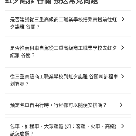
虹夕諾雅 谷關 接送常見問題
是否建議從三重高級商工職業學校搭乘高鐵前往虹
夕諾雅 谷關？
若要從三重高級商工職業學校搭高鐵前往虹夕諾雅 谷
關，高鐵較貴、費時！從最早06:26一直到23:00，台北-
是否推薦租車自駕從三重高級商工職業學校去虹夕
台中一天最多有102班次高鐵可搭乘。假設從三重高級商
諾雅 谷關？
工職業學校 (新北市三重區) 前往最靠近的台北高鐵站，
如果你有台灣駕照且對自己駕駛技術有信心，且在車上
叫一輛計程車花費約200元、車程約10分鐘。抵達高鐵
時不需要閉目養神（因為要自己開車），最重要的是你
站後，步行進站、現場購票並於月台排隊的時間約25分
從三重高級商工職業學校到虹夕諾雅 谷關叫計程車
當天就要來回，那在新北路邊可隨租隨借的iRent應該是
鐘，再乘坐47~66分鐘（平均57分）的高鐵從台北站前
划算嗎？
你最便宜選擇。註冊完iRent的app後，可以每小時
往台中高鐵站，每人票價700元，再用10分鐘出站、等
如選擇小黃直達，在新北可以透過app叫車的有55688台
$115~205承租小轎車，每公里再額外加收$3.2，從三重
待車站前排班的計程車，搭上小黃後約花70分鐘、車費
灣大車隊、Uber、Line Taxi、Yoxi等，如果在路邊攔不
高級商工職業學校到虹夕諾雅 谷關的花費預估為
1,800元後，抵達虹夕諾雅 谷關 (台中市和平區) 的目的
預定包車自由行時，行程都可以隨便安排嗎？
到車，也可考慮打電話至三重高級商工職業學校附近的
$2,600~3,250（金額差異來自於平假日、車款差異、抵
地。全程加上轉車時間共2小時52分鐘，假設3位同行，
只要不超出您選用的用車時間及行程總公里數，且行程
計程車隊，如大全聯計程車、金松交通、泰順計程車等
達目的地後多久原路返回），雖已將eTag和可能的每小
高鐵加轉乘之平均每人花費為1,370元。但如果全程使用
沒有到達海拔1500公里以上的山區，行程都是可以依照
叫車看看。依照里程跳錶計算，價格約為4,740~5,700元
時40元路邊停車費用預估進去，但額外的汽車保險與可
包車、計程車、大眾運輸 (如：客運、火車、高鐵)
tripool並到府專車接送，則每人平均花費約1,330元，
您的需求安排的。
間，但如改預約tripool可省高達$1,700。關於交通需要
能的罰單都需自付。再者，和運的iRent只提供最基本的
該怎麼選？
費時2小時36分鐘。選擇搭乘高鐵而不預約包車，不僅每