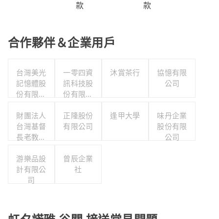
款
款
合作夥伴＆企業用戶
台灣美光
一零四資
沐賞茶行
協憶有限
記憶體股
訊科技股
公司
份有限公
份有限公
司
司
財團法人
正隆股份
逢甲大學
味丹企業
台灣基督
有限公司
股份有限
長老教會
公司
宣教基金
游樂品設
會
曾辰企業
計有限公
社
司