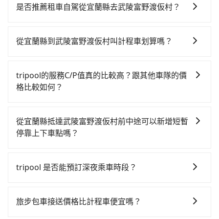
費時，且難叫計程車前往高鐵站！從最早06:15一直到
是否推薦租車自駕從宜蘭縣去武陵富野渡仮村？
22:50，南港-台中一天最多有101班次高鐵可搭乘。假設
如果你有台灣駕照且對自己駕駛技術有信心，且在車上
從宜蘭縣羅東鎮前往最靠近的南港高鐵站，叫一輛計程
時不需要閉目養神（因為要自己開車），最重要的是你
車花費約1,800元、車程約70分鐘。抵達高鐵站後，步行
從宜蘭縣到武陵富野渡仮村叫計程車划算嗎？
當天就要來回，那在宜蘭路邊可隨租隨借的iRent應該是
進站、現場購票並於月台排隊的時間約20分鐘，再乘坐
如選擇小黃直達，在宜蘭可以透過app叫車的有55688台
你最便宜選擇。註冊完iRent的app後，可以每小時
58~77分鐘（平均68分）的高鐵從南港站前往台中高鐵
灣大車隊、Uber、Line Taxi、Yoxi等，如果在路邊攔不
$115~205承租小轎車，每公里再額外加收$3.2，從宜蘭
站，每人票價750元，再用10分鐘出站、等待車站前排
tripool的服務C/P值真的比較高？跟其他車隊的價
到車，也可考慮打電話至附近的計程車隊，如東慶計程
縣（羅東鎮）到武陵富野渡仮村的花費預估為
班的計程車，搭上小黃後約花70分鐘、車費1,800元後，
格比較如何？
車、東慶計程汽車行、羅東信通無線電計程車等叫車看
$3,250~4,000（金額差異來自於平假日、車款差異、抵
抵達武陵富野渡仮村 (台中市和平區) 的目的地。全程加
在服務品質許可下，乘客當然希望價格越便宜越好，而
看。依照里程跳錶計算，價格約為5,090~7,600元間，但
達目的地後多久原路返回），雖已將eTag和可能的每小
上轉車時間共3小時56分鐘，假設4位同行，高鐵加轉乘
市場上稍具規模且合法經營的業者，有以短程與城市為
如改預約tripool可省高達$1,400。但如果你無法提前預
時40元路邊停車費用預估進去，但額外的汽車保險與可
從宜蘭縣抵達武陵富野渡仮村前中途可以新增短暫
之平均每人花費為1,650元。不過宜蘭縣領有合法執照的
主的台灣大車隊、大都會、LINE Taxi、Uber，機場接送
約，或偏好臨時叫車，那要注意宜蘭縣僅有合法計程車
能的罰單都需自付。再者，和運的iRent只提供最基本的
停靠上下車點嗎？
計程車僅有700多輛，計程車的密度為雙北的0.9%，換
則有肯驛、全鋒、格上租車、和運租車，包車旅遊則是
約750輛，計程車密度為雙北的0.9%，也就是說要臨時
車型，如Toyota Yaris、Prius C、Vios這類乘坐體驗較
句話說，臨時要叫小黃的難度是雙北大城市的100倍。縱
tripool有提供多點上下車接送服務，線上預約從宜蘭縣
KKDAY、KLOOK、叫車吧等。tripool旅步專注在長程
叫到小黃的難度是台北或新北的100倍之多。關於交通需
差的車款，如果人數超過四位，更是沒有較大的七人座
使幸運攔到一輛小黃了，宜蘭縣少部分小黃司機不按表
前往武陵富野渡仮村的途中可備註加點。每個加點位
單程接送與跨縣市計時包車，不論從哪邊去哪裡（當然
要特別注意：像武陵富野渡仮村這樣的偏遠地區，計程
tripool 是否能預訂深夜乘車時段？
或九人座可供選擇，而且無人租車最令人詬病的就是車
收費，看乘客是外地人便漫天喊價或恣意繞路。但如果
置，前後額外里程數5公里內加收200元。雖然可能有些
也包括宜蘭縣去武陵富野渡仮村），全台保證出車。由
車不會在路上巡迴找客人。它們通常只在特定地點等
況，打開車門才發現仍有上一組乘客遺留的垃圾或者撞
全程使用tripool並到府專車接送，則每人平均花費約
可以的！tripool 旅步全年無休並提供深夜接送服務。
路線完全順路，但是司機多點停靠就會有額外的等待時
於有高效的車輛調度能力，能以市價7~8折提供專車到府
候，或者必須透過叫車平台或電話叫車，這代表你需要
凹的車門仍未被修理，每一次租車都好像在開樂透一
1,540元，費時3小時26分鐘。選擇搭乘高鐵而不預約包
間，收取額外費用是必要的補償。
服務，是絕大多數乘客出行的最佳選擇。
旅步包車接送價格比計程車便宜嗎？
事先預約，並且要做好等待較久的心理準備。再加上宜
樣。另外，偶爾也會遇到明明已經預約了時間但上一位
車，不僅每人至少額外負擔110元車資，而且更會額外浪
蘭縣有些計程車司機不按錶計費，約有47%會採現場議
用戶卻遲遲尚未歸還，又或者要還車時卻偏偏找不到停
費30分鐘在轉乘與等車上，現在還不馬上來預約