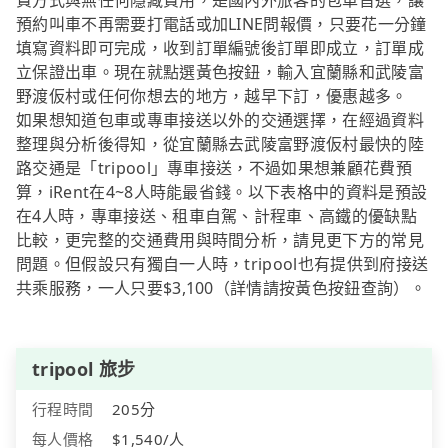
費方式與無任何隱藏費用，是國內外旅客的包車首選，讓
預約叫車不再需要打電話或加LINE問報價，只要花一分鐘
填寫資料即可完成，收到訂單編號後訂單即成立，訂單成
立保證出車。現在就點選黃色按鈕，輸入宜蘭縣和武陵富
野渡仮村或任何你想去的地方，越早下訂，優惠越多。
如果想知道包車或專車接送以外的交通選擇，在經過資料
整理與分析後得知，從宜蘭縣去武陵富野渡仮村最快的陸
路交通是「tripool」專車接送，不過如果想兼顧花費預
算，iRent在4~8人時能最省錢。以下表格中的資料是預設
在4人時，專車接送、租車自駕、計程車、高鐵的優缺點
比較，更完整的交通費用與時間分析，請見更下方的常見
問題。但假設只有獨自一人時，tripool也有提供到府接送
共乘服務，一人只要$3,100（詳情請按黃色按鈕查詢）。
tripool 旅步
行程時間
205分
每人價格
$1,540/人