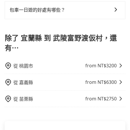
旅步的車資採固定費率與計程車需依行駛距離計費、且
價，建議最好先上網預約，以免當場被坑受騙。雖然宜
車位，對於急著用車或者要載其他乘客的人來說就有不
tripool！如果你是三人以下要乘車，也可參考tripool的
遇塞車、停紅燈時等低速行駛時還需額外加價不同，旅
包車一日遊的好處有哪些？
蘭縣到武陵富野渡仮村的跳表小黃可能較為便宜，但當
小的風險。最後，雖然路邊隨租隨還看似方便，但實際
拼車共乘服務，最多可再節省50%的交通費用。
步費用比計程車低，且能讓您更能輕鬆掌握交通開支。
你們人數超過四位時，叫兩輛計程車的費用就貴了，改
使用時還是有其區域的限制，實際可停靠的地點與你的
包車一日遊的好處很多，首先，包車可以依照自己的意
預約一輛tripool的九人座廂型車最高可省$2,200。
上下車地點仍有段距離，在遇到下雨天或者載行李時，
願和需要來安排行程，其次，包車可以讓您更加深入地
就顯得非常不便。
體驗當地文化和風土人情，此外，包車還可以省去您自
除了 宜蘭縣 到 武陵富野渡仮村，還
己開車也無需擔心路線和交通的問題，更可以在舒適的
有⋯
環境中專心欣賞當地美景和文化，讓您的旅程更加輕鬆
自在。
from NT$
3200
從
桃園市
from NT$
6300
從
嘉義縣
from NT$
2750
從
苗栗縣