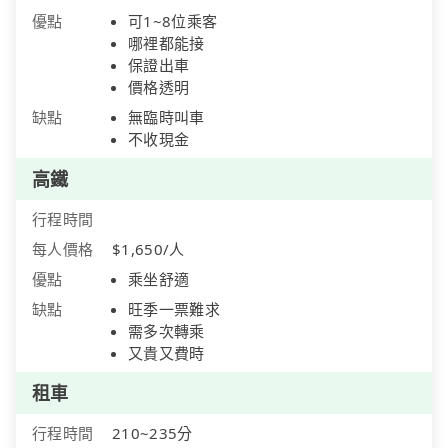
優點
可1~8位乘客
哪裡都能接
保證出車
價格透明
缺點
無臨時叫車
不收現金
高鐵
行程時間
每人價格
$1,650/人
優點
乘坐舒適
缺點
旺季一票難求
需多次轉乘
又貴又費時
租車
行程時間
210~235分