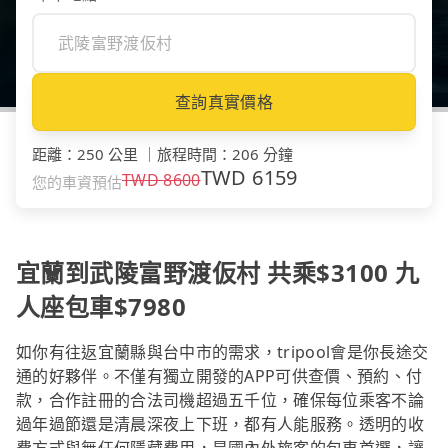
查詢真實價格
距離
：
250 公里
｜
旅程時間
：
206 分鐘
TWD
6159
TWD
8600
您的車資預估
宜蘭到武陵富野渡仮村 共乘$3100 九
人座包車$7980
如你有往返宜蘭縣與台中市的需求，tripool會是你長途交
通的好夥伴。不僅有獨立開發的APP可供查價、預約、付
款，合作註冊的合法司機超過五千位，確保每位乘客不論
過年過節還是清晨深夜上下班，都有人能服務。透明的收