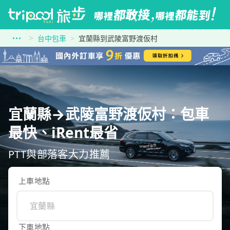
台中包車
宜蘭縣到武陵富野渡仮村
宜蘭縣→武陵富野渡仮村：包車
最快、iRent最省
PTT與部落客大力推薦
上車地點
下車地點