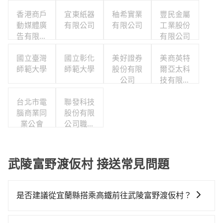
香港商戶
宜東紙器
秞希實業
豐民金屬
動媒體廣
有限公司
有限公司
工業股份
告有限公
有限公司
司台灣分
國立臺灣
公司
國立彰化
美好證券
美商英特
師範大學
師範大學
股份有限
爾亞太科
公司
技有限公
司
台北市電
聯發科技
腦商業同
股份有限
業公會
公司職工
福利委員
會
武陵富野渡仮村 接送常見問題
是否建議從宜蘭縣搭乘高鐵前往武陵富野渡仮村？
若要從宜蘭縣搭高鐵前往武陵富野渡仮村，高鐵較貴、