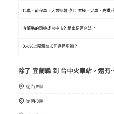
旅步的車資採固定費率與計程車需依行駛距離計費
最佳選擇。
險。最後，雖然路邊隨租隨還看似方便，但實際使
費用比計程車低，且能讓您更能輕鬆掌握交通開支
包車、計程車、大眾運輸 (如：客運、火車、高鐵)
點仍有段距離，在遇到下雨天或者載行李時，就顯
在選擇交通方式時，您可依下列建議的考慮因素做
程車最貴，而大眾運輸通常較便宜。 行程：需多
宜蘭縣的司機或台中市的租車是否合法？
且不介意耗時轉乘可選大眾運輸或較貴的計程車。
許多的Line群組或Facebook社團裡，有很多
也比較便宜，人數少可搭乘大眾運輸或計程車。 
警察臨檢並趕下車，出意外後保險公司更是不會提
可選用大眾運輸。 便利性：需要便利性和方便性
9人以上團體該如何選擇車輛？
無法監控或追查。最好別為了省小錢而冒上不必要的風
輸。
在Line群組或Facebook社團裡，有司機標榜
一定符合台灣法律規定，除了司機擁有合法的職業駕
客車最多座位數量就是9人，如扣掉司機就只能乘坐
好辨別叫的車是否合法，就看車牌的開頭，只要不是
型巴士或大型遊覽車。非法改裝的車輛，不僅與車
除了 宜蘭縣 到 台中火車站，還有
車終止行程事小，如果發生意外，保險公司可不予
上。通常人數沒有超過10位，建議預約一台九人座
從
苗栗縣
比較方便。但也有例外，比方說有些山區或路段是
從
南投縣