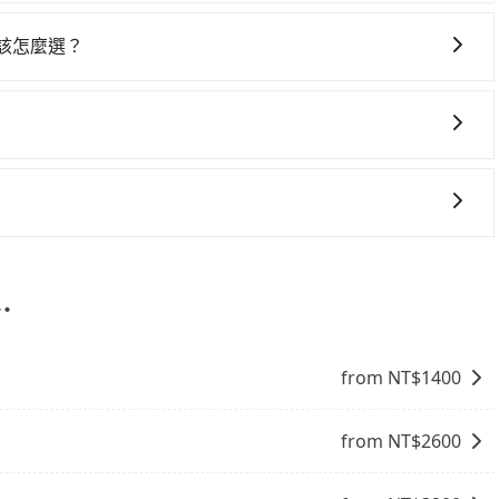
、且遇塞車、停紅燈時等低速行駛時還需額外加價不同，旅步
用時還是有其區域的限制，實際可停靠的地點與你的上下車地
。
 該怎麼選？
得非常不便。
選擇： 預算：不同交通工具價格不同，可先確定您的預算。計
點停留的行程建議可選可客製化行程的包車，如果時間比較寬鬆
 旅行人數：人數多時包車較方便舒適且每個人攤提下來的車資
低價的白牌車、私家車或野雞車在招攬生意，這不僅是違法可能被
時間：需在特定時間到達目的地可選包車或計程車，不趕時間即
供任何理賠，如果又遇到心術不正的司機，其犯罪行為可能都
可選包車和計程車，喜歡探險和體驗當地文化則可搭乘大眾運
險。而tripool雇用的司機、使用的車輛以及配合的車行，
能提供乘坐9人以上之廂型車，其實屬違法。在現行法律下，營業小
駛執照以及良民證外，車輛一定投保最高300萬乘客險。最
8位乘客，如果要10人以上就是營業大客車的範疇，也就是中
R或T開頭的車，就一定是違法。
輛行照不符，連司機的駕照都會不符。在路上被警察盤查請下
⋯
賠償就事大了。千萬別為了省小錢而把朋友親人的安全給賭
與一台小轎車比較划算，如人數超過12位就一定是叫一台中巴
from NT$
1400
禁止大客車通行的，建議在預定時最好先與車行或平台確認。
from NT$
2600