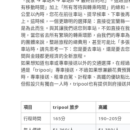
「我家 → 車站A → 車站B → 最終目的地」。
有移動時間」加上「所有等待與轉乘時間」的總和。
公里以內時，您花在前往車站、提早候車、下車後再
上。這時候，一個更聰明的選擇是：直接從宜蘭縣一步
是為此而生。與其讓我們送您到車站，不如直接在我
現，當您省去所有繁瑣的轉乘環節，由我們的專車為
的團體來說，整趟旅程的總費用，甚至可能比「多張
車站時，請先思考一下：您是要去車站，還是要去您的
間與金錢都更經濟的全新旅程。
如果想知道包車或專車接送以外的交通選擇，在經過
通是「tripool」專車接送，不過如果想兼顧花費預
時，專車接送、租車自駕、計程車、高鐵的優缺點比
但假設只有獨自一人時，tripool也有提供到府接送
項目
tripool 旅步
高鐵
行程時間
165分
190~205分
每人價格
$1,360/人
$1,380/人