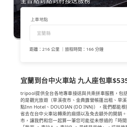
全台點到點到府接送服務
上車地點
距離
：
216 公里
｜
旅程時間
：
166 分鐘
宜蘭到台中火車站 九人座包車$5350
tripool提供全台各地專車接送與共乘拼車服務
的是觀光旅遊（旱溪夜市、金典露營帳篷出租、旱溪
點Inn Hotel、DOUDIAN (DD INN)）
省去在台中火車站轉乘的麻煩以及免去額外的開銷。
市，讓我們和您一起算一筆您可能從未想過的「時間