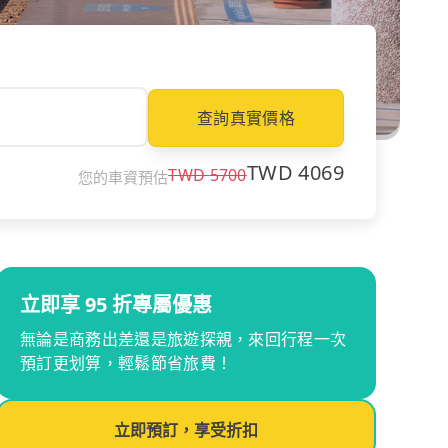
查詢真實價格
TWD
4069
TWD
5700
您的車資預估
立即享 95 折專屬優惠
無論是商務出差還是旅遊探親，來回行程一次
預訂更划算，輕鬆節省旅費！
立即預訂，享受折扣