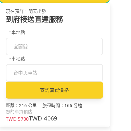
現在預訂，明天出發
到府接送直達服務
上車地點
下車地點
查詢真實價格
距離
：
216 公里
｜
旅程時間
：
166 分鐘
您的車資預估
TWD
4069
TWD
5700