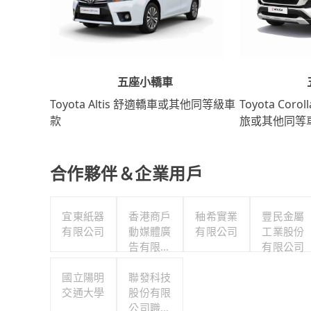
五座小轎車
Toyota Coro
Toyota Altis 舒適轎車或其他同等級車
旅或其他同等
款
合作夥伴＆企業用戶
宜東紙器
香港商戶
秞希實業
豐民金屬
有限公司
動媒體廣
有限公司
工業股份
告有限公
有限公司
司台灣分
國立陽明
聯發科技
公司
交通大學
股份有限
公司職工