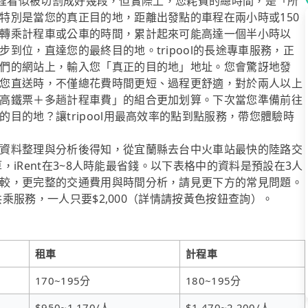
這趟旅程看似被切割成好幾段，但實際上，您耗費的總時間，是「所
特別是當您的真正目的地，距離出發點的車程在兩小時或150
轉乘計程車或公車的時間，累計起來可能高達一個半小時以
到位，直達您的最終目的地。tripool的長途專車服務，正
們的網站上，輸入您「真正的目的地」地址。您會驚訝地發
您直送時，不僅總花費時間更短、過程更舒適，對於兩人以上
高鐵票＋多趟計程車費」的組合更加划算。下次當您準備前往
目的地？讓tripool用最高效率的點到點服務，帶您體驗時
資料整理與分析後得知，從宜蘭縣去台中火車站最快的陸路交
算，iRent在3~8人時能最省錢。以下表格中的資料是預設在3人
較，更完整的交通費用與時間分析，請見更下方的常見問題。
共乘服務，一人只要$2,000（詳情請按黃色按鈕查詢）。
租車
計程車
170~195分
180~195分
$950~1,170/人
$1,470~2,200/人