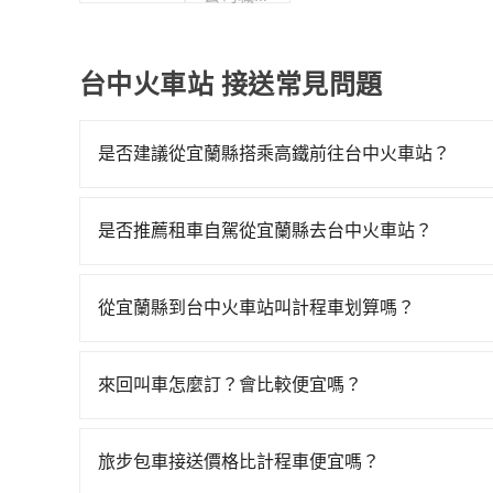
福利委員
會
台中火車站 接送常見問題
是否建議從宜蘭縣搭乘高鐵前往台中火車站？
若要從宜蘭縣搭高鐵前往台中火車站，高鐵較貴、費時
南港-台中一天最多有101班次高鐵可搭乘。假設
是否推薦租車自駕從宜蘭縣去台中火車站？
1,500元、車程約65分鐘。抵達高鐵站後，步行進
如果你有台灣駕照且對自己駕駛技術有信心，且在
鐘（平均68分）的高鐵從南港站前往台中高鐵站，每
天就要來回，那在宜蘭路邊可隨租隨借的iRent應該
車，搭上小黃後約花35分鐘、車費400元後，抵達台
從宜蘭縣到台中火車站叫計程車划算嗎？
$115~205承租小轎車，每公里再額外加收$3.
時11分鐘，假設3位同行，高鐵加轉乘之平均每人花
如選擇小黃直達，在宜蘭可以透過app叫車的有55688台
$2,850~3,500（金額差異來自於平假日、車款
輛，計程車的密度為雙北的0.9%，換句話說，臨時
到車，也可考慮打電話至附近的計程車隊，如合一
時40元路邊停車費用預估進去，但額外的汽車保險與
黃了，宜蘭縣少部分小黃司機不按表收費，看乘客是外
來回叫車怎麼訂？會比較便宜嗎？
里程跳錶計算，價格約為4,410~6,600元間，但如改
車型，如Toyota Yaris、Prius C、Vio
府專車接送，則每人平均花費約1,360元，費時2
為了乘客未來可能的訂單修改或取消，每筆訂單只
好臨時叫車，那要注意宜蘭縣僅有合法計程車約750
或九人座可供選擇，而且無人租車最令人詬病的就
擔20元車資，而且更會額外浪費25分鐘在轉乘與等車
定。至於價格已經市場最優惠，並無特別針對來回
難度是台北或新北的100倍之多。再加上宜蘭縣有
的車門仍未被修理，每一次租車都好像在開樂透一
旅步包車接送價格比計程車便宜嗎？
也可參考tripool的拼車共乘服務，最多可再節省5
限單程或來回。
先上網預約，以免當場被坑受騙。綜合以上，無論在價
遲遲尚未歸還，又或者要還車時卻偏偏找不到停車