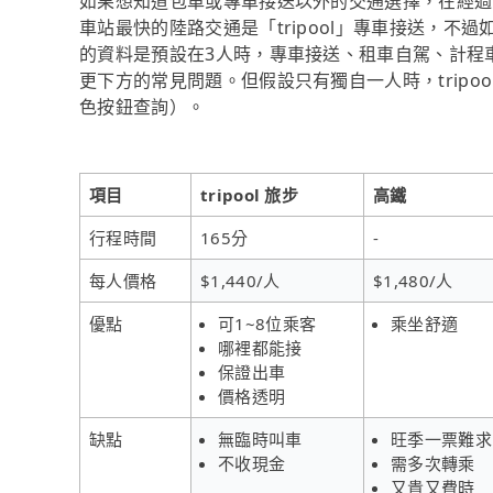
如果想知道包車或專車接送以外的交通選擇，在經過資料
車站最快的陸路交通是「tripool」專車接送，不過
的資料是預設在3人時，專車接送、租車自駕、計程
更下方的常見問題。但假設只有獨自一人時，tripoo
色按鈕查詢）。
項目
tripool 旅步
高鐵
行程時間
165分
-
每人價格
$1,440/人
$1,480/人
優點
可1~8位乘客
乘坐舒適
哪裡都能接
保證出車
價格透明
缺點
無臨時叫車
旺季一票難求
不收現金
需多次轉乘
又貴又費時