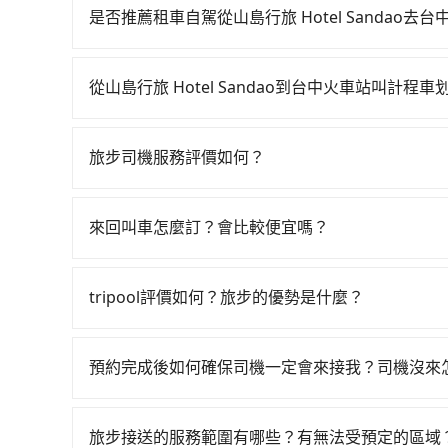
06:15一直到22:50，南港-台中一天最多有101班次
是否推薦租車自駕從山島行旅 Hotel Sandao去
前往最靠近的南港高鐵站，叫一輛計程車花費約1,8
如果你有台灣駕照且對自己駕駛技術有信心，且在
並於月台排隊的時間約20分鐘，再乘坐58~77分
天就要來回，那在宜蘭路邊可隨租隨借的iRent應該
元，再用10分鐘出站、等待車站前排班的計程車，搭
從山島行旅 Hotel Sandao到台中火車站叫計程車
$115~205承租小轎車，每公里再額外加收$3.2，從
中市東區) 的目的地。全程加上轉車時間共3小時18
如選擇小黃直達，在宜蘭可以透過app叫車的有55688台
$2,950~3,600（金額差異來自於平假日、車款
元。不過宜蘭縣領有合法執照的計程車僅有700多輛
到車，也可考慮打電話至山島行旅 Hotel San
時40元路邊停車費用預估進去，但額外的汽車保險與
難度是雙北大城市的100倍，且山島行旅 Hotel 
旅步司機服務評價如何？
叫車看看。依照里程跳錶計算，價格約為4,610~6,90
車型，如Toyota Yaris、Prius C、Vio
小黃了，宜蘭縣少部分小黃司機不按表收費，看乘客是
在 Google 上關於旅步的評論中，許多人都給
提前預約，或偏好臨時叫車，那要注意宜蘭縣僅有合法
或九人座可供選擇，而且無人租車最令人詬病的就
到府專車接送，則每人平均花費約1,440元，費時
程更加順暢和舒適。」
臨時叫到小黃的難度是台北或新北的100倍之多。
的車門仍未被修理，每一次租車都好像在開樂透一
來回叫車怎麼訂？會比較便宜嗎？
負擔40元車資，而且更會額外浪費31分鐘在轉乘與等
議價，建議最好先上網預約，以免當場被坑受騙。綜合
遲遲尚未歸還，又或者要還車時卻偏偏找不到停車
車，也可參考tripool的拼車共乘服務，最多可再節
為了乘客未來可能的訂單修改或取消，每筆訂單只
旅 Hotel Sandao到台中火車站的最佳選擇。
險。最後，雖然路邊隨租隨還看似方便，但實際使
定。至於價格已經市場最優惠，並無特別針對來回
tripool評價如何？旅步的優勢是什麼？
點仍有段距離，在遇到下雨天或者載行李時，就顯
限單程或來回。
根據google的評價，tripool的服務品質整
外，tripool司機專業的駕駛和親切服務態度也
預約完成後如何確保司機一定會來接我？司機沒來
前一日凌晨6點前取消均可無條件全額退費的承諾
只要完成預約並付款完成，訂單就成立，tripoo
提供司機的姓名、電話、車牌、車型等資訊，如在
旅步接送的服務範圍有哪些？有無法受預定的區域