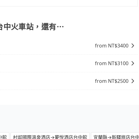
但如果遇到車輛故障或者前一趟車嚴重耽誤，tripool會盡
，我們都能提供服務。
 到 台中火車站，還有⋯
from NT$
3400
from NT$
3100
from NT$
2500
中館
村却國際溫泉酒店→薆悅酒店台中館
宜蘭縣→新驛旅店台