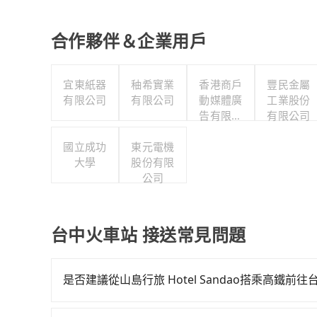
合作夥伴＆企業用戶
宜東紙器
秞希實業
香港商戶
豐民金屬
有限公司
有限公司
動媒體廣
工業股份
告有限公
有限公司
司台灣分
國立成功
東元電機
公司
大學
股份有限
公司
台中火車站 接送常見問題
是否建議從山島行旅 Hotel Sandao搭乘高鐵前
若要從山島行旅 Hotel Sandao搭高鐵前往