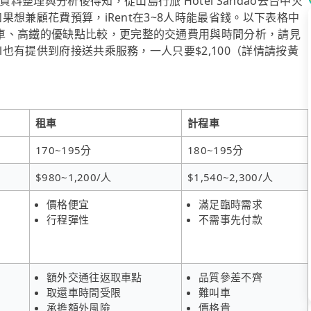
整理與分析後得知，從山島行旅 Hotel Sandao去台中火
如果想兼顧花費預算，iRent在3~8人時能最省錢。以下表格中
車、高鐵的優缺點比較，更完整的交通費用與時間分析，請見
l也有提供到府接送共乘服務，一人只要$2,100（詳情請按黃
租車
計程車
170~195分
180~195分
$980~1,200/人
$1,540~2,300/人
價格便宜
滿足臨時需求
行程彈性
不需事先付款
額外交通往返取車點
品質參差不齊
取還車時間受限
難叫車
承擔額外風險
價格貴