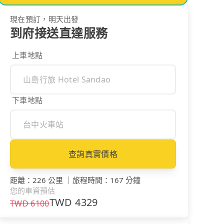
現在預訂，明天出發
到府接送直達服務
上車地點
下車地點
查詢真實價格
距離
：
226 公里
｜
旅程時間
：
167 分鐘
您的車資預估
TWD
4329
TWD
6100