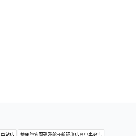
中車站店
捷絲旅宜蘭礁溪館→新驛旅店台中車站店