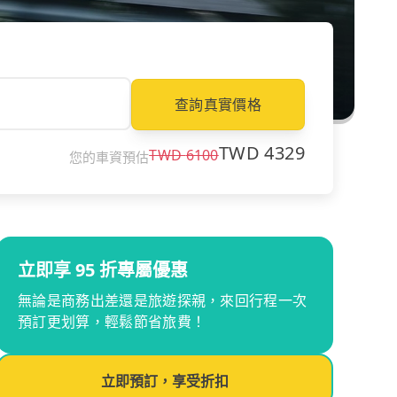
查詢真實價格
TWD
4329
TWD
6100
您的車資預估
立即享 95 折專屬優惠
無論是商務出差還是旅遊探親，來回行程一次
預訂更划算，輕鬆節省旅費！
立即預訂，享受折扣