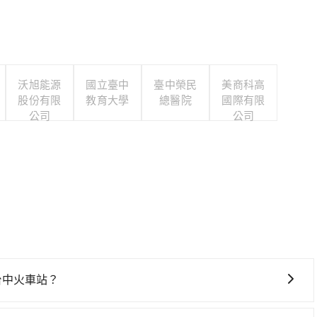
沃旭能源
國立臺中
臺中榮民
美商科高
股份有限
教育大學
總醫院
國際有限
公司
公司
往台中火車站？
台中火車站，高鐵較貴、費時，且難叫計程車前往高鐵站！從最早