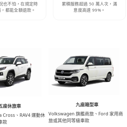
況也不怕，在規定時
累積服務超過 50 萬人次，滿
消，都能全額退款。
意度高達 99%。
九座箱型車
五座休旅車
Volkswagen 旗艦商旅、Ford 家用商
lla Cross、RAV4 運動休
旅或其他同等級車款
車款