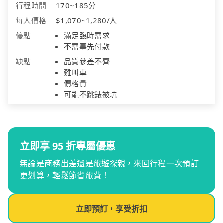
行程時間
170~185分
每人價格
$1,070~1,280/人
優點
滿足臨時需求
不需事先付款
缺點
品質參差不齊
難叫車
價格貴
可能不跳錶被坑
立即享 95 折專屬優惠
無論是商務出差還是旅遊探親，來回行程一次預訂
更划算，輕鬆節省旅費！
立即預訂，享受折扣