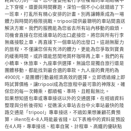
耗費心力的一環。您不僅要拖著行李在複雜的車站結構中
上下穿梭，還要與時間賽跑，深怕一個不小心就錯過了下
一班車，打亂所有精心安排的計畫。別再讓轉乘成為一場
體力與時間的極限挑戰。tripool提供最聰明的車站間直送
解決方案。我們的服務能為您省去所有站內移動的麻煩，
司機會直接在您抵達車站的出口處接您，將您與所有行李
無痛接駁上車，再直達下一個車站的出發口。這趟無壓力
的旅程，不僅讓您保有充沛的體力，更能為您爭取到寶貴
的緩衝時間，或許還能悠閒地買杯咖啡再上車。我們的有
小轎車、休旅車、九座車供選擇，無論您是獨自旅行還是
團體移動，都能找到最合適的車款。九人座的費用約為
4900元，是團體行動最經濟高效的選擇。立即透過線上即
時試算價格，讓tripool成為您旅程中最可靠的神隊友，確
保您的每一次轉乘，都順暢、準時、且輕鬆無比。
如果想知道包車或專車接送以外的交通選擇，在經過資料
整理與分析後得知，從礁溪火車站去台中火車站最快的陸
路交通是「tripool」專車接送，不過如果想兼顧花費預
算，iRent在4~8人時能最省錢。以下表格中的資料是預設
在4人時，專車接送、租車自駕、計程車、高鐵的優缺點