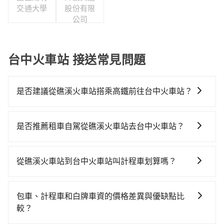
交通大學
股份有限
公司
台中火車站 接送常見問題
是否建議從礁溪火車站搭乘高鐵前往台中火車站？
若要從礁溪火車站搭高鐵前往台中火車站，高鐵較貴、
費時，且難叫計程車前往高鐵站！從最早06:15一直到
是否推薦租車自駕從礁溪火車站去台中火車站？
22:50，南港-台中一天最多有101班次高鐵可搭乘。假設
如果你有台灣駕照且對自己駕駛技術有信心，且在車上
從礁溪火車站 (宜蘭縣礁溪鄉) 前往最靠近的南港高鐵
時不需要閉目養神（因為要自己開車），最重要的是你
站，叫一輛計程車花費約900元、車程約50分鐘。抵達
從礁溪火車站到台中火車站叫計程車划算嗎？
當天就要來回，那在宜蘭路邊可隨租隨借的iRent應該是
高鐵站後，步行進站、現場購票並於月台排隊的時間約
如選擇小黃直達，在宜蘭可以透過app叫車的有55688台
你最便宜選擇。註冊完iRent的app後，可以每小時
20分鐘，再乘坐58~77分鐘（平均68分）的高鐵從南港
灣大車隊、Uber、Line Taxi、Yoxi等，如果在路邊攔不
$115~205承租小轎車，每公里再額外加收$3.2，從礁溪
站前往台中高鐵站，每人票價750元，再用10分鐘出
包車、計程車和白牌車資的價格差異與優缺點比
到車，也可考慮打電話至礁溪火車站附近的計程車隊，
火車站到台中火車站的花費預估為$2,800~3,450（金額
站、等待車站前排班的計程車，搭上小黃後約花32分
較？
如礁溪計程車、三全計程汽車行、三全計程車等叫車看
差異來自於平假日、車款差異、抵達目的地後多久原路
鐘、車費400元後，抵達台中火車站 (台中市東區) 的目