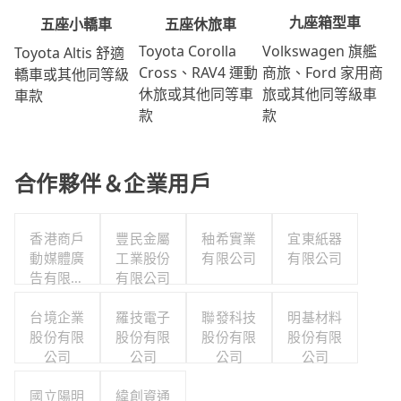
九座箱型車
五座休旅車
五座小轎車
Volkswagen 旗艦
Toyota Corolla
Toyota Altis 舒適
商旅、Ford 家用商
Cross、RAV4 運動
轎車或其他同等級
旅或其他同等級車
休旅或其他同等車
車款
款
款
合作夥伴＆企業用戶
香港商戶
豐民金屬
秞希實業
宜東紙器
動媒體廣
工業股份
有限公司
有限公司
告有限公
有限公司
司台灣分
台境企業
公司
羅技電子
聯發科技
明基材料
股份有限
股份有限
股份有限
股份有限
公司
公司
公司
公司
國立陽明
緯創資通