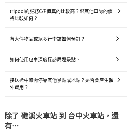
包車、計程車或白牌車。主要價格差異和優缺點如下： -
看。依照里程跳錶計算，價格約為4,270~5,100元間，但
返回），雖已將eTag和可能的每小時40元路邊停車費用
的地。全程加上轉車時間共3小時，假設4位同行，高鐵
包車：優點是搭乘舒適可以根據自己的需求安排時間和
如改預約tripool可省高達$1,300。但如果你無法提前預
預估進去，但額外的汽車保險與可能的罰單都需自付。
tripool的服務C/P值真的比較高？跟其他車隊的價
加轉乘之平均每人花費為1,080元。不過宜蘭縣領有合法
地點上車較客製化。此外，司機還會提供各種旅遊建議
約，或偏好臨時叫車，那要注意宜蘭縣僅有合法計程車
再者，和運的iRent只提供最基本的車型，如Toyota
格比較如何？
執照的計程車僅有700多輛，計程車的密度為雙北的
與資訊。長途接送價格比計程車車資更優惠。 - 計程
約750輛，計程車密度為雙北的0.9%，也就是說要臨時
Yaris、Prius C、Vios這類乘坐體驗較差的車款，如果人
0.9%，換句話說，臨時要叫小黃的難度是雙北大城市的
在服務品質許可下，乘客當然希望價格越便宜越好，而
車：優點是24小時隨叫隨到，價格按錶計費，但若遇交
叫到小黃的難度是台北或新北的100倍之多。再加上宜蘭
數超過四位，更是沒有較大的七人座或九人座可供選
100倍。縱使幸運攔到一輛小黃了，宜蘭縣少部分小黃司
市場上稍具規模且合法經營的業者，有以短程與城市為
通塞車時亦會加收延遲費用，一般屬短程接駁為主。 -
縣有些計程車司機不按錶計費，約有47%會採現場議
有大件物品或眾多行李該如何預訂？
擇，而且無人租車最令人詬病的就是車況，打開車門才
機不按表收費，看乘客是外地人便漫天喊價或恣意繞
主的台灣大車隊、大都會、LINE Taxi、Uber，機場接送
白牌車：優點是價格相對較低，有的還可喊價。但安全
價，建議最好先上網預約，以免當場被坑受騙。綜合以
發現仍有上一組乘客遺留的垃圾或者撞凹的車門仍未被
路。但如果全程使用tripool並到府專車接送，則每人平
一般情況，九人座最多可以乘坐八位乘客以及置放六件
則有肯驛、全鋒、格上租車、和運租車，包車旅遊則是
性和服務質量無法保障，需要自行承擔風險，遇到狀況
上，無論在價格或服務品質上，tripool都是你從礁溪火
修理，每一次租車都好像在開樂透一樣。另外，偶爾也
均花費約940元，費時2小時33分鐘。選擇搭乘高鐵而不
30吋的行李箱，但如有大件行李、衝浪板、樂器、廣告
KKDAY、KLOOK、叫車吧等。tripool旅步專注在長程
事後也無法申訴退費。
如何使用包車深度探訪周邊景點？
車站到台中火車站的最佳選擇。
會遇到明明已經預約了時間但上一位用戶卻遲遲尚未歸
預約包車，不僅每人至少額外負擔140元車資，而且更會
看板、床墊、折疊單車、家電等，在乘客人數不多的情
單程接送與跨縣市計時包車，不論從哪邊去哪裡（當然
還，又或者要還車時卻偏偏找不到停車位，對於急著用
額外浪費27分鐘在轉乘與等車上，現在還不馬上來預約
使用包車進行深度探訪周邊景點時，可以充分利用包車
況下，可以將後座倒放來騰出置物空間。基本上只要不
也包括礁溪火車站去台中火車站），全台保證出車。由
車或者要載其他乘客的人來說就有不小的風險。最後，
tripool！如果你是三人以下要乘車，也可參考tripool的
的便利性和彈性，探訪更多的景點，並且可以按照自己
遮住司機視線、不會破壞車體、不影響行車安全，會讓
於有高效的車輛調度能力，能以市價7~8折提供專車到府
接送途中如需停靠其他景點或地點？是否會產生額
雖然路邊隨租隨還看似方便，但實際使用時還是有其區
拼車共乘服務，最多可再節省50%的交通費用。
的節奏和時間進行遊覽。除了景點本身，還可以體驗周
乘客盡量塞、盡量放。在預定前，建議先丈量好尺寸，
服務，是絕大多數乘客出行的最佳選擇。
外費用？
域的限制，實際可停靠的地點與你的上下車地點仍有段
邊的文化和風俗，品嚐當地的美食，與當地人交流，深
並事先透過官網的線上客服洽詢，確認沒問題再下訂。
距離，在遇到下雨天或者載行李時，就顯得非常不便。
當您預約旅步的「單程專車」，如果需要在途中加點停
入體驗當地的生活和文化。在探訪景點時，可以積極尋
靠，您可以參考我們的「加點服務」，每個點距離在 5
找當地導遊或者向當地居民請教，了解更多的深度資訊
公里內，需額外支付 200 元，且每個點最多停留 5 分
除了 礁溪火車站 到 台中火車站，還
和內幕，並且可以在旅途中收集更多的故事和經驗，豐
鐘。加點費用可以在乘車當天下車前給司機現付。如果
富自己的旅程。
有⋯
您選擇「計時包車」，中途需要加點停靠，則不需要額