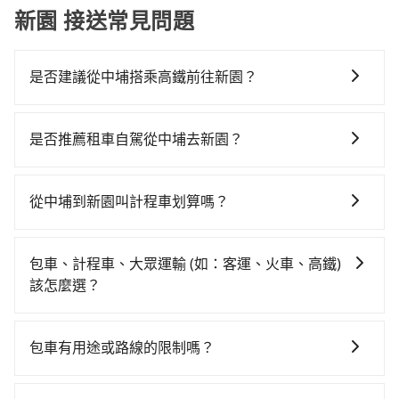
新園 接送常見問題
是否建議從中埔搭乘高鐵前往新園？
若要從中埔搭高鐵前往新園，高鐵較貴、費時、轉車麻
煩，且難叫計程車前往高鐵站！從最早06:59一直到
是否推薦租車自駕從中埔去新園？
23:30，嘉義-左營一天最多有60班次高鐵可搭乘。假設
如果你有台灣駕照且對自己駕駛技術有信心，且在車上
從嘉義縣中埔鄉前往最靠近的嘉義高鐵站，叫一輛計程
時不需要閉目養神（因為要自己開車），最重要的是你
車花費約700元、車程約35分鐘。抵達高鐵站後，步行
從中埔到新園叫計程車划算嗎？
當天就要來回，那在嘉義路邊可隨租隨借的iRent應該是
進站、現場購票並於月台排隊的時間約15分鐘，再乘坐
如選擇小黃直達，在嘉義可以透過app叫車的有55688台
你最便宜選擇。註冊完iRent的app後，可以每小時
29~31分鐘（平均30分）的高鐵從嘉義站前往左營高鐵
灣大車隊。依照里程跳錶計算，價格約為2,815~3,400元
$115~205承租小轎車，每公里再額外加收$3.2，從中埔
站，每人票價410元，再用10分鐘出站、等待車站前排
包車、計程車、大眾運輸 (如：客運、火車、高鐵)
間，但如改預約tripool可省高達$1,100。但如果你無法
到新園的花費預估為$1,900~2,450（金額差異來自於平
班的計程車，搭上小黃後約花40分鐘、車費800元後，
該怎麼選？
提前預約，或偏好臨時叫車，那要注意嘉義縣僅有合法
假日、車款差異、抵達目的地後多久原路返回），雖已
抵達屏東縣新園鄉的目的地。全程加上轉車時間共2小時
在選擇交通方式時，您可依下列建議的考慮因素做選
計程車約330輛，計程車密度為雙北的0.4%，也就是說
將eTag和可能的每小時40元路邊停車費用預估進去，但
9分鐘，假設2位同行，高鐵加轉乘之平均每人花費為
擇： 預算：不同交通工具價格不同，可先確定您的預
要臨時叫到小黃的難度是台北或新北的200倍之多。如果
額外的汽車保險與可能的罰單都需自付。再者，和運的
包車有用途或路線的限制嗎？
1,160元。不過嘉義縣領有合法執照的計程車僅有300多
算。計程車最貴，而大眾運輸通常較便宜。 行程：需多
當天或隔天也要原路返回，新園的計程車更難叫，，建
iRent只提供最基本的車型，如Toyota Yaris、Prius C、
輛，計程車的密度為雙北的0.4%，換句話說，臨時要叫
不管是從中埔前往新園或是全台灣任何地方，只要是長
點停留的行程建議可選可客製化行程的包車，如果時間
議事先做好規劃。再加上嘉義縣有些計程車司機不按錶
Vios這類乘坐體驗較差的車款，如果人數超過四位，更
小黃的難度是雙北大城市的200倍。縱使幸運攔到一輛小