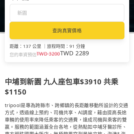
查詢真實價格
距離
：
137 公里
｜
旅程時間
：
91 分鐘
TWD
2289
TWD
3200
您的車資預估
中埔到新園 九人座包車$3910 共乘
$1150
tripool是專為跨縣市、跨鄉鎮的長距離移動所設計的交通
方式，透過線上預約、司機共享、AI調度，藉由提高長途
車輛的使用率來降低乘客的交通費，達成司機與乘客的雙
贏。服務的範圍涵蓋全台各地，從熱點如中埔牙醫診所、