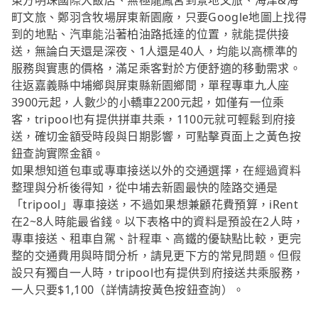
東方明珠國際大飯店、無極龍鳳宮到景地文旅、海津&海
町文旅、鄭羽含牧場屏東新園廠，只要Google地圖上找得
到的地點、汽車能沿著柏油路抵達的位置，就能提供接
送，無論白天還是深夜、1人還是40人，均能以高標準的
服務與實惠的價格，滿足乘客對於方便舒適的移動需求。
往返嘉義縣中埔鄉與屏東縣新園鄉間，單程專車九人座
3900元起，人數少的小轎車2200元起，如僅有一位乘
客，tripool也有提供拼車共乘，1100元就可輕鬆到府接
送，確切金額受時段與日期影響，可點擊頁面上之黃色按
鈕查詢實際金額。
如果想知道包車或專車接送以外的交通選擇，在經過資料
整理與分析後得知，從中埔去新園最快的陸路交通是
「tripool」專車接送，不過如果想兼顧花費預算，iRent
在2~8人時能最省錢。以下表格中的資料是預設在2人時，
專車接送、租車自駕、計程車、高鐵的優缺點比較，更完
整的交通費用與時間分析，請見更下方的常見問題。但假
設只有獨自一人時，tripool也有提供到府接送共乘服務，
一人只要$1,100（詳情請按黃色按鈕查詢）。