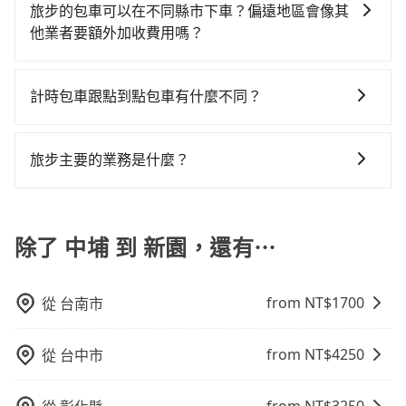
途交通且途中遵守台灣法律，無論是清明掃墓、包車旅
比較寬鬆且不介意耗時轉乘可選大眾運輸或較貴的計程
計費，約有47%會採現場議價，建議最好先上網預約，
旅步的包車可以在不同縣市下車？偏遠地區會像其
是沒有較大的七人座或九人座可供選擇，而且無人租車
黃了，嘉義縣少部分小黃司機不按表收費，看乘客是外
遊、參加喜宴/喪禮、就醫回診、登山露營、學生搬家、
車。 旅行人數：人數多時包車較方便舒適且每個人攤提
以免當場被坑受騙。綜合以上，無論在價格或服務品質
他業者要額外加收費用嗎？
最令人詬病的就是車況，打開車門才發現仍有上一組乘
地人便漫天喊價或恣意繞路。但如果全程使用tripool並
投票返鄉、商務出差、貴賓來訪、寵物檢疫、預約叫
下來的車資也比較便宜，人數少可搭乘大眾運輸或計程
上，tripool都是你從中埔到新園的最佳選擇。
客遺留的垃圾或者撞凹的車門仍未被修理，每一次租車
到府專車接送，則每人平均花費約1,140元，費時1小時
旅步的包車服務非常方便，您可以在不同縣市下車。對
車、機場接送、定期洗腎、包月上下班，或者任何跨縣
車。 時間：需在特定時間到達目的地可選包車或計程
都好像在開樂透一樣。另外，偶爾也會遇到明明已經預
31分鐘。選擇搭乘高鐵而不預約包車，不僅每人至少額
於偏遠地區，我們提供的價格已經包含了所有基本的費
市接送的需求，tripool都能滿足你。乘車前一天下午五
車，不趕時間即可選用大眾運輸。 便利性：需要便利性
計時包車跟點到點包車有什麼不同？
約了時間但上一位用戶卻遲遲尚未歸還，又或者要還車
外負擔20元車資，而且更會額外浪費38分鐘在轉乘與等
用，不會像其他業者那樣收取額外費用。但如果您需要
點以前完成預約，隔天保證出車。如需公司報帳打統
和方便性可選包車和計程車，喜歡探險和體驗當地文化
時卻偏偏找不到停車位，對於急著用車或者要載其他乘
車上，現在還不馬上來預約tripool！如果你是獨自一人
計時包車和點到點包車都是包車服務的形式，但有一些
前往的地點屬於高海拔山區等特殊地點，就可能會需要
編，在結帳時可以受理，並於乘車後一週內寄出電子收
則可搭乘大眾運輸。
客的人來說就有不小的風險。最後，雖然路邊隨租隨還
乘車，也可參考tripool的拼車共乘服務，最多可再節省
不同之處： 計時包車：計時包車是按照用車時間來計
支付額外的費用，不過別擔心，您可以透過旅步官網查
據。
旅步主要的業務是什麼？
看似方便，但實際使用時還是有其區域的限制，實際可
50%的交通費用。
費，通常以每小時為單位，客戶可以根據自己的需要預
詢到具體的費用。
停靠的地點與你的上下車地點仍有段距離，在遇到下雨
旅步主要的業務是為旅客提供包車旅遊或專車接送服
定一定時間的包車服務。這種服務適用於需要在城市內
天或者載行李時，就顯得非常不便。
務，依據旅客的需求來安排。旅客可立即在官網進行價
多個地點間來回穿梭的客戶，例如市區觀光、商務差旅
格試算，價格清楚透明且沒有隱藏費用。
除了 中埔 到 新園，還有⋯
等。 點到點包車：點到點包車是按照里程和目的地來計
費，客戶可以預先告知出發地點A到目的地B，會根據路
線和里程來計算費用。這種服務通常適用於單程或從一
from NT$
1700
從
台南市
個城市到另一個城市的長途包車。
from NT$
4250
從
台中市