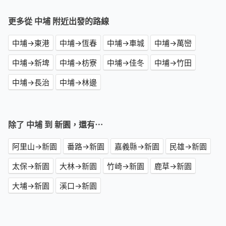
更多從 中埔 附近出發的路線
中埔→東港
中埔→恆春
中埔→車城
中埔→萬巒
中埔→新埤
中埔→枋寮
中埔→佳冬
中埔→竹田
中埔→長治
中埔→林邊
除了 中埔 到 新園，還有⋯
阿里山→新園
番路→新園
嘉義縣→新園
民雄→新園
太保→新園
大林→新園
竹崎→新園
鹿草→新園
大埔→新園
溪口→新園