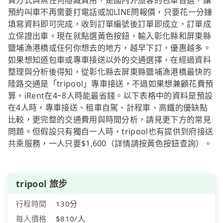
費方式與無任何隱藏費用，是國內外旅客的包車首選，讓
預約叫車不再需要打電話或加LINE問報價，只要花一分鐘
填寫資料即可完成，收到訂單編號後訂單即成立，訂單成
立保證出車。現在就點選黃色按鈕，輸入彰化縣和屏東縣
鹽埔漁港橋或任何你想去的地方，越早下訂，優惠越多。
如果想知道包車或專車接送以外的交通選擇，在經過資料
整理與分析後得知，從彰化縣去屏東縣鹽埔漁港橋最快的
陸路交通是「tripool」專車接送，不過如果想兼顧花費預
算，iRent在4~8人時能最省錢。以下表格中的資料是預設
在4人時，專車接送、租車自駕、計程車、高鐵的優缺點
比較，更完整的交通費用與時間分析，請見更下方的常見
問題。但假設只有獨自一人時，tripool也有提供到府接送
共乘服務，一人只要$1,600（詳情請按黃色按鈕查詢）。
tripool 旅步
行程時間
130分
每人價格
$810/人