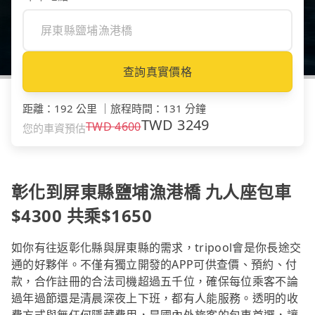
查詢真實價格
距離
：
192 公里
｜
旅程時間
：
131 分鐘
TWD
3249
TWD
4600
您的車資預估
彰化到屏東縣鹽埔漁港橋 九人座包車
$4300 共乘$1650
如你有往返彰化縣與屏東縣的需求，tripool會是你長途交
通的好夥伴。不僅有獨立開發的APP可供查價、預約、付
款，合作註冊的合法司機超過五千位，確保每位乘客不論
過年過節還是清晨深夜上下班，都有人能服務。透明的收