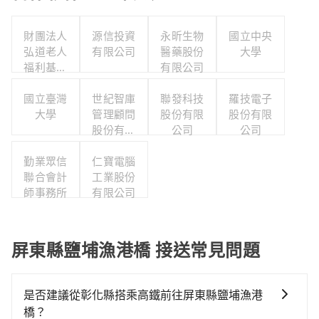
財團法人
源信投資
永昕生物
國立中央
弘道老人
有限公司
醫藥股份
大學
福利基金
有限公司
會附設彰
化縣私立
國立臺灣
世紀智庫
聯發科技
羅技電子
弘道居家
大學
管理顧問
股份有限
股份有限
式服務類
股份有限
公司
公司
長期照顧
公司
服務機構
勤業眾信
仁寶電腦
聯合會計
工業股份
師事務所
有限公司
屏東縣鹽埔漁港橋 接送常見問題
是否建議從彰化縣搭乘高鐵前往屏東縣鹽埔漁港
橋？