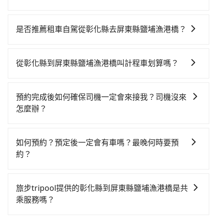
若要從彰化縣搭高鐵前往屏東縣鹽埔漁港橋，高鐵較
貴、費時，且難叫計程車前往高鐵站！不過從最早一班
是否推薦租車自駕從彰化縣去屏東縣鹽埔漁港橋？
車06:36到末班車23:01，彰化-左營一天最多僅27班次，
如果你有台灣駕照且對自己駕駛技術有信心，且在車上
如果行程緊湊或趕不上末班車，那就該考慮預約專車接
時不需要閉目養神（因為要自己開車），最重要的是你
送。假設從彰化縣員林市前往最靠近的彰化高鐵站，叫
從彰化縣到屏東縣鹽埔漁港橋叫計程車划算嗎？
當天就要來回，那在彰化路邊可隨租隨借的iRent應該是
一輛計程車花費約400元、車程約35分鐘。抵達高鐵站
如選擇小黃直達，在彰化可以透過app叫車的有55688台
你最便宜選擇。註冊完iRent的app後，可以每小時
後，步行進站、現場購票並於月台排隊的時間約15分
灣大車隊、Uber和Yoxi，如果在路邊攔不到車，也可考
$115~205承租小轎車，每公里再額外加收$3.2，從彰化
鐘，再乘坐53~55分鐘（平均55分）的高鐵從彰化站前
預約完成後如何確保司機一定會來接我？司機沒來
慮打電話至附近的計程車隊，如員林888幸福計程車、
縣（員林市）到屏東縣鹽埔漁港橋的花費預估為
往左營高鐵站，每人票價670元，再用10分鐘出站、等
怎麼辦？
101員林計程車、伍參計程車等叫車看看。依照里程跳錶
$2,500~3,100（金額差異來自於平假日、車款差異、抵
待車站前排班的計程車，搭上小黃後約花40分鐘、車費
只要完成預約並付款完成，訂單就成立，tripool也保證
計算，價格約為3,910~4,700元間，但如改預約tripool
達目的地後多久原路返回），雖已將eTag和可能的每小
800元後，抵達屏東縣鹽埔漁港橋 (屏東縣新園鄉) 的目
派車。在出發前一天晚上八點時，會透過電子郵件與簡
可省高達$1,500。但如果你無法提前預約，或偏好臨時
時40元路邊停車費用預估進去，但額外的汽車保險與可
如何預約？預定後一定會有車嗎？最晚何時要預
的地。全程加上轉車時間共2小時32分鐘，假設4位同
訊提供司機的姓名、電話、車牌、車型等資訊，如在約
叫車，那要注意彰化縣僅有合法計程車約1,640輛，計程
能的罰單都需自付。再者，和運的iRent只提供最基本的
約？
行，高鐵加轉乘之平均每人花費為970元。不過彰化縣領
定好的時間與上車地點沒有看到司機，可主動電話聯
車密度為雙北的3.7%，也就是說要臨時叫到小黃的難度
車型，如Toyota Yaris、Prius C、Vios這類乘坐體驗較
有合法執照的計程車僅有1,600多輛，計程車的密度為雙
如要預約從彰化縣前往屏東縣鹽埔漁港橋的專車接送服
繫，可能原本約定的地點不適合暫停而改停靠在附近的
是台北或新北的30倍之多。如果當天或隔天也要原路返
差的車款，如果人數超過四位，更是沒有較大的七人座
北的3.7%，換句話說，臨時要叫小黃的難度是雙北大城
務，可直接線上輸入上下車地點或地址，三秒內即可查
位置。但如果遇到車輛故障或者前一趟車嚴重耽誤，
回，屏東縣鹽埔漁港橋所在的屏東縣的計程車更難叫，
旅步tripool提供的彰化縣到屏東縣鹽埔漁港橋是共
或九人座可供選擇，而且無人租車最令人詬病的就是車
市的30倍。縱使幸運攔到一輛小黃了，彰化縣少部分小
到真實價格，照著步驟填寫完乘客資料與線上刷卡，訂
tripool會盡快改派以減少乘客等待的時間。
該縣市僅有約368輛計程車，建議事先做好規劃。再加上
乘服務嗎？
況，打開車門才發現仍有上一組乘客遺留的垃圾或者撞
黃司機不按表收費，看乘客是外地人便漫天喊價或恣意
單即成立。在拿到訂單編號後，隨即會在手機上收到簡
彰化縣有些計程車司機不按錶計費，約有25%會採現場
凹的車門仍未被修理，每一次租車都好像在開樂透一
繞路。但如果全程使用tripool並到府專車接送，則每人