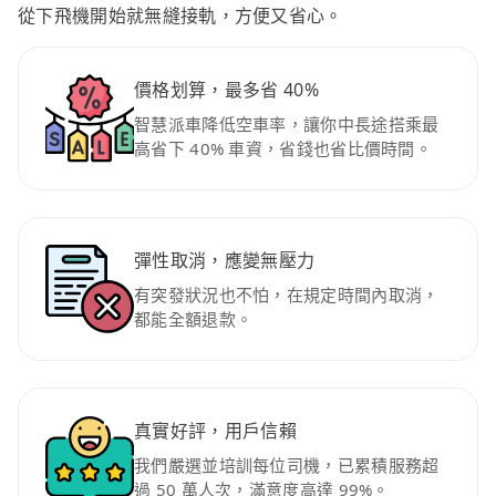
從下飛機開始就無縫接軌，方便又省心。
價格划算，最多省 40%
智慧派車降低空車率，讓你中長途搭乘最
高省下 40% 車資，省錢也省比價時間。
彈性取消，應變無壓力
有突發狀況也不怕，在規定時間內取消，
都能全額退款。
真實好評，用戶信賴
我們嚴選並培訓每位司機，已累積服務超
過 50 萬人次，滿意度高達 99%。