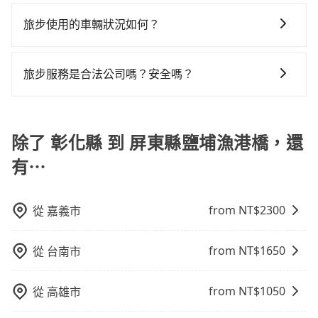
tripool除了共乘拼車服務外，也有包車到府接送服務，
訊以及電子郵件確認信，如此就完成預約了，而司機與
議價，建議最好先上網預約，以免當場被坑受騙。綜合
樣。另外，偶爾也會遇到明明已經預約了時間但上一位
平均花費約810元，費時2小時11分鐘。選擇搭乘高鐵而
預約時都依照乘客需求做選擇。如需專車接送，車內除
車輛的詳細資料，將於乘車前一晚八點透過SMS和
旅步使用的車輛狀況如何？
以上，無論在價格或服務品質上，tripool都是你從彰化
用戶卻遲遲尚未歸還，又或者要還車時卻偏偏找不到停
不預約包車，不僅每人至少額外負擔160元車資，而且更
了司機以外，從上車到下車期間，都不會再有其他陌生
EMAIL提供。一旦付款完畢，tripool保證出車。一般建
縣到屏東縣鹽埔漁港橋的最佳選擇。
車位，對於急著用車或者要載其他乘客的人來說就有不
會額外浪費21分鐘在轉乘與等車上，現在還不馬上來預
旅步非常重視車輛品質，優先派遣五年內新車，且車輛
人出現。如選擇共乘服務，則會依照其他共乘乘客做彈
議出發前一天中午以前完成預約，越早下訂價格越低
小的風險。最後，雖然路邊隨租隨還看似方便，但實際
約tripool！如果你是三人以下要乘車，也可參考tripool
都是經過定期保養及維護的。我們致力於提供安全、舒
性調度安排，路線上會盡可能以順路為優先，載客數也
價，如臨時需要，前一天傍晚五點前仍會收單，最遲如
旅步服務是合法公司嗎？安全嗎？
使用時還是有其區域的限制，實際可停靠的地點與你的
的拼車共乘服務，最多可再節省50%的交通費用。
適的搭乘體驗，讓您能安心享受旅程，是旅步最重視的
不會超過座位的上限。
當天下午過後乘車，四小時前仍能預約。
上下車地點仍有段距離，在遇到下雨天或者載行李時，
旅步擁有google評價4.8的網友口碑推薦，也是公部門指
事情。
就顯得非常不便。
定用車，旅步只使用合法車輛及通過嚴格審查的職業司
機服務，因為您的安全旅步比您更重視。
除了 彰化縣 到 屏東縣鹽埔漁港橋，還
有⋯
from NT$
2300
從
嘉義市
from NT$
1650
從
台南市
from NT$
1050
從
高雄市