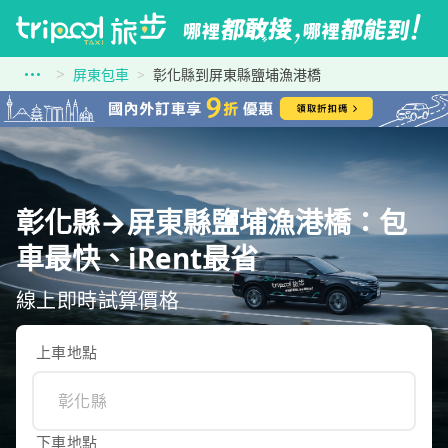
屏東包車
彰化縣到屏東縣鹽埔漁港橋
彰化縣→屏東縣鹽埔漁港橋：包
車最快、iRent最省
線上即時試算價格
上車地點
下車地點