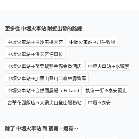
更多從 中壢火車站 附近出發的路線
中壢火車站→白沙屯拱天宮
中壢火車站→飛牛牧場
中壢火車站→供天宮停車位
中壢火車站→苗栗馥藝金鬱金香酒店
中壢火車站→水頭寮
中壢火車站→加里山登山口森林露營區
中壢火車站→自然圈農場LoFi Land
執信一街→泰安觀止
古華花園飯店→大霸尖山登山服務站
中壢→泰安
除了 中壢火車站 到 觀霧，還有⋯