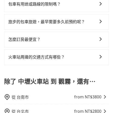
椅及兒童用增高墊供您選購(租借300元/個)，讓您和孩子
照里程跳錶計算，價格約為2,410~2,900元間，但如改預
回），雖已將eTag和可能的每小時40元路邊停車費用預
包車有用途或路線的限制嗎？
高鐵加轉乘之平均每人花費為640元。但如果全程使用
出遊時安全更有保障。
約tripool可省高達$700。但如果要考慮到回程，苗栗縣
估進去，但額外的汽車保險與可能的罰單都需自付。再
tripool並到府專車接送，則每人平均花費約590元，費
不管是從中壢火車站前往觀霧或是全台灣任何地方，只
僅有合法計程車約380輛，數量約為桃園市的5%、密度
者，和運的iRent只提供最基本的車型，如Toyota
時1小時18分鐘。選擇搭乘高鐵而不預約包車，不僅每人
要是長途交通且途中遵守台灣法律，無論是清明掃墓、
僅雙北的0.5%，其叫車的難度是雙北市的190倍。綜合
旅步的包車旅遊，最早需要多久前預約呢？
Yaris、Prius C、Vios這類乘坐體驗較差的車款，如果人
至少額外負擔50元車資，而且更會額外浪費時間在轉乘
包車旅遊、參加喜宴/喪禮、就醫回診、登山露營、學生
以上，無論在價格或服務品質上，tripool都是你從中壢
數超過四位，更是沒有較大的七人座或九人座可供選
與等車上，現在還不馬上來預約tripool！如果你是三人
當您的行程確定後，建議盡早預訂包車服務，因為旅步
搬家、投票返鄉、商務出差、貴賓來訪、寵物檢疫、預
火車站到觀霧的最佳選擇。
擇，而且無人租車最令人詬病的就是車況，打開車門才
以下要乘車，也可參考tripool的拼車共乘服務，最多可
提供早鳥優惠，您越早預訂就能享有更優惠的價格。所
約叫車、機場接送、定期洗腎、包月上下班，或者任何
怎麼訂房最便宜？
發現仍有上一組乘客遺留的垃圾或者撞凹的車門仍未被
再節省50%的交通費用。
以不妨趁早訂購，享受更划算的價格。
跨縣市接送的需求，tripool都能滿足你。乘車前一天下
修理，每一次租車都好像在開樂透一樣。另外，偶爾也
現在旅客預訂飯店已經很少透過旅行社，大多是透過
午五點以前完成預約，隔天保證出車。如需公司報帳打
會遇到明明已經預約了時間但上一位用戶卻遲遲尚未歸
OTA (online travel agent) 來完成，除了可以快速依據
統編，在結帳時可以受理，並於乘車後一週內寄出電子
火車站周邊的交通方式有哪些？
還，又或者要還車時卻偏偏找不到停車位，對於急著用
地區、價位、人數、特殊需求來搜尋適合的旅店與房
收據。
車或者要載其他乘客的人來說就有不小的風險。最後，
火車站通常是城市的交通樞紐，以下是火車站常見交通
型，更重要的是通常價格是官網的6~8折，如果又有加入
雖然路邊隨租隨還看似方便，但實際使用時還是有其區
方式： 公車或客運：乘坐公車或客運到達或離開火車
會員或者使用特定的信用卡，還可以累積點數做現金回
域的限制，實際可停靠的地點與你的上下車地點仍有段
站，相對便宜經濟。 計程車：乘坐計程車到達或離開火
除了 中壢火車站 到 觀霧，還有⋯
饋或未來換取免費的住房。台灣人常用的線上訂房平台
距離，在遇到下雨天或者載行李時，就顯得非常不便。
車站，方便快捷但昂貴。 捷運/輕軌：通過捷運或輕軌到
有Booking.com、Agoda.com、Hotels.com、
達或離開火車站，快捷便利。 包車：預定包車到達或離
Expedia.com、Trip.com等。正常來說，線上刷卡付款
from NT$
3800
從
台南市
開火車站，是最便利的，無需與人共乘、快速抵達。
完後預定就完成，事先不用電話確認空房，事後也不用
告知付款完畢，一切都能在網路上操作。但有些較冷門
或規模較小的飯店，有可能再多平台同時上架而發生超
from NT$
2800
從
台北市