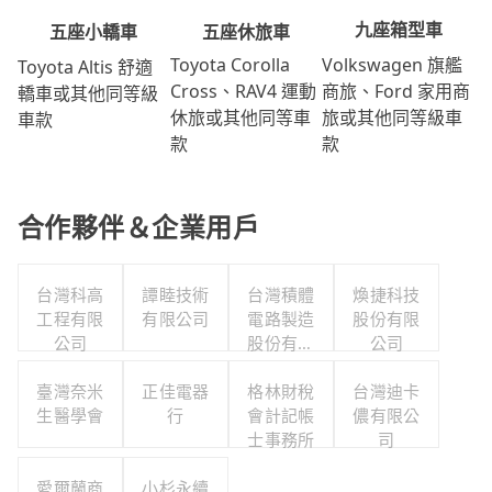
九座箱型車
五座休旅車
五座小轎車
Volkswagen 旗艦
Toyota Corolla
Toyota Altis 舒適
商旅、Ford 家用商
Cross、RAV4 運動
轎車或其他同等級
旅或其他同等級車
休旅或其他同等車
車款
款
款
合作夥伴＆企業用戶
台灣科高
譚睦技術
台灣積體
煥捷科技
工程有限
有限公司
電路製造
股份有限
公司
股份有限
公司
公司
臺灣奈米
正佳電器
格林財稅
台灣迪卡
生醫學會
行
會計記帳
儂有限公
士事務所
司
愛爾蘭商
小杉永續