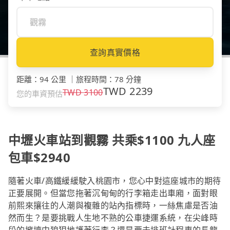
查詢真實價格
距離
：
94 公里
｜
旅程時間
：
78 分鐘
TWD
2239
TWD
3100
您的車資預估
中壢火車站到觀霧 共乘$1100 九人座
包車$2940
隨著火車/高鐵緩緩駛入桃園市，您心中對這座城市的期待
正要展開。但當您拖著沉甸甸的行李箱走出車廂，面對眼
前熙來攘往的人潮與複雜的站內指標時，一絲焦慮是否油
然而生？是要挑戰人生地不熟的公車捷運系統，在尖峰時