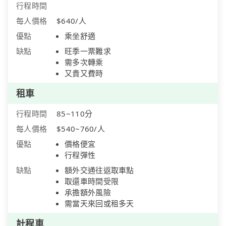
行程時間
每人價格
$640/人
優點
乘坐舒適
缺點
旺季一票難求
需多次轉乘
又貴又費時
租車
行程時間
85~110分
每人價格
$540~760/人
優點
價格便宜
行程彈性
缺點
額外交通往返取車點
取還車時間受限
承擔額外風險
需當天來回或租多天
計程車