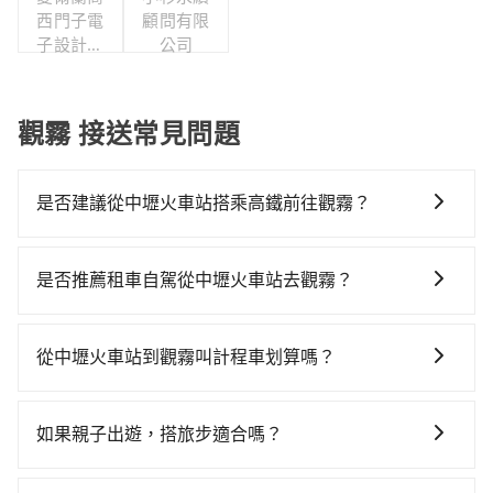
西門子電
顧問有限
子設計自
公司
動化股份
有限公司
台灣分公
觀霧 接送常見問題
司
是否建議從中壢火車站搭乘高鐵前往觀霧？
若要從中壢火車站搭高鐵前往觀霧，高鐵較貴、費時、
轉車麻煩！從最早06:49一直到23:21，桃園-苗栗一天最
是否推薦租車自駕從中壢火車站去觀霧？
多有30班次高鐵可搭乘。假設從中壢火車站 (桃園市中壢
如果你有台灣駕照且對自己駕駛技術有信心，且在車上
區) 步行或搭乘公車前往桃園高鐵站，接著在站內購買高
時不需要閉目養神（因為要自己開車），最重要的是你
鐵票、通過閘口、並在月台上等待列車的到來，大概又
從中壢火車站到觀霧叫計程車划算嗎？
當天就要來回，那在桃園路邊可隨租隨借的iRent應該是
過了15分鐘，再乘坐21~23分鐘（平均23分）的高鐵從
如選擇小黃直達，在桃園可以透過app叫車的有55688台
你最便宜選擇。註冊完iRent的app後，可以每小時
桃園站前往苗栗高鐵站，每人票價280元，再用5分鐘出
灣大車隊、Uber、Line Taxi、Yoxi等，如果在路邊攔不
$115~205承租小轎車，每公里再額外加收$3.2，從中壢
站、等待車站前排班的計程車，搭上小黃後約花36分
如果親子出遊，搭旅步適合嗎？
到車，也可考慮打電話至中壢火車站附近的計程車隊，
火車站到觀霧的花費預估為$1,350~1,900（金額差異來
鐘、車費900元後，抵達觀霧 (苗栗縣泰安鄉) 的目的
適合的，另外旅步也特別為您心愛的寶貝準備了兒童座
如大友計程車、中壢計程車、華欣車行等叫車看看。依
自於平假日、車款差異、抵達目的地後多久原路返
地。全程加上轉車時間共1小時19分鐘，假設5位同行，