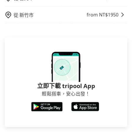
賣的現象，便有可能到了現場卻沒房可住的窘境，所以
在預定時要不選擇評分高、評論多的飯店，不然就是還
from NT$
1950
從
新竹市
要再人工電話與飯店確認。預訂民宿方面，如不怕麻
煩，有些時候直接打電話問的價格可能比民宿訂房網來
得便宜，但缺點就是多數要匯款並再人工確認。假如不
介意多花一點錢省下這些瑣碎的事，台灣本土的AsiaYo
或者國際Airbnb都值得推薦。
立即下載 tripool App
輕鬆搭車，安心出發！