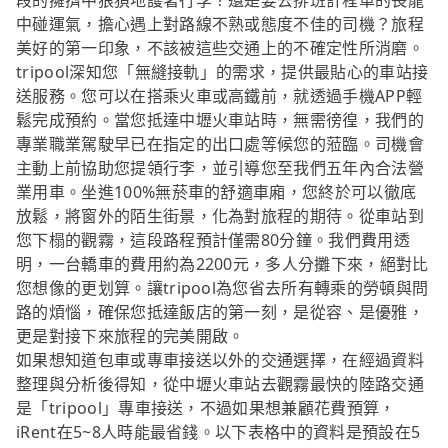
段的擁擠中狼狽地護著行李？還是要去排班計程車的長龍
中碰運氣，擔心遇上對路線不熟或態度不佳的司機？旅程
美好的第一印象，不該被這些交通上的不確定性所消磨。
tripool深知您「無縫接軌」的需求，提供最貼心的車站接
送服務。您可以在搭乘火車或高鐵前，就透過手機APP輕
鬆完成預約。當您抵達中壢火車站時，無需徬徨，我們的
專業職業駕駛早已在指定的出口處等候您的蒞臨。司機會
主動上前協助您提領行李，並引導您至我們五年內合法營
業用車。坐進100%無菸車的舒適車廂，您終於可以徹底
放鬆，將窗外的陌生街景，化為對旅程的期待。從車站到
您下榻的觀霧，這段路程預計僅需80分鐘。我們費用透
明，一台轎車的費用約為2200元，多人分攤下來，絕對比
您想像的更划算。讓tripool為您省去所有轉乘的勞頓與問
路的煩惱，確保您抵達飯店的第一刻，是從容、是優雅，
更是對接下來旅程的完美開啟。
如果想知道包車或專車接送以外的交通選擇，在經過資料
整理與分析後得知，從中壢火車站去觀霧最快的陸路交通
是「tripool」專車接送，不過如果想兼顧花費預算，
iRent在5~8人時能最省錢。以下表格中的資料是預設在5