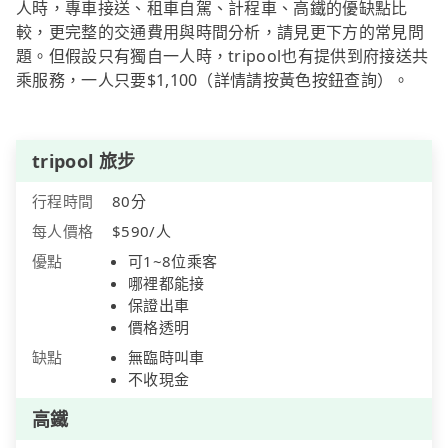
人時，專車接送、租車自駕、計程車、高鐵的優缺點比
較，更完整的交通費用與時間分析，請見更下方的常見問
題。但假設只有獨自一人時，tripool也有提供到府接送共
乘服務，一人只要$1,100（詳情請按黃色按鈕查詢）。
tripool 旅步
行程時間
80分
每人價格
$590/人
優點
可1~8位乘客
哪裡都能接
保證出車
價格透明
缺點
無臨時叫車
不收現金
高鐵