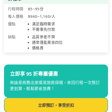
行程時間
85~95分
每人價格
$960~1,160/人
優點
滿足臨時需求
不需事先付款
缺點
品質參差不齊
通常僅能乘坐四位
價格貴
立即享 95 折專屬優惠
無論是商務出差還是旅遊探親，來回行程一次預訂
更划算，輕鬆節省旅費！
立即預訂，享受折扣