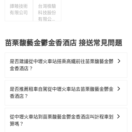
譚睦技術
台灣檢驗
有限公司
科技股份
有限公司
聯合職工
福利委員
會
苗栗馥藝金鬱金香酒店 接送常見問題
是否建議從中壢火車站搭乘高鐵前往苗栗馥藝金鬱
金香酒店？
若要從中壢火車站搭高鐵前往苗栗馥藝金鬱金香酒店，
高鐵較貴、費時、轉車麻煩！從最早06:49一直到
是否推薦租車自駕從中壢火車站去苗栗馥藝金鬱金
23:21，桃園-苗栗一天最多有30班次高鐵可搭乘。假設
香酒店？
從中壢火車站 (桃園市中壢區) 步行或搭乘公車前往桃園
如果你有台灣駕照且對自己駕駛技術有信心，且在車上
高鐵站，接著在站內購買高鐵票、通過閘口、並在月台
時不需要閉目養神（因為要自己開車），最重要的是你
上等待列車的到來，大概又過了15分鐘，再乘坐21~23
從中壢火車站到苗栗馥藝金鬱金香酒店叫計程車划
當天就要來回，那在桃園路邊可隨租隨借的iRent應該是
分鐘（平均23分）的高鐵從桃園站前往苗栗高鐵站，每
算嗎？
你最便宜選擇。註冊完iRent的app後，可以每小時
人票價280元，再用5分鐘出站、等待車站前排班的計程