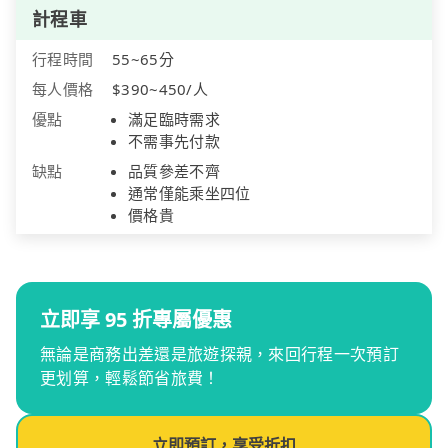
計程車
行程時間
55~65分
每人價格
$390~450/人
優點
滿足臨時需求
不需事先付款
缺點
品質參差不齊
通常僅能乘坐四位
價格貴
立即享 95 折專屬優惠
無論是商務出差還是旅遊探親，來回行程一次預訂
更划算，輕鬆節省旅費！
立即預訂，享受折扣