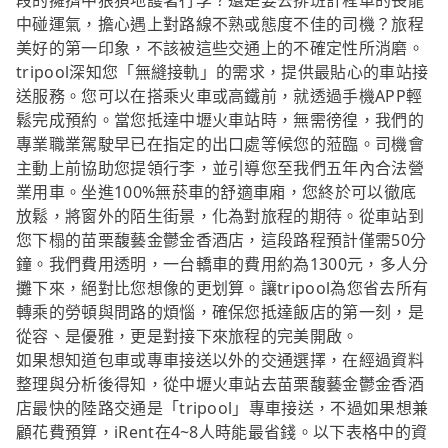
段的擁擠中狼狽地護著行李？還是要去排班計程車的長龍
中碰運氣，擔心遇上對路線不熟或態度不佳的司機？旅程
美好的第一印象，不該被這些交通上的不確定性所消磨。
tripool深知您「無縫接軌」的需求，提供最貼心的車站接
送服務。您可以在搭乘火車或高鐵前，就透過手機APP輕
鬆完成預約。當您抵達中壢火車站時，無需徬徨，我們的
專業職業駕駛早已在指定的出口處等候您的蒞臨。司機會
主動上前協助您提領行李，並引導您至我們五年內合法營
業用車。坐進100%無菸車的舒適車廂，您終於可以徹底
放鬆，將窗外的陌生街景，化為對旅程的期待。從車站到
您下榻的苗栗馥藝金鬱金香酒店，這段路程預計僅需50分
鐘。我們費用透明，一台轎車的費用約為1300元，多人分
攤下來，絕對比您想像的更划算。讓tripool為您省去所有
轉乘的勞頓與問路的煩惱，確保您抵達飯店的第一刻，是
從容、是優雅，更是對接下來旅程的完美開啟。
如果想知道包車或專車接送以外的交通選擇，在經過資料
整理與分析後得知，從中壢火車站去苗栗馥藝金鬱金香酒
店最快的陸路交通是「tripool」專車接送，不過如果想兼
顧花費預算，iRent在4~8人時能最省錢。以下表格中的資