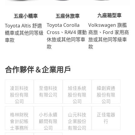
九座箱型車
五座休旅車
五座小轎車
Volkswagen 旗艦
Toyota Corolla
Toyota Altis 舒適
商旅、Ford 家用商
Cross、RAV4 運動
轎車或其他同等級
旅或其他同等級車
休旅或其他同等車
車款
款
款
合作夥伴＆企業用戶
凌巨科技
至億科技
旭佳系統
緯創資通
股份有限
有限公司
股份有限
股份有限
公司
公司
公司
格林財稅
小杉永續
山元科技
正佳電器
會計記帳
顧問有限
企業股份
行
士事務所
公司
有限公司