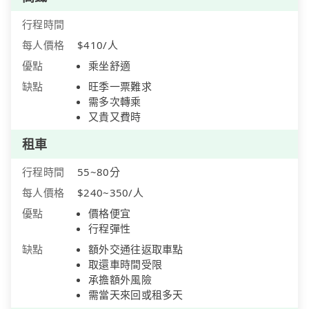
行程時間
每人價格
$410/人
優點
乘坐舒適
缺點
旺季一票難求
需多次轉乘
又貴又費時
租車
行程時間
55~80分
每人價格
$240~350/人
優點
價格便宜
行程彈性
缺點
額外交通往返取車點
取還車時間受限
承擔額外風險
需當天來回或租多天