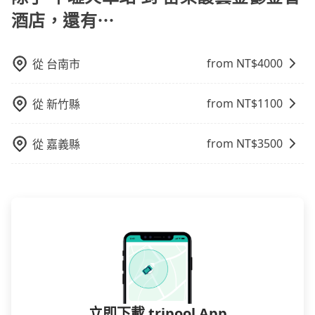
型，更重要的是通常價格是官網的6~8折，如果又有加入
酒店，還有⋯
會員或者使用特定的信用卡，還可以累積點數做現金回
饋或未來換取免費的住房。台灣人常用的線上訂房平台
有Booking.com、Agoda.com、Hotels.com、
from NT$
4000
從
台南市
Expedia.com、Trip.com等。正常來說，線上刷卡付款
完後預定就完成，事先不用電話確認空房，事後也不用
from NT$
1100
從
新竹縣
告知付款完畢，一切都能在網路上操作。但有些較冷門
或規模較小的飯店，有可能再多平台同時上架而發生超
賣的現象，便有可能到了現場卻沒房可住的窘境，所以
from NT$
3500
從
嘉義縣
在預定時要不選擇評分高、評論多的飯店，不然就是還
要再人工電話與飯店確認。預訂民宿方面，如不怕麻
煩，有些時候直接打電話問的價格可能比民宿訂房網來
得便宜，但缺點就是多數要匯款並再人工確認。假如不
介意多花一點錢省下這些瑣碎的事，台灣本土的AsiaYo
或者國際Airbnb都值得推薦。
立即下載 tripool App