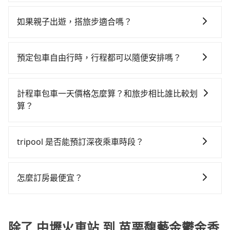
如選擇小黃直達，在桃園可以透過app叫車的有55688台
$115~205承租小轎車，每公里再額外加收$3.2，從中壢
車，搭上小黃後約花24分鐘、車費500元後，抵達苗栗
灣大車隊、Uber、Line Taxi、Yoxi等，如果在路邊攔不
火車站到苗栗馥藝金鬱金香酒店的花費預估為
馥藝金鬱金香酒店 (苗栗縣竹南鎮) 的目的地。全程加上
如果親子出遊，搭旅步適合嗎？
到車，也可考慮打電話至中壢火車站附近的計程車隊，
$950~1,400（金額差異來自於平假日、車款差異、抵達
轉車時間共1小時7分鐘，假設4位同行，高鐵加轉乘之平
適合的，另外旅步也特別為您心愛的寶貝準備了兒童座
如金安心計程車、航空城租車Car rental、大友計程車等
目的地後多久原路返回），雖已將eTag和可能的每小時
均每人花費為410元。但如果全程使用tripool並到府專
椅及兒童用增高墊供您選購(租借300元/個)，讓您和孩子
叫車看看。依照里程跳錶計算，價格約為1,535~1,800元
40元路邊停車費用預估進去，但額外的汽車保險與可能
預定包車自由行時，行程都可以隨便安排嗎？
車接送，則每人平均花費約340元，費時52分鐘。選擇
出遊時安全更有保障。
間，若改選tripool的專車服務可再更便宜。但如果要考
的罰單都需自付。再者，和運的iRent只提供最基本的車
搭乘高鐵而不預約包車，不僅每人至少額外負擔70元車
只要不超出您選用的用車時間及行程總公里數，且行程
慮到回程，苗栗縣僅有合法計程車約380輛，數量約為桃
型，如Toyota Yaris、Prius C、Vios這類乘坐體驗較差
資，而且更會額外浪費15分鐘在轉乘與等車上，現在還
沒有到達海拔1500公里以上的山區，行程都是可以依照
園市的5%、密度僅雙北的0.5%，其叫車的難度是雙北市
計程車包車一天價格怎麼算？和旅步相比誰比較划
的車款，如果人數超過四位，更是沒有較大的七人座或
不馬上來預約tripool！如果你是三人以下要乘車，也可
您的需求安排的。
的190倍。綜合以上，無論在價格或服務品質上，
算？
九人座可供選擇，而且無人租車最令人詬病的就是車
參考tripool的拼車共乘服務，最多可再節省50%的交通
tripool都是你從中壢火車站到苗栗馥藝金鬱金香酒店的
況，打開車門才發現仍有上一組乘客遺留的垃圾或者撞
費用。
計程車包車的價格通常根據時間或距離計算，包車的價
最佳選擇。
凹的車門仍未被修理，每一次租車都好像在開樂透一
格通常是根據時間或距離來計算，而且在不同城市和地
tripool 是否能預訂深夜乘車時段？
樣。另外，偶爾也會遇到明明已經預約了時間但上一位
區，價格可能有所不同。另外，計程車包車價格也可能
用戶卻遲遲尚未歸還，又或者要還車時卻偏偏找不到停
可以的！tripool 旅步全年無休並提供深夜接送服務。
會因為交通狀況等因素而有所變動。因此，在預定包車
車位，對於急著用車或者要載其他乘客的人來說就有不
之前，最好先詢問清楚具體價格和注意事項。相比之
怎麼訂房最便宜？
小的風險。最後，雖然路邊隨租隨還看似方便，但實際
下，旅步的包車服務價格相對更為透明和具體，一般是
使用時還是有其區域的限制，實際可停靠的地點與你的
現在旅客預訂飯店已經很少透過旅行社，大多是透過
按照包車時間和里程、車型來計費，價格在網站上公開
上下車地點仍有段距離，在遇到下雨天或者載行李時，
OTA (online travel agent) 來完成，除了可以快速依據
透明，方便客戶可以更加準確地了解行程所需時間和費
就顯得非常不便。
地區、價位、人數、特殊需求來搜尋適合的旅店與房
除了 中壢火車站 到 苗栗馥藝金鬱金香
用。