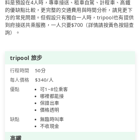
料是預設在4人時，專車接送、租車自駕、計程車、高鐵
的優缺點比較，更完整的交通費用與時間分析，請見更下
方的常見問題。但假設只有獨自一人時，tripool也有提供
到府接送共乘服務，一人只要$700（詳情請按黃色按鈕查
詢）。
tripool 旅步
行程時間
50分
每人價格
$340/人
優點
可1~8位乘客
哪裡都能接
保證出車
價格透明
缺點
無臨時叫車
不收現金
高鐵