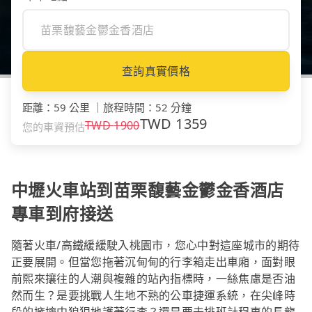
查詢真實價格
距離
：
59 公里
｜
旅程時間
：
52 分鐘
TWD
1359
TWD
1900
您的車資預估
中壢火車站到苗栗馥藝金鬱金香酒店
專車到府接送
隨著火車/高鐵緩緩駛入桃園市，您心中對這座城市的期待
正要展開。但當您拖著沉甸甸的行李箱走出車廂，面對眼
前熙來攘往的人潮與複雜的站內指標時，一絲焦慮是否油
然而生？是要挑戰人生地不熟的公車捷運系統，在尖峰時