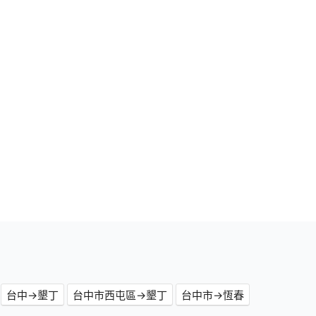
台中→墾丁
台中市西屯區→墾丁
台中市→恆春