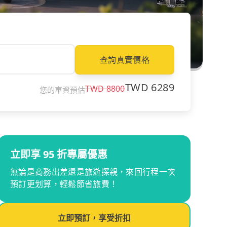
查詢真實價格
TWD
6289
TWD
8800
您的車資預估
立即享 95 折專屬優惠
無論是商務出差還是旅遊探親，來回行程一次
預訂更划算，輕鬆節省旅費！
立即預訂，享受折扣