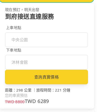
現在預訂，明天出發
到府接送直達服務
上車地點
下車地點
查詢真實價格
距離
：
298 公里
｜
旅程時間
：
221 分鐘
您的車資預估
TWD
6289
TWD
8800