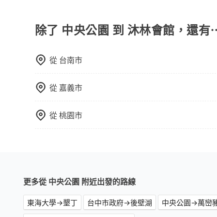
旅步提供來回訂單95折優惠碼，使用期限為24小
可直接折扣抵扣訂單費用。
除了 中央公園 到 沐林會館，還有
從
台南市
從
嘉義市
從
桃園市
更多從 中央公園 附近出發的路線
東海大學→墾丁
台中市政府→後壁湖
中央公園→萬巒