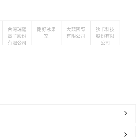
台灣瑞薩
剛好冰果
大囍國際
狄卡科技
電子股份
室
有限公司
股份有限
有限公司
公司
從最早06:25一直到23:07，台中-左營一天最多有89班
前往最靠近的台中高鐵站，叫一輛計程車花費約300元、車程約