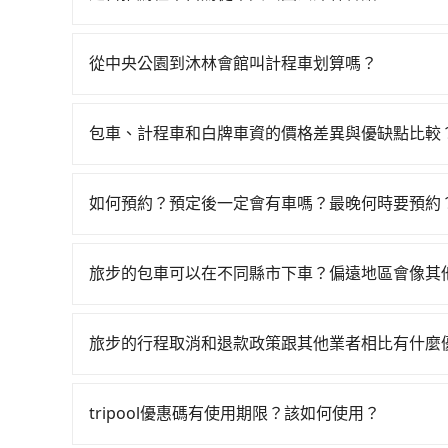
17分鐘。抵達高鐵站後，步行進站、現場購票並於月
如你有駕照又不排斥自駕，且又不需要利用移動的
高鐵從台中站前往左營高鐵站，每人票價790元，
說華信國際租賃、友輔租賃、友鑽租賃。一般租車以天為單位，
144分鐘、車費3,600元後，抵達沐林會館 (屏東
從中央公園到沐林會館叫計程車划算嗎？
金約$1,500，九人座如Hyundai Starex或Vol
同行，高鐵加轉乘之平均每人花費為1,770元。
如選擇小黃直達，在台中可以透過app叫車的有55688台
公里約1元）、路邊停車（每小時約40元）、保險費
天喊價或恣意繞路。但如果全程使用tripool並到府
到車，也可考慮打電話至附近的計程車隊，如聯美
公里，超過還會額外加收100~2,000元不等的
選擇搭乘高鐵而不預約包車，不僅每人至少額外負擔
包車、計程車和白牌車資的價格差異與優缺點比較
照里程跳錶計算，價格約為7,500~9,000元間，但如
你當天就往返中央公園與沐林會館，預計的小轎車花費為
在還不馬上來預約tripool！如果你是三人以下要乘
包車、計程車或白牌車。主要價格差異和優缺點如下
縣僅有合法計程車約370輛，數量約為台中市的4%
如沐林會館的室內設施非常豐富或你想去的旅遊景
交通費用。
地點上車較客製化。此外，司機還會提供各種旅遊建
上台中市有些計程車司機不按錶計費，約有27%會
中央公園還有段路，且須配合車行營業時間做租還
如何預約？預定後一定會有車嗎？最晚何時要預約
優點是24小時隨叫隨到，價格按錶計費，但若遇交通
以上，無論在價格或服務品質上，tripool都是
與車體檢查，甚至還要先自行加滿油，如遇到不肖
如要預約從中央公園前往沐林會館的專車接送服務
車：優點是價格相對較低，有的還可喊價。但安全
不小。
格，照著步驟填寫完乘客資料與線上刷卡，訂單即
無法申訴退費。
旅步的包車可以在不同縣市下車？偏遠地區會像其
郵件確認信，如此就完成預約了，而司機與車輛的詳
旅步的包車服務非常方便，您可以在不同縣市下車
付款完畢，tripool保證出車。一般建議出發前
用，不會像其他業者那樣收取額外費用。但如果您
天傍晚五點前仍會收單，最遲如當天下午過後乘車
旅步的行程取消和退款政策跟其他業者相比有什麼
付額外的費用，不過別擔心，您可以透過旅步官網
當您需要取消旅行行程時，旅步提供比其他業者更
車前一天的凌晨六點前完成取消訂單作業，旅步就
tripool優惠碼有使用期限？該如何使用？
時也確保乘客的權益。