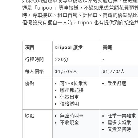
如果想知道包車或專車接送以外的交通選擇，在經過
通是「tripool」專車接送，不過如果想兼顧花費
時，專車接送、租車自駕、計程車、高鐵的優缺點比
但假設只有獨自一人時，tripool也有提供到府接送
項目
tripool 旅步
高鐵
行程時間
220分
-
每人價格
$1,570/人
$1,770/人
優點
可1~8位乘客
乘坐舒適
哪裡都能接
保證出車
價格透明
缺點
無臨時叫車
旺季一票難求
不收現金
需多次轉乘
又貴又費時