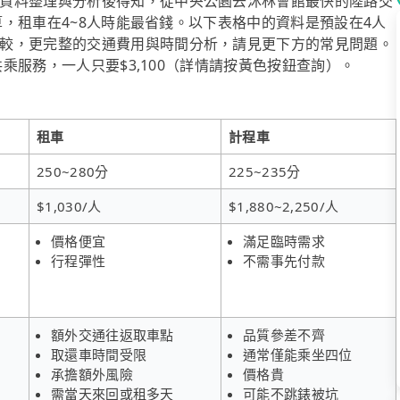
資料整理與分析後得知，從中央公園去沐林會館最快的陸路交
預算，租車在4~8人時能最省錢。以下表格中的資料是預設在4人
較，更完整的交通費用與時間分析，請見更下方的常見問題。
共乘服務，一人只要$3,100（詳情請按黃色按鈕查詢）。
租車
計程車
250~280分
225~235分
$1,030/人
$1,880~2,250/人
價格便宜
滿足臨時需求
行程彈性
不需事先付款
額外交通往返取車點
品質參差不齊
取還車時間受限
通常僅能乘坐四位
承擔額外風險
價格貴
需當天來回或租多天
可能不跳錶被坑