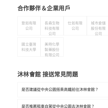
合作夥伴＆企業用戶
登如有限
長森生物
仕如有限
城市倉儲
公司
科技有限
公司
股份有限
公司
公司
國立臺灣
美時化學
科技大學
製藥股份
有限公司
沐林會館 接送常見問題
是否建議從中央公園搭乘高鐵前往沐林會館？
若要從中央公園搭高鐵前往沐林會館，高鐵較貴、費時！
次高鐵可搭乘。假設從中央公園 (台中市西屯區) 
是否推薦租車自駕從中央公園去沐林會館？