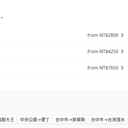
時。只要在期限內完成去程訂購，並在結帳時輸入該折扣碼，即
⋯
from NT$
2800
from NT$
4250
from NT$
7650
豬腳大王
中央公園→墾丁
台中市→屏東縣
台中市→台灣潛水