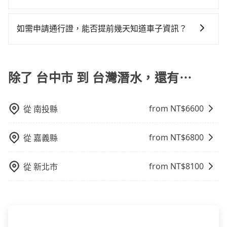
用 AFTEE 的服務，您可以在訂單成立後的14天內到超商
程繁瑣，租還通常需額外花費30分鐘做簽約與車體檢
我們提供不同種類的車輛，讓您根據需求選擇最適合您
櫃檯繳費，或者利用 ATM 完成匯款。
查，甚至還要先自行加滿油，如遇到不肖業者，還車時
的車型。 五人座驕車可乘坐三位乘客，並可攜帶三個隨
如需申請通行證，能否提前幾天知道車子資訊？
可能遭遇各種莫名理由而被額外收費，風險可謂不小。
身行李與兩個30吋行李箱 五人座休旅車可乘坐四位乘
為了讓旅步貴賓能夠享有更多取消訂單的彈性，我們提
客，並可攜帶四個隨身行李與三個30吋行李箱 九人座廂
供用車前一天凌晨六點前取消訂單的服務。所以我們會
型車可乘坐八位乘客，並可攜帶八個隨身行李與六個30
在用車前一天才開始安排車輛，並於用車前一天晚上8點
除了 台中市 到 台灣潛水，還有⋯
吋行李箱。 為了確保行車安全及遵守相關法規，我們不
提供服務司機和車輛資訊。如果您有特殊的用車需求，
能超載人數。 如果您攜帶的行李或物品較多，我們會根
可事先將您的需求寄至旅步的客服信箱：
據情況收取微搬家費用，費用在300至500元之間。
from NT$
6600
從
南投縣
booking@tripool.app，將有專人協助回覆確認是否能
協助安排。」
from NT$
6800
從
嘉義縣
from NT$
8100
從
新北市