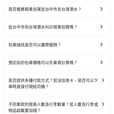
若要從台中市區搭高鐵前往台灣潛水，高鐵較貴、費
時！從最早06:25一直到23:07，台中-左營一天最多有89
是否推薦租車自駕從台中市去台灣潛水？
班次高鐵可搭乘。假設從台中市西屯區前往最靠近的台
如你有駕照又不排斥自駕，且又不需要利用移動的時間
中高鐵站，叫一輛計程車花費約300元、車程約20分
在車上休息，那在台中市西屯區有約60間租車車行，比
鐘。抵達高鐵站後，步行進站、現場購票並於月台排隊
從台中市到台灣潛水叫計程車划算嗎？
方說尚立租賃、星光租車、捷威小客車租賃。一般租車
的時間約20分鐘，再乘坐45~68分鐘（平均57分）的高
如選擇小黃直達，在台中可以透過app叫車的有55688台
以天為單位，小轎車如Toyota Altis、Nissan Tiida，一
鐵從台中站前往左營高鐵站，每人票價790元，再用10
灣大車隊、Uber、Line Taxi、Yoxi等，如果在路邊攔不
天租金約$1,500，九人座如Hyundai Starex或
分鐘出站、等待車站前排班的計程車，搭上小黃後約花
包車接送是否可以攜帶寵物？
到車，也可考慮打電話至附近的計程車隊，如大都會衛
Volkswagen T5，一天$4,500起，油錢（每公里約3
145分鐘、車費3,600元後，抵達台灣潛水 (屏東縣恆春
可以的，tripool 旅步提供「寵物友善車」服務，只要在
星計程車、天誠衛星計程車、龍興計程車行永福站無線
元）、eTag（每公里約1元）、路邊停車（每小時約40
鎮) 的目的地。全程加上轉車時間共4小時8分鐘，假設4
預定時特別勾選，是可以讓置入提籠或提袋內的中小型
車隊等叫車看看。依照里程跳錶計算，價格約為
元）、保險費、罰單另計多數租車合約上都會載明每日
預定前的包車價格可以先車資計算嗎？
位同行，高鐵加轉乘之平均每人花費為1,770元。不過，
寵物同行。且為了行程安全，請勿將寵物抱出來或置於
7,475~9,000元間，但如改預約tripool可省高達
里程限定200~400公里，超過還會額外加收100~2,000
台中市少部分小黃司機不按表收費，看乘客是外地人便
可以的，旅步的官網、APP提供24小時即時查價功能，
座椅上，以確保行程順利進行。
$2,700。但如果要考慮到回程，屏東縣僅有合法計程車
元不等的費用。由於絕大多數的租車公司都沒有提供甲
漫天喊價或恣意繞路。但如果全程使用tripool並到府專
無隱藏費用，讓您可以隨時掌握交通開支。
約370輛，數量約為台中市的4%、密度僅雙北的0.3%，
是否提供多種付款方式？若沒信用卡，是否可以下
租乙還的服務，假設你當天就往返台中市（西屯區）與
車接送，則每人平均花費約1,570元，費時3小時40分
其叫車的難度是雙北市的310倍。再加上台中市有些計程
車時直接付現給司機？
台灣潛水，預計的小轎車花費為$4,100或九人座
鐘。選擇搭乘高鐵而不預約包車，不僅每人至少額外負
車司機不按錶計費，約有27%會採現場議價，建議最好
$7,100。當然這金額比搭計程車便宜，但如果你當天只
擔200元車資，而且更會額外浪費28分鐘在轉乘與等車
目前旅步提供多種付款方式可供選擇，包括線上刷卡
先上網預約，以免當場被坑受騙。綜合以上，無論在價
需要單程前往，隔天或多天後才需返回，租車就非常不
上，現在還不馬上來預約tripool！如果你是三人以下要
(VISA/MasterCard/JCB)、簽帳卡 (金融信用卡) 和
不同車款的限乘人數及行李數量？若人數及行李或
格或服務品質上，tripool都是你從台中市到台灣潛水的
方便。再者，租車地點可能離你的住家/辦公室/起點還有
乘車，也可參考tripool的拼車共乘服務，最多可再節省
AFTEE 先享受後付款等。若您沒有信用卡，建議可以使
物品超載要加錢？
最佳選擇。
段路，且須配合車行營業時間做租還動作，另外承租過
50%的交通費用。