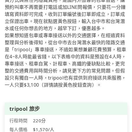
費方式與無任何隱藏費用，是國內外旅客的包車首選，讓
預約叫車不再需要打電話或加LINE問報價，只要花一分鐘
填寫資料即可完成，收到訂單編號後訂單即成立，訂單成
立保證出車。現在就點選黃色按鈕，輸入台中市和台灣潛
水或任何你想去的地方，越早下訂，優惠越多。
如果想知道包車或專車接送以外的交通選擇，在經過資料
整理與分析後得知，從台中市去台灣潛水最快的陸路交通
是「tripool」專車接送，不過如果想兼顧花費預算，租車
在4~8人時能最省錢。以下表格中的資料是預設在4人時，
專車接送、租車自駕、計程車、高鐵的優缺點比較，更完
整的交通費用與時間分析，請見更下方的常見問題。但假
設只有獨自一人時，tripool也有提供到府接送共乘服務，
一人只要$3,100（詳情請按黃色按鈕查詢）。
tripool 旅步
行程時間
220分
每人價格
$1,570/人