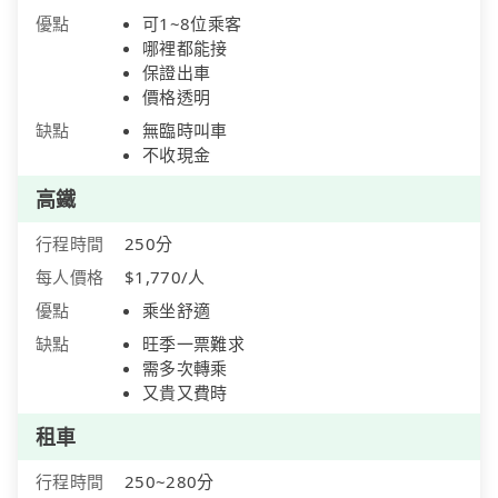
優點
可1~8位乘客
哪裡都能接
保證出車
價格透明
缺點
無臨時叫車
不收現金
高鐵
行程時間
250分
每人價格
$1,770/人
優點
乘坐舒適
缺點
旺季一票難求
需多次轉乘
又貴又費時
租車
行程時間
250~280分