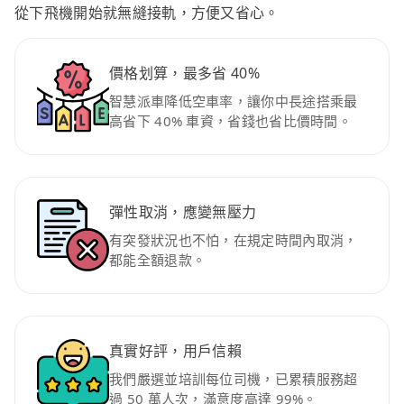
從下飛機開始就無縫接軌，方便又省心。
價格划算，最多省 40%
智慧派車降低空車率，讓你中長途搭乘最
高省下 40% 車資，省錢也省比價時間。
彈性取消，應變無壓力
有突發狀況也不怕，在規定時間內取消，
都能全額退款。
真實好評，用戶信賴
我們嚴選並培訓每位司機，已累積服務超
過 50 萬人次，滿意度高達 99%。