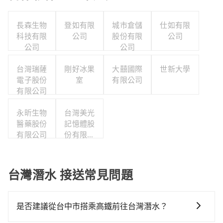
長森生物
登如有限
城市倉儲
仕如有限
科技有限
公司
股份有限
公司
公司
公司
台灣瑞薩
剛好冰果
大囍國際
世新大學
電子股份
室
有限公司
有限公司
永昕生物
台灣美光
醫藥股份
記憶體股
有限公司
份有限公
司
台灣潛水 接送常見問題
是否建議從台中市搭乘高鐵前往台灣潛水？