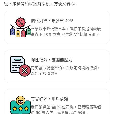
從下飛機開始就無縫接軌，方便又省心。
價格划算，最多省 40%
智慧派車降低空車率，讓你中長途搭乘最
高省下 40% 車資，省錢也省比價時間。
彈性取消，應變無壓力
有突發狀況也不怕，在規定時間內取消，
都能全額退款。
真實好評，用戶信賴
我們嚴選並培訓每位司機，已累積服務超
過 50 萬人次，滿意度高達 99%。