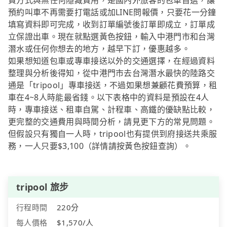
費方式與無任何隱藏費用，是國內外旅客的包車首選，讓
預約叫車不再需要打電話或加LINE問報價，只要花一分鐘
填寫資料即可完成，收到訂單編號後訂單即成立，訂單成
立保證出車。現在就點選黃色按鈕，輸入中港門市和台灣
潛水或任何你想去的地方，越早下訂，優惠越多。
如果想知道包車或專車接送以外的交通選擇，在經過資料
整理與分析後得知，從中港門市去台灣潛水最快的陸路交
通是「tripool」專車接送，不過如果想兼顧花費預算，租
車在4~8人時能最省錢。以下表格中的資料是預設在4人
時，專車接送、租車自駕、計程車、高鐵的優缺點比較，
更完整的交通費用與時間分析，請見更下方的常見問題。
但假設只有獨自一人時，tripool也有提供到府接送共乘服
務，一人只要$3,100（詳情請按黃色按鈕查詢）。
tripool 旅步
行程時間
220分
每人價格
$1,570/人