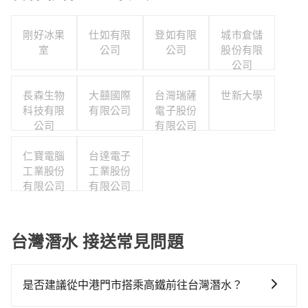
剛好冰果
仕如有限
登如有限
城市倉儲
室
公司
公司
股份有限
公司
長森生物
大囍國際
台灣瑞薩
世新大學
科技有限
有限公司
電子股份
公司
有限公司
仁寶電腦
台達電子
工業股份
工業股份
有限公司
有限公司
台灣潛水 接送常見問題
是否建議從中港門市搭乘高鐵前往台灣潛水？