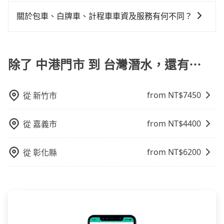
對於平常就有在使用長程專車接送服務的乘客來說，第
行，一定符合台灣法律規定，除了司機擁有合法的職業
額外花費30分鐘做簽約與車體檢查，甚至還要先自行加
一次使用tripool的會擔心價格比市價便宜不少，是不是
駕駛執照以及良民證外，車輛一定投保最高300萬乘客
關於包車、白牌車、計程車車資及服務有何不同？
滿油，如遇到不肖業者，還車時可能遭遇各種莫名理由
因為司機素質比較差、車上會有煙味、或者車齡過大，
險。最好辨別叫的車是否合法，就看車牌的開頭，只要
而被額外收費，風險可謂不小。
包車、白牌車、計程車三種交通方式的價格及服務說
但事實恰恰相反。tripool不僅有嚴密的篩選機制，定期
不是R或T開頭的車，就一定是違法。
明： 包車：可以依照個人行程需要靈活安排時間，價格
淘汰顧客評分較低的司機，且車輛均要求5年內新車，司
依平台預定時價格而定，通常愈長程價格CP值愈高。 計
除了 中港門市 到 台灣潛水，還有⋯
機也絕對不會在車內吸煙，於新冠肺炎期間也絕對全程
程車：可24小時隨叫隨到，價格依跳錶而定，如有塞車
配戴口罩。tripool之所以能將價格壓在市價7~8折的主
也會計算延遲費用，最終價格通常要下車時才知。價格
因來自於自行研發的AI車輛調度演算法，能有效降低空
from NT$
7450
從
新竹市
比包車貴。 白牌車：通常價格較包車便宜，但司機素
車率，也就是提高俗稱「回頭車」的比例。這不僅體現
質、品質不一，如行程有問題，事後無法提供客服申訴
在成本的控制，更是在傳統旺季（年假、端午、中秋、
處理。
雙十等）能用更少的司機來服務更多的旅客，意味著使
from NT$
4400
從
嘉義市
用到不熟悉的司機或者轉單給其他車行的情況比同行更
低，如此便反應在服務品質的控管會更佳。但tripool網
from NT$
6200
從
彰化縣
站上的價格是動態的，一般來說越早預訂價格越優，且
保證前一天中午以前均可全額取消退費，如已經決定好
要從中港門市去台灣潛水，請儘早下訂以把握最划算的
價格。