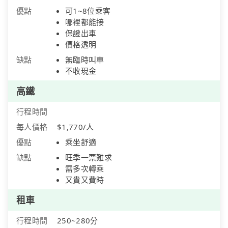
優點
可1~8位乘客
哪裡都能接
保證出車
價格透明
缺點
無臨時叫車
不收現金
高鐵
行程時間
每人價格
$1,770/人
優點
乘坐舒適
缺點
旺季一票難求
需多次轉乘
又貴又費時
租車
行程時間
250~280分