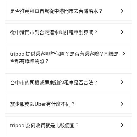
若要從中港門市搭高鐵前往台灣潛水，高鐵較貴、費
時！從最早06:25一直到23:07，台中-左營一天最多有89
是否推薦租車自駕從中港門市去台灣潛水？
班次高鐵可搭乘。假設從中港門市 (台中市西屯區) 前往
如你有駕照又不排斥自駕，且又不需要利用移動的時間
最靠近的台中高鐵站，叫一輛計程車花費約300元、車程
在車上休息，那在台中市西屯區有約60間租車車行，比
約17分鐘。抵達高鐵站後，步行進站、現場購票並於月
從中港門市到台灣潛水叫計程車划算嗎？
方說和喬汽車租賃、通寶小客車租賃、銀運租賃。一般
台排隊的時間約20分鐘，再乘坐45~68分鐘（平均57
如選擇小黃直達，在台中可以透過app叫車的有55688台
租車以天為單位，小轎車如Toyota Altis、Nissan
分）的高鐵從台中站前往左營高鐵站，每人票價790元，
灣大車隊、Uber、Line Taxi、Yoxi等，如果在路邊攔不
Tiida，一天租金約$1,500，九人座如Hyundai Starex
再用10分鐘出站、等待車站前排班的計程車，搭上小黃
tripool提供乘客哪些保障？是否有乘客險？司機是
到車，也可考慮打電話至附近的計程車隊，如龍興計程
或Volkswagen T5，一天$4,500起，油錢（每公里約3
後約花144分鐘、車費3,600元後，抵達台灣潛水 (屏東
否都有職業駕照？
車行永福站無線車隊、大都會衛星車隊、TND皇家多元
元）、eTag（每公里約1元）、路邊停車（每小時約40
縣恆春鎮) 的目的地。全程加上轉車時間共4小時8分鐘，
旅步提供最高500萬的乘客險，且只接受通過旅步嚴格審
化計程車等叫車看看。依照里程跳錶計算，價格約為
元）、保險費、罰單另計多數租車合約上都會載明每日
假設4位同行，高鐵加轉乘之平均每人花費為1,770元。
查，符合職業駕駛資格的司機入隊服務，所提供之車輛
7,500~9,000元間，但如改預約tripool可省高達
里程限定200~400公里，超過還會額外加收100~2,000
台中市的司機或屏東縣的租車是否合法？
不過，台中市少部分小黃司機不按表收費，看乘客是外
也都經過細心維護及保養，以確保您的乘車安全。
$2,700。但如果要考慮到回程，屏東縣僅有合法計程車
元不等的費用。由於絕大多數的租車公司都沒有提供甲
地人便漫天喊價或恣意繞路。但如果全程使用tripool並
許多的Line群組或Facebook社團裡，有很多低價的白牌
約370輛，數量約為台中市的4%、密度僅雙北的0.3%，
租乙還的服務，假設你當天就往返中港門市與台灣潛
到府專車接送，則每人平均花費約1,570元，費時3小時
車、私家車或野雞車在招攬生意，這不僅是違法可能被
其叫車的難度是雙北市的310倍。再加上台中市有些計程
旅步服務跟Uber有什麼不同？
水，預計的小轎車花費為$4,100或九人座$7,100。當然
41分鐘。選擇搭乘高鐵而不預約包車，不僅每人至少額
警察臨檢並趕下車，出意外後保險公司更是不會提供任
車司機不按錶計費，約有27%會採現場議價，建議最好
這金額比搭計程車便宜，但如果你當天只需要單程前
外負擔200元車資，而且更會額外浪費27分鐘在轉乘與
tripool 旅步具備以下特色： (1) 採事前預約制。 (2) 在
何理賠，如果又遇到心術不正的司機，其犯罪行為可能
先上網預約，以免當場被坑受騙。綜合以上，無論在價
往，隔天或多天後才需返回，租車就非常不方便。再
等車上，現在還不馬上來預約tripool！如果你是三人以
中長程提供最優惠的價格。 (3) 全台服務，不分城市與郊
都無法監控或追查。最好別為了省小錢而冒上不必要的
tripool為何收費就是比較便宜？
格或服務品質上，tripool都是你從中港門市到台灣潛水
者，租車地點可能離中港門市還有段路，且須配合車行
下要乘車，也可參考tripool的拼車共乘服務，最多可再
區。 (4) 有較為嚴謹的乘車時間與取消政策。
風險。而tripool雇用的司機、使用的車輛以及配合的車
的最佳選擇。
營業時間做租還動作，另外承租過程繁瑣，租還通常需
節省50%的交通費用。