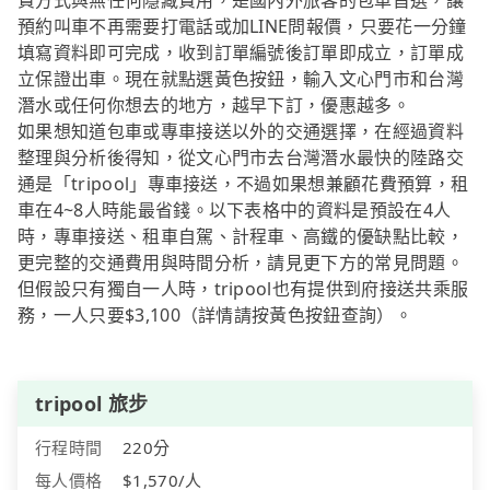
費方式與無任何隱藏費用，是國內外旅客的包車首選，讓
預約叫車不再需要打電話或加LINE問報價，只要花一分鐘
填寫資料即可完成，收到訂單編號後訂單即成立，訂單成
立保證出車。現在就點選黃色按鈕，輸入文心門市和台灣
潛水或任何你想去的地方，越早下訂，優惠越多。
如果想知道包車或專車接送以外的交通選擇，在經過資料
整理與分析後得知，從文心門市去台灣潛水最快的陸路交
通是「tripool」專車接送，不過如果想兼顧花費預算，租
車在4~8人時能最省錢。以下表格中的資料是預設在4人
時，專車接送、租車自駕、計程車、高鐵的優缺點比較，
更完整的交通費用與時間分析，請見更下方的常見問題。
但假設只有獨自一人時，tripool也有提供到府接送共乘服
務，一人只要$3,100（詳情請按黃色按鈕查詢）。
tripool 旅步
行程時間
220分
每人價格
$1,570/人