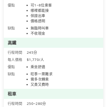
優點
可1~8位乘客
哪裡都能接
保證出車
價格透明
缺點
無臨時叫車
不收現金
高鐵
行程時間
245分
每人價格
$1,770/人
優點
乘坐舒適
缺點
旺季一票難求
需多次轉乘
又貴又費時
租車
行程時間
250~280分