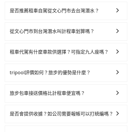
若要從文心門市搭高鐵前往台灣潛水，高鐵較貴、費
時！從最早06:25一直到23:07，台中-左營一天最多有89
是否推薦租車自駕從文心門市去台灣潛水？
班次高鐵可搭乘。假設從文心門市 (台中市南屯區) 前往
如你有駕照又不排斥自駕，且又不需要利用移動的時間
最靠近的台中高鐵站，叫一輛計程車花費約300元、車程
在車上休息，那在台中市南屯區有約20間租車車行，比
約15分鐘。抵達高鐵站後，步行進站、現場購票並於月
從文心門市到台灣潛水叫計程車划算嗎？
方說凱旋小客車租賃、運陞小客車租賃、鑫豐小客車租
台排隊的時間約20分鐘，再乘坐45~68分鐘（平均57
如選擇小黃直達，在台中可以透過app叫車的有55688台
賃。一般租車以天為單位，小轎車如Toyota Altis、
分）的高鐵從台中站前往左營高鐵站，每人票價790元，
灣大車隊、Uber、Line Taxi、Yoxi等，如果在路邊攔不
Nissan Tiida，一天租金約$1,500，九人座如Hyundai
再用10分鐘出站、等待車站前排班的計程車，搭上小黃
租車代駕有什麼車款供選擇？可指定九人座嗎？
到車，也可考慮打電話至附近的計程車隊，如中彰車
Starex或Volkswagen T5，一天$4,500起，油錢（每公
後約花144分鐘、車費3,600元後，抵達台灣潛水 (屏東
tripool提供的車型以五人座小轎車、休旅車與九人座箱
隊、中天衛星車隊、大都會計程車等叫車看看。依照里
里約3元）、eTag（每公里約1元）、路邊停車（每小時
縣恆春鎮) 的目的地。全程加上轉車時間共4小時6分鐘，
型車為主，車款品牌以豐田Toyota、福特Ford、福斯
程跳錶計算，價格約為7,425~8,900元間，但如改預約
約40元）、保險費、罰單另計多數租車合約上都會載明
tripool評價如何？旅步的優勢是什麼？
假設4位同行，高鐵加轉乘之平均每人花費為1,770元。
VW為主，其中也有少量進口車像凌志Lexus、特斯拉
tripool可省高達$2,600。但如果要考慮到回程，屏東縣
每日里程限定200~400公里，超過還會額外加收
不過，台中市少部分小黃司機不按表收費，看乘客是外
根據google的評價，tripool的服務品質整體上是非常穩
Tesla、賓士Benz等高級車款。全部五年內合法營業用
僅有合法計程車約370輛，數量約為台中市的4%、密度
100~2,000元不等的費用。由於絕大多數的租車公司都
地人便漫天喊價或恣意繞路。但如果全程使用tripool並
定及可靠的，大多數的使用者都給予了高分評價。此
車，百分百無菸車，乘客均有最高500萬乘客險。如果有
僅雙北的0.3%，其叫車的難度是雙北市的310倍。再加
旅步包車接送價格比計程車便宜嗎？
沒有提供甲租乙還的服務，假設你當天就往返文心門市
到府專車接送，則每人平均花費約1,570元，費時3小時
外，tripool司機專業的駕駛和親切服務態度也獲得了許
特殊需求或人數較多，需要大T保母車、20人座中巴、
上台中市有些計程車司機不按錶計費，約有27%會採現
與台灣潛水，預計的小轎車花費為$4,100或九人座
38分鐘。選擇搭乘高鐵而不預約包車，不僅每人至少額
旅步的車資採固定費率與計程車需依行駛距離計費、且
多好評，價格透明無隱藏費用、相比其他業者提供的用
40人座大巴或遊覽車，可特別填單並另外報價。
場議價，建議最好先上網預約，以免當場被坑受騙。綜
$7,100。當然這金額比搭計程車便宜，但如果你當天只
外負擔200元車資，而且更會額外浪費28分鐘在轉乘與
遇塞車、停紅燈時等低速行駛時還需額外加價不同，旅
車前一日凌晨6點前取消均可無條件全額退費的承諾，讓
是否會提供收據？如公司需要報帳可以打統編嗎？
合以上，無論在價格或服務品質上，tripool都是你從文
需要單程前往，隔天或多天後才需返回，租車就非常不
等車上，現在還不馬上來預約tripool！如果你是三人以
步費用比計程車低，且能讓您更能輕鬆掌握交通開支。
您的旅程能更有彈性及保障。
心門市到台灣潛水的最佳選擇。
方便。再者，租車地點可能離文心門市還有段路，且須
下要乘車，也可參考tripool的拼車共乘服務，最多可再
在乘車結束後一週內，tripool都會透過第三方系統寄出
配合車行營業時間做租還動作，另外承租過程繁瑣，租
節省50%的交通費用。