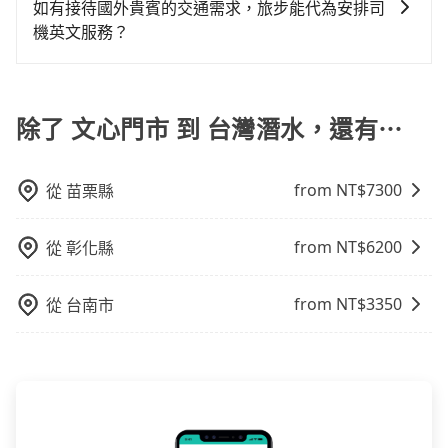
旅行業代收轉付電子收據，如果公司需要報公帳，在預
如有接待國外貴賓的交通需求，旅步能代為安排司
還通常需額外花費30分鐘做簽約與車體檢查，甚至還要
約付款前可以輸入公司的抬頭與統編，可向國稅局報
機英文服務？
先自行加滿油，如遇到不肖業者，還車時可能遭遇各種
帳，且免加收5%稅金。在收到後，可自行列印留存或報
莫名理由而被額外收費，風險可謂不小。
當然可以。如果您需要外語司機的服務，可以先透過電
帳，完全符合台灣的法律規範。
子郵件booking@tripool.app聯繫我們，我們將有專人
協助回覆，並確認是否能夠提供所需的服務。
除了 文心門市 到 台灣潛水，還有⋯
from NT$
7300
從
苗栗縣
from NT$
6200
從
彰化縣
from NT$
3350
從
台南市