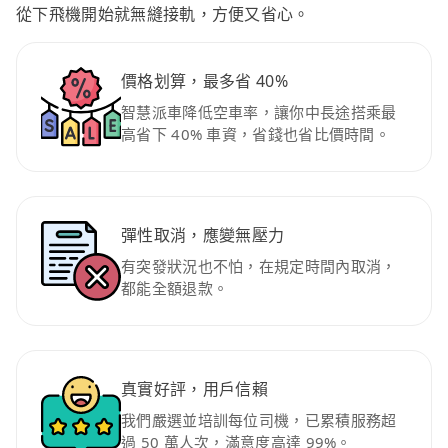
從下飛機開始就無縫接軌，方便又省心。
價格划算，最多省 40%
智慧派車降低空車率，讓你中長途搭乘最
高省下 40% 車資，省錢也省比價時間。
彈性取消，應變無壓力
有突發狀況也不怕，在規定時間內取消，
都能全額退款。
真實好評，用戶信賴
我們嚴選並培訓每位司機，已累積服務超
過 50 萬人次，滿意度高達 99%。