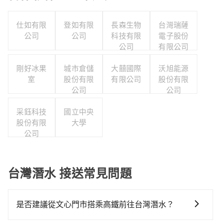
仕如有限
登如有限
長森生物
台灣瑞薩
公司
公司
科技有限
電子股份
公司
有限公司
剛好冰果
城市倉儲
大囍國際
沃旭能源
室
股份有限
有限公司
股份有限
公司
公司
采鈺科技
國立中央
股份有限
大學
公司
台灣潛水 接送常見問題
是否建議從文心門市搭乘高鐵前往台灣潛水？