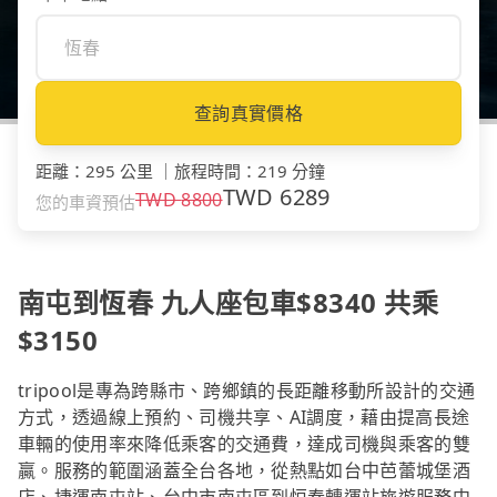
查詢真實價格
距離
：
295 公里
｜
旅程時間
：
219 分鐘
TWD
6289
TWD
8800
您的車資預估
南屯到恆春 九人座包車$8340 共乘
$3150
tripool是專為跨縣市、跨鄉鎮的長距離移動所設計的交通
方式，透過線上預約、司機共享、AI調度，藉由提高長途
車輛的使用率來降低乘客的交通費，達成司機與乘客的雙
贏。服務的範圍涵蓋全台各地，從熱點如台中芭蕾城堡酒