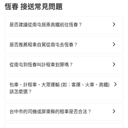
恆春 接送常見問題
是否建議從南屯搭乘高鐵前往恆春？
若要從南屯搭高鐵前往恆春，高鐵較貴、費時！從最早
06:25一直到23:07，台中-左營一天最多有89班次高鐵可
是否推薦租車自駕從南屯去恆春？
搭乘。假設從台中市南屯區前往最靠近的台中高鐵站，
如你有駕照又不排斥自駕，且又不需要利用移動的時間
叫一輛計程車花費約300元、車程約15分鐘。抵達高鐵
在車上休息，那在台中市南屯區有約20間租車車行，比
站後，步行進站、現場購票並於月台排隊的時間約20分
從南屯到恆春叫計程車划算嗎？
方說中信小客車租賃、鑫豐小客車租賃、捷揚小客車租
鐘，再乘坐45~68分鐘（平均57分）的高鐵從台中站前
如選擇小黃直達，在台中可以透過app叫車的有55688台
賃。一般租車以天為單位，小轎車如Toyota Altis、
往左營高鐵站，每人票價790元，再用10分鐘出站、等
灣大車隊、Uber、Line Taxi、Yoxi等，如果在路邊攔不
Nissan Tiida，一天租金約$1,500，九人座如Hyundai
待車站前排班的計程車，搭上小黃後約花145分鐘、車費
包車、計程車、大眾運輸 (如：客運、火車、高鐵)
到車，也可考慮打電話至南屯附近的計程車隊，如中天
Starex或Volkswagen T5，一天$4,500起，油錢（每公
3,600元後，抵達屏東縣恆春鎮的目的地。全程加上轉車
該怎麼選？
衛星車隊、大都會計程車、中彰車隊等叫車看看。依照
里約3元）、eTag（每公里約1元）、路邊停車（每小時
時間共4小時6分鐘，假設4位同行，高鐵加轉乘之平均每
在選擇交通方式時，您可依下列建議的考慮因素做選
里程跳錶計算，價格約為7,425~8,900元間，但如改預約
約40元）、保險費、罰單另計多數租車合約上都會載明
人花費為1,770元。不過，台中市少部分小黃司機不按表
擇： 預算：不同交通工具價格不同，可先確定您的預
tripool可省高達$2,600。但如果要考慮到回程，屏東縣
每日里程限定200~400公里，超過還會額外加收
台中市的司機或屏東縣的租車是否合法？
收費，看乘客是外地人便漫天喊價或恣意繞路。但如果
算。計程車最貴，而大眾運輸通常較便宜。 行程：需多
僅有合法計程車約370輛，數量約為台中市的4%、密度
100~2,000元不等的費用。由於絕大多數的租車公司都
全程使用tripool並到府專車接送，則每人平均花費約
許多的Line群組或Facebook社團裡，有很多低價的白牌
點停留的行程建議可選可客製化行程的包車，如果時間
僅雙北的0.3%，其叫車的難度是雙北市的310倍。再加
沒有提供甲租乙還的服務，假設你當天就往返南屯與恆
1,570元，費時3小時39分鐘。選擇搭乘高鐵而不預約包