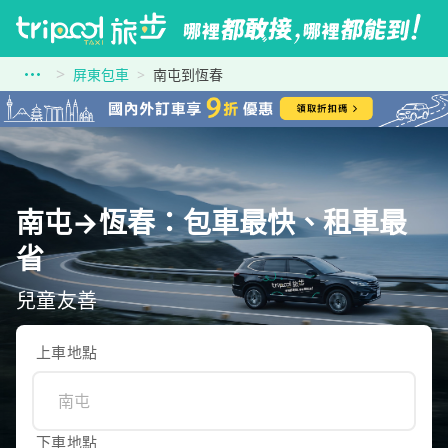
屏東包車
南屯到恆春
南屯→恆春：包車最快、租車最
省
兒童友善
上車地點
下車地點