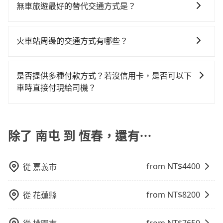
車、私家車或野雞車在招攬生意，這不僅是違法可能被
比較寬鬆且不介意耗時轉乘可選大眾運輸或較貴的計程
上台中市有些計程車司機不按錶計費，約有27%會採現
無車旅遊最好的替代交通方式是？
春，預計的小轎車花費為$4,100或九人座$7,100。當然
車，不僅每人至少額外負擔200元車資，而且更會額外浪
警察臨檢並趕下車，出意外後保險公司更是不會提供任
車。 旅行人數：人數多時包車較方便舒適且每個人攤提
場議價，建議最好先上網預約，以免當場被坑受騙。綜
這金額比搭計程車便宜，但如果你當天只需要單程前
費27分鐘在轉乘與等車上，現在還不馬上來預約
如果您沒有車，想要出門旅遊，最好的替代交通方式要
何理賠，如果又遇到心術不正的司機，其犯罪行為可能
下來的車資也比較便宜，人數少可搭乘大眾運輸或計程
合以上，無論在價格或服務品質上，tripool都是你從南
往，隔天或多天後才需返回，租車就非常不方便。再
tripool！如果你是三人以下要乘車，也可參考tripool的
看您旅遊的目的地而定。您可以善用大眾運輸，例如：
都無法監控或追查。最好別為了省小錢而冒上不必要的
車。 時間：需在特定時間到達目的地可選包車或計程
火車站周邊的交通方式有哪些？
屯到恆春的最佳選擇。
者，租車地點可能離你的住家/辦公室/起點還有段路，且
拼車共乘服務，最多可再節省50%的交通費用。
公車、捷運、客運等，或者考慮租車。如果您想要更便
風險。而tripool雇用的司機、使用的車輛以及配合的車
車，不趕時間即可選用大眾運輸。 便利性：需要便利性
須配合車行營業時間做租還動作，另外承租過程繁瑣，
火車站通常是城市的交通樞紐，以下是火車站常見交通
利的出行方式，您也可以選擇使用像是旅步提供的包車
行，一定符合台灣法律規定，除了司機擁有合法的職業
和方便性可選包車和計程車，喜歡探險和體驗當地文化
租還通常需額外花費30分鐘做簽約與車體檢查，甚至還
方式： 公車或客運：乘坐公車或客運到達或離開火車
服務，由專人到府接送，讓您更加輕鬆自在。
駕駛執照以及良民證外，車輛一定投保最高300萬乘客
是否提供多種付款方式？若沒信用卡，是否可以下
則可搭乘大眾運輸。
要先自行加滿油，如遇到不肖業者，還車時可能遭遇各
站，相對便宜經濟。 計程車：乘坐計程車到達或離開火
險。最好辨別叫的車是否合法，就看車牌的開頭，只要
車時直接付現給司機？
種莫名理由而被額外收費，風險可謂不小。
車站，方便快捷但昂貴。 捷運/輕軌：通過捷運或輕軌到
不是R或T開頭的車，就一定是違法。
目前旅步提供多種付款方式可供選擇，包括線上刷卡
達或離開火車站，快捷便利。 包車：預定包車到達或離
(VISA/MasterCard/JCB)、簽帳卡 (金融信用卡) 和
開火車站，是最便利的，無需與人共乘、快速抵達。
AFTEE 先享受後付款等。若您沒有信用卡，建議可以使
除了 南屯 到 恆春，還有⋯
用 AFTEE 的服務，您可以在訂單成立後的14天內到超商
櫃檯繳費，或者利用 ATM 完成匯款。
from NT$
4400
從
嘉義市
from NT$
8200
從
花蓮縣