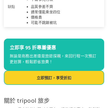
缺點
品質參差不齊
通常僅能乘坐四位
價格貴
可能不跳錶被坑
立即享 95 折專屬優惠
無論是商務出差還是旅遊探親，來回行程一次預訂
更划算，輕鬆節省旅費！
立即預訂，享受折扣
關於 tripool 旅步