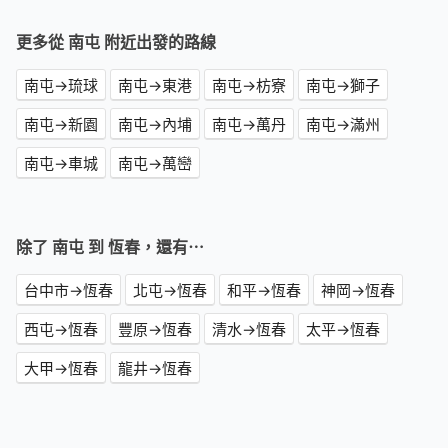
更多從 南屯 附近出發的路線
南屯→琉球
南屯→東港
南屯→枋寮
南屯→獅子
南屯→新園
南屯→內埔
南屯→萬丹
南屯→滿州
南屯→車城
南屯→萬巒
除了 南屯 到 恆春，還有⋯
台中市→恆春
北屯→恆春
和平→恆春
神岡→恆春
西屯→恆春
豐原→恆春
清水→恆春
太平→恆春
大甲→恆春
龍井→恆春