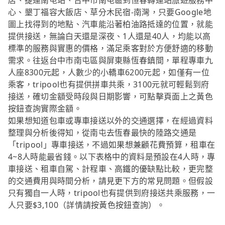
店、捷運南屯站、台中市南屯區到恒春轉運站旅遊服務中
心、墾丁福容大飯店、草分木民宿-南灣，只要Google地
圖上找得到的地點、汽車能沿著柏油路抵達的位置，就能
提供接送，無論白天還是深夜、1人還是40人，均能以高
標準的服務與實惠的價格，滿足乘客對於方便舒適的移動
需求。往返台中市南屯區與屏東縣恆春鎮間，單程專車九
人座8300元起，人數少的小轎車6200元起，如僅有一位
乘客，tripool也有提供拼車共乘，3100元就可輕鬆到府
接送，確切金額受時段與日期影響，可點擊頁面上之黃色
按鈕查詢實際金額。
如果想知道包車或專車接送以外的交通選擇，在經過資料
整理與分析後得知，從南屯去恆春最快的陸路交通是
「tripool」專車接送，不過如果想兼顧花費預算，租車在
4~8人時能最省錢。以下表格中的資料是預設在4人時，專
車接送、租車自駕、計程車、高鐵的優缺點比較，更完整
的交通費用與時間分析，請見更下方的常見問題。但假設
只有獨自一人時，tripool也有提供到府接送共乘服務，一
人只要$3,100（詳情請按黃色按鈕查詢）。