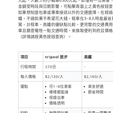
元起，人數少的小轎車6300元起，如僅有一位乘客，t
金額受時段與日期影響，可點擊頁面上之黃色按鈕查
如果想知道包車或專車接送以外的交通選擇，在經過
鐵，不過如果不希望花大錢，租車在3~8人時能最
駕、計程車、高鐵的優缺點比較，更完整的交通費用
車且願意犧牲一點交通時間，來換取便利到府且價格實惠
（詳情請按黃色按鈕查詢）。
項目
tripool 旅步
高鐵
行程時間
270分
-
每人價格
$2,130/人
$2,160/人
優點
可1~8位乘客
乘坐舒適
哪裡都能接
節省時間
保證出車
價格透明
缺點
無臨時叫車
旺季一票難求