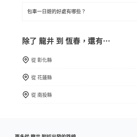
旅步的包車服務非常方便，您可以在不同縣市下車
須乘坐兒童座椅。 3) 搭乘寵物友善專車卻沒有
用，不會像其他業者那樣收取額外費用。但如果您
包車一日遊的好處有哪些？
付額外的費用，不過別擔心，您可以透過旅步官網
包車一日遊的好處很多，首先，包車可以依照自己
驗當地文化和風土人情，此外，包車還可以省去您
中專心欣賞當地美景和文化，讓您的旅程更加輕鬆
除了 龍井 到 恆春，還有⋯
從
彰化縣
從
花蓮縣
從
南投縣
更多從 龍井 附近出發的路線