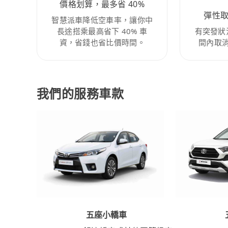
價格划算，最多省 40%
彈性
智慧派車降低空車率，讓你中
長途搭乘最高省下 40% 車
有突發狀
資，省錢也省比價時間。
間內取
我們的服務車款
五座小轎車