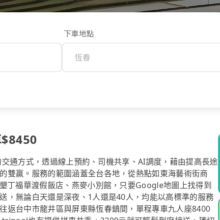
下車地點
$8450
計的交通方式，透過線上預約、司機共享、AI調度，藉由提高長途
的雙贏。服務的範圍涵蓋全台各地，從熱點如東海藝術街商
墾丁福華渡假飯店、燕麥小別館，只要Google地圖上找得到
送，無論白天還是深夜、1人還是40人，均能以高標準的服務
往返台中市龍井區與屏東縣恆春鎮間，單程專車九人座8400