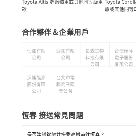
Toyota Coro
Toyota Altis 舒適轎車或其他同等級車
旅或其他同等
款
合作夥伴＆企業用戶
仕如有限
登如有限
長森生物
台灣瑞薩
公司
公司
科技有限
電子股份
公司
有限公司
沃旭能源
台北市電
股份有限
腦商業同
公司
業公會
恆春 接送常見問題
是否建議從龍井搭乘高鐵前往恆春？