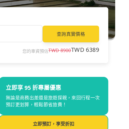
查詢真實價格
TWD
6389
TWD
8900
您的車資預估
立即享 95 折專屬優惠
無論是商務出差還是旅遊探親，來回行程一次
預訂更划算，輕鬆節省旅費！
立即預訂，享受折扣