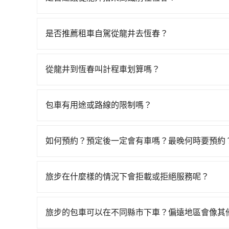
若要從龍井搭高鐵前往恆春，高鐵省時、較貴！從最早0
搭乘。假設從台中市龍井區前往最靠近的台中高鐵站
是否推薦租車自駕從龍井去恆春？
後，步行進站、現場購票並於月台排隊的時間約20分
如你有駕照又不排斥自駕，且又不需要利用移動的
營高鐵站，每人票價790元，再用10分鐘出站、等待
說九歐租賃企業、大奔國際汽車租賃、璟翔小客車租賃。一
元後，抵達屏東縣恆春鎮的目的地。全程加上轉車時
從龍井到恆春叫計程車划算嗎？
Tiida，一天租金約$1,500，九人座如Hyundai St
費為2,160元。不過，台中市少部分小黃司機不
如選擇小黃直達，在台中可以透過app叫車的有55688台
元）、eTag（每公里約1元）、路邊停車（每小
使用tripool並到府專車接送，則每人平均花費約2
到車，也可考慮打電話至台中市龍井區當地唯一的
程限定200~400公里，超過還會額外加收100~
坐車快8分鐘，但卻要額外支出約90元的交通費，所
包車有用途或路線的限制嗎？
約為7,450~8,900元間，但如改預約tripool
還的服務，假設你當天就往返龍井與恆春，預計的小轎車
的。如果你僅有兩位乘車，也可參考tripool的拼
不管是從龍井前往恆春或是全台灣任何地方，只要
370輛，數量約為台中市的4%、密度僅雙北的0.
便宜，但如果你當天只需要單程前往，隔天或多天
遊、參加喜宴/喪禮、就醫回診、登山露營、學生
司機不按錶計費，約有27%會採現場議價，建議最
住家/辦公室/起點還有段路，且須配合車行營業時
如何預約？預定後一定會有車嗎？最晚何時要預約
車、機場接送、定期洗腎、包月上下班，或者任何跨縣
服務品質上，tripool都是你從龍井到恆春的最佳選
鐘做簽約與車體檢查，甚至還要先自行加滿油，如
如要預約從龍井前往恆春的專車接送服務，可直接
以前完成預約，隔天保證出車。如需公司報帳打統
風險可謂不小。
步驟填寫完乘客資料與線上刷卡，訂單即成立。在
旅步在什麼樣的情況下會拒載或拒絕服務呢？
信，如此就完成預約了，而司機與車輛的詳細資料，
當您使用 tripool 旅步乘車日期當天，若發生以下
畢，tripool保證出車。一般建議出發前一天中
訂購時填寫的數量。請務必確實填寫當日實際攜帶的
五點前仍會收單，最遲如當天下午過後乘車，四小
旅步的包車可以在不同縣市下車？偏遠地區會像其
同行，卻無自備或加購兒童座椅。提醒您，為了保