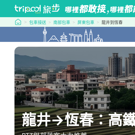
tripool 旅步
包車接送
南部包車
屏東包車
龍井到恆春
龍井→恆春：高