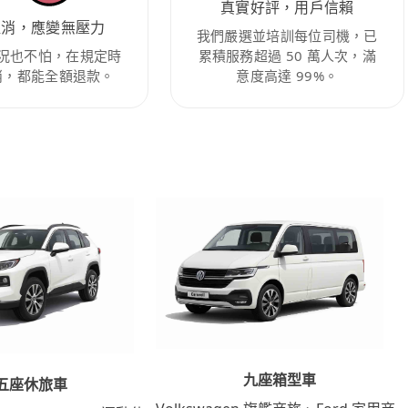
真實好評，用戶信賴
取消，應變無壓力
我們嚴選並培訓每位司機，已
況也不怕，在規定時
累積服務超過 50 萬人次，滿
消，都能全額退款。
意度高達 99%。
九座箱型車
五座休旅車