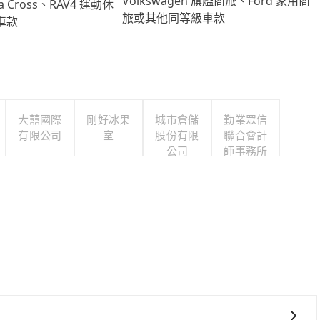
Volkswagen 旗艦商旅、Ford 家用商
lla Cross、RAV4 運動休
旅或其他同等級車款
車款
大囍國際
剛好冰果
城市倉儲
勤業眾信
有限公司
室
股份有限
聯合會計
公司
師事務所