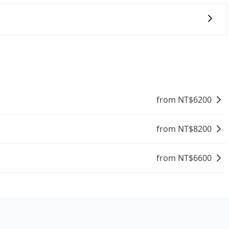
。對於偏遠地區，我們提供的價格已經包含了所有基本的費
裝籠。避免影響行車安全，請您務將寵物置入提籠或提袋內。
需要前往的地點屬於高海拔山區等特殊地點，就可能會需要支
查詢到具體的費用。
的意願和需要來安排行程，其次，包車可以讓您更加深入地體
自己開車也無需擔心路線和交通的問題，更可以在舒適的環境
自在。
from NT$
6200
from NT$
8200
from NT$
6600