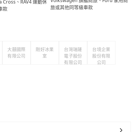
Volkswagen 旗艦商旅、Ford 家用商
lla Cross、RAV4 運動休
旅或其他同等級車款
車款
大囍國際
剛好冰果
台灣瑞薩
台境企業
有限公司
室
電子股份
股份有限
有限公司
公司