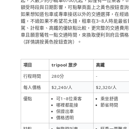
起，人數少的小轎車6700元起，如僅有一位乘客，tr
額受時段與日期影響，可點擊頁面上之黃色按鈕查詢
如果想知道包車或專車接送以外的交通選擇，在經過
鐵，不過如果不希望花大錢，租車在3~8人時能最
駕、計程車、高鐵的優缺點比較，更完整的交通費用
車且願意犧牲一點交通時間，來換取便利到府且價格實惠
（詳情請按黃色按鈕查詢）。
項目
tripool 旅步
高鐵
行程時間
280分
-
每人價格
$2,240/人
$2,320/人
優點
可1~8位乘客
乘坐舒適
哪裡都能接
節省時間
保證出車
價格透明
缺點
無臨時叫車
旺季一票難求