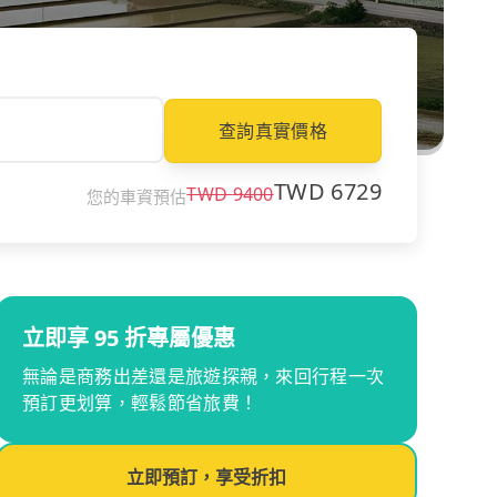
查詢真實價格
TWD
6729
TWD
9400
您的車資預估
立即享 95 折專屬優惠
無論是商務出差還是旅遊探親，來回行程一次
預訂更划算，輕鬆節省旅費！
立即預訂，享受折扣