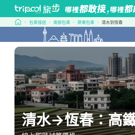
tripool 旅步
包車接送
南部包車
屏東包車
清水到恆春
清水→恆春：高