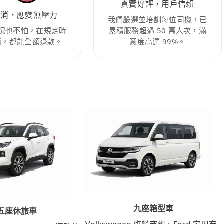
真實好評，用戶信賴
取消，應變無壓力
我們嚴選並培訓每位司機，已
況也不怕，在規定時
累積服務超過 50 萬人次，滿
消，都能全額退款。
意度高達 99%。
九座箱型車
五座休旅車