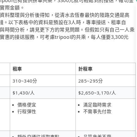
ipool也有提供拼車共乘，3300元就可輕鬆到府接送，確切金
實際金額。
資料整理與分析後得知，從清水去恆春最快的陸路交通是高
省錢。以下表格中的資料是預設在3人時，專車接送、租車自
與時間分析，請見更下方的常見問題。但假如只有自己一人乘
的接送服務，可考慮tripool的共乘，每人僅要3,300元
租車
計程車
310~340分
285~295分
$1,430/人
$2,650~3,170/人
價格便宜
滿足臨時需求
行程彈性
不需事先付款
額外交通往返取車點
品質參差不齊