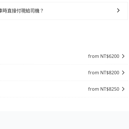
您有指定車款服務的需求，可以先將您的需先提供旅步，會有
車時直接付現給司機？
MasterCard/JCB)、簽帳卡 (金融信用卡) 和 AFTEE
FTEE 的服務，您可以在訂單成立後的14天內到超商櫃檯繳
from NT$
6200
from NT$
8200
from NT$
8250