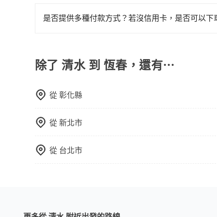
旅步有提供小轎車、休旅車、九人座供您選擇，若
專人回覆您。
是否提供多種付款方式？若沒信用卡，是否可以下
目前旅步提供多種付款方式可供選擇，包括線上刷卡 (VISA/
先享受後付款等。若您沒有信用卡，建議可以使用 A
費，或者利用 ATM 完成匯款。
除了 清水 到 恆春，還有⋯
從
彰化縣
從
新北市
從
台北市
更多從 清水 附近出發的路線