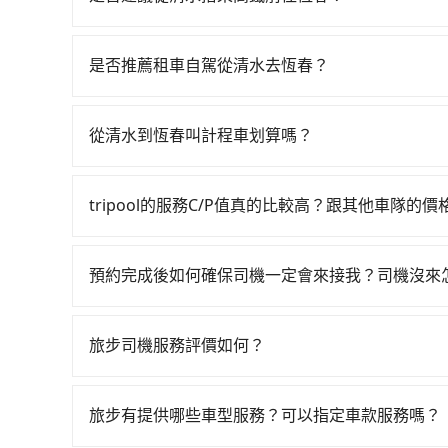
若要從清水搭高鐵前往恆春，高鐵省時、較貴！從最早0
搭乘。假設從台中市清水區前往最靠近的台中高鐵站，
是否推薦租車自駕從清水去恆春？
站後，步行進站、現場購票並於月台排隊的時間約20
如你有駕照又不排斥自駕，且又不需要利用移動的
左營高鐵站，每人票價790元，再用10分鐘出站、
通運。一般租車以天為單位，小轎車如Toyota Altis、N
3,600元後，抵達屏東縣恆春鎮的目的地。全程加
從清水到恆春叫計程車划算嗎？
Starex或Volkswagen T5，一天$4,500
每人花費為2,320元。不過，台中市少部分小黃
如選擇小黃直達，在台中可以透過app叫車的有55688台
約40元）、保險費、罰單另計多數租車合約上都會載
果全程使用tripool並到府專車接送，則每人平均花
到車，也可考慮打電話至清水附近的計程車隊，如
100~2,000元不等的費用。由於絕大多數的租
可以比坐車快6分鐘，但卻要額外支出約240元的交通
tripool的服務C/P值真的比較高？跟其他車隊的
程跳錶計算，價格約為7,950~9,500元間，但如改預
春，預計的小轎車花費為$4,300或九人座$7,3
比較划算的。如果你僅有兩位乘車，也可參考trip
在服務品質許可下，乘客當然希望價格越便宜越好
有合法計程車約370輛，數量約為台中市的4%、密
隔天或多天後才需返回，租車就非常不方便。再者，
的台灣大車隊、大都會、LINE Taxi、Uber
中市有些計程車司機不按錶計費，約有27%會採現
車行營業時間做租還動作，另外承租過程繁瑣，租
預約完成後如何確保司機一定會來接我？司機沒來
KKDAY、KLOOK、叫車吧等。tripool旅
上，無論在價格或服務品質上，tripool都是你從
加滿油，如遇到不肖業者，還車時可能遭遇各種莫
只要完成預約並付款完成，訂單就成立，tripoo
包括清水去恆春），全台保證出車。由於有高效的車
提供司機的姓名、電話、車牌、車型等資訊，如在
數乘客出行的最佳選擇。
旅步司機服務評價如何？
能原本約定的地點不適合暫停而改停靠在附近的位置。
在 Google 上關於旅步的評論中，許多人都給
快改派以減少乘客等待的時間。
程更加順暢和舒適。」
旅步有提供哪些車型服務？可以指定車款服務嗎？