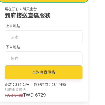
現在預訂，明天出發
到府接送直達服務
上車地點
下車地點
查詢真實價格
距離
：
316 公里
｜
旅程時間
：
281 分鐘
您的車資預估
TWD
6729
TWD
9400