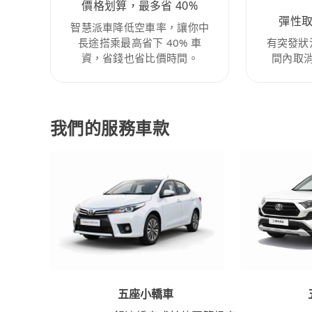
價格划算，最多省 40%
彈性
智慧派車降低空車率，讓你中
長途搭乘最高省下 40% 車
有突發狀
資，省錢也省比價時間。
間內取
我們的服務車款
五座小轎車