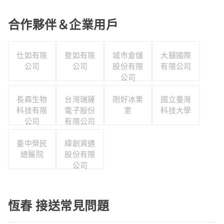
合作夥伴＆企業用戶
仕如有限
登如有限
城市倉儲
大囍國際
公司
公司
股份有限
有限公司
公司
長森生物
台灣瑞薩
剛好冰果
國立臺灣
科技有限
電子股份
室
科技大學
公司
有限公司
臺中榮民
緯創資通
總醫院
股份有限
公司
恆春 接送常見問題