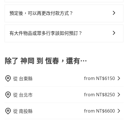
合以上，無論在價格或服務品質上，tripool都是你從神
客遺留的垃圾或者撞凹的車門仍未被修理，每一次租車
tripool！如果你僅有兩位乘車，也可參考tripool的拼車
當某些特定路段塞車情況嚴重時，為了維持交通秩序和
用是必要的補償。
險。最好辨別叫的車是否合法，就看車牌的開頭，只要
岡到恆春的最佳選擇。
都好像在開樂透一樣。另外，偶爾也會遇到明明已經預
共乘服務，最多可再節省50%的交通費用。
道路安全，政府會實施高乘載管制，限制只有符合以下
不是R或T開頭的車，就一定是違法。
預定後，可以再更改付款方式？
約了時間但上一位用戶卻遲遲尚未歸還，又或者要還車
四種車輛可以通行：(一) 乘載3人(含駕駛和小孩)以上的
時卻偏偏找不到停車位，對於急著用車或者要載其他乘
抱歉！一旦訂單成立後，付款方式是無法更改的。但您
小型車，(二) 大型客車，(三) 計程車，(四) 駕駛或乘客持
客的人來說就有不小的風險。最後，雖然路邊隨租隨還
可以在用車前一天凌晨六點前填寫取消訂單申請表，取
有身心障礙證明、記者證或「高速公路高乘載管制」通
有大件物品或眾多行李該如何預訂？
看似方便，但實際使用時還是有其區域的限制，實際可
消該訂單後再以其他付款方式重新預約行程即可。
行證之小型車。如果您的出行路線會經過高乘載管制時
停靠的地點與你的上下車地點仍有段距離，在遇到下雨
一般情況，九人座最多可以乘坐八位乘客以及置放六件
段和路段，建議最好配合至少兩名以上乘客。
天或者載行李時，就顯得非常不便。
30吋的行李箱，但如有大件行李、衝浪板、樂器、廣告
看板、床墊、折疊單車、家電等，在乘客人數不多的情
除了 神岡 到 恆春，還有⋯
況下，可以將後座倒放來騰出置物空間。基本上只要不
遮住司機視線、不會破壞車體、不影響行車安全，會讓
from NT$
6150
從
台東縣
乘客盡量塞、盡量放。在預定前，建議先丈量好尺寸，
並事先透過官網的線上客服洽詢，確認沒問題再下訂。
from NT$
8250
從
台北市
from NT$
6600
從
南投縣