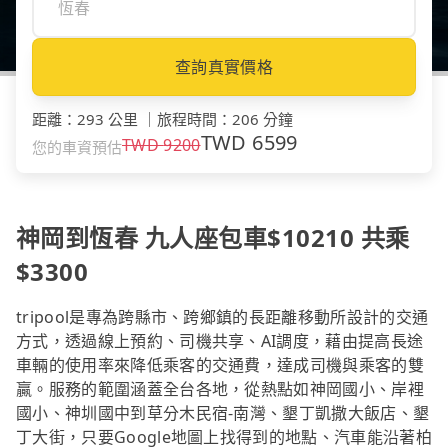
查詢真實價格
距離
：
293 公里
｜
旅程時間
：
206 分鐘
TWD
6599
TWD
9200
您的車資預估
神岡到恆春 九人座包車$10210 共乘
$3300
tripool是專為跨縣市、跨鄉鎮的長距離移動所設計的交通
方式，透過線上預約、司機共享、AI調度，藉由提高長途
車輛的使用率來降低乘客的交通費，達成司機與乘客的雙
贏。服務的範圍涵蓋全台各地，從熱點如神岡國小、岸裡
國小、神圳國中到草分木民宿-南灣、墾丁凱撒大飯店、墾
丁大街，只要Google地圖上找得到的地點、汽車能沿著柏