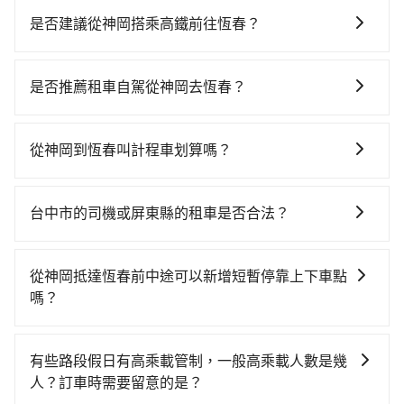
是否建議從神岡搭乘高鐵前往恆春？
若要從神岡搭高鐵前往恆春，高鐵較貴、費時！從最早
06:25一直到23:07，台中-左營一天最多有89班次高鐵可
是否推薦租車自駕從神岡去恆春？
搭乘。假設從台中市神岡區前往最靠近的台中高鐵站，
如果你有台灣駕照且對自己駕駛技術有信心，且在車上
叫一輛計程車花費約800元、車程約35分鐘。抵達高鐵
時不需要閉目養神（因為要自己開車），最重要的是你
站後，步行進站、現場購票並於月台排隊的時間約20分
從神岡到恆春叫計程車划算嗎？
當天就要來回，那在台中路邊可隨租隨借的iRent應該是
鐘，再乘坐45~68分鐘（平均57分）的高鐵從台中站前
如選擇小黃直達，在台中可以透過app叫車的有55688台
你最便宜選擇。註冊完iRent的app後，可以每小時
往左營高鐵站，每人票價790元，再用10分鐘出站、等
灣大車隊、Uber、Line Taxi、Yoxi等，如果在路邊攔不
$115~205承租小轎車，每公里再額外加收$3.2，從神岡
待車站前排班的計程車，搭上小黃後約花145分鐘、車費
台中市的司機或屏東縣的租車是否合法？
到車，也可考慮打電話至神岡附近的計程車隊，如豐安
到恆春的花費預估為$3,650~4,400（金額差異來自於平
3,600元後，抵達屏東縣恆春鎮的目的地。全程加上轉車
許多的Line群組或Facebook社團裡，有很多低價的白牌
計程車、大漢計程車、中柱計程車等叫車看看。依照里
假日、車款差異、抵達目的地後多久原路返回），雖已
時間共4小時23分鐘，假設3位同行，高鐵加轉乘之平均
車、私家車或野雞車在招攬生意，這不僅是違法可能被
程跳錶計算，價格約為7,375~8,900元間，但如改預約
將eTag和可能的每小時40元路邊停車費用預估進去，但
從神岡抵達恆春前中途可以新增短暫停靠上下車點
每人花費為2,260元。不過，台中市少部分小黃司機不按
警察臨檢並趕下車，出意外後保險公司更是不會提供任
tripool可省高達$2,300。但如果要考慮到回程，屏東縣
額外的汽車保險與可能的罰單都需自付。再者，和運的
嗎？
表收費，看乘客是外地人便漫天喊價或恣意繞路。但如
何理賠，如果又遇到心術不正的司機，其犯罪行為可能
僅有合法計程車約370輛，數量約為台中市的4%、密度
iRent只提供最基本的車型，如Toyota Yaris、Prius C、
果全程使用tripool並到府專車接送，則每人平均花費約
tripool有提供多點上下車接送服務，線上預約從神岡前
都無法監控或追查。最好別為了省小錢而冒上不必要的
僅雙北的0.3%，其叫車的難度是雙北市的310倍。再加
Vios這類乘坐體驗較差的車款，如果人數超過四位，更
2,200元，費時3小時26分鐘。選擇搭乘高鐵而不預約包
往恆春的途中可備註加點。每個加點位置，前後額外里
風險。而tripool雇用的司機、使用的車輛以及配合的車
上台中市有些計程車司機不按錶計費，約有27%會採現
有些路段假日有高乘載管制，一般高乘載人數是幾
是沒有較大的七人座或九人座可供選擇，而且無人租車
車，不僅每人至少額外負擔60元車資，而且更會額外浪
程數5公里內加收200元。雖然可能有些路線完全順路，
行，一定符合台灣法律規定，除了司機擁有合法的職業
場議價，建議最好先上網預約，以免當場被坑受騙。綜
人？訂車時需要留意的是？
最令人詬病的就是車況，打開車門才發現仍有上一組乘
費57分鐘在轉乘與等車上，現在還不馬上來預約
但是司機多點停靠就會有額外的等待時間，收取額外費
駕駛執照以及良民證外，車輛一定投保最高300萬乘客