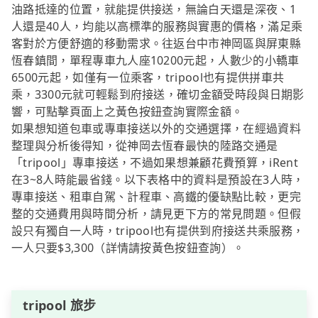
油路抵達的位置，就能提供接送，無論白天還是深夜、1
人還是40人，均能以高標準的服務與實惠的價格，滿足乘
客對於方便舒適的移動需求。往返台中市神岡區與屏東縣
恆春鎮間，單程專車九人座10200元起，人數少的小轎車
6500元起，如僅有一位乘客，tripool也有提供拼車共
乘，3300元就可輕鬆到府接送，確切金額受時段與日期影
響，可點擊頁面上之黃色按鈕查詢實際金額。
如果想知道包車或專車接送以外的交通選擇，在經過資料
整理與分析後得知，從神岡去恆春最快的陸路交通是
「tripool」專車接送，不過如果想兼顧花費預算，iRent
在3~8人時能最省錢。以下表格中的資料是預設在3人時，
專車接送、租車自駕、計程車、高鐵的優缺點比較，更完
整的交通費用與時間分析，請見更下方的常見問題。但假
設只有獨自一人時，tripool也有提供到府接送共乘服務，
一人只要$3,300（詳情請按黃色按鈕查詢）。
tripool 旅步