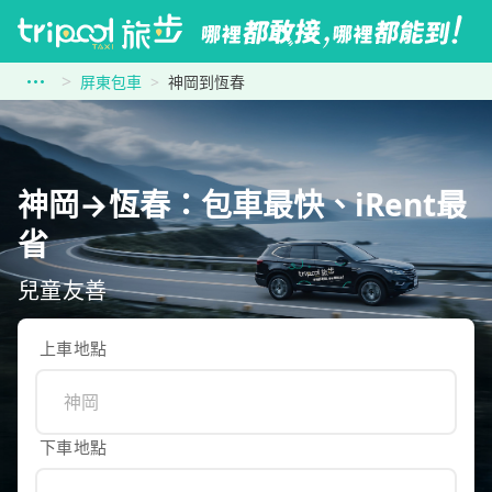
屏東包車
神岡到恆春
神岡→恆春：包車最快、iRent最
省
兒童友善
上車地點
下車地點