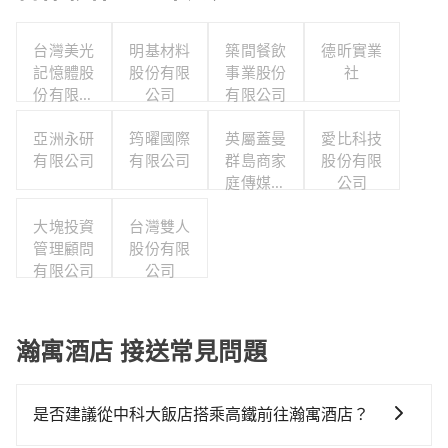
台灣美光
明基材料
築間餐飲
德昕實業
記憶體股
股份有限
事業股份
社
份有限公
公司
有限公司
司
亞洲永研
筠曜國際
英屬蓋曼
愛比科技
有限公司
有限公司
群島商家
股份有限
庭傳媒股
公司
份有限公
大塊投資
台灣雙人
司城邦分
管理顧問
股份有限
公司
有限公司
公司
瀚寓酒店 接送常見問題
是否建議從中科大飯店搭乘高鐵前往瀚寓酒店？