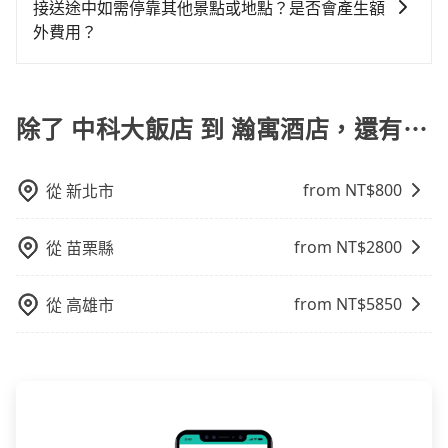
上、下車，不需與旅客共乘。但通常需要提前預約。 客
遮住司機視線、不會破壞車體、不影響行車安全，會讓
接送途中如需停靠其他景點或地點？是否會產生額
還，又或者要還車時卻偏偏找不到停車位，對於急著用
運：最經濟實惠的交通方式，通常有固定的路線和時間
乘客盡量塞、盡量放。在預定前，建議先丈量好尺寸，
外費用？
車或者要載其他乘客的人來說就有不小的風險。最後，
表。不必擔心自己開車的安全風險。但是客運的班次和
並事先透過官網的線上客服洽詢，確認沒問題再下訂。
雖然路邊隨租隨還看似方便，但實際使用時還是有其區
當您預約旅步的「單程專車」，如果需要在途中加點停
行車路線可能不太頻繁。 計程車：可以隨叫隨到，並且
域的限制，實際可停靠的地點與你的上下車地點仍有段
靠，您可以參考我們的「加點服務」，每個點距離在 5
不必擔心停車位的問題。但是，計程車的費用相對較
距離，在遇到下雨天或者載行李時，就顯得非常不便。
公里內，需額外支付 200 元，且每個點最多停留 5 分
除了 中科大飯店 到 瀚寓酒店，還有⋯
高，車輛選擇不如包車多，且大都屬短程接駁為主。
鐘。加點費用可以在乘車當天下車前給司機現付。如果
您選擇「計時包車」，中途需要加點停靠，則不需要額
from NT$
800
從
新北市
外支付費用。
from NT$
2800
從
苗栗縣
from NT$
5850
從
高雄市