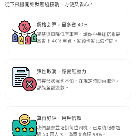
從下飛機開始就無縫接軌，方便又省心。
價格划算，最多省 40%
智慧派車降低空車率，讓你中長途搭乘最
高省下 40% 車資，省錢也省比價時間。
彈性取消，應變無壓力
有突發狀況也不怕，在規定時間內取消，
都能全額退款。
真實好評，用戶信賴
我們嚴選並培訓每位司機，已累積服務超
過 50 萬人次，滿意度高達 99%。