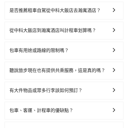
若要從中科大飯店搭高鐵前往瀚寓酒店，高鐵乘坐舒
適、較貴、費時！從最早06:05一直到23:03，台中-台北
是否推薦租車自駕從中科大飯店去瀚寓酒店？
一天最多有105班次高鐵可搭乘。假設從中科大飯店 (台
如果你有台灣駕照且對自己駕駛技術有信心，且在車上
中市北屯區) 前往最靠近的台中高鐵站，叫一輛計程車花
時不需要閉目養神（因為要自己開車），最重要的是你
費約500元、車程約24分鐘。抵達高鐵站後，步行進
從中科大飯店到瀚寓酒店叫計程車划算嗎？
當天就要來回，那在台中路邊可隨租隨借的iRent應該是
站、現場購票並於月台排隊的時間約20分鐘，再乘坐
如選擇小黃直達，在台中可以透過app叫車的有55688台
你最便宜選擇。註冊完iRent的app後，可以每小時
43~69分鐘（平均57分）的高鐵從台中站前往台北高鐵
灣大車隊、Uber、Line Taxi、Yoxi等，如果在路邊攔不
$115~205承租小轎車，每公里再額外加收$3.2，從中科
站，每人票價700元，再用15分鐘出站、等待車站前排
包車有用途或路線的限制嗎？
到車，也可考慮打電話至附近的計程車隊，如西北西計
大飯店到瀚寓酒店的花費預估為$2,150~2,700（金額差
班的計程車，搭上小黃後約花30分鐘、車費300元後，
不管是從中科大飯店前往瀚寓酒店或是全台灣任何地
程汽車行、怡美計程車、國通衛星無線計程車等叫車看
異來自於平假日、車款差異、抵達目的地後多久原路返
抵達瀚寓酒店 (台北市信義區) 的目的地。全程加上轉車
方，只要是長途交通且途中遵守台灣法律，無論是清明
看。依照里程跳錶計算，價格約為4,175~5,000元間，但
回），雖已將eTag和可能的每小時40元路邊停車費用預
聽說旅步現在也有提供共乘服務，這是真的嗎？
時間共2小時26分鐘，假設3位同行，高鐵加轉乘之平均
掃墓、包車旅遊、參加喜宴/喪禮、就醫回診、登山露
如改預約tripool可省高達$2,500。台中市有些計程車司
估進去，但額外的汽車保險與可能的罰單都需自付。再
每人花費為970元。不過，台中市少部分小黃司機不按表
是的！除了原有的專車接送外，旅步在2024年更上架了
營、學生搬家、投票返鄉、商務出差、貴賓來訪、寵物
機不按錶計費，約有27%會採現場議價，建議最好先上
者，和運的iRent只提供最基本的車型，如Toyota
收費，看乘客是外地人便漫天喊價或恣意繞路。但如果
保證出車的共乘服務，不用再擔心人少不成團問題，還
檢疫、預約叫車、機場接送、定期洗腎、包月上下班，
網預約，以免當場被坑受騙。綜合以上，無論在價格或
有大件物品或眾多行李該如何預訂？
Yaris、Prius C、Vios這類乘坐體驗較差的車款，如果人
全程使用tripool並到府專車接送，則每人平均花費約
能到府接送，機場、通勤共乘、大型活動接送都適合！
或者任何跨縣市接送的需求，tripool都能滿足你。乘車
服務品質上，tripool都是你從中科大飯店到瀚寓酒店的
數超過四位，更是沒有較大的七人座或九人座可供選
830元，費時1小時55分鐘。選擇搭乘高鐵而不預約包
一般情況，九人座最多可以乘坐八位乘客以及置放六件
前一天下午五點以前完成預約，隔天保證出車。如需公
最佳選擇。
擇，而且無人租車最令人詬病的就是車況，打開車門才
車，不僅每人至少額外負擔140元車資，而且更會額外浪
30吋的行李箱，但如有大件行李、衝浪板、樂器、廣告
司報帳打統編，在結帳時可以受理，並於乘車後一週內
包車、客運、計程車的優缺點？
發現仍有上一組乘客遺留的垃圾或者撞凹的車門仍未被
費31分鐘在轉乘與等車上，現在還不馬上來預約
看板、床墊、折疊單車、家電等，在乘客人數不多的情
寄出電子收據。
修理，每一次租車都好像在開樂透一樣。另外，偶爾也
tripool！如果你僅有兩位乘車，也可參考tripool的拼車
包車：能提供客製化的交通方式，您可以自由安排行程
況下，可以將後座倒放來騰出置物空間。基本上只要不
會遇到明明已經預約了時間但上一位用戶卻遲遲尚未歸
共乘服務，最多可再節省50%的交通費用。