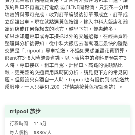
費方式與無任何隱藏費用，是國內外旅客的包車首選，讓
預約叫車不再需要打電話或加LINE問報價，只要花一分鐘
填寫資料即可完成，收到訂單編號後訂單即成立，訂單成
立保證出車。現在就點選黃色按鈕，輸入中科大飯店和瀚
寓酒店或任何你想去的地方，越早下訂，優惠越多。
如果想知道包車或專車接送以外的交通選擇，在經過資料
整理與分析後得知，從中科大飯店去瀚寓酒店最快的陸路
交通是「tripool」專車接送，不過如果想兼顧花費預算，
iRent在3~8人時能最省錢。以下表格中的資料是預設在3
人時，專車接送、租車自駕、計程車、高鐵的優缺點比
較，更完整的交通費用與時間分析，請見更下方的常見問
題。但假設只有獨自一人時，tripool也有提供到府接送共
乘服務，一人只要$1,200（詳情請按黃色按鈕查詢）。
tripool 旅步
行程時間
115分
每人價格
$830/人