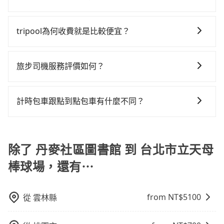
上刷卡，訂單即成立。在拿到訂單編號後，隨即會在手
台北市立天母棒球場的最佳選擇。
無人租車最令人詬病的就是車況，打開車門才發現仍有
費49分鐘在轉乘與等車上，現在還不馬上來預約
只要在乘車前一日清晨六點以前透過電子郵件告知，不
機上收到簡訊以及電子郵件確認信，如此就完成預約
上一組乘客遺留的垃圾或者撞凹的車門仍未被修理，每
tripool！如果你僅有兩位乘車，也可參考tripool的拼車
論任何理由，保證全額退費，且不收取任何手續費。
了，而司機與車輛的詳細資料，將於乘車前一晚八點透
tripool為何收費就是比較便宜？
一次租車都好像在開樂透一樣。另外，偶爾也會遇到明
共乘服務，最多可再節省50%的交通費用。
過SMS和EMAIL提供。一旦付款完畢，tripool保證出
明已經預約了時間但上一位用戶卻遲遲尚未歸還，又或
對於平常就有在使用長程專車接送服務的乘客來說，第
車。一般建議出發前一天中午以前完成預約，越早下訂
者要還車時卻偏偏找不到停車位，對於急著用車或者要
一次使用tripool的會擔心價格比市價便宜不少，是不是
價格越低價，如臨時需要，前一天傍晚五點前仍會收
旅步司機服務評價如何？
載其他乘客的人來說就有不小的風險。最後，雖然路邊
因為司機素質比較差、車上會有煙味、或者車齡過大，
單，最遲如當天下午過後乘車，四小時前仍能預約。
隨租隨還看似方便，但實際使用時還是有其區域的限
在 Google 上關於旅步的評論中，許多人都給予旅步司
但事實恰恰相反。tripool不僅有嚴密的篩選機制，定期
制，實際可停靠的地點與你的上下車地點仍有段距離，
機非常高的評價，認為他們非常專業且親切！讓他們的
淘汰顧客評分較低的司機，且車輛均要求5年內新車，司
計時包車跟點到點包車有什麼不同？
在遇到下雨天或者載行李時，就顯得非常不便。
旅程更加順暢和舒適。」
機也絕對不會在車內吸煙，於新冠肺炎期間也絕對全程
計時包車和點到點包車都是包車服務的形式，但有一些
配戴口罩。tripool之所以能將價格壓在市價7~8折的主
不同之處： 計時包車：計時包車是按照用車時間來計
因來自於自行研發的AI車輛調度演算法，能有效降低空
費，通常以每小時為單位，客戶可以根據自己的需要預
除了 丹麥社區圖書館 到 台北市立天母
車率，也就是提高俗稱「回頭車」的比例。這不僅體現
定一定時間的包車服務。這種服務適用於需要在城市內
在成本的控制，更是在傳統旺季（年假、端午、中秋、
棒球場，還有⋯
多個地點間來回穿梭的客戶，例如市區觀光、商務差旅
雙十等）能用更少的司機來服務更多的旅客，意味著使
等。 點到點包車：點到點包車是按照里程和目的地來計
用到不熟悉的司機或者轉單給其他車行的情況比同行更
費，客戶可以預先告知出發地點A到目的地B，會根據路
低，如此便反應在服務品質的控管會更佳。但tripool網
from NT$
5100
從
雲林縣
線和里程來計算費用。這種服務通常適用於單程或從一
站上的價格是動態的，一般來說越早預訂價格越優，且
個城市到另一個城市的長途包車。
保證前一天中午以前均可全額取消退費，如已經決定好