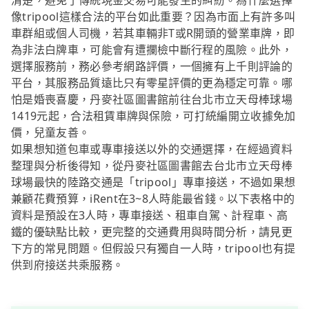
清楚，避免了傳統現金交易可能發生的糾紛。為什麼選擇
像tripool這樣合法的平台如此重要？因為市面上有許多叫
車群組或個人司機，若其車輛非T或R開頭的營業車牌，即
為非法白牌車，可能會有遭攔檢中斷行程的風險。此外，
選擇服務前，務必參考網路評價，一個擁有上千則評論的
平台，其服務品質遠比只有零星評價的更為穩定可靠。哪
怕是婚喪喜慶，丹麥社區圖書館前往台北市立天母棒球場
1419元起，合法租賃車牌與保險，可打統編開立收據免加
價，兒童友善。
如果想知道包車或專車接送以外的交通選擇，在經過資料
整理與分析後得知，從丹麥社區圖書館去台北市立天母棒
球場最快的陸路交通是「tripool」專車接送，不過如果想
兼顧花費預算，iRent在3~8人時能最省錢。以下表格中的
資料是預設在3人時，專車接送、租車自駕、計程車、高
鐵的優缺點比較，更完整的交通費用與時間分析，請見更
下方的常見問題。但假設只有獨自一人時，tripool也有提
供到府接送共乘服務。