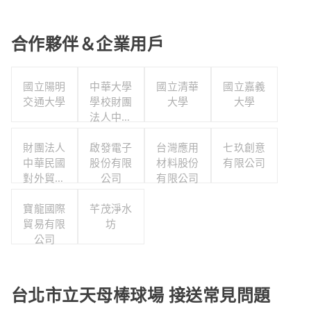
合作夥伴＆企業用戶
國立陽明
中華大學
國立清華
國立嘉義
交通大學
學校財團
大學
大學
法人中華
大學
財團法人
啟發電子
台灣應用
七玖創意
中華民國
股份有限
材料股份
有限公司
對外貿易
公司
有限公司
發展協會
寶龍國際
芊茂淨水
貿易有限
坊
公司
台北市立天母棒球場 接送常見問題