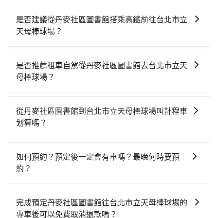
是否建議從丹麥社區圖書館搭乘高鐵前往台北市立
天母棒球場？
若要從丹麥社區圖書館搭高鐵前往台北市立天母棒球
場，高鐵較貴、費時、轉車麻煩！從最早06:36一直到
是否推薦租車自駕從丹麥社區圖書館去台北市立天
23:27，新竹-台北一天最多有63班次高鐵可搭乘。假設
母棒球場？
從丹麥社區圖書館 (新竹市東區) 前往最靠近的新竹高鐵
如果你有台灣駕照且對自己駕駛技術有信心，且在車上
站，叫一輛計程車花費約400元、車程約26分鐘。抵達
時不需要閉目養神（因為要自己開車），在北北基桃竹
高鐵站後，步行進站、現場購票並於月台排隊的時間約
從丹麥社區圖書館到台北市立天母棒球場叫計程車
有提供甲地乙還的iRent應該適合你。註冊完iRent的
15分鐘，再乘坐31~36分鐘（平均34分）的高鐵從新竹
划算嗎？
app後，可以每小時$115~205（平假日與車型而有不
站前往台北高鐵站，每人票價290元，再用15分鐘出
如選擇小黃直達，在新竹可以透過app叫車的有55688台
同）承租小轎車，每公里再額外加收$3.2，從丹麥社區
站、等待車站前排班的計程車，搭上小黃後約花21分
灣大車隊、Uber、Line Taxi、Yoxi等，如果在路邊攔不
圖書館到台北市立天母棒球場的花費預估為$600~750，
鐘、車費300元後，抵達台北市立天母棒球場 (台北市士
如何預約？預定後一定會有車嗎？最晚何時要預
到車，也可考慮打電話至丹麥社區圖書館附近的計程車
雖已將eTag和可能的每小時40元路邊停車費用預估進
林區) 的目的地。全程加上轉車時間共1小時51分鐘，假
約？
隊，如皇家789計程車、佳富車行、金立衛星車隊等叫車
去，但額外的汽車保險與可能的罰單都需自付。再者，
設3位同行，高鐵加轉乘之平均每人花費為520元。但如
如要預約從丹麥社區圖書館前往台北市立天母棒球場的
看看。依照里程跳錶計算，價格約為1,995~2,400元間，
和運的iRent只提供最基本的車型，如Toyota Yaris、
果全程使用tripool並到府專車接送，則每人平均花費約
專車接送服務，可直接線上輸入上下車地點或地址，三
但如改預約tripool可省高達$1,000。綜合以上，無論在
Prius C、Vios這類乘坐體驗較差的車款，如果人數超過
完成預定丹麥社區圖書館往台北市立天母棒球場的
470元，費時1小時2分鐘。選擇搭乘高鐵而不預約包
秒內即可查到真實價格，照著步驟填寫完乘客資料與線
價格或服務品質上，tripool都是你從丹麥社區圖書館到
四位，更是沒有較大的七人座或九人座可供選擇，而且
專車後可以免費取消退款嗎？
車，不僅每人至少額外負擔50元車資，而且更會額外浪