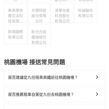
公司
美商英特
光寶科技
鴻華先進
科誠股份
爾亞太科
股份有限
科技股份
有限公司
技有限公
公司
有限公司
司
新晴國際
新光合成
有限公司
纖維股份
有限公司
桃園機場 接送常見問題
是否建議從九份搭乘高鐵前往桃園機場？
若要從九份搭高鐵前往桃園機場，高鐵較貴、費時、轉
車麻煩，且難叫計程車前往高鐵站！從最早06:26一直到
是否推薦租車自駕從九份去桃園機場？
23:00，台北-桃園一天最多有72班次高鐵可搭乘。假設
通常旅客不會選擇租車或自駕前往桃園機場，畢竟停在
從九份 (新北市瑞芳區) 前往最靠近的台北高鐵站，叫一