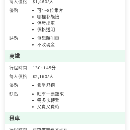
每人價格
$1,460/人
優點
可1~8位乘客
哪裡都能接
保證出車
價格透明
缺點
無臨時叫車
不收現金
高鐵
行程時間
130~145分
每人價格
$2,160/人
優點
乘坐舒適
缺點
旺季一票難求
需多次轉乘
又貴又費時
租車
行程時間
隔夜停車費不划算