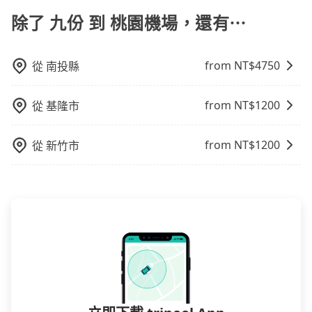
司機會合。詳情可以參考 旅步機場接機服務說明
式取決於您的預算、時間和行程安排。建議您提前了解
除了 九份 到 桃園機場，還有⋯
並根據自己的需要選擇最方便和經濟實惠的交通方式。
from NT$
4750
從
南投縣
from NT$
1200
從
基隆市
from NT$
1200
從
新竹市