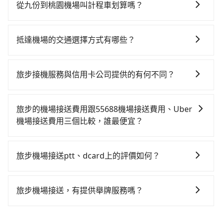
路邊多天不用車，每小時停車費30元，單日最高490
輛計程車花費約1,600元、車程約57分鐘。抵達高鐵站
從九份到桃園機場叫計程車划算嗎？
元，停車費再加租車費可是不少錢。
後，步行進站、現場購票並於月台排隊的時間約25分
如選擇小黃直達，在新北可以透過app叫車的有55688台
鐘，再乘坐17~23分鐘（平均21分）的高鐵從台北站前
灣大車隊、Uber、Line Taxi、Yoxi等。依照里程跳錶計
往桃園高鐵站，每人票價160元，再用5分鐘出站、等待
抵達機場的交通選擇方式有哪些？
算，價格約為1,865~2,800元間，但如改預約tripool可
車站前排班的計程車，搭上小黃後約花20分鐘、車費
所有到機場的交通方式因地區和交通狀況而異，以下列
省高達$1,300。請注意，由於九份位於偏遠地區，計程
400元後，抵達桃園機場 (桃園市大園區) 的目的地。全
舉一些常見的選擇： 1. 捷運：如果機場附近有捷運或輕
車並不會在街上巡迴。你幾乎不可能直接攔到車。當地
旅步接機服務與信用卡公司提供的有何不同？
程加上轉車時間共2小時8分鐘，假設一人獨行，交通費
軌系統，這是一種快捷和經濟實惠的交通方式。 2. 公車/
的計程車通常只接受電話預約，臨時叫車可能會需要等
總計2,160元，而且九份位在郊區/鄉村地區，計程車本
關於接機服務的問題，旅步的接機服務可提供您專業的
客運：公車或客運是到達機場的另一種經濟實惠的交通
待相當長的時間。綜合以上，無論在價格或服務品質
來就很有限。和大城市不同，鄉下的司機並不會主動開
接送體驗。相較於信用卡公司提供的免費接送服務，旅
方式。 3. 計程車：計程車通常是到達機場的比較昂貴的
上，tripool都是你從九份到桃園機場的最佳選擇。
旅步的機場接送費用跟55688機場接送費用、Uber
車四處尋找乘客。所以如果你臨時需要一輛計程車，可
步提供更多的彈性和客製化選擇，我們會根據您的抵達
選擇，但對於携帶大量行李或急需前往機場的乘客來
機場接送費用三個比較，誰最便宜？
能得等很久，或者根本等不到任何空車出現。。但如果
時間和需求提供合適的車輛和司機，並協助您處理行
說，這可能是最方便的選擇。許多城市的計程車公司提
全程使用tripool並到府專車接送，則僅需花費約1,460
因為55688與uber接送費用都是採動態定價的，會根據
李。此外，旅步的司機都是經過嚴格篩選和培訓的專業
供從市中心或其他地區到機場的固定價格，可以預先知
元，費時1小時。選擇搭乘高鐵而不預約包車，不僅至少
當天實際行駛里程及路線而有所不同，因為車資是浮動
司機，為您提供更加安全和穩定的機場接送服務。
道價格，避免爭議。 4. 預約機場接送：可以提前預訂服
旅步機場接送ptt、dcard上的評價如何？
額外負擔700元車資，而且更會額外浪費68分鐘在轉乘
的，相比於旅步提供的固定車資模式，除了能讓旅客更
務，安排接送。價格會因路線而有所不同。 5. 高鐵：搭
與等車上，現在還不馬上來預約tripool！
旅步的機場接送服務在ptt上獲得了許多正面的評價。對
容易掌握車資，不用擔心被額外收費，所以相對55688
乘高鐵是最快速的選擇，但並非每個縣市都有高鐵站，
於旅步的價格透明、服務可靠以及司機親切且專業態度
和uber是更便宜的。
旅步機場接送，有提供舉牌服務嗎？
且下高鐵後還需轉搭其他接駁方式抵達機場，對於入、
表示滿意。同時也有許多dcard網友推薦旅步是機場接送
出境需攜帶大量行李的旅客並不方便。價格也會因您出
有的，旅步提供機場接機舉牌服務，方便乘客在機場與
的首選，特別是對於需要準時、安全到達機場的旅客。
發的縣市而有所不同。 總體而言，到機場的最佳交通方