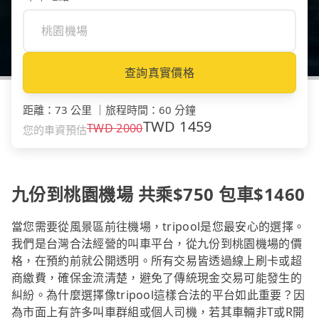
查詢真實價格
距離
：
73 公里
｜
旅程時間
：
60 分鐘
TWD
1459
TWD
2000
您的車資預估
九份到桃園機場 共乘$750 包車$1460
當您需要從風景區前往機場，tripool是您最安心的選擇。
我們是台灣合法經營的叫車平台，從九份到桃園機場的價
格，在預約前就公開透明。所有交易皆透過線上刷卡或超
商繳費，確保金流清楚，避免了傳統現金交易可能發生的
糾紛。為什麼選擇像tripool這樣合法的平台如此重要？因
為市面上有許多叫車群組或個人司機，若其車輛非T或R開