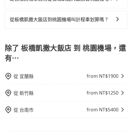
61班車次，從最早06:34到23:08，過了末班車到清晨的
通常旅客不會選擇租車或自駕前往桃園機場，畢竟停在
時段，還是要找其他交通方案。假設從板橋凱撒大飯店
路邊多天不用車，每小時停車費30元，單日最高490
(新北市板橋區) 步行或搭乘公車前往板橋高鐵站，接著
從板橋凱撒大飯店到桃園機場叫計程車划算嗎？
元，停車費再加租車費可是不少錢。
在站內購買高鐵票、通過閘口、並在月台上等待列車的
如選擇小黃直達，在新北可以透過app叫車的有55688台
到來，大概又過了20分鐘，再乘坐11~13分鐘（平均13
灣大車隊、Uber、Line Taxi、Yoxi等，如果在路邊攔不
分）的高鐵從板橋站前往桃園高鐵站，每人票價130元，
到車，也可考慮打電話至板橋凱撒大飯店附近的計程車
除了 板橋凱撒大飯店 到 桃園機場，還
再用5分鐘出站、等待車站前排班的計程車，搭上小黃後
隊，如文發交通、永達交通、新北市第一計程車等叫車
約花20分鐘、車費400元後，抵達桃園機場 (桃園市大園
有⋯
看看。依照里程跳錶計算，價格約為1,015~1,200元間，
區) 的目的地。全程加上轉車時間共58分鐘，假設7位同
若改選tripool的專車服務可再更便宜。綜合以上，無論
行，高鐵加轉乘之平均每人花費為240元。但如果全程使
在價格或服務品質上，tripool都是你從板橋凱撒大飯店
用tripool並到府專車接送，則每人平均花費約230元，
from NT$
1900
從
宜蘭縣
到桃園機場的最佳選擇。
費時30分鐘。選擇搭乘高鐵而不預約包車，不僅每人至
少額外負擔10元車資，而且更會額外浪費28分鐘在轉乘
from NT$
1250
從
新竹縣
與等車上，現在還不馬上來預約tripool！如果你是三人
以下要乘車，也可參考tripool的拼車共乘服務，最多可
from NT$
5400
從
台南市
再節省50%的交通費用。