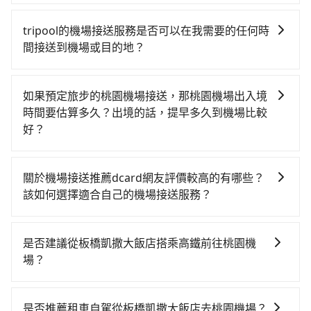
如遇到班機預計抵達時間延後或提前者，可在搭乘飛機
訊。 5.完成付款，預定成功後會收到確認信件
前透過官網的線上客服告知，我方會盡力協助重新安排
tripool的機場接送服務是否可以在我需要的任何時
車輛，讓乘客能落地後順利離開機場。但如事先沒有告
間接送到機場或目的地？
知而是司機抵達機場後才發現旅客入境時間有耽誤，
沒問題！只要您在旅步的官網或APP上預定機場接送服
tripool依舊會改派司機，但就不能保證旅客一出關即有
務，我們就會在您指定的時間派遣司機前往服務。在用
車輛可以搭乘。如班機被迫取消且在原預定上飛機時間
如果預定旅步的桃園機場接送，那桃園機場出入境
車前一晚的20:00，我們也會提供您服務司機和車輛的資
前通知我方，可提供全額退款或免費改期。如班機航行
時間要估算多久？出境的話，提早多久到機場比較
訊，讓您更放心地安排行程。
時間減少而提前落地，可在落地後直接與司機電話聯
好？
繫，司機只要車上無乘客或已經在機場周邊，會盡快配
國際航班出境，建議起飛前2-3小時前抵達機場，國際航
合旅客乘車。
班入境，約需1-1.5小時通關。
關於機場接送推薦dcard網友評價較高的有哪些？
該如何選擇適合自己的機場接送服務？
在dcard上評價較高的機場接送服務，包括：tripool旅
步、Uber、55688。建議可以依據價格是否透明、有無
是否建議從板橋凱撒大飯店搭乘高鐵前往桃園機
取消政策及即時的客戶服務、google評價及品牌商譽來
場？
選擇合適自己的機場接送服務。
從板橋凱撒大飯店搭高鐵去桃園機場絕非最佳選擇，高
鐵較貴、費時、轉車麻煩！板橋-桃園雖然一天最多時有
是否推薦租車自駕從板橋凱撒大飯店去桃園機場？