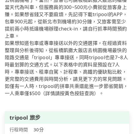
去桃園機場了。當然，旅客也可請板橋凱撒大飯店的櫃檯
當天代為叫車，但服務員的300~500元小費就從旅客身上
賺。如果想省錢又不要麻煩，先記得下載tripool的APP，
包車900元起，從新北市到機場約30分鐘，又旅客需至少
提前兩小時抵達機場辦理check-in，請自行抓準時間預約
上車。
如果想知道包車或專車接送以外的交通選擇，在經過資料
整理與分析後得知，從板橋凱撒大飯店去桃園機場最快的
陸路交通是「tripool」專車接送，同時tripool也是7~8人
時最划算的交通方式。以下表格中的資料是預設在7人
時，專車接送、租車自駕、計程車、高鐵的優缺點比較，
更完整的交通費用與時間分析，請見更下方的常見問題。
如僅有一人時，tripool的拼車共乘還能進一步節省開銷，
一人乘車僅$500（詳情請按黃色按鈕查詢）。
tripool 旅步
行程時間
30分