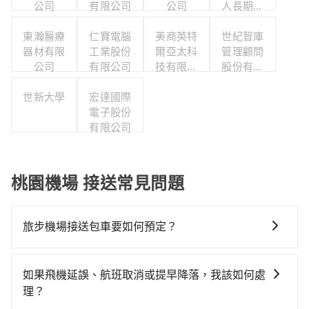
公司
有限公司
公司
人長期照
顧中心
東瀚醫療
仁寶電腦
美商英特
世紀智庫
(養護型)
器材有限
工業股份
爾亞太科
管理顧問
公司
有限公司
技有限公
股份有限
司
公司
世新大學
宏達國際
電子股份
有限公司
桃園機場 接送常見問題
旅步機場接送包車要如何預定？
預定旅步機場接送包車非常簡單。您可以通過旅步官網
或APP進行預定。 步驟如下： 1.輸入上車和下車地點。
如果飛機延誤、航班取消或提早降落，我該如何處
2.選擇乘車人數和行李數量。 3.選擇適合的車型並查看
理？
報價。 4.選擇日期和時間，並填寫乘客資訊和航班資