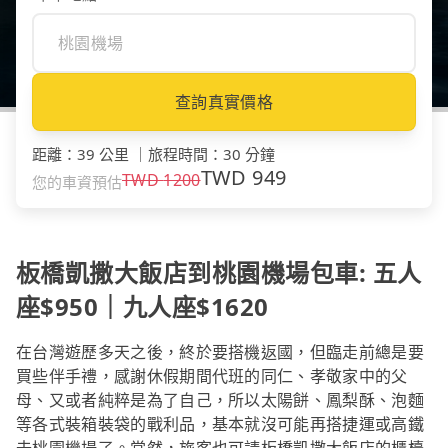
查詢真實價格
距離
：
39 公里
｜
旅程時間
：
30 分鐘
TWD
949
TWD
1200
您的車資預估
板橋凱撒大飯店到桃園機場包車: 五人
座$950｜九人座$1620
在台灣遊歷多天之後，終於要搭機返國，但臨走前總是要
買些伴手禮，感謝休假期間代班的同仁、孝敬家中的父
母、又或者純粹是為了自己，所以太陽餅、鳳梨酥、泡麵
等各式裝箱裝袋的戰利品，基本就沒可能再搭捷運或高鐵